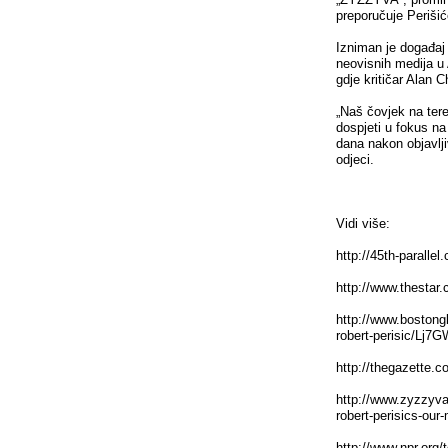
preporučuje Periši
Izniman je događaj 
neovisnih medija u 
gdje kritičar Alan 
„Naš čovjek na ter
dospjeti u fokus n
dana nakon objavljiv
odjeci.
Vidi više:
http://45th-parallel
http://www.thestar
http://www.bostong
robert-perisic/Lj
http://thegazette.c
http://www.zyzzyva.
robert-perisics-our-
http://www.npr.org