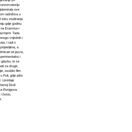
pjevanje pri
onzervatoriju
iplomirala ove
om radništva u
U toku studiranja
niju gdje godinu
i na Erasmus+
razmjeni. Tada
mnogo vrijednih i
ta, i radi s
prijateljima, a
odmicati od jazza,
sperimentalnu i
 glazbu, te se
ati za druge,
e, osobito film.
u Puli, gdje piše
 i predaje
zbenoj školi
ća-Ronjgova.
 i često,
i.