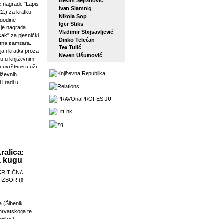
Bekim Sejranović
 nagrade "Lapis
Ivan Slamnig
22.) za kratku
Nikola Sop
 godine
Igor Stiks
j je nagrada
Vladimir Stojsavljević
ak" za pjesnički
Dinko Telećan
etna samsara.
Tea Tulić
ja i kratka proza
Neven Ušumović
su u književnim
e uvrštene u uži
jiževnih
 i radi u
ew.html
ralica:
a kugu
KRITIČNA
 IZBOR (8.
a (Šibenik,
 hrvatskoga te