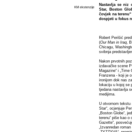
Nastavlja se niz 
KM ekstenzije
Star, Boston Glo
čovjek na terenu“
dospjeti u fokus 
Robert Perišić pre
(
Our Man in Iraq
, B
Chicagu, Washingto
svibnja predstavlj
Nakon prvotnih pozi
izdavačke scene Pu
Magazine“ i „Time 
Franzena - koji je 
ironijom dok nas z
lokaciju u kojoj se
tjedana nastavlja s
medijima.
U otvornom tekstu s
Star“, ocjenjuje Pe
„Boston Globe“, je
terenu“ piše kao o
Gazette“, posvećuj
„Izvanredan roman 
„ZYZZYVA“, promine