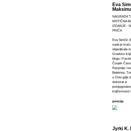
Eva Sim
Maksima
NAGRADA "
KRITIČNA M
IZDANJE -
PRIČA
Eva Simčić (
sada je krać
objavljivala 
Gradske knji
blogu i Faceb
Čovjek-Časop
Razpotja i na 
Beletrina. Tre
u Oslu gdje 
doktorat iz
postjugosla
književnosti i
poezija
Jyrki K. 