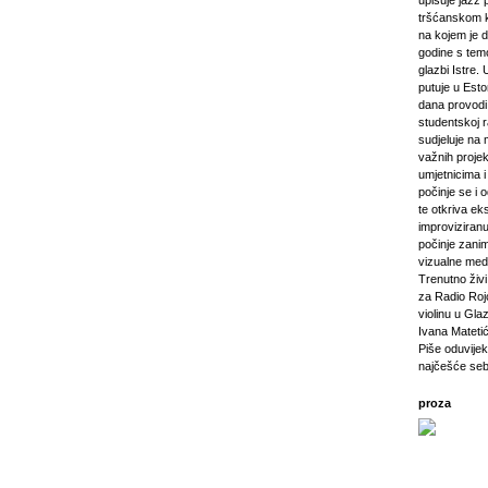
upisuje jazz 
tršćanskom k
na kojem je d
godine s tem
glazbi Istre. 
putuje u Esto
dana provod
studentskoj 
sudjeluje na 
važnih projeka
umjetnicima i 
počinje se i 
te otkriva ek
improviziranu
počinje zanim
vizualne medij
Trenutno živi 
za Radio Rojc
violinu u Gla
Ivana Mateti
Piše oduvijek
najčešće seb
proza