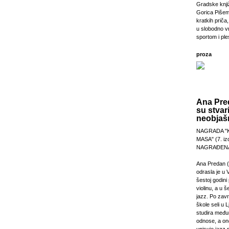
Gradske knji
Gorica Pišem
kratkih priča,
u slobodno v
sportom i pl
proza
Ana Pre
su stvar
neobjašn
NAGRADA "
MASA" (7. izd
NAGRAĐENA
Ana Predan (
odrasla je u 
šestoj godini 
violinu, a u š
jazz. Po zav
škole seli u L
studira međ
odnose, a on