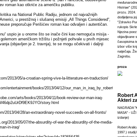
međunarodne
ćev roman kao otkriće za američku publiku.
Histriae" (20
prozu. 2024.
kritika na National Public Radiju, jednom od najvažnijih
dodijeljena jo
Americi, u prestižnoj i slušanoj emisiji „All Things Considered“,
"Zdravko Puc
Cheuse preporučuje Perišićev roman kao odvaljen i autentičan.
rukopis Skrl
Njezina poezi
enu“ uspio je u onome što se inače čini kao nemoguća misija -
objavljivane 
a golemom američkom tržištu i požnjeti pohvale u prvih mjesec
časopisima t
anja (objavljen je 2. travnja), te se mogu očekivati i daljnji
izbor više kn
natječaja. Živi
Zagrebu.
proza
.com/2013/05/a-croatian-spring-vive-la-litterature-en-traduction/
.com/entertainment/books/2013/04/12/our_man_in_iraq_by_robert_perisic_revi
Robert A
lobe.com/arts/books/2013/04/11/book-review-our-man-iraq-
Akteri z
7GW46dp2uUrDf9EK9JYO/story.html
NAGRADA "
om/2013/04/28/an-extraordinary-novel-succeeds-on-all-fronts/
MASA" - UŽI
izdanje)
org/2013/05/07/the-absurdity-of-war-the-absurdity-of-the-media-
man-in-iraq/
Robert Aralic
1997.) studij
/templates/story/story.php?storyId=182656435