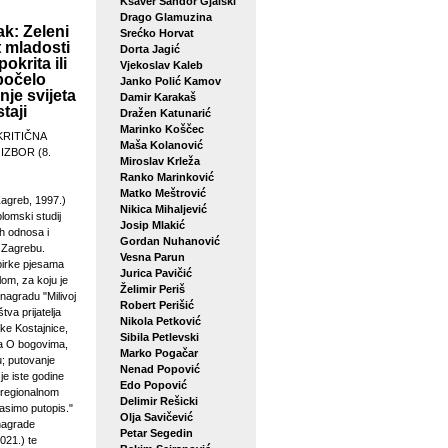
Ksaver Šandor Gjalski
Drago Glamuzina
k: Zeleni
Srećko Horvat
 mladosti
Dorta Jagić
pokrita ili
Vjekoslav Kaleb
počelo
Janko Polić Kamov
je svijeta
Damir Karakaš
taji
Dražen Katunarić
Marinko Koščec
KRITIČNA
Maša Kolanović
 IZBOR (8.
Miroslav Krleža
Ranko Marinković
Matko Meštrović
agreb, 1997.)
Nikica Mihaljević
plomski studij
Josip Mlakić
h odnosa i
Gordan Nuhanović
u Zagrebu.
Vesna Parun
birke pjesama
Jurica Pavičić
lom, za koju je
Želimir Periš
 nagradu "Milivoj
Robert Perišić
tva prijatelja
Nikola Petković
ke Kostajnice,
Sibila Petlevski
sa O bogovima,
Marko Pogačar
u; putovanje
Nenad Popović
je iste godine
Edo Popović
 regionalnom
Delimir Rešicki
asimo putopis."
Olja Savičević
 nagrade
Petar Segedin
021.) te