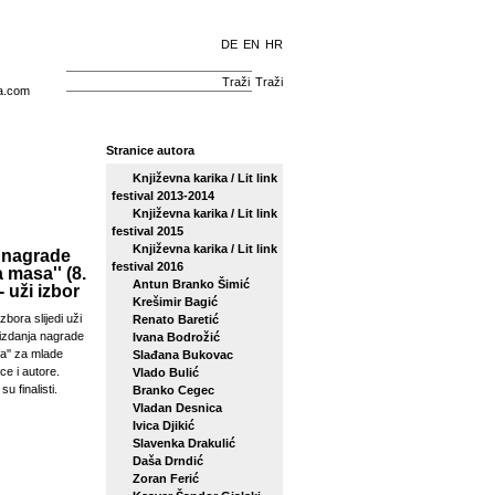
DE
EN
HR
Traži
a.com
Stranice autora
Književna karika / Lit link
festival 2013-2014
Književna karika / Lit link
festival 2015
Književna karika / Lit link
 nagrade
festival 2016
a masa'' (8.
Antun Branko Šimić
- uži izbor
Krešimir Bagić
zbora slijedi uži
Renato Baretić
izdanja nagrade
Ivana Bodrožić
sa'' za mlade
Slađana Bukovac
ce i autore.
Vlado Bulić
su finalisti.
Branko Cegec
Vladan Desnica
Ivica Djikić
Slavenka Drakulić
Daša Drndić
Zoran Ferić