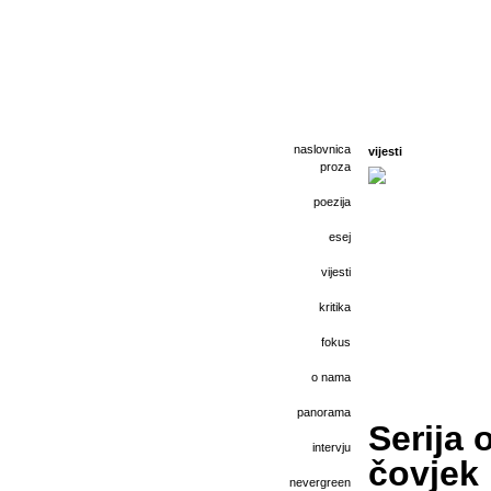
naslovnica
vijesti
proza
poezija
esej
vijesti
kritika
fokus
o nama
panorama
Serija 
intervju
čovjek 
nevergreen