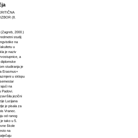
čja
KRITIČNA
 IZBOR (8.
 (Zagreb, 2000.)
edmetni studij
 lingvistike na
akultetu u
la je naziv
rvostupnice, a
e diplomske
om studiranja je
na Erasmus+
razmjeni u sklopu
n semestar
rajući na
u Padovi.
završila jezični
ije Lucijana
dje je pisala za
pis Vranec.
nju od ranog
 je tako u 5.
vne škole
jesto na
atječaju