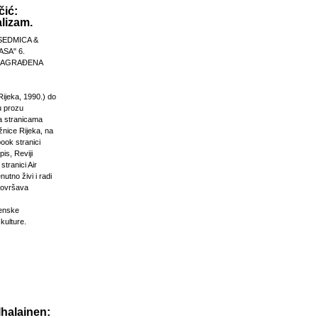
čić:
lizam.
SEDMICA &
ASA" 6.
 NAGRAĐENA
Rijeka, 1990.) do
u prozu
na stranicama
žnice Rijeka, na
ook stranici
is, Reviji
stranici Air
nutno živi i radi
dovršava
venske
 kulture.
Ihalainen: