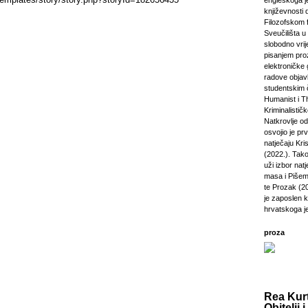
engleskoga je
književnosti 
Filozofskom f
Sveučilišta u 
slobodno vri
pisanjem pro
elektroničke 
radove objavl
studentskim 
Humanist i Th
Kriminalisti
Natkrovlje o
osvojio je pr
natječaju Kri
(2022.). Tako
uži izbor natj
masa i Pišem 
te Prozak (2
je zaposlen 
hrvatskoga j
proza
Rea Kurt
Obitelji i