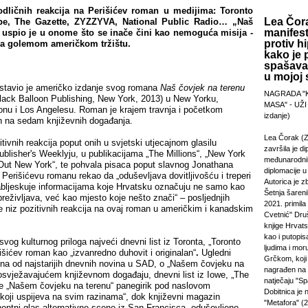
odličnih reakcija na Perišićev roman u medijima: Toronto
Lea Čora
be, The Gazette, ZYZZYVA, National Public Radio… „Naš
manifest
 uspio je u onome što se inače čini kao nemoguća misija -
protiv hi
na golemom američkom tržištu.
kako je 
spašavan
u mojoj s
dstavio je američko izdanje svog romana
Naš čovjek na terenu
NAGRADA "
lack Balloon Publishing, New York, 2013) u New Yorku,
MASA" - UŽI
nu i Los Angelesu. Roman je krajem travnja i početkom
izdanje)
en na sedam književnih događanja.
Lea Čorak (Z
tivnih reakcija poput onih u svjetski utjecajnom glasilu
završila je di
blisher's Weeklyju, u publikacijama „The Millions“, „New York
međunarodni
Out New York“, te pohvala pisaca poput slavnog Jonathana
diplomacije 
o Perišićevu romanu rekao da „oduševljava dovitljivošću i treperi
Autorica je z
abljeskuje informacijama koje Hrvatsku označuju ne samo kao
Šetnja šareni
 preživljava, već kao mjesto koje nešto znači“ – posljednjih
2021. primila
e niz pozitivnih reakcija na ovaj roman u američkim i kanadskim
Cvetnić" Druš
knjige Hrvats
kao i putopi
vog kulturnog priloga najveći dnevni list iz Toronta, „Toronto
ljudima i mor
rišićev roman kao „izvanredno duhovit i originalan“
.
Ugledni
Grčkom, koji 
dna od najstarijih dnevnih novina u SAD, o „Našem čovjeku na
nagrađen na
 osvježavajućem književnom događaju, dnevni list iz Iowe, „The
natječaju "Sp
e „Našem čovjeku na terenu“ panegirik pod naslovom
Dobitnica je
koji uspijeva na svim razinama“, dok književni magazin
"Metafora" (2
ntni glas alternativne scene iz San Francisca, oduševljeno