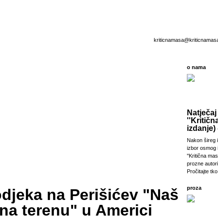
kriticnamasa@kriticnamas
o nama
Natječaj
''Kritičn
izdanje) 
Nakon šireg i
izbor osmog 
''Kritična ma
prozne autori
Pročitajte tko 
proza
odjeka na Perišićev "Naš
na terenu" u Americi