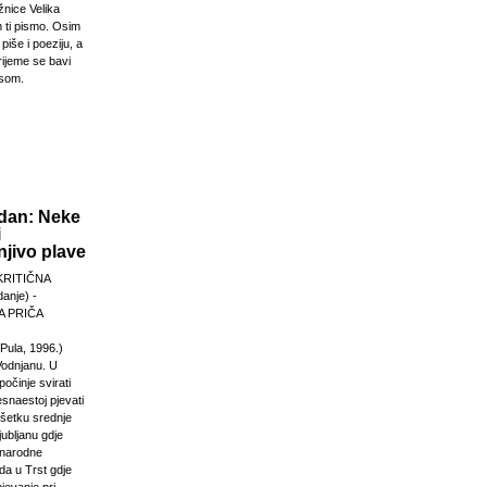
žnice Velika
 ti pismo. Osim
 piše i poeziju, a
rijeme se bavi
esom.
dan: Neke
i
jivo plave
KRITIČNA
anje) -
 PRIČA
Pula, 1996.)
Vodnjanu. U
počinje svirati
esnaestoj pjevati
ršetku srednje
jubljanu gdje
unarodne
da u Trst gdje