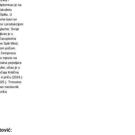
zika i
diplomirao je na
akultetu
Splitu. U
jeme bavi se
ze i produkcijom
glazbe. Svoje
jivao je u
časopisima
e Split Mind.
čkom pričom
d čempresa
vo mjesto na
stalna pepeljara
đer, ušao je u
ečaja Kritična
ti priču (2024.)
025.). Trenutno
kao nastavnik
ezika.
ović: