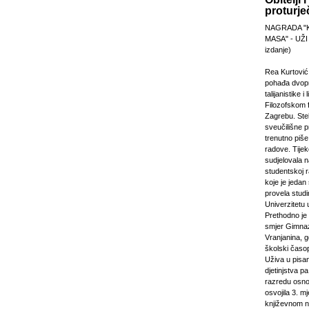
proturje
NAGRADA "
MASA" - UŽI
izdanje)
Rea Kurtović
pohađa dvopr
talijanistike i
Filozofskom f
Zagrebu. Stek
sveučilišne p
trenutno piš
radove. Tijek
sudjelovala 
studentskoj 
koje je jeda
provela studi
Univerzitetu 
Prethodno je 
smjer Gimnaz
Vranjanina, g
školski časo
Uživa u pisa
djetinjstva pa
razredu osno
osvojila 3. m
književnom n