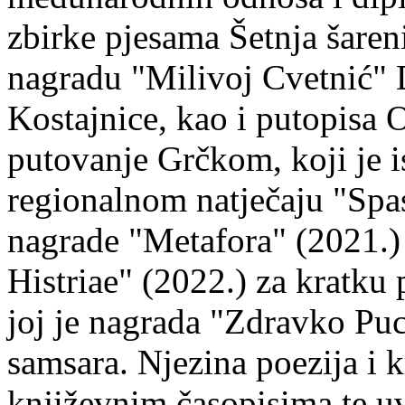
zbirke pjesama Šetnja šaren
nagradu "Milivoj Cvetnić" D
Kostajnice, kao i putopisa 
putovanje Grčkom, koji je i
regionalnom natječaju "Spa
nagrade "Metafora" (2021.)
Histriae" (2022.) za kratku
joj je nagrada "Zdravko Puc
samsara. Njezina poezija i k
književnim časopisima te uv