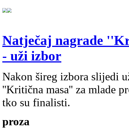
Natječaj nagrade ''Kr
- uži izbor
Nakon šireg izbora slijedi 
''Kritična masa'' za mlade pr
tko su finalisti.
proza