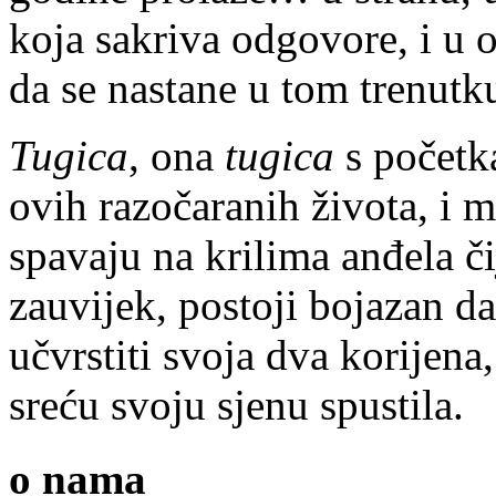
koja sakriva odgovore, i u
da se nastane u tom trenutk
Tugica
, ona
tugica
s početka
ovih razočaranih života, i m
spavaju na krilima anđela čij
zauvijek, postoji bojazan d
učvrstiti svoja dva korijena
sreću svoju sjenu spustila.
o nama