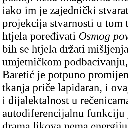
iako im je zajednički stvara
projekcija stvarnosti u tom 
htjela poređivati
Osmog pov
bih se htjela držati mišljenj
umjetničkom podbacivanju
Baretić je potpuno promijeni
tkanja priče lapidaran, i ova
i dijalektalnost u rečenica
autodiferencijalnu funkciju
drama likova nema energiju 