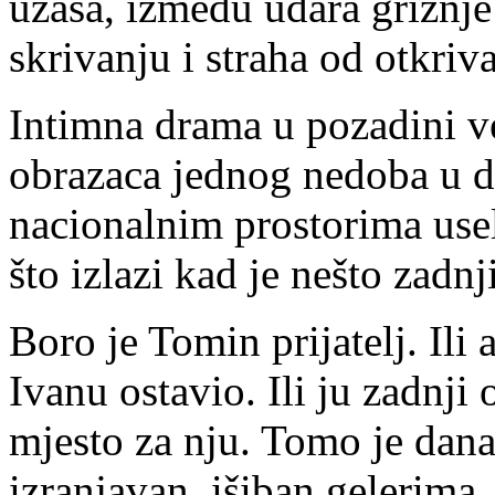
užasa, između udara grižnje 
skrivanju i straha od otkriv
Intimna drama u pozadini v
obrazaca jednog nedoba u do
nacionalnim prostorima use
što izlazi kad je nešto zad
Boro je Tomin prijatelj. Ili
Ivanu ostavio. Ili ju zadnji
mjesto za nju. Tomo je dan
izranjavan, išiban gelerima,