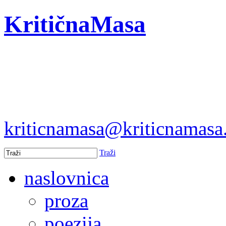
KritičnaMasa
kriticnamasa@kriticnamas
Traži
naslovnica
proza
poezija