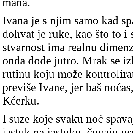
mana.
Ivana je s njim samo kad sp
dohvat je ruke, kao što to i
stvarnost ima realnu dimenzi
onda dođe jutro. Mrak se izl
rutinu koju može kontrolira
previše Ivane, jer baš noćas,
Kćerku.
I suze koje svaku noć spava
jastuk na jastuku, čuvaju u