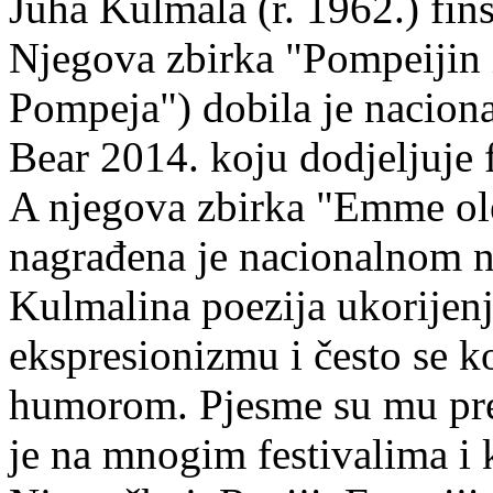
Juha Kulmala (r. 1962.) fins
Njegova zbirka "Pompeijin i
Pompeja") dobila je nacion
Bear 2014. koju dodjeljuje f
A njegova zbirka "Emme ol
nagrađena je nacionalnom 
Kulmalina poezija ukorijenj
ekspresionizmu i često se k
humorom. Pjesme su mu pre
je na mnogim festivalima i 