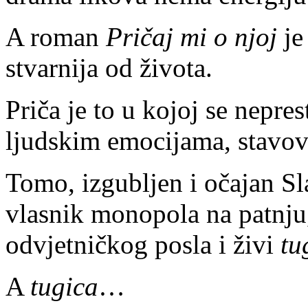
A roman
Pričaj mi o njoj
je
stvarnija od života.
Priča je to u kojoj se nepre
ljudskim emocijama, stavov
Tomo, izgubljen i očajan Sl
vlasnik monopola na patnju
odvjetničkog posla i živi
tu
A
tugica
…