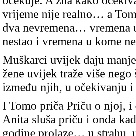
očekuje. A zna kako očekiva
vrijeme nije realno… a To
dva nevremena… vremena u 
nestao i vremena u kome n
Muškarci uvijek daju manje 
žene uvijek traže više nego š
između njih, u očekivanju i 
I Tomo priča Priču o njoj, i
Anita sluša priču i onda kad
godine prolaze… u strahu, u 