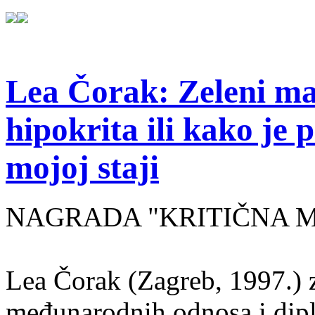
Lea Čorak: Zeleni man
hipokrita ili kako je 
mojoj staji
NAGRADA "KRITIČNA MASA
Lea Čorak (Zagreb, 1997.) z
međunarodnih odnosa i dipl