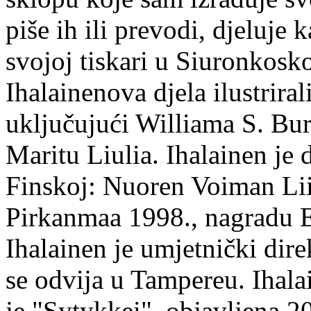
piše ih ili prevodi, djeluje 
svojoj tiskari u Siuronkosk
Ihalainenova djela ilustriral
uključujući Williama S. Bur
Maritu Liulia. Ihalainen je
Finskoj: Nuoren Voiman Lii
Pirkanmaa 1998., nagradu 
Ihalainen je umjetnički dire
se odvija u Tampereu. Ihala
je "Sytykkei", objavljena 2