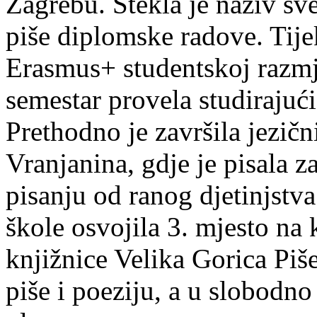
Zagrebu. Stekla je naziv sv
piše diplomske radove. Tije
Erasmus+ studentskoj razmj
semestar provela studirajuć
Prethodno je završila jezič
Vranjanina, gdje je pisala z
pisanju od ranog djetinjstva
škole osvojila 3. mjesto na
knjižnice Velika Gorica Piš
piše i poeziju, a u slobodno