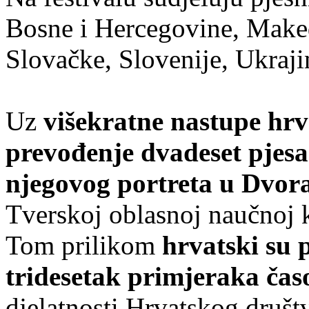
Bosne i Hercegovine, Makedo
Slovačke, Slovenije, Ukraji
Uz
višekratne nastupe hrv
prevođenje dvadeset pjesa
njegovog portreta u Dvora
Tverskoj oblasnoj naučnoj 
Tom prilikom
hrvatski su p
tridesetak primjeraka časo
djelatnosti Hrvatskog društv