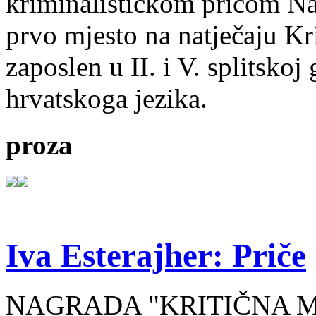
kriminalističkom pričom Na
prvo mjesto na natječaju Kri
zaposlen u II. i V. splitsko
hrvatskoga jezika.
proza
Iva Esterajher: Priče
NAGRADA "KRITIČNA MA