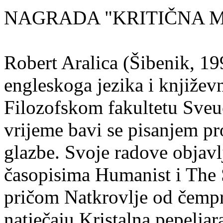
NAGRADA "KRITIČNA MASA
Robert Aralica (Šibenik, 199
engleskoga jezika i književ
Filozofskom fakultetu Sveuč
vrijeme bavi se pisanjem pr
glazbe. Svoje radove objavl
časopisima Humanist i The 
pričom Natkrovlje od čempr
natječaju Kristalna pepeljar