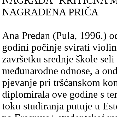
NAGRADA "KRITIČNA MASA
NAGRAĐENA PRIČA
Ana Predan (Pula, 1996.) od
godini počinje svirati violin
završetku srednje škole seli
međunarodne odnose, a onda
pjevanje pri tršćanskom kon
diplomirala ove godine s te
toku studiranja putuje u Es