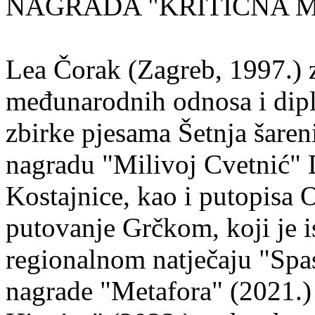
NAGRADA "KRITIČNA MASA
Lea Čorak (Zagreb, 1997.) z
međunarodnih odnosa i dipl
zbirke pjesama Šetnja šaren
nagradu "Milivoj Cvetnić" D
Kostajnice, kao i putopisa 
putovanje Grčkom, koji je i
regionalnom natječaju "Spa
nagrade "Metafora" (2021.)