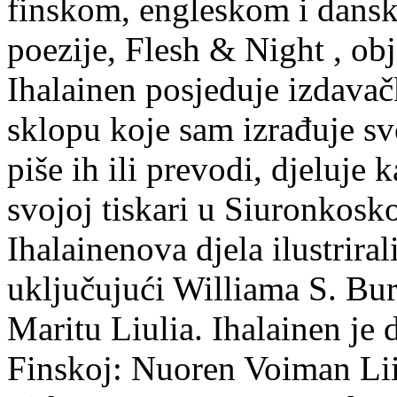
finskom, engleskom i dans
poezije, Flesh & Night , obj
Ihalainen posjeduje izdavač
sklopu koje sam izrađuje sv
piše ih ili prevodi, djeluje 
svojoj tiskari u Siuronkosk
Ihalainenova djela ilustriral
uključujući Williama S. Bur
Maritu Liulia. Ihalainen je
Finskoj: Nuoren Voiman Lii