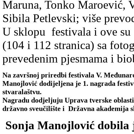
Maruna, Tonko Maroević, V
Sibila Petlevski; više prevod
U sklopu festivala i ove s
(104 i 112 stranica) sa foto
prevedenim pjesmama i biob
Na završnoj priredbi festivala V. Međunaro
Manojlović dodijeljena je
1. nagrada festi
stvaralaštvu.
Nagradu dodjeljuju Uprava tverske oblasti
državno sveučilište i Državna akademija s
Sonja Manojlović dobila