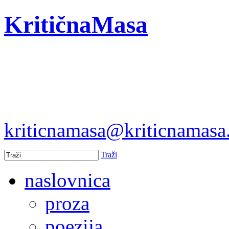
KritičnaMasa
kriticnamasa@kriticnamas
Traži
naslovnica
proza
poezija