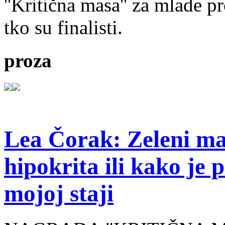
''Kritična masa'' za mlade pr
tko su finalisti.
proza
Lea Čorak: Zeleni man
hipokrita ili kako je 
mojoj staji