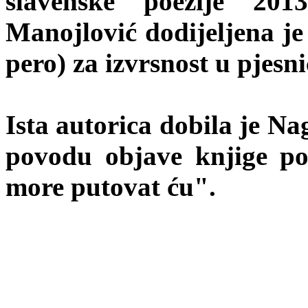
slavenske poezije 20
Manojlović dodijeljena je 
pero) za izvrsnost u pjesn
Ista autorica dobila je N
povodu objave knjige po
more putovat ću".