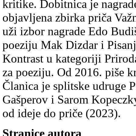
kritike. Dobitnica je nagra
objavljena zbirka priča Važn
uži izbor nagrade Edo Budiš
poeziju Mak Dizdar i Pisan
Kontrast u kategoriji Priro
za poeziju. Od 2016. piše k
Članica je splitske udruge 
Gašperov i Sarom Kopeczky 
od ideje do priče (2023).
Stranice autora