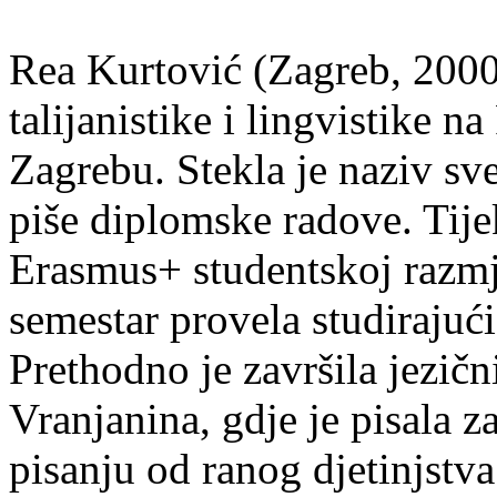
Rea Kurtović (Zagreb, 2000
talijanistike i lingvistike n
Zagrebu. Stekla je naziv sv
piše diplomske radove. Tije
Erasmus+ studentskoj razmj
semestar provela studirajuć
Prethodno je završila jezič
Vranjanina, gdje je pisala z
pisanju od ranog djetinjstva