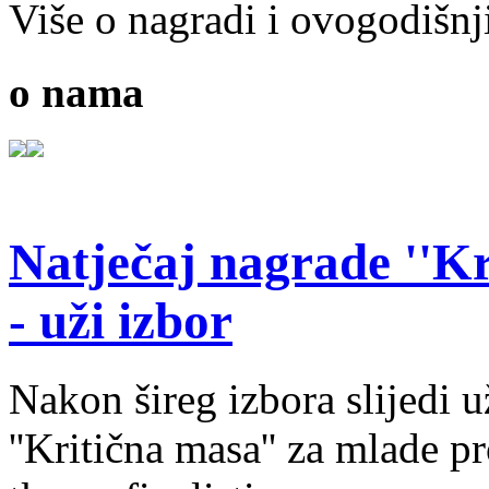
Više o nagradi i ovogodišnj
o nama
Natječaj nagrade ''Kr
- uži izbor
Nakon šireg izbora slijedi 
''Kritična masa'' za mlade pr