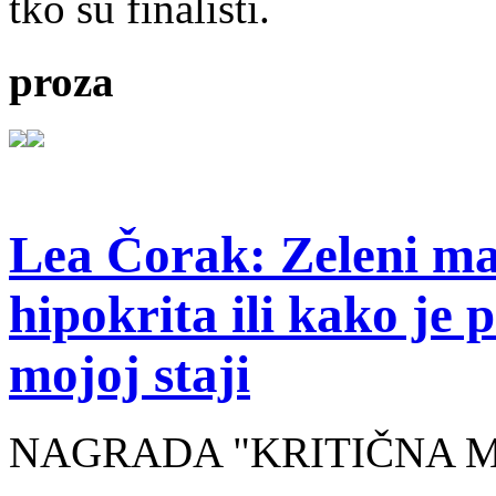
tko su finalisti.
proza
Lea Čorak: Zeleni man
hipokrita ili kako je 
mojoj staji
NAGRADA "KRITIČNA MASA