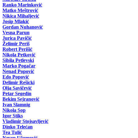
Ranko Marinković
Matko Meštrović
Nikica Mihaljević
Josip Mlakić
Gordan Nuhanović
Vesna Parun
Jurica Pavičić
Želimir Periš
Robert Perišić
Nikola Petković
Sibila Petlevski
Marko Pogačar
Nenad Popović
Edo Popović
Delimir Rešicki
Olja Savičević
Petar Segedin
Bekim Sejranović
Ivan Slamnig
Nikola Sop
Igor Stiks
Vladimir Stojsavljević
Dinko Telećan
Tea Tulić
Neven Ušumović