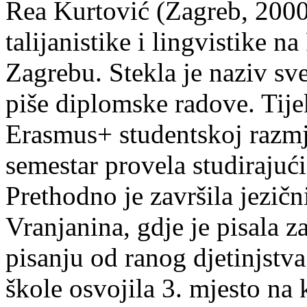
Rea Kurtović (Zagreb, 2000
talijanistike i lingvistike n
Zagrebu. Stekla je naziv sv
piše diplomske radove. Tije
Erasmus+ studentskoj razmj
semestar provela studirajuć
Prethodno je završila jezič
Vranjanina, gdje je pisala z
pisanju od ranog djetinjstva
škole osvojila 3. mjesto na