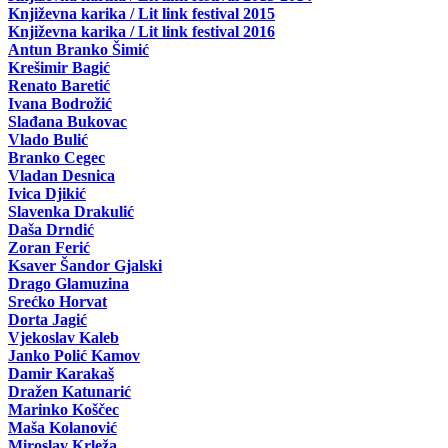
Književna karika / Lit link festival 2015
Književna karika / Lit link festival 2016
Antun Branko Šimić
Krešimir Bagić
Renato Baretić
Ivana Bodrožić
Slađana Bukovac
Vlado Bulić
Branko Cegec
Vladan Desnica
Ivica Djikić
Slavenka Drakulić
Daša Drndić
Zoran Ferić
Ksaver Šandor Gjalski
Drago Glamuzina
Srećko Horvat
Dorta Jagić
Vjekoslav Kaleb
Janko Polić Kamov
Damir Karakaš
Dražen Katunarić
Marinko Koščec
Maša Kolanović
Miroslav Krleža