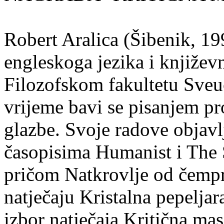
Robert Aralica (Šibenik, 199
engleskoga jezika i književ
Filozofskom fakultetu Sveuč
vrijeme bavi se pisanjem pr
glazbe. Svoje radove objavl
časopisima Humanist i The 
pričom Natkrovlje od čempr
natječaju Kristalna pepeljar
izbor natječaja Kritična mas