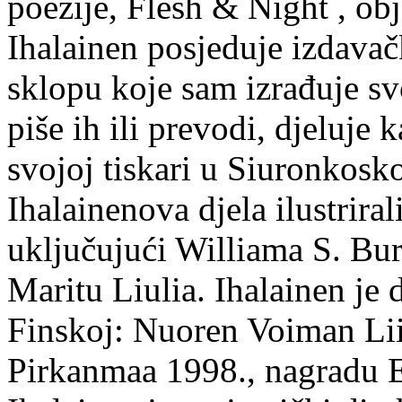
poezije, Flesh & Night , obj
Ihalainen posjeduje izdavač
sklopu koje sam izrađuje sv
piše ih ili prevodi, djeluje 
svojoj tiskari u Siuronkosk
Ihalainenova djela ilustriral
uključujući Williama S. Bur
Maritu Liulia. Ihalainen je
Finskoj: Nuoren Voiman Lii
Pirkanmaa 1998., nagradu 