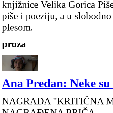
knjižnice Velika Gorica Piš
piše i poeziju, a u slobodno
plesom.
proza
Ana Predan: Neke su 
NAGRADA "KRITIČNA MASA
NAGRAĐENA PRIČA