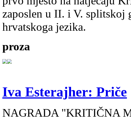
prvo mjesto na natječaju Kri
zaposlen u II. i V. splitsko
hrvatskoga jezika.
proza
Iva Esterajher: Priče
NAGRADA "KRITIČNA MA