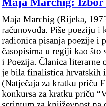
Maja Marchig: Izbor 
Maja Marchig (Rijeka, 1973.
računovođa. Piše poeziju i k
radionica pisanja poezije i 
časopisima u regiji kao što
i Poezija. Članica literarn
je bila finalistica hrvatskih
(Natječaja za kratku prič
konkursa za kratku priču “
scriptum za književnost na