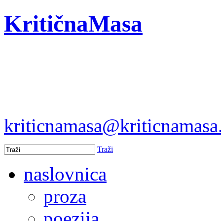
KritičnaMasa
kriticnamasa@kriticnamas
Traži
naslovnica
proza
poezija