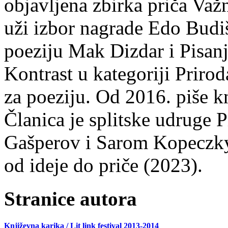
objavljena zbirka priča Važn
uži izbor nagrade Edo Budiš
poeziju Mak Dizdar i Pisan
Kontrast u kategoriji Priro
za poeziju. Od 2016. piše k
Članica je splitske udruge 
Gašperov i Sarom Kopeczky 
od ideje do priče (2023).
Stranice autora
Književna karika / Lit link festival 2013-2014