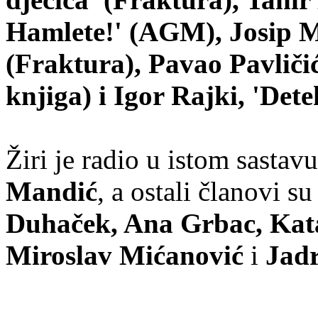
Hamlete!' (AGM), Josip M
(Fraktura), Pavao Pavličić
knjiga) i Igor Rajki, 'Dete
Žiri je radio u istom sastav
Mandić
, a ostali članovi s
Duhaček, Ana Grbac, Kata
Miroslav Mićanović
i
Jadr