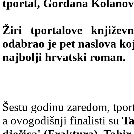
tportal, Gordana Kolanovi
Žiri tportalove knjiže
odabrao je pet naslova koj
najbolji hrvatski roman.
Šestu godinu zaredom, tport
a ovogodišnji finalisti su
Ta
dječica' (Fraktura), Tahir