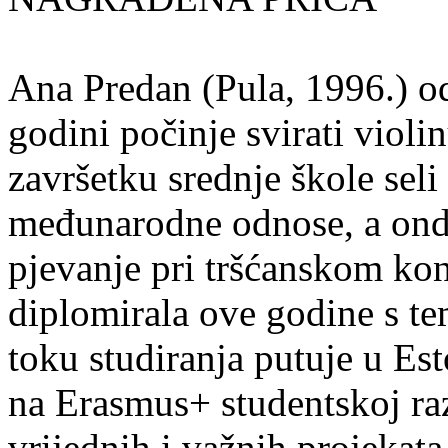
Ana Predan (Pula, 1996.) od
godini počinje svirati violin
završetku srednje škole seli
međunarodne odnose, a onda
pjevanje pri tršćanskom kon
diplomirala ove godine s te
toku studiranja putuje u Es
na Erasmus+ studentskoj ra
vrijednih i važnih projekata,