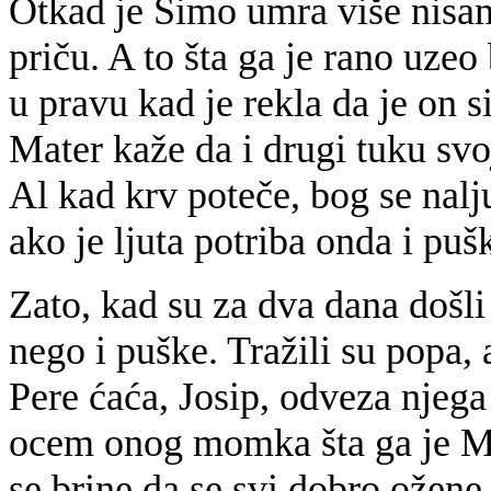
Otkad je Simo umra više nisam
priču. A to šta ga je rano uzeo
u pravu kad je rekla da je on 
Mater kaže da i drugi tuku svo
Al kad krv poteče, bog se nalj
ako je ljuta potriba onda i pu
Zato, kad su za dva dana došli
nego i puške. Tražili su popa, 
Pere ćaća, Josip, odveza njega
ocem onog momka šta ga je Ma
se brine da se svi dobro ožen