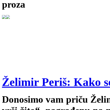
proza
Želimir Periš: Kako s
Donosimo vam priču Želi