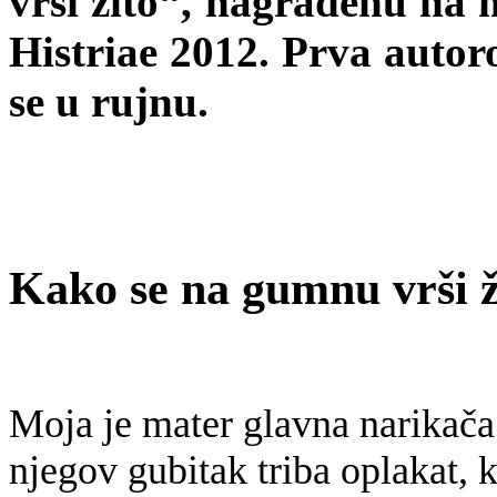
vrši žito“, nagrađenu na
Histriae 2012. Prva autor
se u rujnu.
Kako se na gumnu vrši 
Moja je mater glavna narikača 
njegov gubitak triba oplakat, 