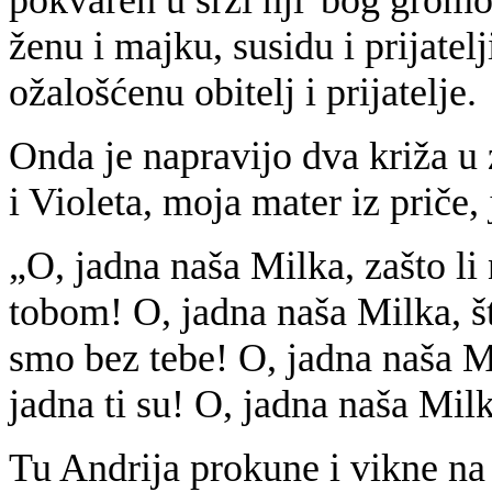
pokvaren u srži nji' bog grom
ženu i majku, susidu i prijatel
ožalošćenu obitelj i prijatelje.
Onda je napravijo dva križa u 
i Violeta, moja mater iz priče,
„O, jadna naša Milka, zašto li
tobom! O, jadna naša Milka, št
smo bez tebe! O, jadna naša Mi
jadna ti su! O, jadna naša Milk
Tu Andrija prokune i vikne na