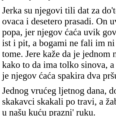
Jerka su njegovi tili dat za do
ovaca i desetero prasadi. On uv
popa, jer njegov ćaća uvik gov
ist i pit, a bogami ne fali im ni
tome. Jere kaže da je jednom n
kako to da ima tolko sinova, a
je njegov ćaća spakira dva pršu
Jednog vrućeg ljetnog dana, do
skakavci skakali po travi, a ž
u našu kuću prazni' ruku.