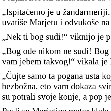
„Ispitaćemo je u žandarmeriji.
uvatiše Marjetu i odvukoše na 
„Nek ti bog sudi!“ viknijo je 
„Bog ode nikom ne sudi! Bog
vam jebem takvog!“ vikala je
„Čujte samo ta pogana usta ko
bezbožna, eto vam dokaza svim
su potrali svoje konje, a pop je