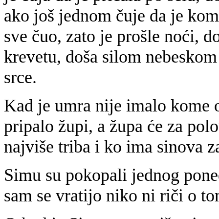
ako još jednom čuje da je kome
sve čuo, zato je prošle noći, 
krevetu, doša silom nebeskom
srce.
Kad je umra nije imalo kome o
pripalo župi, a župa će za pol
najviše triba i ko ima sinova 
Simu su pokopali jednog poned
sam se vratijo niko ni riči o to