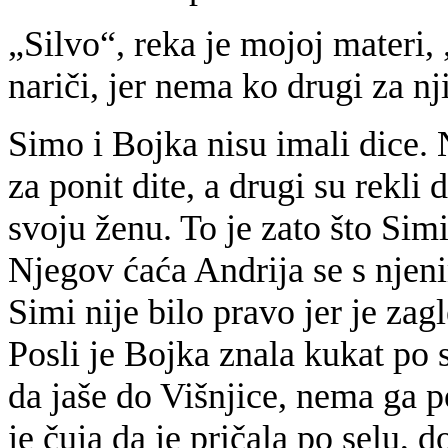
„Silvo“, reka je mojoj materi,
nariči, jer nema ko drugi za nj
Simo i Bojka nisu imali dice.
za ponit dite, a drugi su rekli
svoju ženu. To je zato što Sim
Njegov ćaća Andrija se s njeni
Simi nije bilo pravo jer je zag
Posli je Bojka znala kukat po 
da jaše do Višnjice, nema ga po
je čuja da je pričala po selu, d