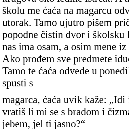
školu me ćaća na magarcu odv
utorak. Tamo ujutro pišem prič
popodne čistin dvor i školsku 
nas ima osam, a osim mene iz n
Ako prođem sve predmete iduć
Tamo te ćaća odvede u ponedil
spusti s
magarca, ćaća uvik kaže: „Idi 
vratiš li mi se s bradom i čizm
jebem, jel ti jasno?“