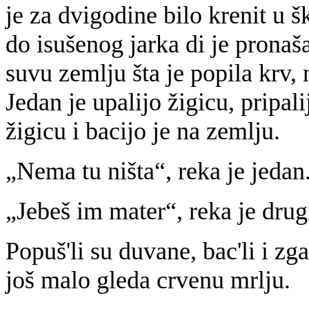
je za dvigodine bilo krenit u 
do isušenog jarka di je pronaš
suvu zemlju šta je popila krv,
Jedan je upalijo žigicu, pripali
žigicu i bacijo je na zemlju.
„Nema tu ništa“, reka je jedan
„Jebeš im mater“, reka je drug
Popuš'li su duvane, bac'li i zga
još malo gleda crvenu mrlju.