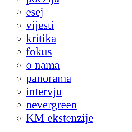
esej
vijesti
kritika
fokus
o nama
panorama
intervju
nevergreen
KM ekstenzije