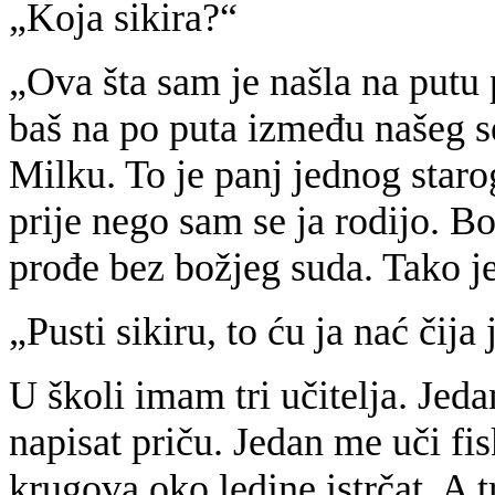
„Koja sikira?“
„Ova šta sam je našla na putu 
baš na po puta između našeg se
Milku. To je panj jednog staro
prije nego sam se ja rodijo. Bo
prođe bez božjeg suda. Tako je
„Pusti sikiru, to ću ja nać čija 
U školi imam tri učitelja. Je
napisat priču. Jedan me uči f
krugova oko ledine istrčat. A t