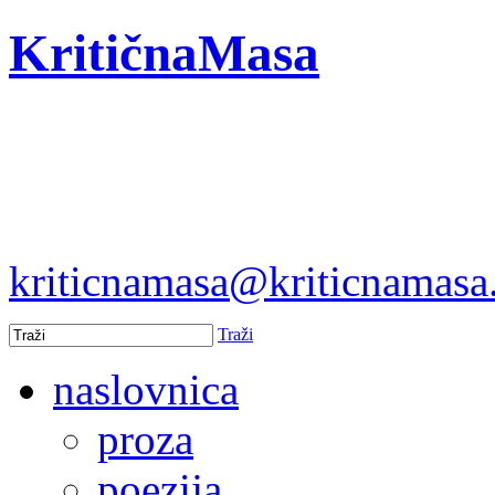
KritičnaMasa
kriticnamasa@kriticnamas
Traži
naslovnica
proza
poezija