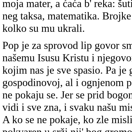
moja mater, a ćaća b' reka: šut
neg taksa, matematika. Brojke 
kolko su mu ukrali.
Pop je za sprovod lip govor sm
našemu Isusu Kristu i njegovon
kojim nas je sve spasio. Pa je 
gospodinovoj, al i ognjenom pa
ne pokaju se. Jer se prid bogo
vidi i sve zna, i svaku našu m
A ko se ne pokaje, ko zle misl