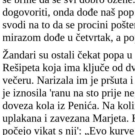
dogovoriti, onda dođe naš pop 
svodi na to da se procini pošt
mirazom dođe u četvrtak, a pop
Žandari su ostali čekat popa u
Rešipeta koja ima ključe od dvo
večeru. Narizala im je pršuta i 
je iznosila 'ranu na sto prije 
doveza kola iz Penića. Na koli
uplakana i zavezana Marjeta. K
počejo vikat s nji': „Evo kurve