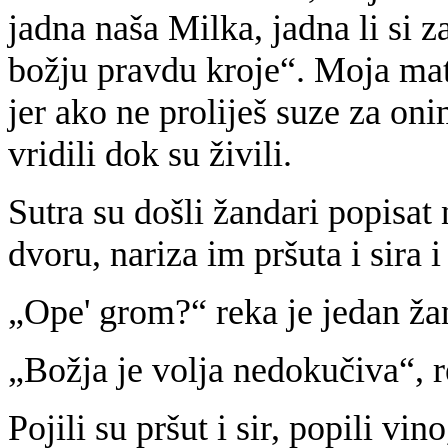
jadna naša Milka, jadna li si za
božju pravdu kroje“. Moja mat
jer ako ne proliješ suze za onim
vridili dok su živili.
Sutra su došli žandari popisat 
dvoru, nariza im pršuta i sira i
„Ope' grom?“ reka je jedan ža
„Božja je volja nedokučiva“, r
Pojili su pršut i sir, popili vin