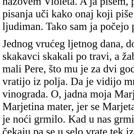
nazovem Violeta. A ja pišem, p
pisanja uči kako onaj koji piš
ljudiman. Tako sam ja počejo p
Jednog vrućeg ljetnog dana, do
skakavci skakali po travi, a ž
mali Pere, što mu je za dvi god
vratijo iz polja. Da je vidijo
vinograda. O, jadna moja Marj
Marjetina mater, jer se Marjeta 
je noći grmilo. Kad u nas grmi,
čekaju pa se u selo vrate tek iz