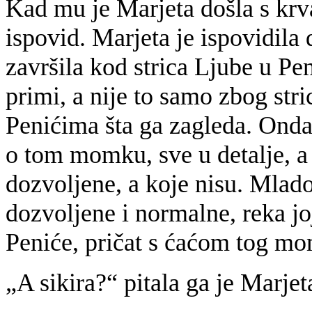
Kad mu je Marjeta došla s krv
ispovid. Marjeta je ispovidila 
završila kod strica Ljube u Pen
primi, a nije to samo zbog st
Penićima šta ga zagleda. Onda
o tom momku, sve u detalje, a 
dozvoljene, a koje nisu. Mlado
dozvoljene i normalne, reka joj
Peniće, pričat s ćaćom tog m
„A sikira?“ pitala ga je Marje