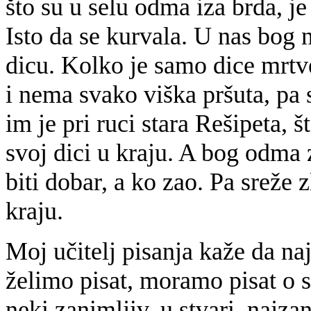
što su u selu odma iza brda, j
Isto da se kurvala. U nas bog 
dicu. Kolko je samo dice mrtve
i nema svako viška pršuta, pa 
im je pri ruci stara Rešipeta, š
svoj dici u kraju. A bog odma z
biti dobar, a ko zao. Pa sreže 
kraju.
Moj učitelj pisanja kaže da naj
želimo pisat, moramo pisat o s
neki zanimljiv, u stvari, najza