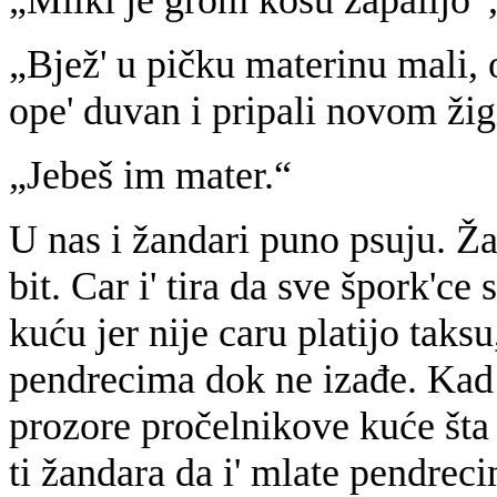
„Milki je grom kosu zapalijo“,
„Bjež' u pičku materinu mali, 
ope' duvan i pripali novom žig
„Jebeš im mater.“
U nas i žandari puno psuju. Ža
bit. Car i' tira da sve špork'ce
kuću jer nije caru platijo taksu
pendrecima dok ne izađe. Kad 
prozore pročelnikove kuće šta 
ti žandara da i' mlate pendrec