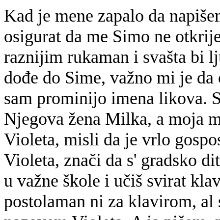
Kad je mene zapalo da napiše
osigurat da me Simo ne otkrije
raznijim rukaman i svašta bi lj
dođe do Sime, važno mi je da 
sam prominijo imena likova. S
Njegova žena Milka, a moja ma
Violeta, misli da je vrlo gosp
Violeta, znači da s' gradsko dit
u važne škole i učiš svirat kla
postolaman ni za klavirom, al s