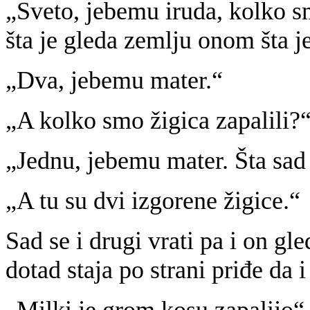
„Sveto, jebemu iruda, kolko s
šta je gleda zemlju onom šta je
„Dva, jebemu mater.“
„A kolko smo žigica zapalili?
„Jednu, jebemu mater. Šta sad
„A tu su dvi izgorene žigice.“
Sad se i drugi vrati pa i on gl
dotad staja po strani priđe da i