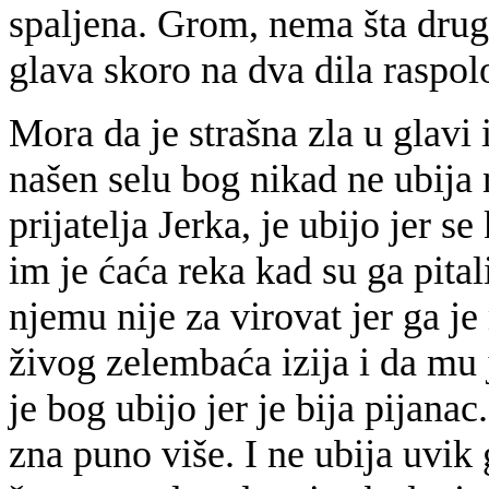
spaljena. Grom, nema šta drugo
glava skoro na dva dila raspol
Mora da je strašna zla u glavi
našen selu bog nikad ne ubija
prijatelja Jerka, je ubijo jer s
im je ćaća reka kad su ga pital
njemu nije za virovat jer ga je
živog zelembaća izija i da mu 
je bog ubijo jer je bija pijanac
zna puno više. I ne ubija uvi