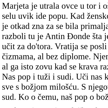
Marjeta je utrala ovce u tor i
selu uvik ide popu. Kad žensko 
je otkad zna za se bila primalj
razboli tu je Antin Đonde šta j
učit za do'tora. Vratija se pos
čizmama, al bez diplome. Njem
al ga isto zovu kad se krava raz
Nas pop i tuži i sudi. Uči nas k
sve s božjom milošću. S njegov
sud. Ko o čemu, naš pop o bo