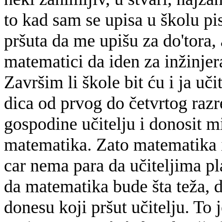
to kad sam se upisa u školu pi
pršuta da me upišu za do'tora,
matematici da iden za inžinjera
Završim li škole bit ću i ja uč
dica od prvog do četvrtog razr
gospodine učitelju i donosit mi
matematika. Zato matematika i 
car nema para da učiteljima pla
da matematika bude šta teža, 
donesu koji pršut učitelju. To 