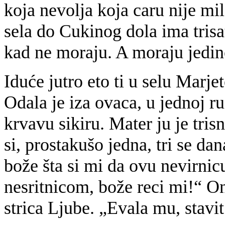
koja nevolja koja caru nije mil
sela do Cukinog dola ima trisa
kad ne moraju. A moraju jedin
Iduće jutro eto ti u selu Marjete
Odala je iza ovaca, u jednoj r
krvavu sikiru. Mater ju je tris
si, prostakušo jedna, tri se d
bože šta si mi da ovu nevirnic
nesritnicom, bože reci mi!“ Ond
strica Ljube. „Evala mu, stavi