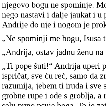
njegovo bogu ne spominje. Moj
nego nastavi i dalje jaukat i u 
Andrije do nje i nogom je prok
„Ne spominji me bogu, Isusa t
„Andrija, ostav jadnu ženu na 
„Ti pope šuti!“ Andrija uperi p
ispričat, sve ću reć, samo da z
razumija, jebem ti iruda i sve
grobne rupe i ode s groblja, a 
selu puno psuje boga. To je z