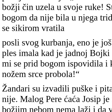
božji čin uzela u svoje ruke! S
bogom da nije bila u njega tr
se sikirom vratila
posli svog kurbanja, eno je j
ples imala kad je jadnoj Bojki
mi se prid bogom ispovidila i 
nožem srce probola!“
Žandari su izvadili puške i pital
nije. Malog Pere ćaća Josip je
božjim nebom nema laži i da 