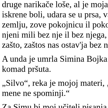
druge narikače loše, al je moj
iskrene boli, udara se u prsa, 
zemlju, zove pokojnicu il poko
njeni mili bez nje il bez njega
zašto, zaštos nas ostav'ja bez 
A unda je umrla Simina Bojka.
komad pršuta.
„Silvo“, reka je mojoj materi, 
mene ne spominji.“
Za Simu bi moj učitelj pisanja 