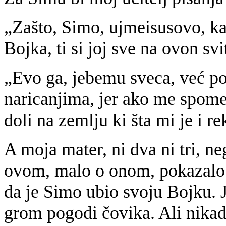
„Zašto, Simo, ujmeisusovo, ka
Bojka, ti si joj sve na ovon svi
„Evo ga, jebemu sveca, već po
naricanjima, jer ako me spome
doli na zemlju ki šta mi je i 
A moja mater, ni dva ni tri, n
ovom, malo o onom, pokazalo 
da je Simo ubio svoju Bojku. 
grom pogodi čovika. Ali nikad 