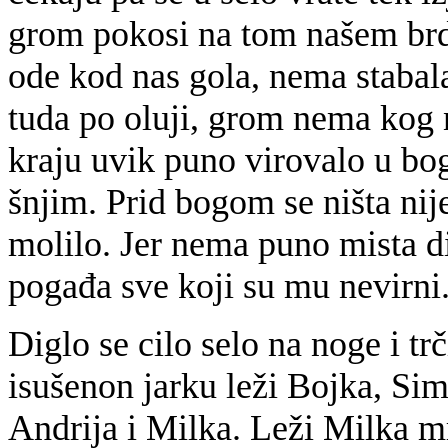
grom pokosi na tom našem brdu
ode kod nas gola, nema stabala
tuda po oluji, grom nema kog 
kraju uvik puno virovalo u bo
šnjim. Prid bogom se ništa nij
molilo. Jer nema puno mista di
pogađa sve koji su mu nevirni
Diglo se cilo selo na noge i t
isušenon jarku leži Bojka, Sim
Andrija i Milka. Leži Milka mr