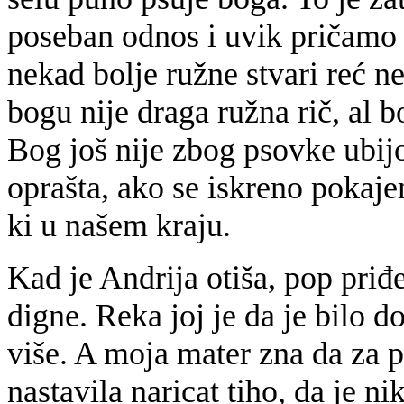
poseban odnos i uvik pričamo s
nekad bolje ružne stvari reć ne
bogu nije draga ružna rič, al bo
Bog još nije zbog psovke ubij
oprašta, ako se iskreno pokaje
ki u našem kraju.
Kad je Andrija otiša, pop priđ
digne. Reka joj je da je bilo do
više. A moja mater zna da za p
nastavila naricat tiho, da je n