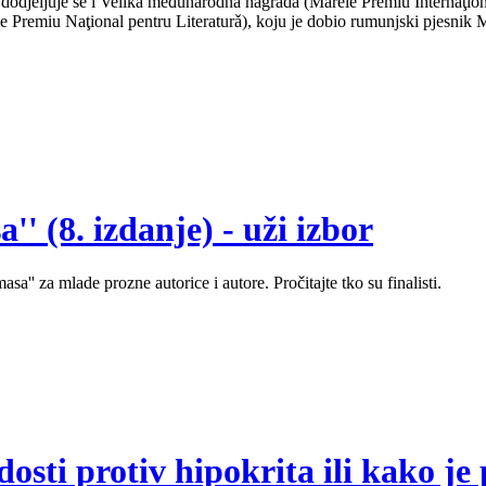
u, dodjeljuje se i Velika međunarodna nagrada (Marele Premiu Internaţio
 Premiu Naţional pentru Literaturǎ), koju je dobio rumunjski pjesnik M
' (8. izdanje) - uži izbor
sa'' za mlade prozne autorice i autore. Pročitajte tko su finalisti.
sti protiv hipokrita ili kako je 