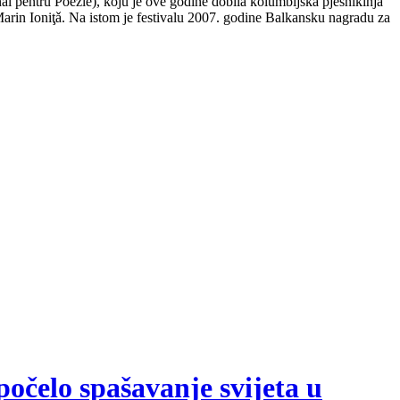
nal pentru Poezie), koju je ove godine dobila kolumbijska pjesnikinja
arin Ioniţǎ. Na istom je festivalu 2007. godine Balkansku nagradu za
počelo spašavanje svijeta u