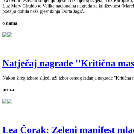
Na ovom festivalu sudjeluju pjesnici iz cijelog svijeta, a uz Europsk
Luz Mary Giraldo te Velika nacionalna nagrada za književnost (Marele
poeziju dobila naša pjesnikinja Dorta Jagić.
o nama
Natječaj nagrade ''Kritična masa'
Nakon šireg izbora slijedi uži izbor osmog izdanja nagrade ''Kritična ma
proza
Lea Čorak: Zeleni manifest mlado