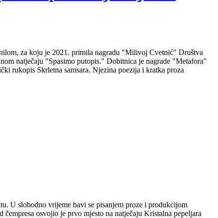
nilom, za koju je 2021. primila nagradu "Milivoj Cvetnić" Društva
nalnom natječaju "Spasimo putopis." Dobitnica je nagrade "Metafora"
čki rukopis Skrletna samsara. Njezina poezija i kratka proza
plitu. U slobodno vrijeme bavi se pisanjem proze i produkcijom
 čempresa osvojio je prvo mjesto na natječaju Kristalna pepeljara