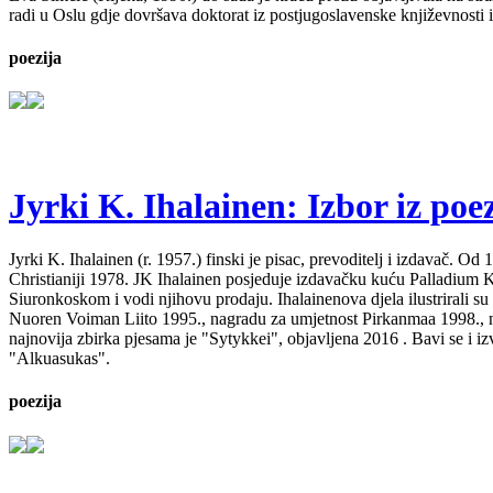
radi u Oslu gdje dovršava doktorat iz postjugoslavenske književnosti i
poezija
Jyrki K. Ihalainen: Izbor iz poez
Jyrki K. Ihalainen (r. 1957.) finski je pisac, prevoditelj i izdavač. 
Christianiji 1978. JK Ihalainen posjeduje izdavačku kuću Palladium Kirj
Siuronkoskom i vodi njihovu prodaju. Ihalainenova djela ilustrirali su
Nuoren Voiman Liito 1995., nagradu za umjetnost Pirkanmaa 1998., na
najnovija zbirka pjesama je "Sytykkei", objavljena 2016 . Bavi se i 
"Alkuasukas".
poezija