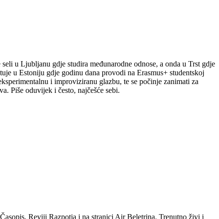
le seli u Ljubljanu gdje studira međunarodne odnose, a onda u Trst gdje
putuje u Estoniju gdje godinu dana provodi na Erasmus+ studentskoj
a eksperimentalnu i improviziranu glazbu, te se počinje zanimati za
a. Piše oduvijek i često, najčešće sebi.
sopis, Reviji Razpotja i na stranici Air Beletrina. Trenutno živi i