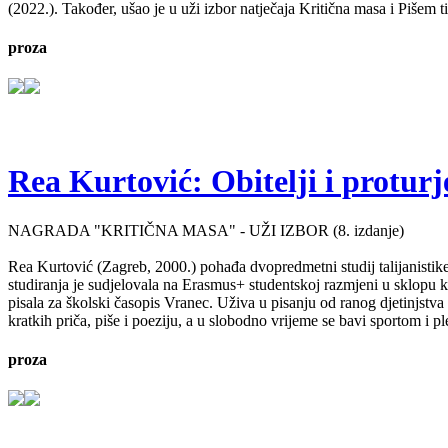
(2022.). Također, ušao je u uži izbor natječaja Kritična masa i Pišem 
proza
Rea Kurtović: Obitelji i proturj
NAGRADA "KRITIČNA MASA" - UŽI IZBOR (8. izdanje)
Rea Kurtović (Zagreb, 2000.) pohađa dvopredmetni studij talijanistike
studiranja je sudjelovala na Erasmus+ studentskoj razmjeni u sklopu ko
pisala za školski časopis Vranec. Uživa u pisanju od ranog djetinjstv
kratkih priča, piše i poeziju, a u slobodno vrijeme se bavi sportom i p
proza