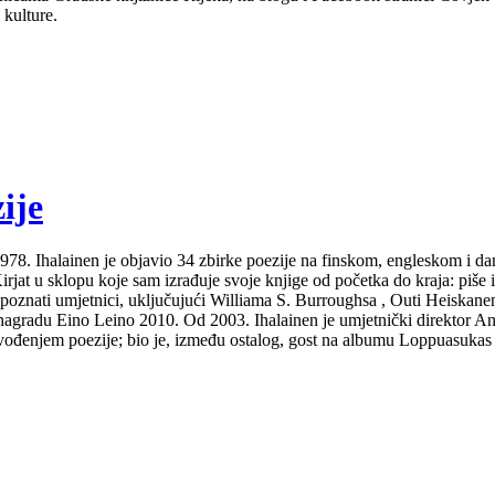
 kulture.
ije
Od 1978. Ihalainen je objavio 34 zbirke poezije na finskom, engleskom i 
at u sklopu koje sam izrađuje svoje knjige od početka do kraja: piše ih i
 poznati umjetnici, uključujući Williama S. Burroughsa , Outi Heiskanen
gradu Eino Leino 2010. Od 2003. Ihalainen je umjetnički direktor Ann
izvođenjem poezije; bio je, između ostalog, gost na albumu Loppuasukas