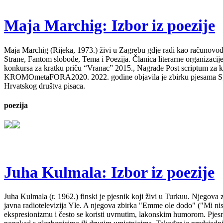
Maja Marchig: Izbor iz poezije
Maja Marchig (Rijeka, 1973.) živi u Zagrebu gdje radi kao računovođa. 
Strane, Fantom slobode, Tema i Poezija. Članica literarne organizacij
konkursa za kratku priču “Vranac” 2015., Nagrade Post scriptum za kn
KROMOmetaFORA2020. 2022. godine objavila je zbirku pjesama Spavajt
Hrvatskog društva pisaca.
poezija
Juha Kulmala: Izbor iz poezije
Juha Kulmala (r. 1962.) finski je pjesnik koji živi u Turkuu. Njegova
javna radiotelevizija Yle. A njegova zbirka "Emme ole dodo" ("Mi n
ekspresionizmu i često se koristi uvrnutim, lakonskim humorom. Pjesm