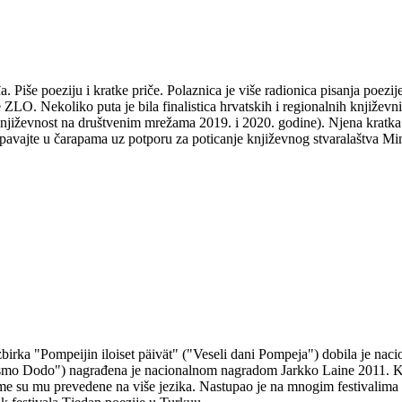
Piše poeziju i kratke priče. Polaznica je više radionica pisanja poezije 
e ZLO. Nekoliko puta je bila finalistica hrvatskih i regionalnih knjiž
jiževnost na društvenim mrežama 2019. i 2020. godine). Njena kratka p
e u čarapama uz potporu za poticanje književnog stvaralaštva Minist
 zbirka "Pompeijin iloiset päivät" ("Veseli dani Pompeja") dobila je na
ismo Dodo") nagrađena je nacionalnom nagradom Jarkko Laine 2011. Kul
e su mu prevedene na više jezika. Nastupao je na mnogim festivalima i 