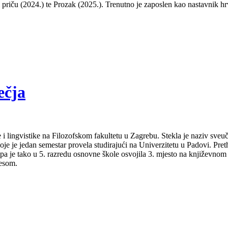
ti priču (2024.) te Prozak (2025.). Trenutno je zaposlen kao nastavnik hr
ečja
 i lingvistike na Filozofskom fakultetu u Zagrebu. Stekla je naziv sveu
je je jedan semestar provela studirajući na Univerzitetu u Padovi. Pret
a pa je tako u 5. razredu osnovne škole osvojila 3. mjesto na književno
lesom.