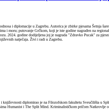
odnosa i diplomacije u Zagrebu. Autorica je zbirke pjesama Šetnja šare
udima i moru; putovanje Grčkom, koji je iste godine nagrađen na regio
ozu. 2024. godine dodijeljena joj je nagrada "Zdravko Pucak" za pjesni
jiževnih natječaja. Živi i radi u Zagrebu.
a i književnosti diplomirao je na Filozofskom fakultetu Sveučilišta u S
isima Humanist i The Split Mind. Kriminalističkom pričom Natkrovlje od