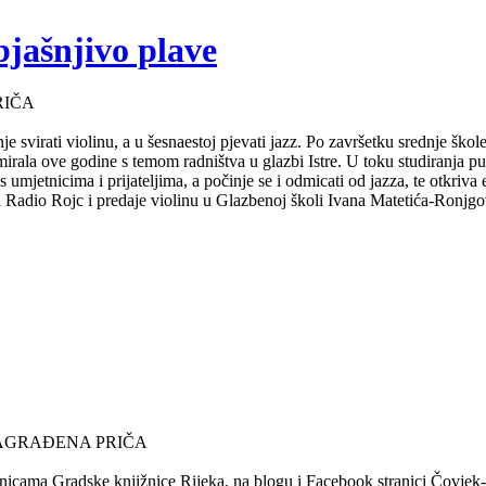
bjašnjivo plave
RIČA
e svirati violinu, a u šesnaestoj pjevati jazz. Po završetku srednje ško
mirala ove godine s temom radništva u glazbi Istre. U toku studiranja 
s umjetnicima i prijateljima, a počinje se i odmicati od jazza, te otkriv
za Radio Rojc i predaje violinu u Glazbenoj školi Ivana Matetića-Ronjgov
NAGRAĐENA PRIČA
nicama Gradske knjižnice Rijeka, na blogu i Facebook stranici Čovjek-Ča