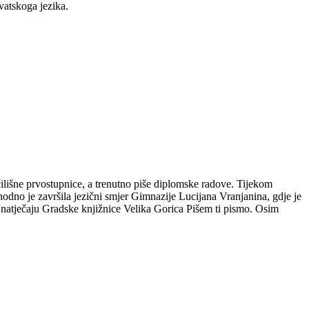
vatskoga jezika.
čilišne prvostupnice, a trenutno piše diplomske radove. Tijekom
hodno je završila jezični smjer Gimnazije Lucijana Vranjanina, gdje je
m natječaju Gradske knjižnice Velika Gorica Pišem ti pismo. Osim