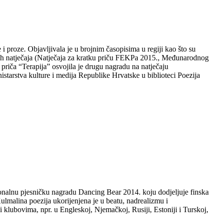
i proze. Objavljivala je u brojnim časopisima u regiji kao što su
evnih natječaja (Natječaja za kratku priču FEKPa 2015., Međunarodnog
riča “Terapija” osvojila je drugu nagradu na natječaju
arstva kulture i medija Republike Hrvatske u biblioteci Poezija
cionalnu pjesničku nagradu Dancing Bear 2014. koju dodjeljuje finska
malina poezija ukorijenjena je u beatu, nadrealizmu i
klubovima, npr. u Engleskoj, Njemačkoj, Rusiji, Estoniji i Turskoj,