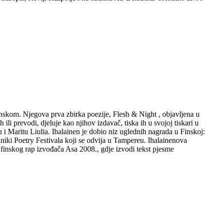
danskom. Njegova prva zbirka poezije, Flesh & Night , objavljena u
li prevodi, djeluje kao njihov izdavač, tiska ih u svojoj tiskari u
 i Maritu Liulia. Ihalainen je dobio niz uglednih nagrada u Finskoj:
iki Poetry Festivala koji se odvija u Tampereu. Ihalainenova
 finskog rap izvođača Asa 2008., gdje izvodi tekst pjesme