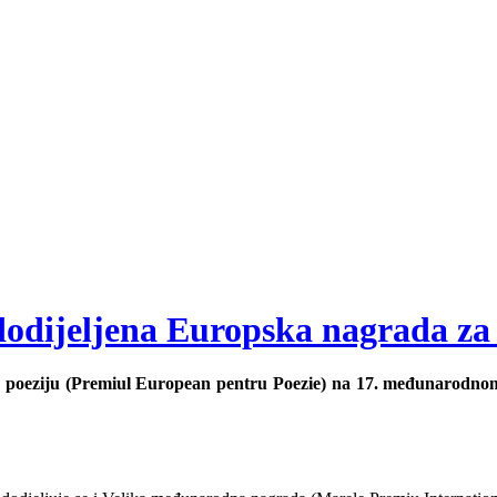
odijeljena Europska nagrada za 
a poeziju (Premiul European pentru Poezie) na 17. međunarodnom 