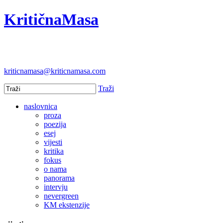
KritičnaMasa
kriticnamasa@kriticnamasa.com
Traži
naslovnica
proza
poezija
esej
vijesti
kritika
fokus
o nama
panorama
intervju
nevergreen
KM ekstenzije