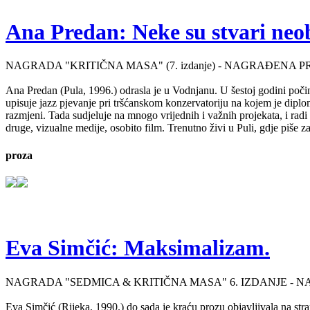
Ana Predan: Neke su stvari neo
NAGRADA "KRITIČNA MASA" (7. izdanje) - NAGRAĐENA P
Ana Predan (Pula, 1996.) odrasla je u Vodnjanu. U šestoj godini počinj
upisuje jazz pjevanje pri tršćanskom konzervatoriju na kojem je diplo
razmjeni. Tada sudjeluje na mnogo vrijednih i važnih projekata, i radi 
druge, vizualne medije, osobito film. Trenutno živi u Puli, gdje piše 
proza
Eva Simčić: Maksimalizam.
NAGRADA "SEDMICA & KRITIČNA MASA" 6. IZDANJE - 
Eva Simčić (Rijeka, 1990.) do sada je kraću prozu objavljivala na stra