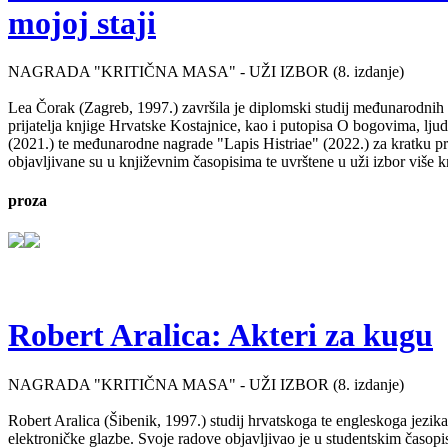
mojoj staji
NAGRADA "KRITIČNA MASA" - UŽI IZBOR (8. izdanje)
Lea Čorak (Zagreb, 1997.) završila je diplomski studij međunarodnih 
prijatelja knjige Hrvatske Kostajnice, kao i putopisa O bogovima, lj
(2021.) te međunarodne nagrade "Lapis Histriae" (2022.) za kratku pr
objavljivane su u književnim časopisima te uvrštene u uži izbor više kn
proza
Robert Aralica: Akteri za kugu
NAGRADA "KRITIČNA MASA" - UŽI IZBOR (8. izdanje)
Robert Aralica (Šibenik, 1997.) studij hrvatskoga te engleskoga jezik
elektroničke glazbe. Svoje radove objavljivao je u studentskim časop