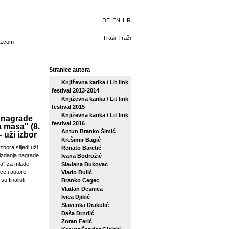
DE
EN
HR
Traži
a.com
Stranice autora
Književna karika / Lit link
festival 2013-2014
Književna karika / Lit link
festival 2015
Književna karika / Lit link
 nagrade
festival 2016
a masa'' (8.
Antun Branko Šimić
- uži izbor
Krešimir Bagić
zbora slijedi uži
Renato Baretić
izdanja nagrade
Ivana Bodrožić
sa'' za mlade
Slađana Bukovac
ce i autore.
Vlado Bulić
su finalisti.
Branko Cegec
Vladan Desnica
Ivica Djikić
Slavenka Drakulić
Daša Drndić
Zoran Ferić