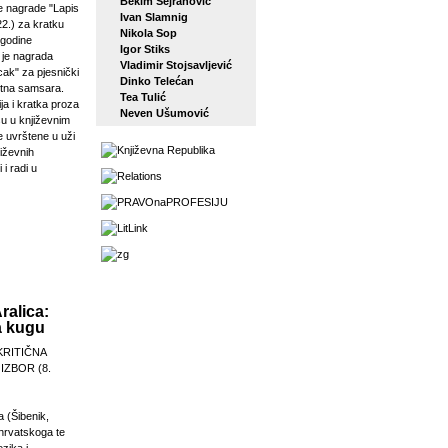
Bekim Sejranović
 nagrade "Lapis
Ivan Slamnig
22.) za kratku
Nikola Sop
 godine
Igor Stiks
j je nagrada
Vladimir Stojsavljević
ak" za pjesnički
Dinko Telećan
etna samsara.
Tea Tulić
ja i kratka proza
Neven Ušumović
su u književnim
e uvrštene u uži
jiževnih
 i radi u
ralica:
a kugu
KRITIČNA
 IZBOR (8.
a (Šibenik,
 hrvatskoga te