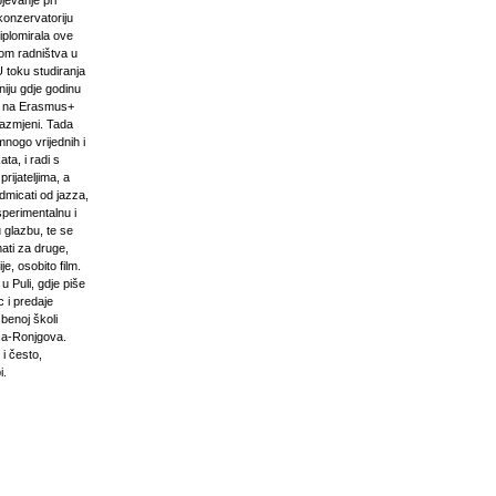
pjevanje pri
onzervatoriju
iplomirala ove
om radništva u
U toku studiranja
niju gdje godinu
i na Erasmus+
razmjeni. Tada
mnogo vrijednih i
ta, i radi s
prijateljima, a
odmicati od jazza,
sperimentalnu i
 glazbu, te se
ati za druge,
e, osobito film.
u Puli, gdje piše
 i predaje
zbenoj školi
ća-Ronjgova.
 i često,
i.