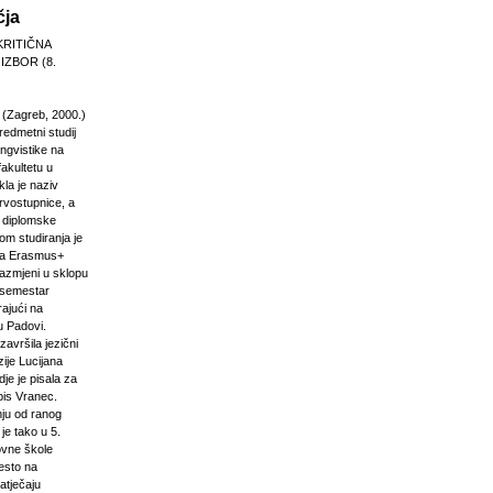
čja
KRITIČNA
 IZBOR (8.
 (Zagreb, 2000.)
edmetni studij
 lingvistike na
akultetu u
la je naziv
rvostupnice, a
e diplomske
om studiranja je
na Erasmus+
razmjeni u sklopu
n semestar
rajući na
u Padovi.
završila jezični
ije Lucijana
dje je pisala za
pis Vranec.
nju od ranog
 je tako u 5.
vne škole
jesto na
atječaju