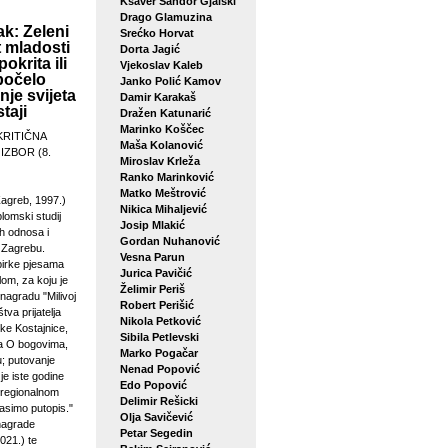
Ksaver Šandor Gjalski
Drago Glamuzina
k: Zeleni
Srećko Horvat
 mladosti
Dorta Jagić
pokrita ili
Vjekoslav Kaleb
počelo
Janko Polić Kamov
je svijeta
Damir Karakaš
taji
Dražen Katunarić
Marinko Koščec
KRITIČNA
Maša Kolanović
 IZBOR (8.
Miroslav Krleža
Ranko Marinković
Matko Meštrović
agreb, 1997.)
Nikica Mihaljević
plomski studij
Josip Mlakić
h odnosa i
Gordan Nuhanović
u Zagrebu.
Vesna Parun
birke pjesama
Jurica Pavičić
lom, za koju je
Želimir Periš
 nagradu "Milivoj
Robert Perišić
tva prijatelja
Nikola Petković
ke Kostajnice,
Sibila Petlevski
sa O bogovima,
Marko Pogačar
u; putovanje
Nenad Popović
je iste godine
Edo Popović
 regionalnom
Delimir Rešicki
asimo putopis."
Olja Savičević
 nagrade
Petar Segedin
021.) te