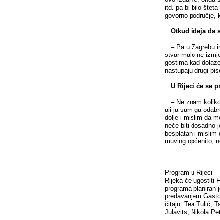
itd. pa bi bilo šte
govorno područje,
Otkud ideja da se
– Pa u Zagrebu ima
stvar malo ne izmjes
gostima kad dolaze v
nastupaju drugi pisc
U Rijeci će se pr
– Ne znam koliko j
ali ja sam ga odabr
dolje i mislim da m
neće biti dosadno j
besplatan i mislim d
muving općenito, ne
Program u Rijeci
Rijeka će ugostiti 
programa planiran j
predavanjem Gaston
čitaju: Tea Tulić,
Julavits, Nikola Pe