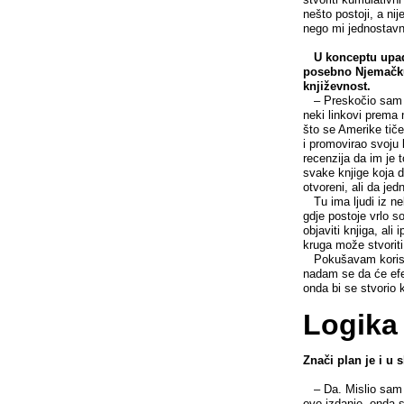
nešto postoji, a ni
nego mi jednostavno
U konceptu upad
posebno Njemačku
književnost.
– Preskočio sam Nj
neki linkovi prema 
što se Amerike tiče
i promovirao svoju 
recenzija da im je 
svake knjige koja do
otvoreni, ali da je
Tu ima ljudi iz ne
gdje postoje vrlo s
objaviti knjiga, ali
kruga može stvoriti
Pokušavam koristiti
nadam se da će efek
onda bi se stvorio k
Logika 
Znači plan je i u
– Da. Mislio sam i
ovo izdanje, onda s