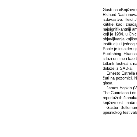
Gosti na »Književno
Richard Nash inovat
izdavaštva. Heidi Ju
kritike, kao i znač
najsignifikantniji 
koji je 1984. u Ch
objavljivanja knjiže
instituciju i jedno
Poole je insajder n
Publishing. Eliann
izlazi on-line i kao
LitLink festival s 
dolaze iz SAD-a.
Ernesto Estrella (Š
čuti na pozornici. 
glasa.
James Hopkin (Veli
The Guardiana i dru
reportažnih članaka
književnost. Inače 
Gaston Bellemare (
pjesničkog festival