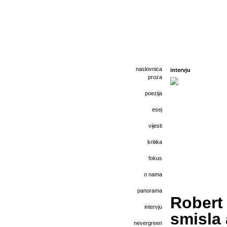
naslovnica
intervju
proza
poezija
esej
vijesti
kritika
fokus
o nama
panorama
Robert 
intervju
smisla 
nevergreen