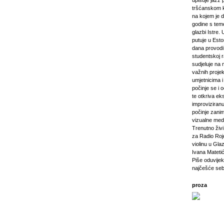
upisuje jazz 
tršćanskom k
na kojem je d
godine s tem
glazbi Istre. 
putuje u Esto
dana provod
studentskoj 
sudjeluje na 
važnih projeka
umjetnicima i 
počinje se i 
te otkriva ek
improviziranu
počinje zanim
vizualne medij
Trenutno živi 
za Radio Rojc
violinu u Gla
Ivana Mateti
Piše oduvijek
najčešće seb
proza