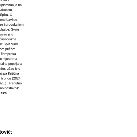
zika i
diplomirao je na
akultetu
Splitu. U
jeme bavi se
ze i produkcijom
glazbe. Svoje
jivao je u
časopisima
e Split Mind.
čkom pričom
d čempresa
vo mjesto na
stalna pepeljara
đer, ušao je u
ečaja Kritična
ti priču (2024.)
025.). Trenutno
kao nastavnik
ezika.
ović: