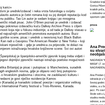
Gradske knji
Gorica Pišem
j karici«
kratkih priča,
ivni je urednik/izdavač i neka vrsta futurologa u svijetu
u slobodno v
lavits autorica je četiri romana koji su joj donijeli reputaciju kod
sportom i pl
ajnu publiku. Tao Lin autor je sedam knjiga i po mnogima
američki mlađi pisac. John O’Brien poznati je urednik i izdavač
proza
icagu pokrenuo izdavačku kuću Dalkey Archive Press s ciljem
vnosti koja nije u fokusu industrije, a od tada je Dalkey stasao u
g od najvažnijih američkih promotora europskih autora. Buzz
jujorške scene, pisac i urednik u neovisnoj kući Black Ballon
a Kan radi u časopisu The American Reader iz New Yorka – koji
 tiskani mjesečnik – gdje je urednica za prijevode, te dolazi na
Ana Pre
namjerom istraživanja hrvatske književne scene. Svi ovi autori
su stvar
neobjašn
panjolska) je španjolsko-američki pjesnik kojeg treba vidjeti i
Njegovi dojmljivi pjesnički nastupi istražuju poetske mogućnosti
NAGRADA "
MASA" (7. izd
ka Britanija) je pisac i putopisac iz Manchestera, suradnik
NAGRAĐENA
gih engleskih novina, gdje je objavio veći broj putopisno-
 o hrvatskim gradovima i otocima, ne zaobilazeći kulturu i
Ana Predan (
nedavni je gost riječke rezidencije Kamov.
odrasla je u 
Kanada) je kanadski izdavač poezije i organizator velikog
šestoj godini 
a International Poetry festival u Trois-Rivieres, Kanada.
violinu, a u š
jazz. Po zav
škole seli u L
studira međ
odnose, a on