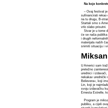
Na koje konkretne
– Ovaj festival je 
sufinancirati rekao
na tu drugu, B-stra
Startali smo s Amer
vrlo slabo prisutni.
Stvar je u tome da
će se naša publika o
i drugih neformalnih
materijala naših ča
snimiti situaciju i 
Miksan
U Americi sam traži
pretežno zainteresi
urednici i izdavači, 
nekakav urednički 
Believera«, koji i
Lin, koji je najmlađ
svoju izdavačku kuć
Ernesta Estrelle, ko
Program je miksan t
publiku, a cijeli ov
stvoriti kumulativn