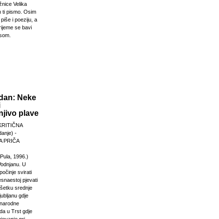
žnice Velika
 ti pismo. Osim
 piše i poeziju, a
rijeme se bavi
esom.
dan: Neke
i
jivo plave
KRITIČNA
anje) -
 PRIČA
Pula, 1996.)
Vodnjanu. U
počinje svirati
esnaestoj pjevati
ršetku srednje
jubljanu gdje
unarodne
da u Trst gdje