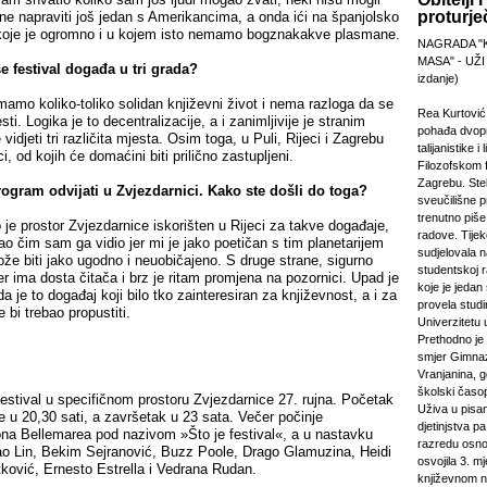
proturje
ta ne napraviti još jedan s Amerikancima, a onda ići na španjolsko
 koje je ogromno i u kojem isto nemamo bogznakakve plasmane.
NAGRADA "
MASA" - UŽI
 festival događa u tri grada?
izdanje)
mo koliko-toliko solidan književni život i nema razloga da se
Rea Kurtović
ti. Logika je to decentralizacije, a i zanimljivije je stranim
pohađa dvopr
idjeti tri različita mjesta. Osim toga, u Puli, Rijeci i Zagrebu
talijanistike i
i, od kojih će domaćini biti prilično zastupljeni.
Filozofskom f
Zagrebu. Stek
ogram odvijati u Zvjezdarnici. Kako ste došli do toga?
sveučilišne p
trenutno piš
e prostor Zvjezdarnice iskorišten u Rijeci za takve događaje,
radove. Tijek
ao čim sam ga vidio jer mi je jako poetičan s tim planetarijem
sudjelovala 
ože biti jako ugodno i neuobičajeno. S druge strane, sigurno
studentskoj 
er ima dosta čitača i brz je ritam promjena na pozornici. Upad je
koje je jeda
a je to događaj koji bilo tko zainteresiran za književnost, a i za
provela studi
 bi trebao propustiti.
Univerzitetu 
Prethodno je 
smjer Gimnaz
Vranjanina, g
školski časo
Festival u specifičnom prostoru Zvjezdarnice 27. rujna. Početak
Uživa u pisa
e u 20,30 sati, a završetak u 23 sata. Večer počinje
djetinjstva pa
a Bellemarea pod nazivom »Što je festival«, a u nastavku
razredu osno
 Tao Lin, Bekim Sejranović, Buzz Poole, Drago Glamuzina, Heidi
osvojila 3. m
tković, Ernesto Estrella i Vedrana Rudan.
književnom n