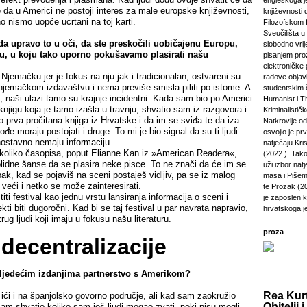
engleskoga je
je da u Americi ne postoji interes za male europske književnosti,
književnosti 
 nismo uopće ucrtani na toj karti.
Filozofskom f
Sveučilišta u 
a upravo to u oči, da ste preskočili uobičajenu Europu,
slobodno vri
, u koju tako uporno pokušavamo plasirati našu
pisanjem pro
elektroničke 
emačku jer je fokus na nju jak i tradicionalan, ostvareni su
radove objavl
njemačkom izdavaštvu i nema previše smisla piliti po istome. A
studentskim 
, naši ulazi tamo su krajnje incidentni. Kada sam bio po Americi
Humanist i Th
knjigu koja je tamo izašla u travnju, shvatio sam iz razgovora i
Kriminalisti
to prva pročitana knjiga iz Hrvatske i da im se sviđa te da iza
Natkrovlje o
đe moraju postojati i druge. To mi je bio signal da su ti ljudi
osvojio je pr
dnostavno nemaju informaciju.
natječaju Kri
koliko časopisa, poput Elianne Kan iz »American Readera«,
(2022.). Tako
olidne šanse da se plasira neke pisce. To ne znači da će im se
uži izbor natj
 ipak, kad se pojaviš na sceni postaješ vidljiv, pa se iz malog
masa i Pišem 
 veći i netko se može zainteresirati.
te Prozak (2
 festival kao jednu vrstu lansiranja informacija o sceni i
je zaposlen 
ti biti dugoročni. Kad bi se taj festival u par navrata napravio,
hrvatskoga j
rug ljudi koji imaju u fokusu našu literaturu.
proza
decentralizacije
 sljedećim izdanjima partnerstvo s Amerikom?
Rea Kurt
ći i na španjolsko govorno područje, ali kad sam zaokružio
Obitelji i
am shvatio koliko sam još ljudi mogao zvati, neki nisu mogli