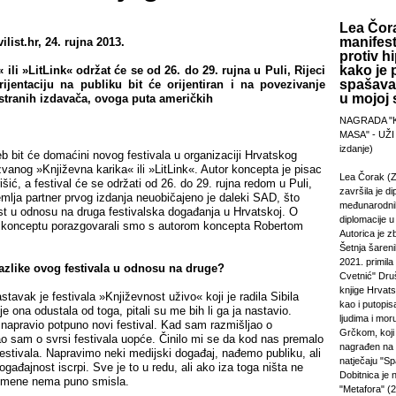
Lea Čora
manifest
list.hr, 24. rujna 2013.
protiv hi
kako je 
 ili »LitLink« održat će se od 26. do 29. rujna u Puli, Rijeci
spašavan
ijentaciju na publiku bit će orijentiran i na povezivanje
u mojoj s
stranih izdavača, ovoga puta američkih
NAGRADA "
MASA" - UŽI
izdanje)
eb bit će domaćini novog festivala u organizaciji Hrvatskog
vanog »Književna karika« ili »LitLink«. Autor koncepta je pisac
Lea Čorak (Z
rišić, a festival će se održati od 26. do 29. rujna redom u Puli,
završila je di
emlja partner prvog izdanja neuobičajeno je daleki SAD, što
međunarodni
ost u odnosu na druga festivalska događanja u Hrvatskoj. O
diplomacije 
i konceptu porazgovarali smo s autorom koncepta Robertom
Autorica je z
Šetnja šareni
2021. primila
azlike ovog festivala u odnosu na druge?
Cvetnić" Druš
knjige Hrvats
tavak je festivala »Književnost uživo« koji je radila Sibila
kao i putopi
e ona odustala od toga, pitali su me bih li ga ja nastavio.
ljudima i mor
 napravio potpuno novi festival. Kad sam razmišljao o
Grčkom, koji 
ao sam o svrsi festivala uopće. Činilo mi se da kod nas premalo
nagrađen na
estivala. Napravimo neki medijski događaj, nađemo publiku, ali
natječaju "Sp
ogađajnost iscrpi. Sve je to u redu, ali ako iza toga ništa ne
Dobitnica je
a mene nema puno smisla.
"Metafora" (2