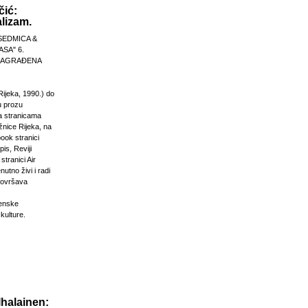
čić:
lizam.
SEDMICA &
ASA" 6.
 NAGRAĐENA
Rijeka, 1990.) do
u prozu
na stranicama
žnice Rijeka, na
ook stranici
is, Reviji
stranici Air
nutno živi i radi
dovršava
venske
 kulture.
Ihalainen: