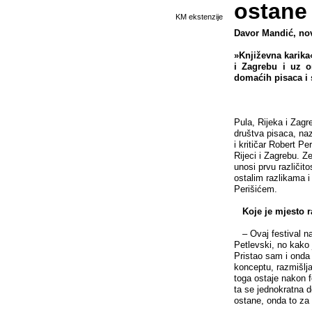
ostane
KM ekstenzije
Davor Mandić, novi
»Književna karika«
i Zagrebu i uz or
domaćih pisaca i 
Pula, Rijeka i Zagr
društva pisaca, naz
i kritičar Robert Pe
Rijeci i Zagrebu. Z
unosi prvu različit
ostalim razlikama 
Perišićem.
Koje je mjesto r
– Ovaj festival nas
Petlevski, no kako j
Pristao sam i onda
konceptu, razmišlj
toga ostaje nakon f
ta se jednokratna d
ostane, onda to z