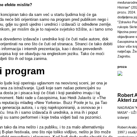
međunarodne
 efekte mislite?
Histriae" (20
prozu. 2024.
koncipiran tako da sam već u startu ljudima koji će ga
dodijeljena jo
 da neće biti orijentiran samo na program pred publikom nego i
"Zdravko Puc
nu, gdje su gosti ujedno i urednici i izdavači iz određene zemlje.
rukopis Skrl
ikom, jer mislim da je to najveće svjetsko tržište, a i tamo smo
Njezina poezi
objavljivane 
 dovedemo izdavače i urednike koji će čuti naše autore, dok
časopisima t
rijentirati na ono što će čuti od stranaca. Stranci će tako dobiti
izbor više kn
 informacija i internih prezentacija, kao i dosta prevedenih
natječaja. Živi
sopisa koji se obavljuju na engleskom jeziku. Tako će moći
Zagrebu.
vidjeti što ih od toga zanima.
proza
i program
o ljude koji operiraju uglavnom na neovisnoj sceni, jer ona je
rana za istraživanje. Ljudi koje sam našao potencijalni su
a dosta je i pisaca koji će čitati i koji paralelno imaju i taj
Robert A
moment. Neki rade u časopisima, kao Heidi Julavits iz »The
Akteri z
ma reputaciju mlađeg »New Yorkera«. Buzz Poole je tu, pa Tao
a generacija autora, i u njoj najeksponiraniji, a osnovao je i
NAGRADA "
u. Ima ih i samo izdavača ili urednika, a ima ih i poput
MASA" - UŽI
ji su samo performeri i koje treba vidjeti baš na pozornici.
izdanje)
ako da ima nešto i za publiku, i to za malo alternativniju
Robert Aralic
aj B-plan festivala, ono što nije toliko vidljivo, nešto je što može
1997.) studij
i efekt prevođenja i plasmana. Kad ljudi dođu ovdje shvatit će da