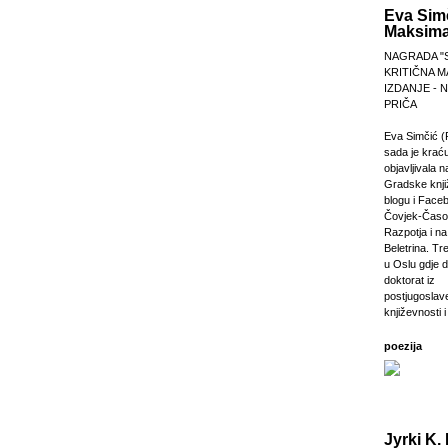
Eva Sim
Maksima
NAGRADA "
KRITIČNA M
IZDANJE -
PRIČA
Eva Simčić (
sada je krać
objavljivala 
Gradske knji
blogu i Faceb
Čovjek-Časop
Razpotja i na 
Beletrina. Tre
u Oslu gdje 
doktorat iz
postjugosla
književnosti i
poezija
Jyrki K. 