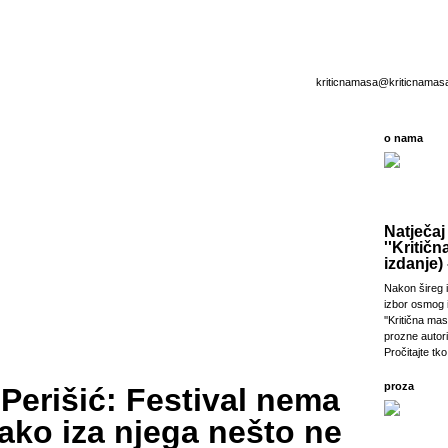
kriticnamasa@kriticnamas
o nama
Natječaj
''Kritičn
izdanje) 
Nakon šireg i
izbor osmog 
''Kritična ma
prozne autori
Pročitajte tko 
proza
Perišić: Festival nema
ako iza njega nešto ne