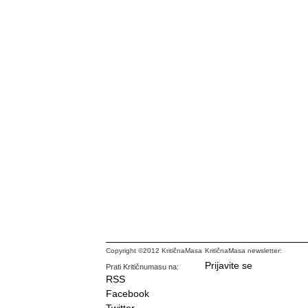
Copyright ©2012 KritičnaMasa
KritičnaMasa newsletter:
Prijavite se
Prati Kritičnumasu na:
RSS
Facebook