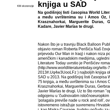
knjiga u SAD
KM ekstenzije
Na godišnjoj listi časopisa World Liter
a među uvrštenima su i Amos Oz, R
Krasznahorkai, Marguerite Duras, G
Kadare, Javier Marías te drugi.
Nakon što je u travnju Black Balloon Pub
objavio roman Roberta Perišića Naš čovj
prijevodu Our Man in Iraq) i nakon niza poh
američkim i kanadskim medijima, ugledni
Literature Today uvrstio je Perišićev rom
(http://www.worldliteraturetoday.org/wlts-
2013#.Uq4w3UooLFz ) najboljih knjiga ob
SAD u 2013. Na godišnjoj listi časopisa W
75 knjiga, a među uvrštenima su i Amos 
Krasznahorkai, Marguerite Duras, Gerbra
Javier Marías te drugi. Uz to što roman "o
odgojenu u 'čudnovatim istočnoeuropkim 
'polagala previše nade u rock and roll', o
istovremeno istražuje suvremenu Hrvatsku
i, kao Majka Courage, ljudsku požudu za