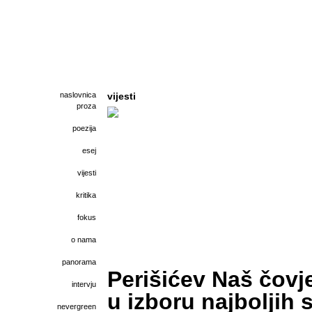
naslovnica
vijesti
proza
poezija
esej
vijesti
kritika
fokus
o nama
panorama
Perišićev Naš čovj
intervju
u izboru najboljih 
nevergreen