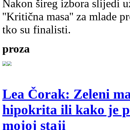
Nakon šireg izbora slijedi 
''Kritična masa'' za mlade pr
tko su finalisti.
proza
Lea Čorak: Zeleni man
hipokrita ili kako je 
mojoj staji