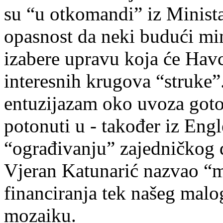
su “u otkomandi” iz Ministar
opasnost da neki budući min
izabere upravu koja će Havc
interesnih krugova “struke”
entuzijazam oko uvoza goto
potonuti u - također iz Eng
“ograđivanju” zajedničkog d
Vjeran Katunarić nazvao 
financiranja tek našeg mal
mozaiku.