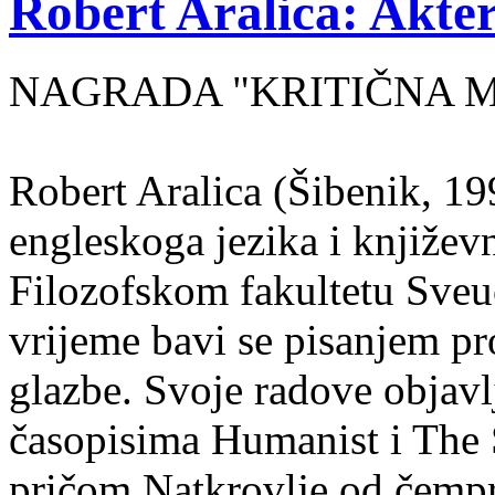
Robert Aralica: Akter
NAGRADA "KRITIČNA MASA
Robert Aralica (Šibenik, 199
engleskoga jezika i književ
Filozofskom fakultetu Sveuč
vrijeme bavi se pisanjem pr
glazbe. Svoje radove objavl
časopisima Humanist i The 
pričom Natkrovlje od čempr