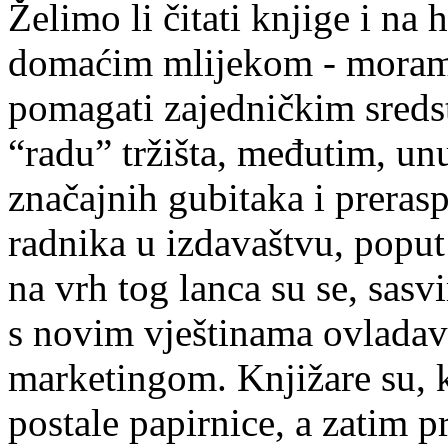
Želimo li čitati knjige i na 
domaćim mlijekom - moramo 
pomagati zajedničkim sreds
“radu” tržišta, međutim, unu
značajnih gubitaka i preras
radnika u izdavaštvu, poput k
na vrh tog lanca su se, sasv
s novim vještinama ovladav
marketingom. Knjižare su, k
postale papirnice, a zatim p