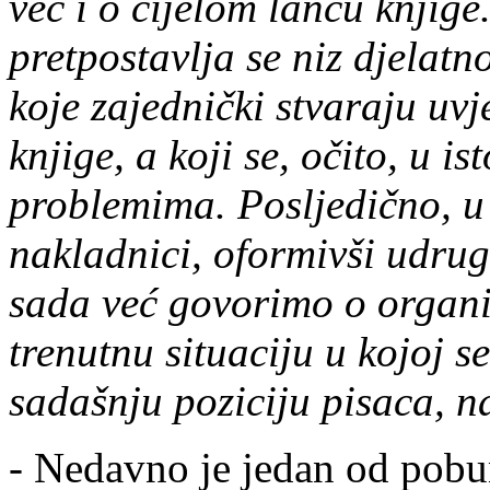
već i o cijelom lancu knji
pretpostavlja se niz djelatn
koje zajednički stvaraju uv
knjige, a koji se, očito, u 
problemima. Posljedično, u d
nakladnici, oformivši udrug
sada već govorimo o organ
trenutnu situaciju u kojoj se
sadašnju poziciju pisaca, n
- Nedavno je jedan od pobun