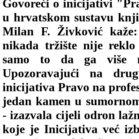
Govoreći o inicijativi "P
u hrvatskom sustavu knjig
Milan F. Živković kaže
nikada tržište nije rek
samo to da ga više n
Upozoravajući na dru
inicijativa Pravo na profe
jedan kamen u sumornom p
- izazvala cijeli odron laž
koje je Inicijativa već iz