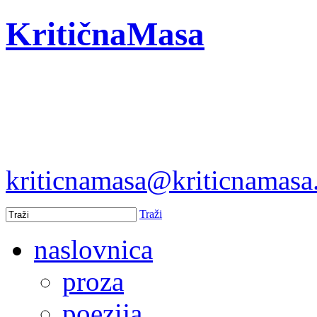
KritičnaMasa
kriticnamasa@kriticnamas
Traži
naslovnica
proza
poezija