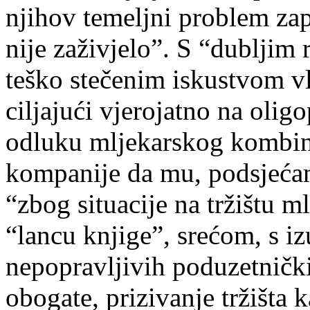
njihov temeljni problem zap
nije zaživjelo”. S “dubljim
teško stečenim iskustvom vl
ciljajući vjerojatno na oli
odluku mljekarskog kombina
kompanije da mu, podsjećam
“zbog situacije na tržištu 
“lancu knjige”, srećom, s i
nepopravljivih poduzetnički
obogate, prizivanje tržišta 