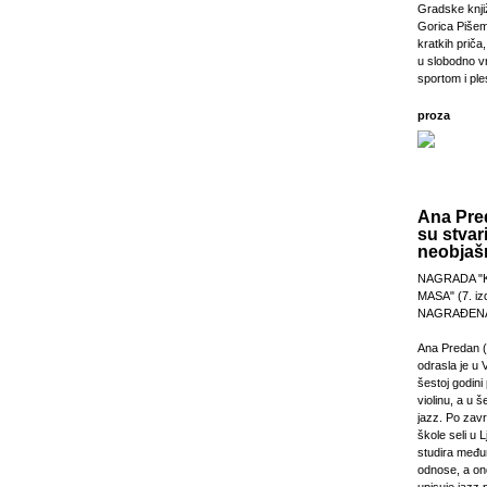
Gradske knji
Gorica Pišem
kratkih priča,
u slobodno v
sportom i pl
proza
Ana Pre
su stvar
neobjašn
NAGRADA "
MASA" (7. izd
NAGRAĐENA
Ana Predan (
odrasla je u 
šestoj godini 
violinu, a u š
jazz. Po zav
škole seli u L
studira međ
odnose, a on