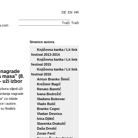
DE
EN
HR
Traži
a.com
Stranice autora
Književna karika / Lit link
festival 2013-2014
Književna karika / Lit link
festival 2015
Književna karika / Lit link
 nagrade
festival 2016
a masa'' (8.
Antun Branko Šimić
- uži izbor
Krešimir Bagić
zbora slijedi uži
Renato Baretić
izdanja nagrade
Ivana Bodrožić
sa'' za mlade
Slađana Bukovac
ce i autore.
Vlado Bulić
su finalisti.
Branko Cegec
Vladan Desnica
Ivica Djikić
Slavenka Drakulić
Daša Drndić
Zoran Ferić