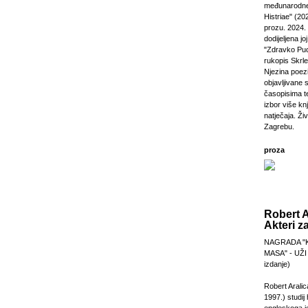
međunarodne
Histriae" (20
prozu. 2024.
dodijeljena jo
"Zdravko Puc
rukopis Skrl
Njezina poezi
objavljivane 
časopisima t
izbor više kn
natječaja. Živi
Zagrebu.
proza
Robert A
Akteri z
NAGRADA "
MASA" - UŽI
izdanje)
Robert Aralic
1997.) studij