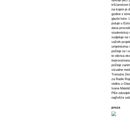
upisuje jazz 
tršćanskom k
na kojem je d
godine s tem
glazbi Istre. 
putuje u Esto
dana provod
studentskoj 
sudjeluje na 
važnih projeka
umjetnicima i 
počinje se i 
te otkriva ek
improviziranu
počinje zanim
vizualne medij
Trenutno živi 
za Radio Rojc
violinu u Gla
Ivana Mateti
Piše oduvijek
najčešće seb
proza