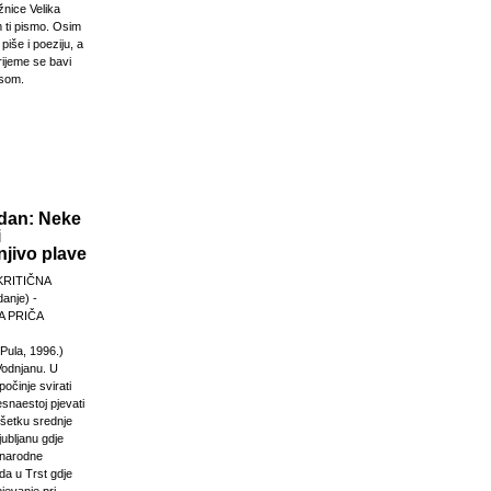
žnice Velika
 ti pismo. Osim
 piše i poeziju, a
rijeme se bavi
esom.
dan: Neke
i
jivo plave
KRITIČNA
anje) -
 PRIČA
Pula, 1996.)
Vodnjanu. U
počinje svirati
esnaestoj pjevati
ršetku srednje
jubljanu gdje
unarodne
da u Trst gdje