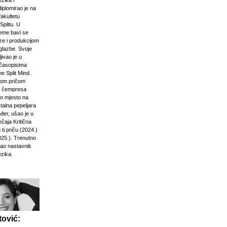
zika i
diplomirao je na
akultetu
Splitu. U
jeme bavi se
ze i produkcijom
glazbe. Svoje
jivao je u
časopisima
e Split Mind.
čkom pričom
d čempresa
vo mjesto na
stalna pepeljara
đer, ušao je u
ečaja Kritična
ti priču (2024.)
025.). Trenutno
kao nastavnik
ezika.
ović: