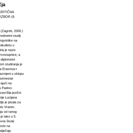
čja
KRITIČNA
 IZBOR (8.
 (Zagreb, 2000.)
edmetni studij
 lingvistike na
akultetu u
la je naziv
rvostupnice, a
e diplomske
om studiranja je
na Erasmus+
razmjeni u sklopu
n semestar
rajući na
u Padovi.
završila jezični
ije Lucijana
dje je pisala za
pis Vranec.
nju od ranog
 je tako u 5.
vne škole
jesto na
atječaju