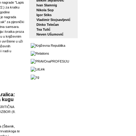
Bekim Sejranović
 nagrade "Lapis
Ivan Slamnig
22.) za kratku
Nikola Sop
 godine
Igor Stiks
j je nagrada
Vladimir Stojsavljević
ak" za pjesnički
Dinko Telećan
etna samsara.
Tea Tulić
ja i kratka proza
Neven Ušumović
su u književnim
e uvrštene u uži
jiževnih
 i radi u
ralica:
a kugu
KRITIČNA
 IZBOR (8.
a (Šibenik,
 hrvatskoga te