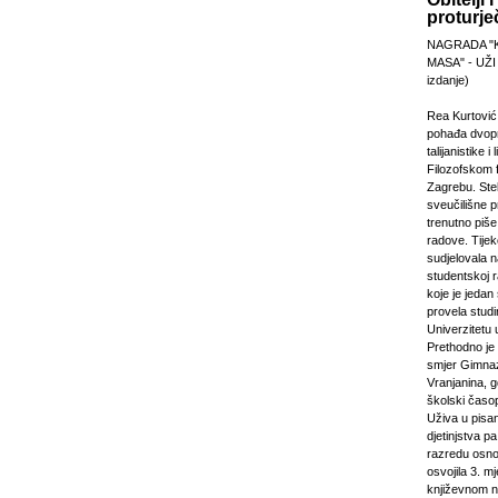
proturje
NAGRADA "
MASA" - UŽI
izdanje)
Rea Kurtović
pohađa dvopr
talijanistike i
Filozofskom f
Zagrebu. Stek
sveučilišne p
trenutno piš
radove. Tijek
sudjelovala 
studentskoj 
koje je jeda
provela studi
Univerzitetu 
Prethodno je 
smjer Gimnaz
Vranjanina, g
školski časo
Uživa u pisa
djetinjstva pa
razredu osno
osvojila 3. m
književnom n