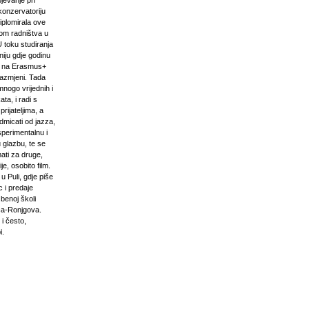
pjevanje pri
onzervatoriju
iplomirala ove
om radništva u
U toku studiranja
niju gdje godinu
i na Erasmus+
razmjeni. Tada
mnogo vrijednih i
ta, i radi s
prijateljima, a
odmicati od jazza,
sperimentalnu i
 glazbu, te se
ati za druge,
e, osobito film.
u Puli, gdje piše
 i predaje
zbenoj školi
ća-Ronjgova.
 i često,
i.