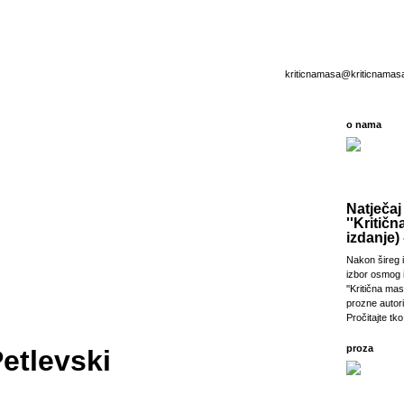
kriticnamasa@kriticnamas
o nama
Natječaj
''Kritičn
izdanje) 
Nakon šireg i
izbor osmog 
''Kritična ma
prozne autori
Pročitajte tko 
proza
Petlevski