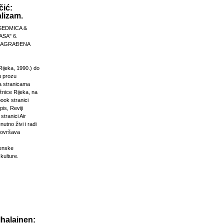
čić:
lizam.
SEDMICA &
ASA" 6.
 NAGRAĐENA
Rijeka, 1990.) do
u prozu
na stranicama
žnice Rijeka, na
ook stranici
is, Reviji
stranici Air
nutno živi i radi
dovršava
venske
 kulture.
Ihalainen: