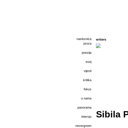
naslovnica
writers
proza
poezija
esej
vijesti
kritika
fokus
o nama
panorama
Sibila 
intervju
nevergreen