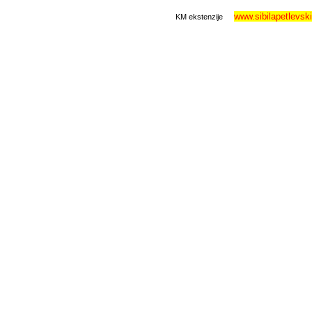
www.sibilapetlevsk
KM ekstenzije