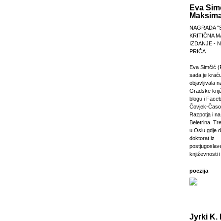
Eva Sim
Maksima
NAGRADA "
KRITIČNA M
IZDANJE -
PRIČA
Eva Simčić (
sada je krać
objavljivala 
Gradske knji
blogu i Faceb
Čovjek-Časop
Razpotja i na 
Beletrina. Tre
u Oslu gdje 
doktorat iz
postjugosla
književnosti i
poezija
Jyrki K. 