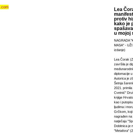
i.com
Lea Čora
manifest
protiv hi
kako je 
spašavan
u mojoj s
NAGRADA "
MASA" - UŽI
izdanje)
Lea Čorak (Z
završila je di
međunarodni
diplomacije 
Autorica je z
Šetnja šareni
2021. primila
Cvetnić" Druš
knjige Hrvats
kao i putopi
ljudima i mor
Grčkom, koji 
nagrađen na
natječaju "Sp
Dobitnica je
"Metafora" (2