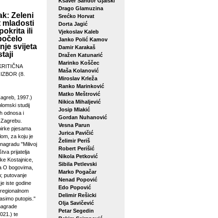
Ksaver Šandor Gjalski
Drago Glamuzina
k: Zeleni
Srećko Horvat
 mladosti
Dorta Jagić
pokrita ili
Vjekoslav Kaleb
počelo
Janko Polić Kamov
je svijeta
Damir Karakaš
taji
Dražen Katunarić
Marinko Koščec
KRITIČNA
Maša Kolanović
 IZBOR (8.
Miroslav Krleža
Ranko Marinković
Matko Meštrović
agreb, 1997.)
Nikica Mihaljević
plomski studij
Josip Mlakić
h odnosa i
Gordan Nuhanović
u Zagrebu.
Vesna Parun
birke pjesama
Jurica Pavičić
lom, za koju je
Želimir Periš
 nagradu "Milivoj
Robert Perišić
tva prijatelja
Nikola Petković
ke Kostajnice,
Sibila Petlevski
sa O bogovima,
Marko Pogačar
u; putovanje
Nenad Popović
je iste godine
Edo Popović
 regionalnom
Delimir Rešicki
asimo putopis."
Olja Savičević
 nagrade
Petar Segedin
021.) te