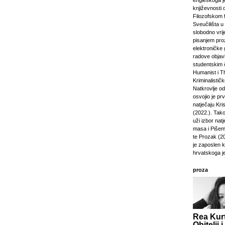
engleskoga je
književnosti 
Filozofskom f
Sveučilišta u 
slobodno vri
pisanjem pro
elektroničke 
radove objavl
studentskim 
Humanist i Th
Kriminalisti
Natkrovlje o
osvojio je pr
natječaju Kri
(2022.). Tako
uži izbor natj
masa i Pišem 
te Prozak (2
je zaposlen 
hrvatskoga j
proza
Rea Kurt
Obitelji i