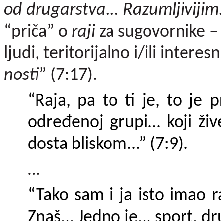
od drugarstva... Razumljivijim.
“priča” o
raji
za sugovornike 
ljudi, teritorijalno i/ili intere
nosti
” (7:17).
“Raja, pa to ti je, to je
određenoj grupi... koji 
dosta bliskom...” (7:9).
…
“Tako sam i ja isto imao razl
Znaš... Jedno je... sport, dr