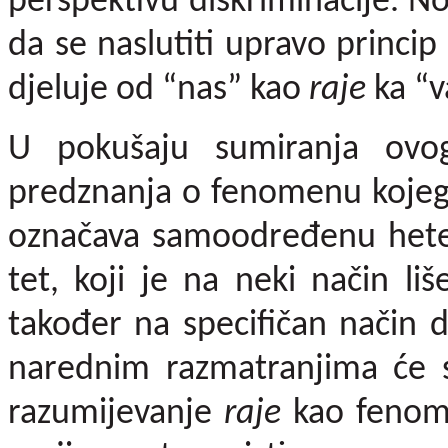
perspektivu diskriminacije. No 
da se naslutiti upravo princip
djeluje od “nas” kao
raje
ka “v
U pokušaju sumiranja ovoga
predznanja
o fenomenu koje
označava samoodređenu heter
tet, koji je na neki način liš
također na specifičan način di
narednim razmatranjima će se
razumijevanje
raje
kao fenom