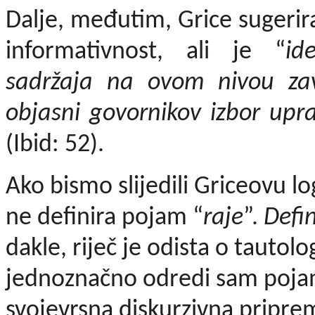
Dalje, međutim, Grice sugerira
informativnost, ali je “
id
sadržaja na ovom nivou zav
objasni govornikov izbor upr
(Ibid: 52).
Ako bismo slijedili Griceovu log
ne definira pojam “
raje
”.
Defi
dakle, riječ je odista o tautolog
jednoznačno odredi sam pojam
svojevrsna diskurzivna priprem