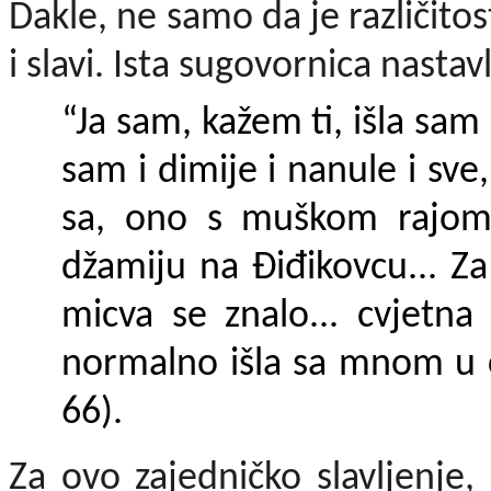
Dakle, ne samo da je različito
i slavi. Ista sugovornica nastavl
“Ja sam, kažem ti, išla sam 
sam i dimije i nanule i sve, 
sa, ono s muškom rajom
džamiju na Điđikov­cu... Z
micva se znalo... cvjetna 
normalno išla sa mnom u c
66).
Za ovo zajedničko slavljenje,