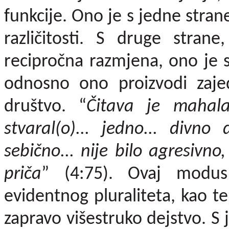
funkcije. Ono je s jedne strane
različitosti. S druge stra
recipročna razmjena, ono je s
odnosno ono proizvodi zaje
društvo. “
Čitava je mahala 
stvaral(o)... jedno... divno
sebično... nije bilo agresivno
priča
” (4:75). Ovaj modu
evidentnog pluraliteta, kao t
zapravo višestruko dejstvo. S 