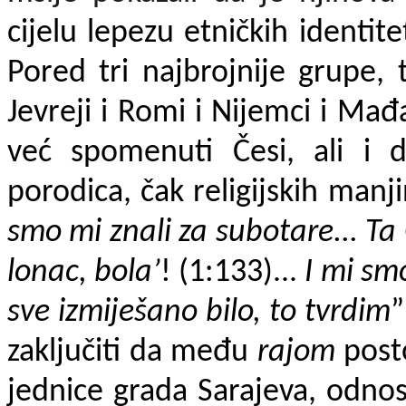
cijelu lepezu etničkih identit
Pored tri najbrojnije grupe, 
Jevreji i Romi i Nijemci i Mađar
već spomenuti Česi, ali i d
porodica, čak religijskih manji
smo mi znali za subotare... Ta 
lonac, bola’
! (1:133)...
I mi smo
sve izmiješano bilo, to tvrdim
”
zaključiti da među
rajom
post
jednice grada Sarajeva, odnosn