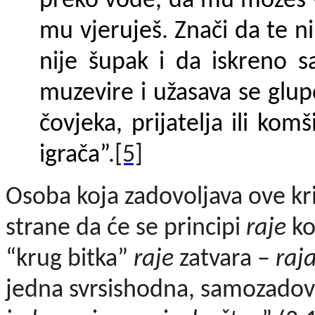
preko vode, da mu možeš v
mu vje­ruješ. Znači da te ni
nije šupak i da iskreno s
muzevire i užasava se glupo
čovjeka, prijatelja ili kom
igrača”.
[5]
Osoba koja zadovoljava ove kri
strane da će se principi
raje
ko
“krug bitka”
raje
zatvara –
raj
jedna svrsishodna, samozadovol