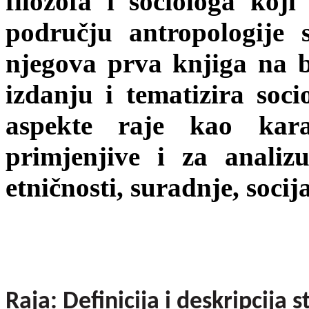
filozofa i sociologa koj
području antropologije 
njegova prva knjiga na 
izdanju i tematizira soci
aspekte raje kao karak
primjenjive i za anali
etničnosti, suradnje, socija
Raja: Definicija i deskripcija s