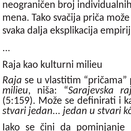
neograničen broj individualni
mena. Tako svačija priča može 
svaka dalja eksplikacija empirij
...
Raja kao kulturni milieu
Raja
se u vlastitim “pričama” 
milieu
, niša: “
Sarajevska ra
(5:159). Može se definirati i k
stvari jedan... jedan u stvari k
Iako se čini da pominjanje