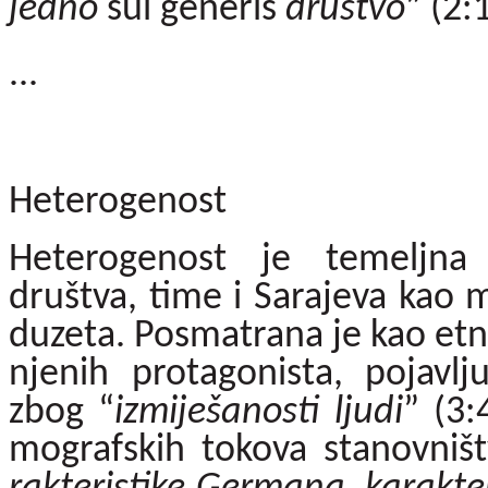
jedno
sui generis
društvo
” (2:
...
Heterogenost
Heterogenost je temeljna 
društva, time i Sarajeva kao m
duzeta. Posmatrana je kao etnič
njenih protagonista, pojav
zbog “
izmiješanosti ljudi
” (3:
mografskih tokova stanovniš