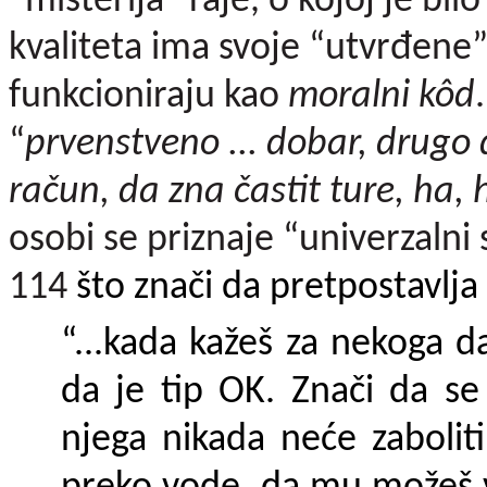
“misterija” raje, o kojoj je bilo
kvaliteta ima svoje “utvrđene”
funkcioniraju kao
moralni kôd
“
prvenstveno ... dobar, drugo d
račun, da zna častit ture, ha, 
osobi se priznaje “univerzalni 
114
što znači da pretpostavlja
“...kada kažeš za nekoga d
da je tip OK. Znači da se
njega nikada neće zabolit