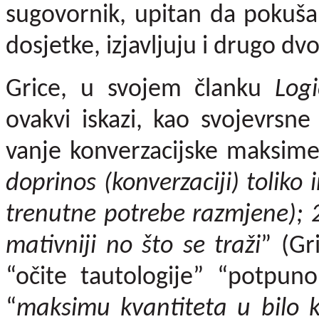
sugovornik, upitan da pokuša d
dosjetke, izjavljuju i drugo dv
Grice, u svojem članku
Log
ovakvi iskazi, kao svojevrsn
vanje konverzacijske maksime 
doprinos (konverzaciji) toliko 
trenutne potrebe razmjene); 2
mativniji no što se traži
” (Gr
“očite tautologije” “potpun
“
maksimu kvantiteta u bilo 