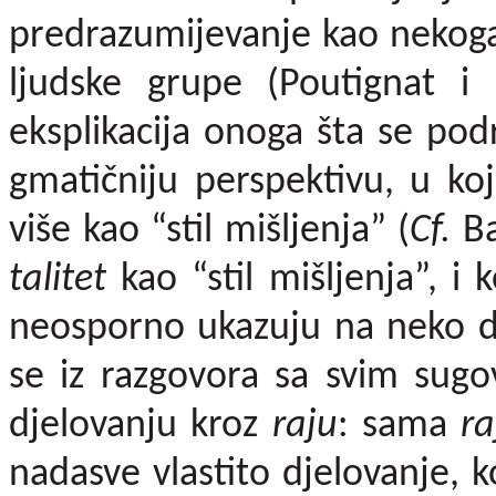
predrazumijevanje kao nekoga 
ljudske grupe (Poutignat i S
eksplikacija onoga šta se po
gmatičniju perspektivu, u koj
više kao “stil mišljenja” (
Cf.
Ba
talitet
kao “stil mišljenja”, i
neosporno ukazuju na neko d
se iz razgovora sa svim sugo
djelovanju kroz
raju
: sama
r
nadasve vlastito djelovanje, 