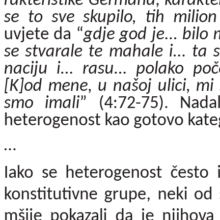
rakteristike Germana, karakter
se to sve skupilo, tih milion
uvjete da “
gdje god je... bilo 
se stvarale te mahale i... ta s
naciju i... rasu... polako poč
[K]od mene, u našoj ulici, mi 
smo imali
” (4:72-75). Nada
heteroge­nost kao gotovo kate
…
Iako se heterogenost često iz
konstitutivne grupe, neki od
mšije pokazali da je njihova 