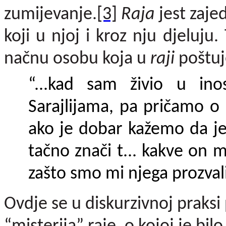
zumijevanje.
[3]
Raja
jest zaje
koji u njoj i kroz nju djeluju
načnu osobu koja u
raji
poštu
“...kad sam živio u ino
Sarajlijama, pa pričamo o
ako je dobar kažemo da je
tačno znači t... kakve on m
zašto smo mi njega prozvali
Ovdje se u diskurzivnoj praksi 