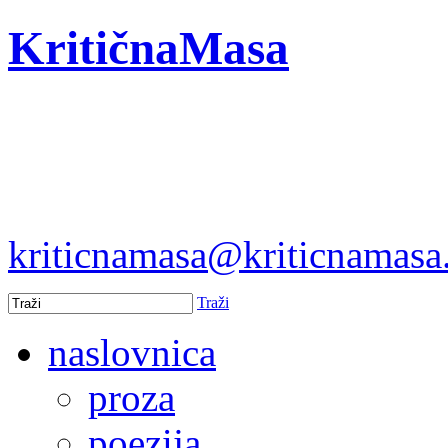
KritičnaMasa
kriticnamasa@kriticnamas
Traži
naslovnica
proza
poezija