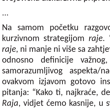
...
Na samom početku razgovo
kurzivnom strategijom
raje
.
raje
, ni manje ni više sa zahtj
odnosno definicije važnog
samorazumljivog aspekta/nač
ovakvom izjavom gotovo ins
pitanja: “Kako ti, najkraće, d
Raja
, vidjet ćemo kasnije, u 