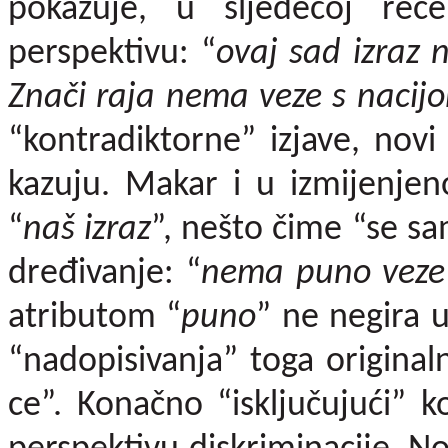
pokazuje, u sljedećoj reče
perspektivu: “
ovaj sad izraz 
Znači raja nema veze s nacij
“kontradiktorne” izjave, nov
kazuju. Makar i u izmijenjen
“
naš izraz
”, nešto čime “se 
dređivanje: “
nema puno veze
atributom “
puno
” ne negira 
“nadopisivanja” toga original
ce”. Konačno “isključujući” ko