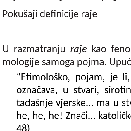
Pokušaji definicije raje
U razmatranju
raje
kao feno
mologije samoga pojma. Upuće
“Etimološko, pojam, je li,
označava, u stvari, siroti
tadašnje vjerske... ma u stv
he, he, he! Znači... katolič
48).