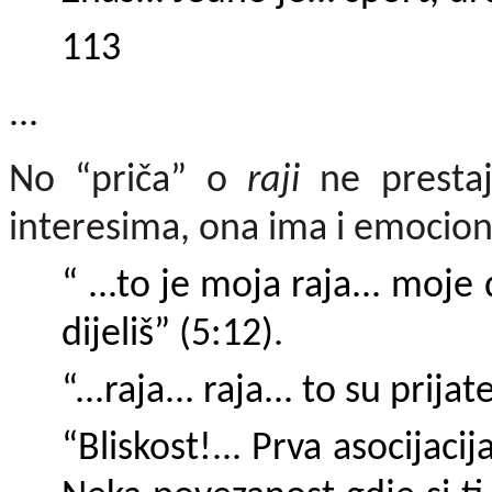
113
...
No “priča” o
raji
ne prestaj
interesima, ona ima i emocion
“ ...to je moja raja... moje
dijeliš” (5:12).
“...raja... raja... to su prij
“Bliskost!... Prva asocijacij