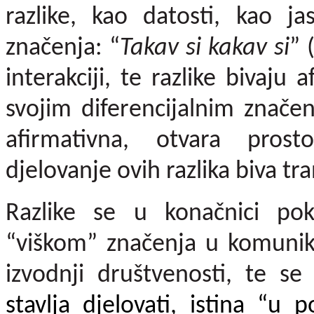
razlike, kao datosti, kao j
značenja:
“
Takav si kakav si
” 
interakciji, te razlike bi­vaju
svojim diferencijalnim značen
afirmativna, otvara prost
djelovanje ovih razlika biva tr
Razlike se u konačnici pok
“viškom” značenja u komunika
izvodnji društvenosti, te se
stavlja djelovati, istina “u p