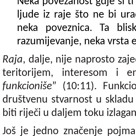
Neka povezanost gdje si ti
ljude iz raje što ne bi ur
neka poveznica. Ta blis
razumijeva­nje, neka vrsta 
Raja
, dalje, nije naprosto zaj
teritorijem, interesom i 
funkcioniše
” (10:11). Funkci
društvenu stvarnost u skladu 
biti riječi u daljem toku izlagan
Još je jedno značenje pojm