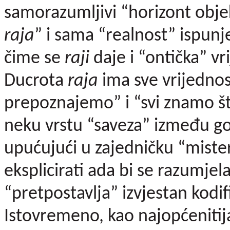
samorazumljivi “horizont objek
raja
” i sama “realnost” ispunj
čime se
raji
daje i “ontička” vr
Ducrota
raja
ima sve vrijedno
prepoznajemo” i “svi znamo šta 
neku vrstu “saveza” između gov
upućujući u zajedničku “misteri
eksplicirati ada bi se razumjel
“pretpostavlja” izvjestan kodif
Istovremeno, kao najopćenitija