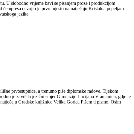
plitu. U slobodno vrijeme bavi se pisanjem proze i produkcijom
 čempresa osvojio je prvo mjesto na natječaju Kristalna pepeljara
vatskoga jezika.
čilišne prvostupnice, a trenutno piše diplomske radove. Tijekom
hodno je završila jezični smjer Gimnazije Lucijana Vranjanina, gdje je
m natječaju Gradske knjižnice Velika Gorica Pišem ti pismo. Osim