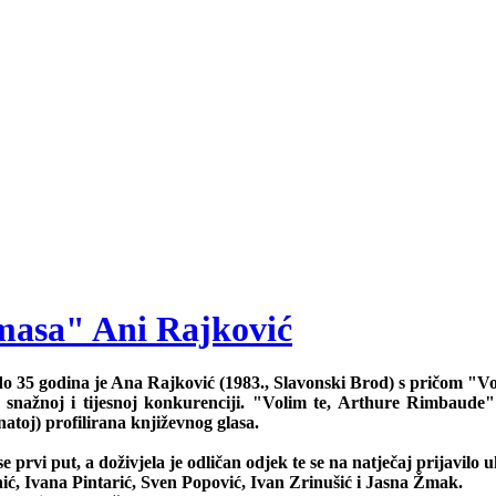
masa" Ani Rajković
o 35 godina je Ana Rajković (1983., Slavonski Brod) s pričom "V
 snažnoj i tijesnoj konkurenciji. "Volim te, Arthure Rimbaude" 
natoj) profilirana književnog glasa.
 prvi put, a doživjela je odličan odjek te se na natječaj prijavilo 
nić, Ivana Pintarić, Sven Popović, Ivan Zrinušić i Jasna Žmak.