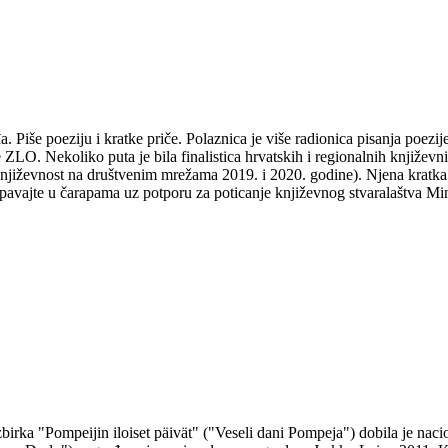
Piše poeziju i kratke priče. Polaznica je više radionica pisanja poezije 
e ZLO. Nekoliko puta je bila finalistica hrvatskih i regionalnih knjiž
jiževnost na društvenim mrežama 2019. i 2020. godine). Njena kratka p
e u čarapama uz potporu za poticanje književnog stvaralaštva Minist
 zbirka "Pompeijin iloiset päivät" ("Veseli dani Pompeja") dobila je na