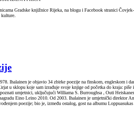
nicama Gradske knjižnice Rijeka, na blogu i Facebook stranici Čovjek-Ča
 kulture.
ije
Od 1978. Ihalainen je objavio 34 zbirke poezije na finskom, engleskom i 
at u sklopu koje sam izrađuje svoje knjige od početka do kraja: piše ih i
 poznati umjetnici, uključujući Williama S. Burroughsa , Outi Heiskanen
gradu Eino Leino 2010. Od 2003. Ihalainen je umjetnički direktor Ann
izvođenjem poezije; bio je, između ostalog, gost na albumu Loppuasukas