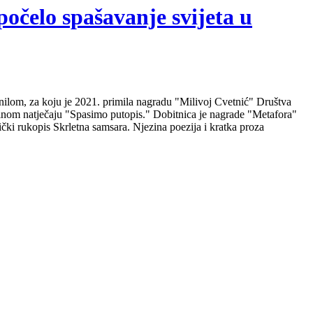
počelo spašavanje svijeta u
nilom, za koju je 2021. primila nagradu "Milivoj Cvetnić" Društva
nalnom natječaju "Spasimo putopis." Dobitnica je nagrade "Metafora"
čki rukopis Skrletna samsara. Njezina poezija i kratka proza