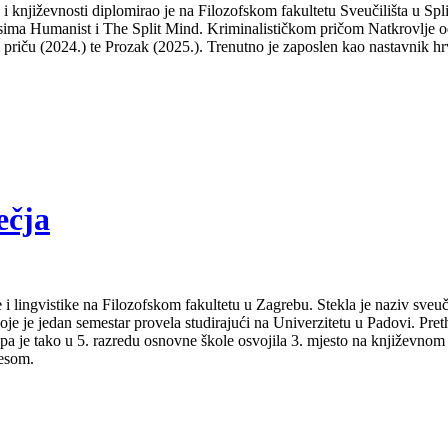
a i književnosti diplomirao je na Filozofskom fakultetu Sveučilišta u S
isima Humanist i The Split Mind. Kriminalističkom pričom Natkrovlje od
ti priču (2024.) te Prozak (2025.). Trenutno je zaposlen kao nastavnik hr
ečja
 i lingvistike na Filozofskom fakultetu u Zagrebu. Stekla je naziv sveu
je je jedan semestar provela studirajući na Univerzitetu u Padovi. Pret
a pa je tako u 5. razredu osnovne škole osvojila 3. mjesto na književno
lesom.