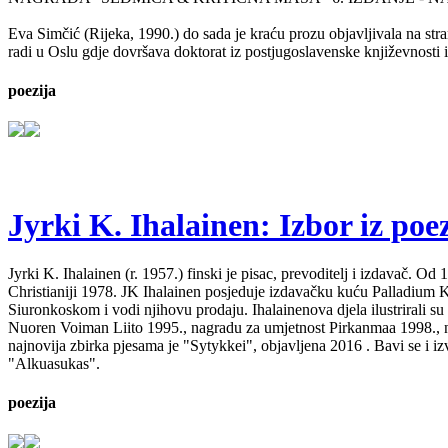
Eva Simčić (Rijeka, 1990.) do sada je kraću prozu objavljivala na stra
radi u Oslu gdje dovršava doktorat iz postjugoslavenske književnosti i
poezija
Jyrki K. Ihalainen: Izbor iz poez
Jyrki K. Ihalainen (r. 1957.) finski je pisac, prevoditelj i izdavač. 
Christianiji 1978. JK Ihalainen posjeduje izdavačku kuću Palladium Kirj
Siuronkoskom i vodi njihovu prodaju. Ihalainenova djela ilustrirali su
Nuoren Voiman Liito 1995., nagradu za umjetnost Pirkanmaa 1998., na
najnovija zbirka pjesama je "Sytykkei", objavljena 2016 . Bavi se i 
"Alkuasukas".
poezija