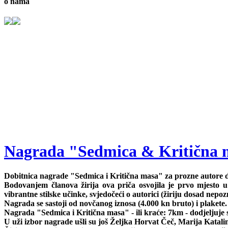
o nama
Nagrada "Sedmica & Kritična 
Dobitnica nagrade "Sedmica i Kritična masa" za prozne autore d
Bodovanjem članova žirija ova priča osvojila je prvo mjesto u
vibrantne stilske učinke, svjedočeći o autorici (žiriju dosad nepoz
Nagrada se sastoji od novčanog iznosa (4.000 kn bruto) i plakete.
Nagrada "Sedmica i Kritična masa" - ili kraće: 7km - dodjeljuje se
U uži izbor nagrade ušli su još Željka Horvat Čeč, Marija Katali