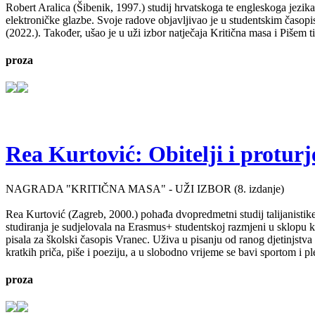
Robert Aralica (Šibenik, 1997.) studij hrvatskoga te engleskoga jezik
elektroničke glazbe. Svoje radove objavljivao je u studentskim časop
(2022.). Također, ušao je u uži izbor natječaja Kritična masa i Pišem 
proza
Rea Kurtović: Obitelji i proturj
NAGRADA "KRITIČNA MASA" - UŽI IZBOR (8. izdanje)
Rea Kurtović (Zagreb, 2000.) pohađa dvopredmetni studij talijanistike
studiranja je sudjelovala na Erasmus+ studentskoj razmjeni u sklopu ko
pisala za školski časopis Vranec. Uživa u pisanju od ranog djetinjstv
kratkih priča, piše i poeziju, a u slobodno vrijeme se bavi sportom i p
proza