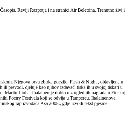
sopis, Reviji Razpotja i na stranici Air Beletrina. Trenutno živi i
danskom. Njegova prva zbirka poezije, Flesh & Night , objavljena u
li prevodi, djeluje kao njihov izdavač, tiska ih u svojoj tiskari u
 i Maritu Liulia. Ihalainen je dobio niz uglednih nagrada u Finskoj:
iki Poetry Festivala koji se odvija u Tampereu. Ihalainenova
 finskog rap izvođača Asa 2008., gdje izvodi tekst pjesme