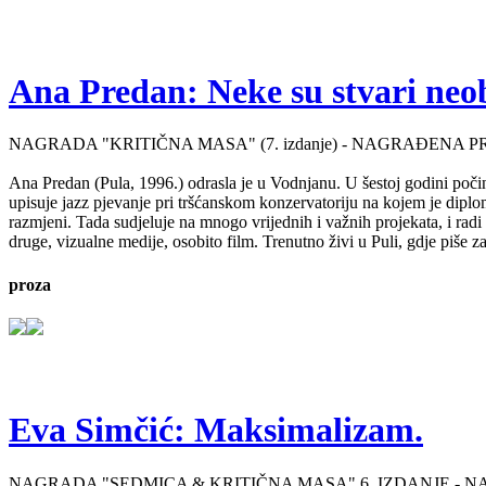
Ana Predan: Neke su stvari neo
NAGRADA "KRITIČNA MASA" (7. izdanje) - NAGRAĐENA P
Ana Predan (Pula, 1996.) odrasla je u Vodnjanu. U šestoj godini počinj
upisuje jazz pjevanje pri tršćanskom konzervatoriju na kojem je diplo
razmjeni. Tada sudjeluje na mnogo vrijednih i važnih projekata, i radi 
druge, vizualne medije, osobito film. Trenutno živi u Puli, gdje piše 
proza
Eva Simčić: Maksimalizam.
NAGRADA "SEDMICA & KRITIČNA MASA" 6. IZDANJE - 