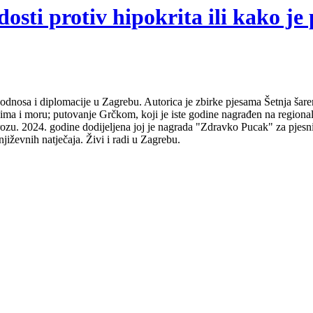
sti protiv hipokrita ili kako je 
odnosa i diplomacije u Zagrebu. Autorica je zbirke pjesama Šetnja šare
udima i moru; putovanje Grčkom, koji je iste godine nagrađen na regio
ozu. 2024. godine dodijeljena joj je nagrada "Zdravko Pucak" za pjesni
jiževnih natječaja. Živi i radi u Zagrebu.