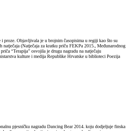
i proze. Objavljivala je u brojnim časopisima u regiji kao što su
evnih natječaja (Natječaja za kratku priču FEKPa 2015., Međunarodnog
riča “Terapija” osvojila je drugu nagradu na natječaju
arstva kulture i medija Republike Hrvatske u biblioteci Poezija
cionalnu pjesničku nagradu Dancing Bear 2014. koju dodjeljuje finska