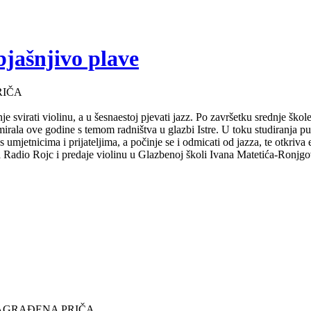
bjašnjivo plave
RIČA
e svirati violinu, a u šesnaestoj pjevati jazz. Po završetku srednje ško
mirala ove godine s temom radništva u glazbi Istre. U toku studiranja 
s umjetnicima i prijateljima, a počinje se i odmicati od jazza, te otkriv
za Radio Rojc i predaje violinu u Glazbenoj školi Ivana Matetića-Ronjgov
NAGRAĐENA PRIČA