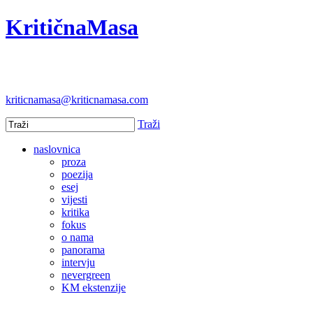
KritičnaMasa
kriticnamasa@kriticnamasa.com
Traži
naslovnica
proza
poezija
esej
vijesti
kritika
fokus
o nama
panorama
intervju
nevergreen
KM ekstenzije