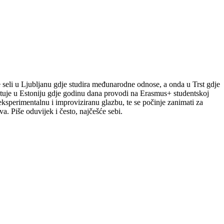
le seli u Ljubljanu gdje studira međunarodne odnose, a onda u Trst gdje
putuje u Estoniju gdje godinu dana provodi na Erasmus+ studentskoj
a eksperimentalnu i improviziranu glazbu, te se počinje zanimati za
a. Piše oduvijek i često, najčešće sebi.