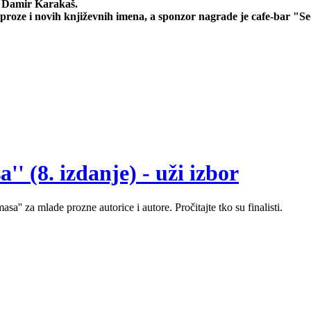
š, Damir Karakaš.
proze i novih književnih imena, a sponzor nagrade je cafe-bar "S
' (8. izdanje) - uži izbor
sa'' za mlade prozne autorice i autore. Pročitajte tko su finalisti.