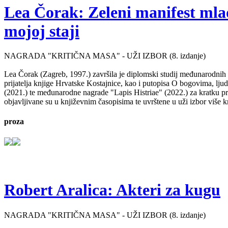
Lea Čorak: Zeleni manifest mlado
mojoj staji
NAGRADA "KRITIČNA MASA" - UŽI IZBOR (8. izdanje)
Lea Čorak (Zagreb, 1997.) završila je diplomski studij međunarodnih 
prijatelja knjige Hrvatske Kostajnice, kao i putopisa O bogovima, lj
(2021.) te međunarodne nagrade "Lapis Histriae" (2022.) za kratku pr
objavljivane su u književnim časopisima te uvrštene u uži izbor više kn
proza
Robert Aralica: Akteri za kugu
NAGRADA "KRITIČNA MASA" - UŽI IZBOR (8. izdanje)