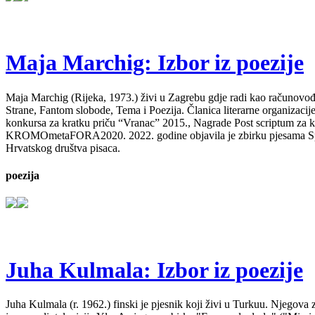
Maja Marchig: Izbor iz poezije
Maja Marchig (Rijeka, 1973.) živi u Zagrebu gdje radi kao računovođa. 
Strane, Fantom slobode, Tema i Poezija. Članica literarne organizacij
konkursa za kratku priču “Vranac” 2015., Nagrade Post scriptum za kn
KROMOmetaFORA2020. 2022. godine objavila je zbirku pjesama Spavajt
Hrvatskog društva pisaca.
poezija
Juha Kulmala: Izbor iz poezije
Juha Kulmala (r. 1962.) finski je pjesnik koji živi u Turkuu. Njegova