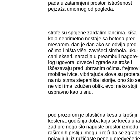
pada u zatamnjeni prostor. istrošenost
pejzaža umornog od pogleda.
strofe su spojene zarđalim lancima. kiša
koja neprimetno nestaje sa betona pred
mesarom. dan je dan ako se odvija pred
očima i ništa više. završeci simbola. uku-
cani ekseri. naracija u preambuli nagore-
log ugovora. drveće i zgrade se troše i
iščezavaju pred ubrzanim očima. frejmovi
mobilne ivice. vibrirajuća slova su protera
na niz strma stepeništa istorije. ono što s
ne vidi ima izdužen oblik. evo: neko stoji
uspravno kao u snu.
pod prozorom je plastična kesa u krošnji
kestena. godišnja doba koja se kreću una
zad pre nego što napuste prostor između
raširenih prstiju. mogu li reći da se zgrad
pojavljuju iz ružičaste pene u predvečerje