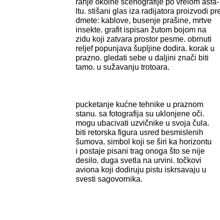
ranje okolne scenografije po vrelom asfa-
ltu. stišani glas iza radijatora proizvodi pr
dmete: kablove, busenje prašine, mrtve
insekte. grafit ispisan žutom bojom na
zidu koji zatvara prostor pesme. obrnuti
reljef popunjava šupljine dodira. korak u
prazno. gledati sebe u daljini znači biti
tamo. u sužavanju trotoara.
pucketanje kućne tehnike u praznom
stanu. sa fotografija su uklonjene oči.
mogu ubacivati uzvičnike u svoja čula.
biti retorska figura usred besmislenih
šumova. simbol koji se širi ka horizontu
i postaje pisani trag onoga što se nije
desilo. duga svetla na urvini. točkovi
aviona koji dodiruju pistu iskrsavaju u
svesti sagovornika.