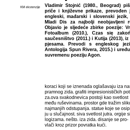
Vladimir Stojnić (1980., Beograd) piš
KM ekstenzije
priče i književne prikaze, prevođen j
engleski, mađarski i slovenski jezik,
Mladi Dis za najbolji neobjavljeni 
Objavio je sljedeće zbirke poezije: V
Fotoalbum (2010.), Czas się zakoń
saučesništvo (2011.) i Kutija (2013), 
pjesama. Prevodi s engleskog jezi
Antologija Spun Rivera, 2015.) i uređu
suvremenu poeziju Agon.
koraci koji se iznenada oglašavaju iza na
pramnog zida. grafiti impresionističkih pot
za.ova svakodnevica postoji kao svetlost
među ruševinama. prostor gde tražim slik
najmanjih odstupanja. statue koje se osip
ju u slučajnost. siva svetlost jutra. orgije s
logizama. nešto. iza zida. disanje se pro-
vlači kroz prizor povratka kući.