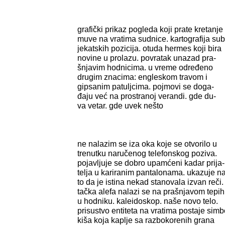
grafički prikaz pogleda koji prate kretanje
muve na vratima sudnice. kartografija sub
jekatskih pozicija. otuda hermes koji bira
novine u prolazu. povratak unazad pra-
šnjavim hodnicima. u vreme određeno
drugim znacima: engleskom travom i
gipsanim patuljcima. pojmovi se doga-
đaju već na prostranoj verandi. gde du-
va vetar. gde uvek nešto
ne nalazim se iza oka koje se otvorilo u
trenutku naručenog telefonskog poziva.
pojavljuje se dobro upamćeni kadar prija-
telja u kariranim pantalonama. ukazuje n
to da je istina nekad stanovala izvan reči.
tačka alefa nalazi se na prašnjavom tepi
u hodniku. kaleidoskop. naše novo telo.
prisustvo entiteta na vratima postaje simb
kiša koja kaplje sa razbokorenih grana