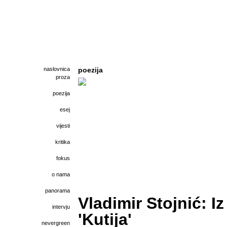
naslovnica
poezija
proza
poezija
esej
vijesti
kritika
fokus
o nama
panorama
Vladimir Stojnić: Iz
intervju
'Kutija'
nevergreen