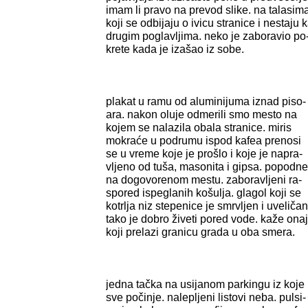
imam li pravo na prevod slike. na talasim
koji se odbijaju o ivicu stranice i nestaju 
drugim poglavljima. neko je zaboravio po
krete kada je izašao iz sobe.
plakat u ramu od aluminijuma iznad piso-
ara. nakon oluje odmerili smo mesto na
kojem se nalazila obala stranice. miris
mokraće u podrumu ispod kafea prenosi
se u vreme koje je prošlo i koje je napra-
vljeno od tuša, masonita i gipsa. popodne
na dogovorenom mestu. zaboravljeni ra-
spored ispeglanih košulja. glagol koji se
kotrlja niz stepenice je smrvljen i uveličan
tako je dobro živeti pored vode. kaže onaj
koji prelazi granicu grada u oba smera.
jedna tačka na usijanom parkingu iz koje
sve počinje. nalepljeni listovi neba. pulsi-