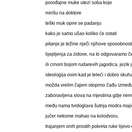
porođajne muke utezi soba koje
mirišu na doktore
teški muk opire se padanju
kako je samo ušao koliko će ostati
pitanje je težine riječi njihove sposobnost
lijepljenja za zidove. na to odgovaramo 
ili crnom bojom rudarevih jagodica. jezik 
ideologija osim kad je teleći i dobro skuh
možda vrelim čajem otopimo čađu izmeđ
zaboravljena slova na mjestima gdje nema
među nama tvrdoglava šutnja modra maj
jučer nekome mahao na kolodvoru.
trajanjem onih prostih pokreta ruke lijevo