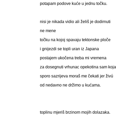
potapam podove kuće u jednu točku.
nisi je nikada vidio ali želiš je dodirnuti
ne mene
točku na kojoj spavaju tektonske ploče
i gnijezdi se topli uran iz Japana
postajem ukočena treba mi vremena
za dosegnuti vrhunac opekotina sam koja
sporo sazrijeva moraš me čekati jer živú
od nedavno ne držimo u kućama.
toplinu mjeriš brzinom mojih dolazaka.