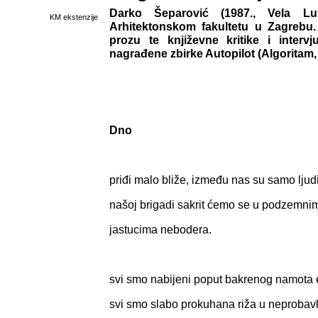
Darko Šeparović (1987., Vela Lu
KM ekstenzije
Arhitektonskom fakultetu u Zagrebu. 
prozu te književne kritike i interv
nagrađene zbirke Autopilot (Algoritam,
Dno
priđi malo bliže, između nas su samo ljudi
našoj brigadi sakrit ćemo se u podzemni
jastucima nebodera.
svi smo nabijeni poput bakrenog namota 
svi smo slabo prokuhana riža u neprobav