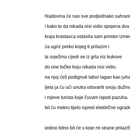
hladovina će nas sve podjednako sahrani
i kako to da nikada nisi vidio spojena dva
kraja krastavca ostavila sam prostor izm
za ugriz preko kojeg ti prilazim i
ta svježina cijedi se iz grla niz kukove
do one točke koju nikada nisi vidio.
na njoj ćeš podignuti tabor lagan kao juh
ljeta ja ću ući unutra istovariti svoju dužin
i rojeve turista koje čuvam ispod pazuha.
bit ću mokro tijelo ispred električne ograd
jedino bitno bit će s koje mi strane prilazi