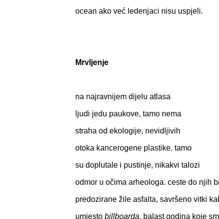
ocean ako već ledenjaci nisu uspjeli.
Mrvljenje
na najravnijem dijelu atlasa
ljudi jedu paukove, tamo nema
straha od ekologije, nevidljivih
otoka kancerogene plastike. tamo
su doplutale i pustinje, nikakvi talozi
odmor u očima arheologa. ceste do njih b
predozirane žile asfalta, savršeno vitki ka
umjesto
billboarda.
balast godina koje sm