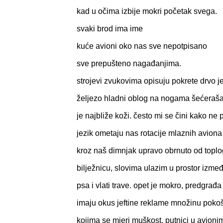
kad u očima izbije mokri početak svega.
svaki brod ima ime
kuće avioni oko nas sve nepotpisano
sve prepušteno nagađanjima.
strojevi zvukovima opisuju pokrete drvo j
željezo hladni oblog na nogama šećeraša,
je najbliže koži. često mi se čini kako ne 
jezik ometaju nas rotacije mlaznih aviona t
kroz naš dimnjak upravo obrnuto od toplo
bilježnicu, slovima ulazim u prostor izmeđ
psa i vlati trave. opet je mokro, predgrađ
imaju okus jeftine reklame množinu poko
kojima se mjeri muškost. putnici u avioni