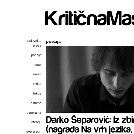
naslovnica
poezija
proza
poezija
esej
vijesti
kritika
fokus
o nama
panorama
intervju
nevergreen