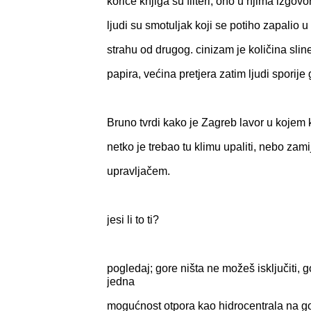
korice knjiga su filteri, ono u njima izgov
ljudi su smotuljak koji se potiho zapalio u
strahu od drugog. cinizam je količina slin
papira, većina pretjera zatim ljudi sporije 
Bruno tvrdi kako je Zagreb lavor u kojem 
netko je trebao tu klimu upaliti, nebo zami
upravljačem.
jesi li to ti?
pogledaj; gore ništa ne možeš isključiti, 
jedna
mogućnost otpora kao hidrocentrala na gol