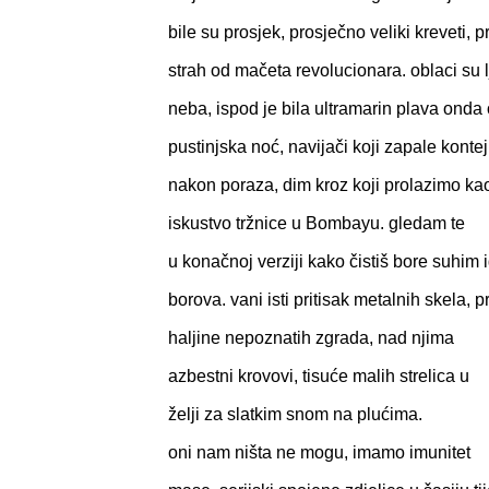
bile su prosjek, prosječno veliki kreveti, 
strah od mačeta revolucionara. oblaci su lj
neba, ispod je bila ultramarin plava onda
pustinjska noć, navijači koji zapale konte
nakon poraza, dim kroz koji prolazimo ka
iskustvo tržnice u Bombayu. gledam te
u konačnoj verziji kako čistiš bore suhim 
borova. vani isti pritisak metalnih skela, p
haljine nepoznatih zgrada, nad njima
azbestni krovovi, tisuće malih strelica u
želji za slatkim snom na plućima.
oni nam ništa ne mogu, imamo imunitet