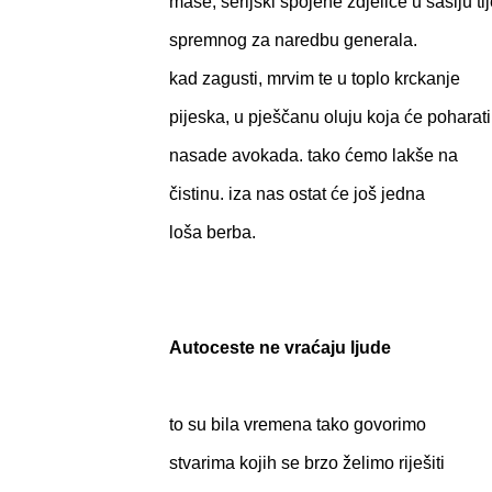
mase, serijski spojene zdjelice u šasiju tij
spremnog za naredbu generala.
kad zagusti, mrvim te u toplo krckanje
pijeska, u pješčanu oluju koja će poharati
nasade avokada. tako ćemo lakše na
čistinu. iza nas ostat će još jedna
loša berba.
Autoceste ne vraćaju ljude
to su bila vremena tako govorimo
stvarima kojih se brzo želimo riješiti