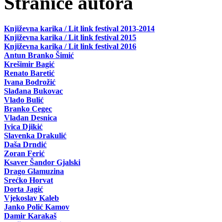
Stranice autora
Književna karika / Lit link festival 2013-2014
Književna karika / Lit link festival 2015
Književna karika / Lit link festival 2016
Antun Branko Šimić
Krešimir Bagić
Renato Baretić
Ivana Bodrožić
Slađana Bukovac
Vlado Bulić
Branko Cegec
Vladan Desnica
Ivica Djikić
Slavenka Drakulić
Daša Drndić
Zoran Ferić
Ksaver Šandor Gjalski
Drago Glamuzina
Srećko Horvat
Dorta Jagić
Vjekoslav Kaleb
Janko Polić Kamov
Damir Karakaš