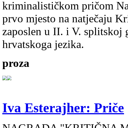
kriminalističkom pričom Na
prvo mjesto na natječaju Kri
zaposlen u II. i V. splitsko
hrvatskoga jezika.
proza
Iva Esterajher: Priče
NAGRADA "KRITIČNA MA