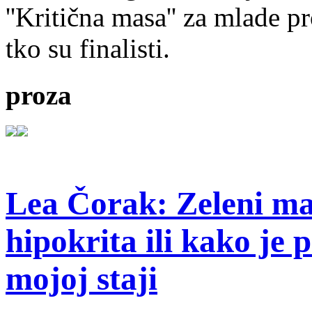
''Kritična masa'' za mlade pr
tko su finalisti.
proza
Lea Čorak: Zeleni man
hipokrita ili kako je 
mojoj staji