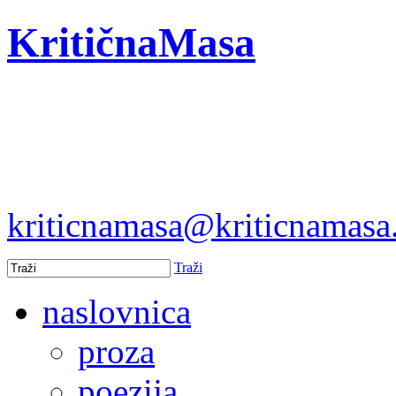
KritičnaMasa
kriticnamasa@kriticnamas
Traži
naslovnica
proza
poezija