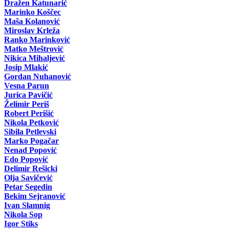
Dražen Katunarić
Marinko Koščec
Maša Kolanović
Miroslav Krleža
Ranko Marinković
Matko Meštrović
Nikica Mihaljević
Josip Mlakić
Gordan Nuhanović
Vesna Parun
Jurica Pavičić
Želimir Periš
Robert Perišić
Nikola Petković
Sibila Petlevski
Marko Pogačar
Nenad Popović
Edo Popović
Delimir Rešicki
Olja Savičević
Petar Segedin
Bekim Sejranović
Ivan Slamnig
Nikola Sop
Igor Stiks