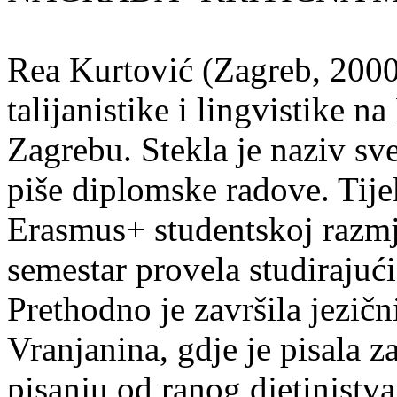
Rea Kurtović (Zagreb, 2000
talijanistike i lingvistike n
Zagrebu. Stekla je naziv sv
piše diplomske radove. Tije
Erasmus+ studentskoj razmj
semestar provela studirajuć
Prethodno je završila jezič
Vranjanina, gdje je pisala z
pisanju od ranog djetinjstva