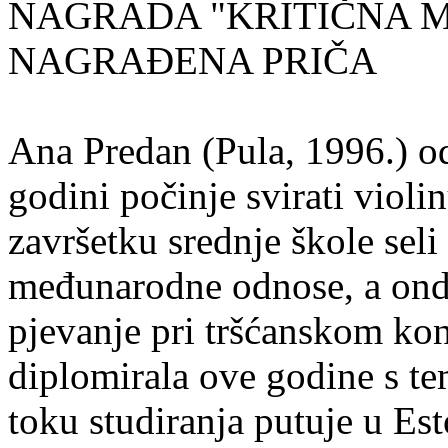
NAGRADA "KRITIČNA MASA
NAGRAĐENA PRIČA
Ana Predan (Pula, 1996.) od
godini počinje svirati violin
završetku srednje škole seli
međunarodne odnose, a onda
pjevanje pri tršćanskom kon
diplomirala ove godine s te
toku studiranja putuje u Es