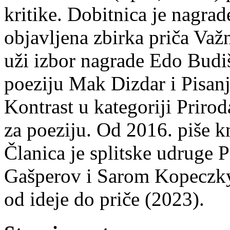
kritike. Dobitnica je nagra
objavljena zbirka priča Važn
uži izbor nagrade Edo Budiš
poeziju Mak Dizdar i Pisan
Kontrast u kategoriji Priro
za poeziju. Od 2016. piše k
Članica je splitske udruge 
Gašperov i Sarom Kopeczky 
od ideje do priče (2023).