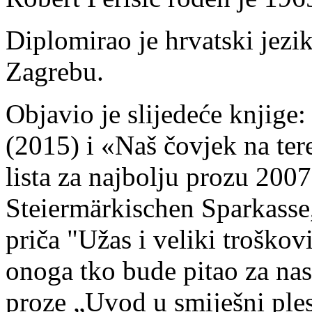
Diplomirao je hrvatski jezik
Zagrebu.
Objavio je slijedeće knjige
(2015) i «Naš čovjek na te
lista za najbolju prozu 2007
Steiermärkischen Sparkasse
priča "Užas i veliki troškov
onoga tko bude pitao za nas
proze „Uvod u smiješni ples