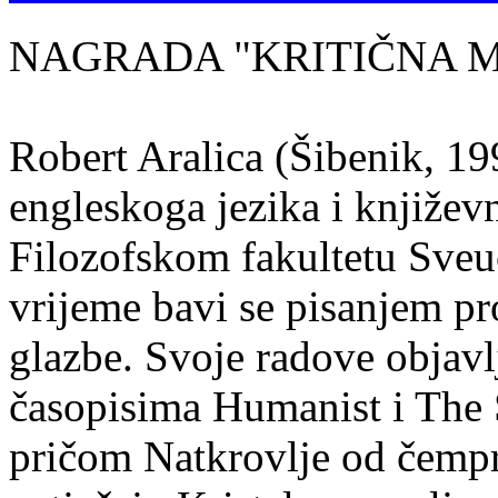
NAGRADA "KRITIČNA MASA
Robert Aralica (Šibenik, 199
engleskoga jezika i književ
Filozofskom fakultetu Sveuč
vrijeme bavi se pisanjem pr
glazbe. Svoje radove objavl
časopisima Humanist i The 
pričom Natkrovlje od čempr