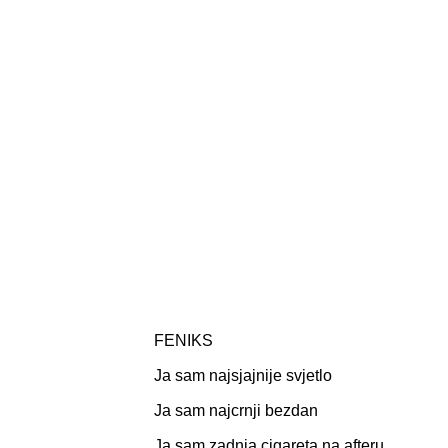
FENIKS
Ja sam najsjajnije svjetlo
Ja sam najcrnji bezdan
Ja sam zadnja cigareta na afteru