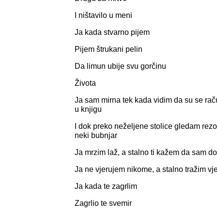
I ništavilo u meni
Ja kada stvarno pijem
Pijem štrukani pelin
Da limun ubije svu gorčinu
Života
Ja sam mirna tek kada vidim da su se raču
u knjigu
I dok preko neželjene stolice gledam rez
neki bubnjar
Ja mrzim laž, a stalno ti kažem da sam d
Ja ne vjerujem nikome, a stalno tražim vj
Ja kada te zagrlim
Zagrlio te svemir