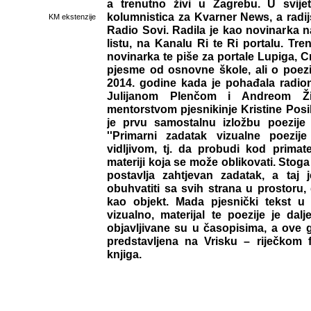
a trenutno živi u Zagrebu. U svije
kolumnistica za Kvarner News, a radi
KM ekstenzije
Radio Sovi. Radila je kao novinarka 
listu, na Kanalu Ri te Ri portalu. Tr
novinarka te piše za portale Lupiga, Cr
pjesme od osnovne škole, ali o poezij
2014. godine kada je pohađala radio
Julijanom Plenčom i Andreom Ž
mentorstvom pjesnikinje Kristine Posi
je prvu samostalnu izložbu poezije 
''Primarni zadatak vizualne poezij
vidljivom, tj. da probudi kod primate
materiji koja se može oblikovati. Stog
postavlja zahtjevan zadatak, a taj
obuhvatiti sa svih strana u prostoru,
kao objekt. Mada pjesnički tekst 
vizualno, materijal te poezije je dalj
objavljivane su u časopisima, a ove g
predstavljena na Vrisku – riječkom f
knjiga.