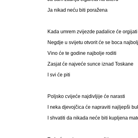
Ja nikad neću biti poražena
Kada umrem zvijezde padalice će orgijati
Negdje u svijetu otvorit će se boca najbol
Vino će te godine najbolje roditi
Zasjat će najveće sunce iznad Toskane
I svi će piti
Poljsko cvijeće najdivljije će narasti
I neka djevojčica će napraviti najljepši bu
I shvatiti da nikada neće biti kupljena mat