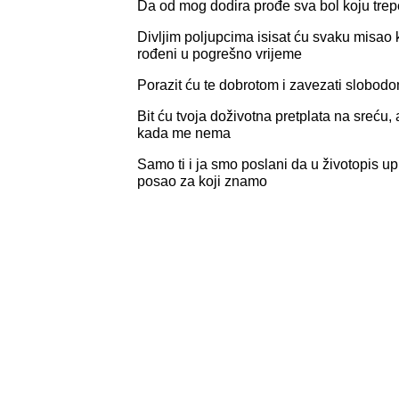
Da od mog dodira prođe sva bol koju trepe
Divljim poljupcima isisat ću svaku misao 
rođeni u pogrešno vrijeme
Porazit ću te dobrotom i zavezati slobod
Bit ću tvoja doživotna pretplata na sreću,
kada me nema
Samo ti i ja smo poslani da u životopis up
posao za koji znamo