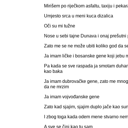
Mirišem po riječkom asfaltu, taxiju i pek
Umjesto srca u meni kuca dizalica
Oči su mi tužne
Nose u sebi tajne Dunava i onaj prešutni
Zato me se ne može ubiti koliko god da 
Ja imam ličke i bosanske gene koji jebu m
Pa kada se sve raspada ja smotam duhan
kao baka
Ja imam dubrovačke gene, zato me mnog
da ne mrzim
Ja imam vojvođanske gene
Zato kad sjajim, sjajim duplo jače kao sunc
I zbog toga kada odem mene stvarno nem
A sve se čini kao tu sam