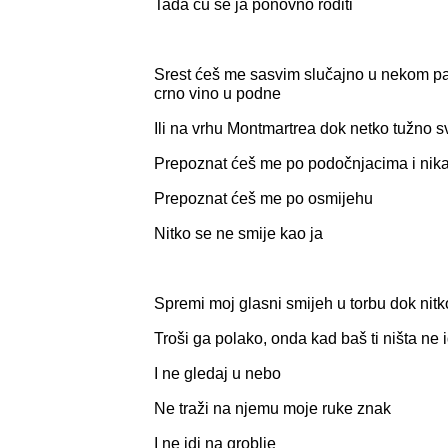
Tada ću se ja ponovno roditi
Srest ćeš me sasvim slučajno u nekom p
crno vino u podne
Ili na vrhu Montmartrea dok netko tužno sv
Prepoznat ćeš me po podočnjacima i nika
Prepoznat ćeš me po osmijehu
Nitko se ne smije kao ja
Spremi moj glasni smijeh u torbu dok nit
Troši ga polako, onda kad baš ti ništa ne 
I ne gledaj u nebo
Ne traži na njemu moje ruke znak
I ne idi na groblje