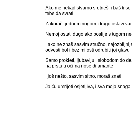
Ako me nekad stvarno sretneš, i baš ti se
tebe da svrati
Zakorači jednom nogom, drugu ostavi va
Nemoj ostati dugo ako poslije s tugom ne
I ako ne znaš sasvim stručno, najozbiljni
odvesti bol i bez milosti odrubiti joj glavu
Samo prokleti, ljubavlju i slobodom do de
na prstu u očima nose dijamante
I još nešto, sasvim sitno, moraš znati
Ja ću umrijeti osjetljiva, i sva moja snaga