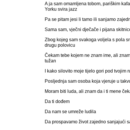
A ja sam omamljena tobom, pariškim kaf
Yorku svira jazz
Pa se pitam jesi li tamo ili sanjamo zajed
Sama sam, vječni dječače i pijana skitnic
Zbog kojeg sam svakoga voljela s pola src
drugu polovicu
Čekam tebe kojem ne znam ime, ali znam 
tužan
I kako silovito moje tijelo gori pod tvojim
Posljednja sam osoba koja vjeruje u takv
Moram biti luda, ali znam da i ti mene če
Da ti dođem
Da nam se umreže ludila
Da prospavamo život zajedno sanjajući s