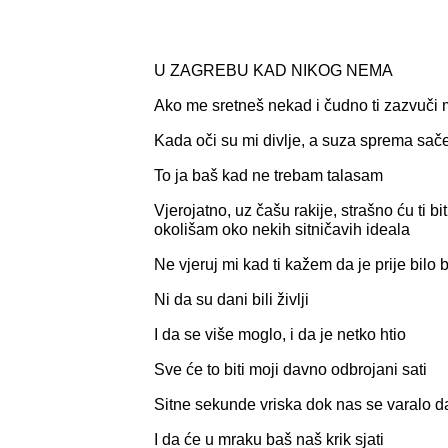
U ZAGREBU KAD NIKOG NEMA
Ako me sretneš nekad i čudno ti zazvuči 
Kada oči su mi divlje, a suza sprema sa
To ja baš kad ne trebam talasam
Vjerojatno, uz čašu rakije, strašno ću ti bi
okolišam oko nekih sitničavih ideala
Ne vjeruj mi kad ti kažem da je prije bilo 
Ni da su dani bili življi
I da se više moglo, i da je netko htio
Sve će to biti moji davno odbrojani sati
Sitne sekunde vriska dok nas se varalo 
I da će u mraku baš naš krik sjati