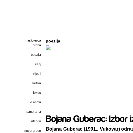
naslovnica
poezija
proza
poezija
esej
vijesti
kritika
fokus
o nama
panorama
intervju
Bojana Guberac (1991., Vukovar) odras
nevergreen