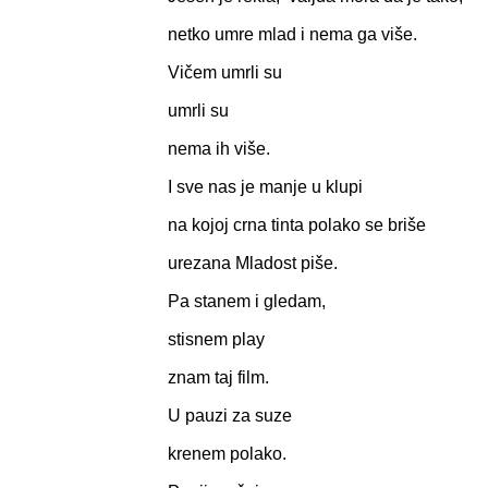
netko umre mlad i nema ga više.
Vičem umrli su
umrli su
nema ih više.
I sve nas je manje u klupi
na kojoj crna tinta polako se briše
urezana Mladost piše.
Pa stanem i gledam,
stisnem play
znam taj film.
U pauzi za suze
krenem polako.