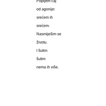
Popijem čaj
od agonije:
srećem ih
srećem.
Nasmiješim se
životu.
I šutim
šutim
nema ih više.