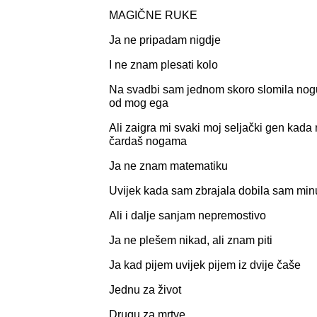
MAGIČNE RUKE
Ja ne pripadam nigdje
I ne znam plesati kolo
Na svadbi sam jednom skoro slomila nogu
od mog ega
Ali zaigra mi svaki moj seljački gen kada
čardaš nogama
Ja ne znam matematiku
Uvijek kada sam zbrajala dobila sam min
Ali i dalje sanjam nepremostivo
Ja ne plešem nikad, ali znam piti
Ja kad pijem uvijek pijem iz dvije čaše
Jednu za život
Drugu za mrtve