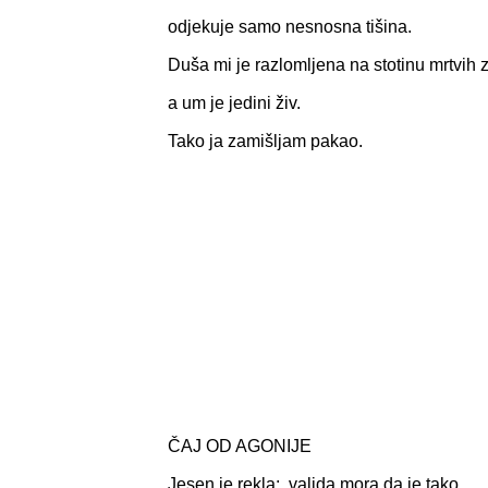
odjekuje samo nesnosna tišina.
Duša mi je razlomljena na stotinu mrtvih 
a um je jedini živ.
Tako ja zamišljam pakao.
ČAJ OD AGONIJE
Jesen je rekla; valjda mora da je tako,