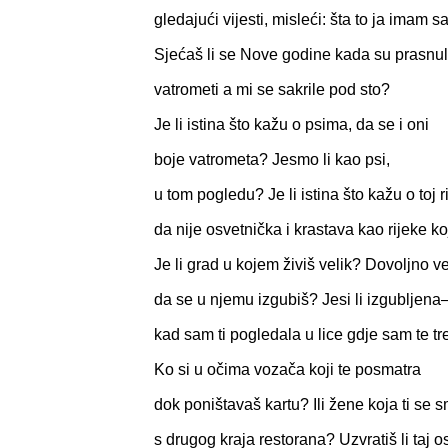
gledajući vijesti, misleći: šta to ja imam
Sjećaš li se Nove godine kada su prasnu
vatrometi a mi se sakrile pod sto?
Je li istina što kažu o psima, da se i oni
boje vatrometa? Jesmo li kao psi,
u tom pogledu? Je li istina što kažu o toj ri
da nije osvetnička i krastava kao rijeke 
Je li grad u kojem živiš velik? Dovoljno ve
da se u njemu izgubiš? Jesi li izgubljena
kad sam ti pogledala u lice gdje sam te tre
Ko si u očima vozača koji te posmatra
dok poništavaš kartu? Ili žene koja ti se s
s drugog kraja restorana? Uzvratiš li taj 