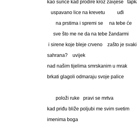
kao sunce kad prodire kroz zavjese tapk
uspavano lice na krevetu uđi
na prstima i spremi se na tebe će
sve što me ne da na tebe žandarmi
i sirene koje bleje crveno zašto je svaki
sahrana? uvijek
nad našim tijelima smrskanim u mrak
brkati glagoli odmaraju svoje palice
položi ruke pravi se mrtva
kad priđu bliže poljubi me svim svetim
imenima boga