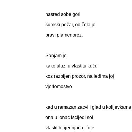
nasred sobe gori
šumski požar, od čela joj
pravi plamenorez.
Sanjam je
kako ulazi u vlastitu kuću
koz razbijen prozor, na leđima joj
vjerlomostvo
kad u ramazan zacvili glad u kolijevkama
ona u lonac iscijedi sol
vlastitih bjeonjača, čuje