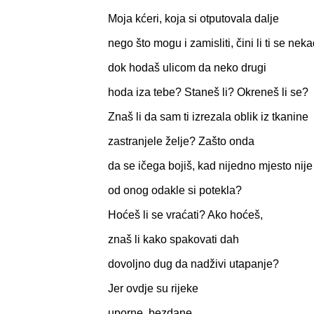
Moja kćeri, koja si otputovala dalje
nego što mogu i zamisliti, čini li ti se nek
dok hodaš ulicom da neko drugi
hoda iza tebe? Staneš li? Okreneš li se?
Znaš li da sam ti izrezala oblik iz tkanine
zastranjele želje? Zašto onda
da se ičega bojiš, kad nijedno mjesto nije
od onog odakle si potekla?
Hoćeš li se vraćati? Ako hoćeš,
znaš li kako spakovati dah
dovoljno dug da nadživi utapanje?
Jer ovdje su rijeke
uporne, bezdane,