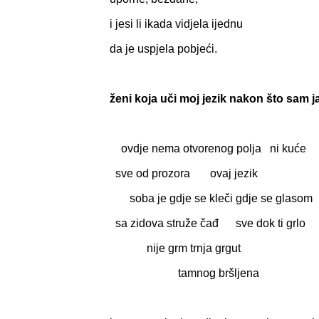
i jesi li ikada vidjela ijednu
da je uspjela pobjeći.
ženi koja uči moj jezik nakon što sam j
ovdje nema otvorenog polja ni kuće
sve od prozora ovaj jezik
soba je gdje se kleči gdje se glasom
sa zidova struže čađ sve dok ti grlo
nije grm trnja grgut
tamnog bršljena