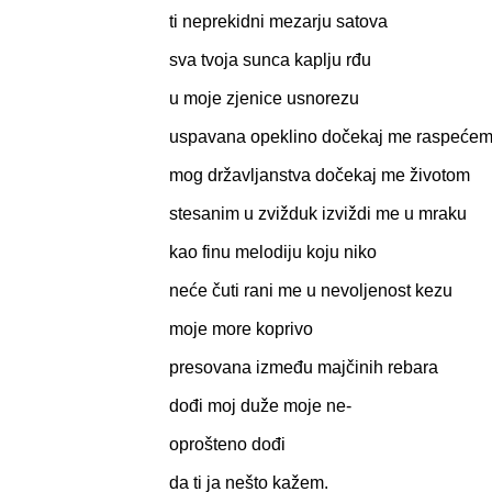
ti neprekidni mezarju satova
sva tvoja sunca kaplju rđu
u moje zjenice usnorezu
uspavana opeklino dočekaj me raspeće
mog državljanstva dočekaj me životom
stesanim u zvižduk izviždi me u mraku
kao finu melodiju koju niko
neće čuti rani me u nevoljenost kezu
moje more koprivo
presovana između majčinih rebara
dođi moj duže moje ne-
oprošteno dođi
da ti ja nešto kažem.