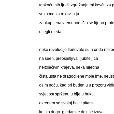
tankoćutnih ljudi. zgražanja mi kevću za
vuku me za rukav, a ja
zaokupljena vremenom što se lijeno prot
u tegli meda.
neke revolucije flertovale su a onda me os
na seen. preosjetljiva, ljubiteljica
neizlječivih krajeva, neka nijedna
čista usta ne dragocijene moje ime. neust
osim noću. kad pri buđenju u prozoru vid
svjetlost sprženu u bijelu buku,
okrenem se svojoj boli i pitam
koliko dugo. gledam je dok se izuva.