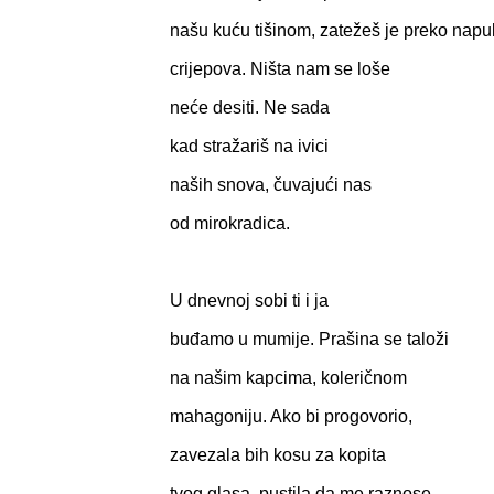
našu kuću tišinom, zatežeš je preko napu
crijepova. Ništa nam se loše
neće desiti. Ne sada
kad stražariš na ivici
naših snova, čuvajući nas
od mirokradica.
U dnevnoj sobi ti i ja
buđamo u mumije. Prašina se taloži
na našim kapcima, koleričnom
mahagoniju. Ako bi progovorio,
zavezala bih kosu za kopita
tvog glasa, pustila da me raznose