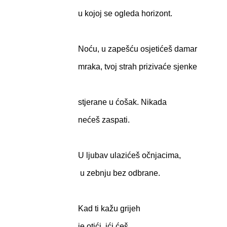
u kojoj se ogleda horizont.
Noću, u zapešću osjetićeš damar
mraka, tvoj strah prizivaće sjenke
stjerane u ćošak. Nikada
nećeš zaspati.
U ljubav ulazićeš očnjacima,
u zebnju bez odbrane.
Kad ti kažu grijeh
je otići, ići ćeš,