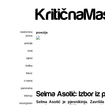
naslovnica
poezija
proza
poezija
esej
vijesti
kritika
fokus
o nama
panorama
intervju
Selma Asotić je pjesnikinja. Završila
nevergreen