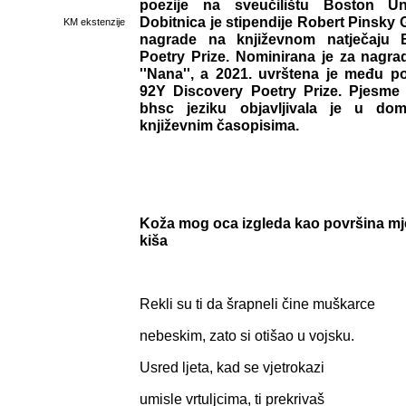
poezije na sveučilištu Boston Uni
Dobitnica je stipendije Robert Pinsky 
KM ekstenzije
nagrade na književnom natječaju B
Poetry Prize. Nominirana je za nagr
''Nana'', a 2021. uvrštena je među po
92Y Discovery Poetry Prize. Pjesme
bhsc jeziku objavljivala je u d
književnim časopisima.
Koža mog oca izgleda kao površina mj
kiša
Rekli su ti da šrapneli čine muškarce
nebeskim, zato si otišao u vojsku.
Usred ljeta, kad se vjetrokazi
umisle vrtuljcima, ti prekrivaš