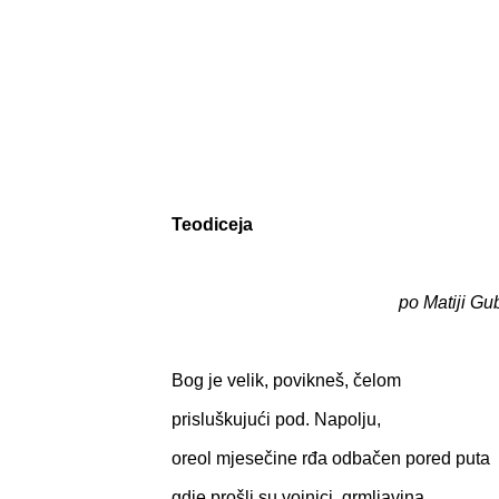
Teodiceja
po Matiji Gu
Bog je velik, povikneš, čelom
prisluškujući pod. Napolju,
oreol mjesečine rđa odbačen pored puta
gdje prošli su vojnici, grmljavina