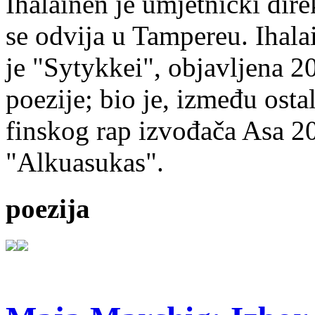
Ihalainen je umjetnički dire
se odvija u Tampereu. Ihala
je "Sytykkei", objavljena 2
poezije; bio je, između ost
finskog rap izvođača Asa 20
"Alkuasukas".
poezija