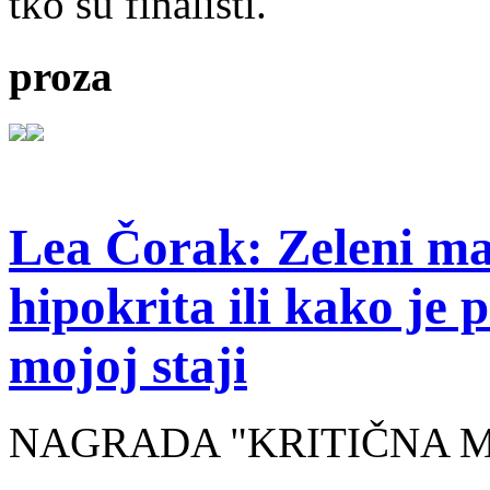
tko su finalisti.
proza
Lea Čorak: Zeleni man
hipokrita ili kako je 
mojoj staji
NAGRADA "KRITIČNA MASA