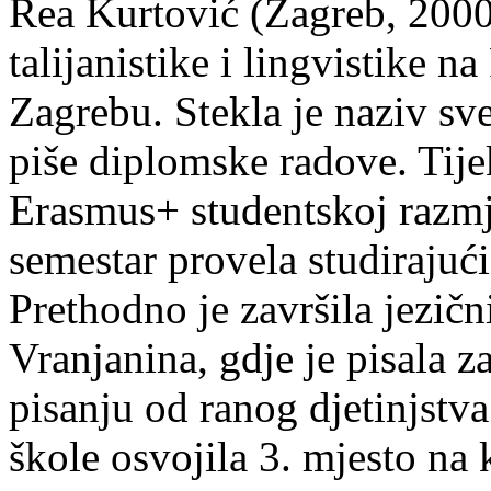
Rea Kurtović (Zagreb, 2000
talijanistike i lingvistike n
Zagrebu. Stekla je naziv sv
piše diplomske radove. Tije
Erasmus+ studentskoj razmj
semestar provela studirajuć
Prethodno je završila jezič
Vranjanina, gdje je pisala z
pisanju od ranog djetinjstva
škole osvojila 3. mjesto na