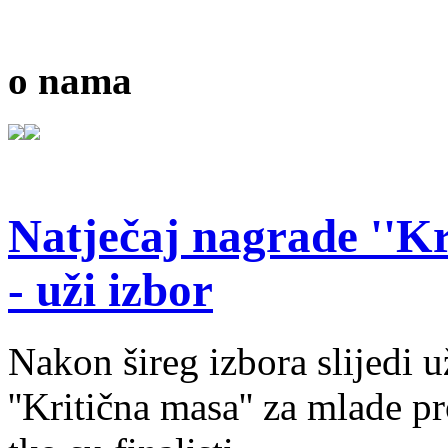
o nama
Natječaj nagrade ''Kr
- uži izbor
Nakon šireg izbora slijedi 
''Kritična masa'' za mlade pr