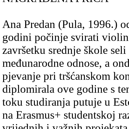
Ana Predan (Pula, 1996.) od
godini počinje svirati violin
završetku srednje škole seli
međunarodne odnose, a onda
pjevanje pri tršćanskom kon
diplomirala ove godine s te
toku studiranja putuje u Es
na Erasmus+ studentskoj ra
vrijednih i važnih projekata,