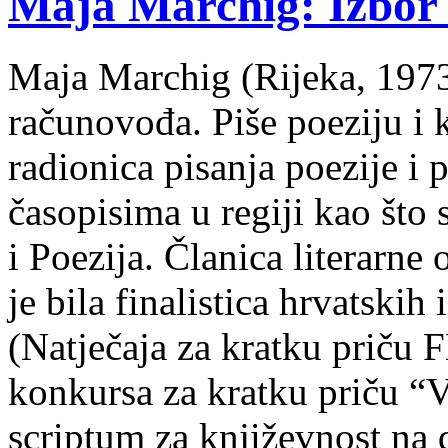
Maja Marchig: Izbor 
Maja Marchig (Rijeka, 1973.
računovođa. Piše poeziju i k
radionica pisanja poezije i 
časopisima u regiji kao što
i Poezija. Članica literarn
je bila finalistica hrvatskih
(Natječaja za kratku prič
konkursa za kratku priču “
scriptum za književnost na