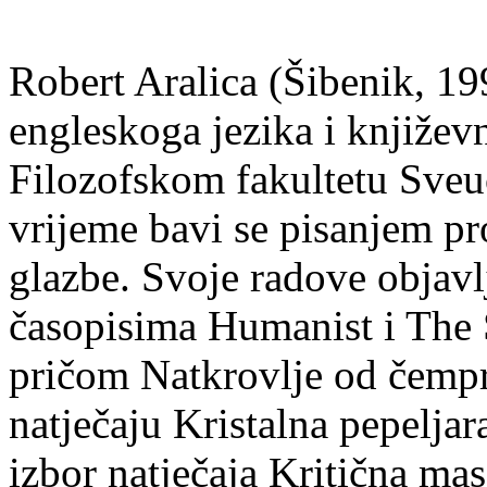
Robert Aralica (Šibenik, 199
engleskoga jezika i književ
Filozofskom fakultetu Sveuč
vrijeme bavi se pisanjem pr
glazbe. Svoje radove objavl
časopisima Humanist i The 
pričom Natkrovlje od čempr
natječaju Kristalna pepeljar
izbor natječaja Kritična mas