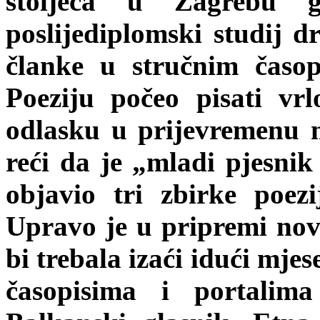
stoljeća u Zagrebu g
poslijediplomski studij d
članke u stručnim časop
Poeziju počeo pisati vrl
odlasku u prijevremenu m
reći da je „mladi pjesni
objavio tri zbirke poez
Upravo je u pripremi no
bi trebala izaći idući mje
časopisima i portalim