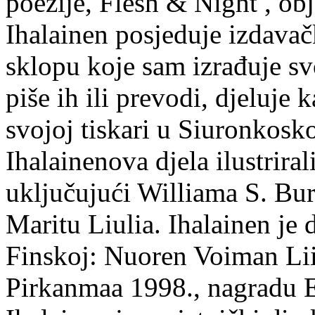
poezije, Flesh & Night , obj
Ihalainen posjeduje izdavač
sklopu koje sam izrađuje sv
piše ih ili prevodi, djeluje 
svojoj tiskari u Siuronkosk
Ihalainenova djela ilustriral
uključujući Williama S. Bur
Maritu Liulia. Ihalainen je
Finskoj: Nuoren Voiman Lii
Pirkanmaa 1998., nagradu 