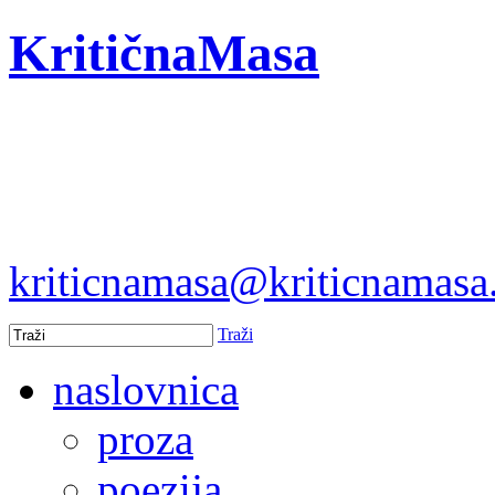
KritičnaMasa
kriticnamasa@kriticnamas
Traži
naslovnica
proza
poezija