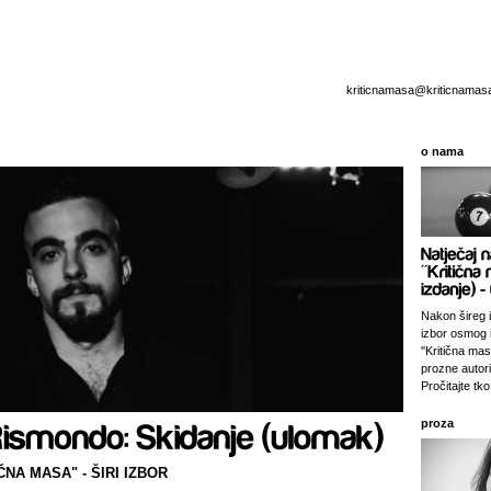
kriticnamasa@kriticnamas
o nama
Nakon šireg i
izbor osmog 
''Kritična ma
prozne autori
Pročitajte tko 
proza
NA MASA" - ŠIRI IZBOR