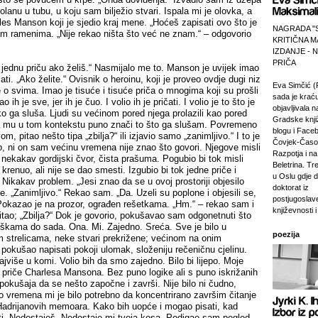
olanu u tubu, u koju sam bilježio stvari. Ispala mi je olovka, a
les Manson koji je sjedio kraj mene. „Hoćeš zapisati ovo što je
NAGRADA "
m ramenima. „Nije rekao ništa što već ne znam.“ – odgovorio
KRITIČNA M
IZDANJE -
PRIČA
ti jednu priču ako želiš.“ Nasmijalo me to. Manson je uvijek imao
ati. „Ako želite.“ Ovisnik o heroinu, koji je proveo ovdje dugi niz
Eva Simčić (
 o svima. Imao je tisuće i tisuće priča o mnogima koji su prošli
sada je krać
h je sve, jer ih je čuo. I volio ih je pričati. I volio je to što je
objavljivala 
o ga sluša. Ljudi su većinom pored njega prolazili kao pored
Gradske knji
 mu u tom kontekstu puno znači to što ga slušam. Povremeno
blogu i Faceb
, pitao nešto tipa „zbilja?“ ili izjavio samo „zanimljivo.“ I to je
Čovjek-Časop
o, ni on sam većinu vremena nije znao što govori. Njegove misli
Razpotja i na 
nekakav gordijski čvor, čista prašuma. Pogubio bi tok misli
Beletrina. Tre
krenuo, ali nije se dao smesti. Izgubio bi tok jedne priče i
u Oslu gdje 
ikakav problem. „Jesi znao da se u ovoj prostoriji objesilo
doktorat iz
me. „Zanimljivo.“ Rekao sam. „Da. Uzeli su poplone i objesili se,
postjugosla
 Pokazao je na prozor, ograđen rešetkama. „Hm.“ – rekao sam i
književnosti i
tao; „Zbilja?“ Dok je govorio, pokušavao sam odgonetnuti što
eškama do sada. Ona. Mi. Zajedno. Sreća. Sve je bilo u
poezija
 strelicama, neke stvari prekrižene; većinom na onim
pokušao napisati pokoji ulomak, složeniju rečeničnu cjelinu.
ajviše u komi. Volio bih da smo zajedno. Bilo bi lijepo. Moje
o priče Charlesa Mansona. Bez puno logike ali s puno iskrižanih
 pokušaja da se nešto započne i završi. Nije bilo ni čudno,
o vremena mi je bilo potrebno da koncentrirano završim čitanje
adrijanovih memoara. Kako bih uopće i mogao pisati, kad
ati. Nedostaješ. Nedostaje mi tvoja kosa. Podigao sam pogled.