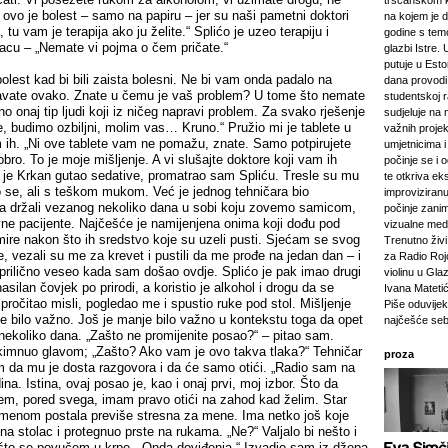
tršćanskom k
ovo je bolest – samo na papiru – jer su naši pametni doktori
na kojem je d
, tu vam je terapija ako ju želite.“ Splićo je uzeo terapiju i
godine s tem
acu – „Nemate vi pojma o čem pričate.“
glazbi Istre. 
putuje u Esto
e bolest kad bi bili zaista bolesni. Ne bi vam onda padalo na
dana provod
avate ovako. Znate u čemu je vaš problem? U tome što nemate
studentskoj 
no onaj tip ljudi koji iz ničeg napravi problem. Za svako rješenje
sudjeluje na 
, budimo ozbiljni, molim vas… Kruno.“ Pružio mi je tablete u
važnih projeka
 ih. „Ni ove tablete vam ne pomažu, znate. Samo potpirujete
umjetnicima i 
obro. To je moje mišljenje. A vi slušajte doktore koji vam ih
počinje se i 
k je Krkan gutao sedative, promatrao sam Spliću. Tresle su mu
te otkriva ek
o se, ali s teškom mukom. Već je jednog tehničara bio
improviziranu
ga držali vezanog nekoliko dana u sobi koju zovemo samicom,
počinje zanim
ne pacijente. Najčešće je namijenjena onima koji dođu pod
vizualne medij
mire nakon što ih sredstvo koje su uzeli pusti. Sjećam se svog
Trenutno živi 
, vezali su me za krevet i pustili da me prođe na jedan dan – i
za Radio Rojc
 prilično veseo kada sam došao ovdje. Splićo je pak imao drugi
violinu u Gla
asilan čovjek po prirodi, a koristio je alkohol i drogu da se
Ivana Mateti
 pročitao misli, pogledao me i spustio ruke pod stol. Mišljenje
Piše oduvijek
je bilo važno. Još je manje bilo važno u kontekstu toga da opet
najčešće seb
nekoliko dana. „Zašto ne promijenite posao?“ – pitao sam.
 kimnuo glavom; „Zašto? Ako vam je ovo takva tlaka?“ Tehničar
proza
am da mu je dosta razgovora i da će samo otići. „Radio sam na
na. Istina, ovaj posao je, kao i onaj prvi, moj izbor. Što da
, pored svega, imam pravo otići na zahod kad želim. Star
emenom postala previše stresna za mene. Ima netko još koje
na stolac i protegnuo prste na rukama. „Ne?“ Valjalo bi nešto i
o što se povučem u krpe. „Onda doviđenja.“ Izvadio sam iz džepa