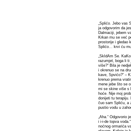
„Splićo. Jebo vas S
ja odgovorim da jes
Dalmaciji, jebem va
Krkan mu se već pop
prostorije i gledao
Splićo… krvi ću mu
„SkIdAm Se. KaKo 
razumjet, boga li t
više?“ Bila je nedj
i okrenuo se na dr
kave, Spvićo?“ – Kr
krenuo prema vrati
mene jebe što se on
mi se skine više s 
hoće. Nije moj pro
donijeti tu terapiju
čuo sam Spliću, a z
pustio vodu u zahod
„Aha.“ Odgovorio j
i i-i-de topva voda
noćnog ormarića v
glavom. Kofein je k