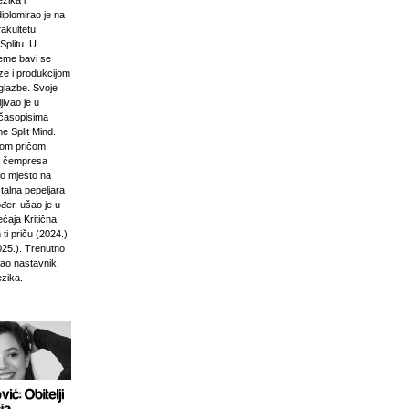
zika i
diplomirao je na
akultetu
Splitu. U
jeme bavi se
ze i produkcijom
glazbe. Svoje
jivao je u
časopisima
e Split Mind.
čkom pričom
d čempresa
vo mjesto na
stalna pepeljara
đer, ušao je u
ečaja Kritična
ti priču (2024.)
025.). Trenutno
kao nastavnik
ezika.