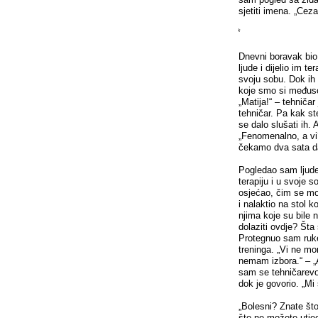
sjetiti imena. „Cez
⃰
Dnevni boravak bio 
ljude i dijelio im t
svoju sobu. Dok ih
koje smo si međusob
„Matija!“ – tehniča
tehničar. Pa kak st
se dalo slušati ih.
„Fenomenalno, a vi
čekamo dva sata d
Pogledao sam ljude 
terapiju i u svoje
osjećao, čim se mor
i nalaktio na stol 
njima koje su bile 
dolaziti ovdje? Šta
Protegnuo sam ruke
treninga. „Vi ne mo
nemam izbora.“ – „
sam se tehničarevoj
dok je govorio. „Mi
„Bolesni? Znate što
što ne možete utje