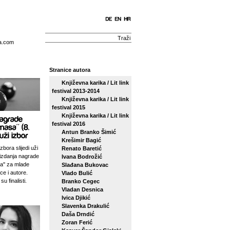
a.com
Stranice autora
Književna karika / Lit link
festival 2013-2014
Književna karika / Lit link
festival 2015
Književna karika / Lit link
festival 2016
Antun Branko Šimić
Krešimir Bagić
zbora slijedi uži
Renato Baretić
izdanja nagrade
Ivana Bodrožić
sa'' za mlade
Slađana Bukovac
ce i autore.
Vlado Bulić
su finalisti.
Branko Cegec
Vladan Desnica
Ivica Djikić
Slavenka Drakulić
Daša Drndić
Zoran Ferić