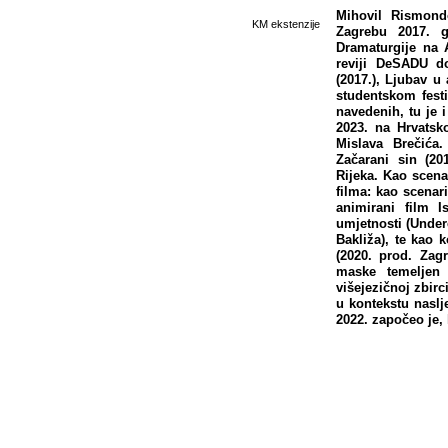
Mihovil Rismondo
KM ekstenzije
Zagrebu 2017. g
Dramaturgije na 
reviji DeSADU do
(2017.), Ljubav u a
studentskom fest
navedenih, tu je 
2023. na Hrvatsk
Mislava Brečića
Začarani sin (20
Rijeka. Kao scena
filma: kao scenari
animirani film 
umjetnosti (Underc
Bakliža), te kao 
(2020. prod. Zagr
maske temeljen 
višejezičnoj zbir
u kontekstu naslj
2022. započeo je, 