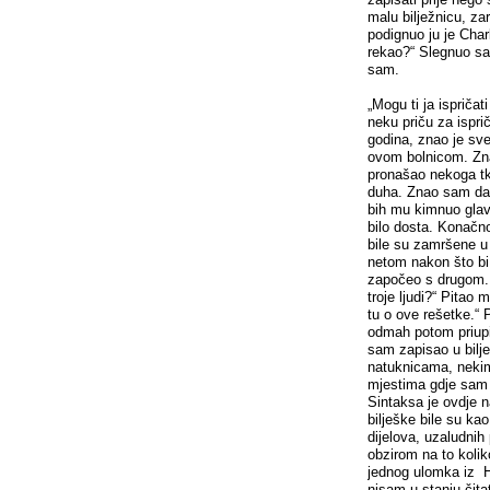
malu bilježnicu, zar
podignuo ju je Char
rekao?“ Slegnuo sa
sam.
„Mogu ti ja ispriča
neku priču za isprič
godina, znao je sve
ovom bolnicom. Znao i
pronašao nekoga tk
duha. Znao sam da
bih mu kimnuo glavom
bilo dosta. Konačn
bile su zamršene u 
netom nakon što bi 
započeo s drugom. N
troje ljudi?“ Pitao 
tu o ove rešetke.“
odmah potom priupi
sam zapisao u bilj
natuknicama, nekim
mjestima gdje sam 
Sintaksa je ovdje n
bilješke bile su ka
dijelova, uzaludnih
obzirom na to kolik
jednog ulomka iz H
nisam u stanju čit