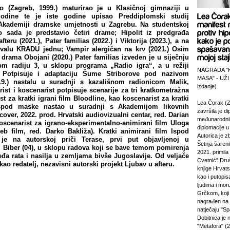
 (Zagreb, 1999.) maturirao je u Klasičnoj gimnaziji u
odine te je iste godine upisao Preddiplomski studij
Akademiji dramske umjetnosti u Zagrebu. Na studentskoj
 sada je predstavio četiri drame; Hipolit iz predgrađa
fteru (2021.), Pater familias (2022.) i Viktorija (2023.), a na
ivalu KRADU jednu; Vampir alergičan na krv (2021.) Osim
i drama Obojani (2020.) Pater familias izveden je u siječnju
om radiju 3, u sklopu programa „Radio igra“, a u režiji
NAGRADA "
. Potpisuje i adaptaciju Šume Striborove pod nazivom
MASA" - UŽI
19.) nastalu u suradnji s kazališnom radionicom Malik,
izdanje)
rist i koscenarist potpisuje scenarije za tri kratkometražna
st za kratki igrani film Bloodline, kao koscenarist za kratki
Lea Čorak (Z
Ispod maske nastao u suradnji s Akademijom likovnih
završila je di
over, 2022. prod. Hrvatski audiovizualni centar, red. Darian
međunarodni
koscenarist za igrano-eksperimentalno-animirani film Uloga
diplomacije 
eb film, red. Darko Bakliža). Kratki animirani film Ispod
Autorica je z
je na autorskoj priči Terase, prvi put objavljenoj u
Šetnja šareni
ci Biber (04), u sklopu radova koji se bave temom pomirenja
2021. primila
eđa rata i nasilja u zemljama bivše Jugoslavije. Od veljače
Cvetnić" Druš
kao redatelj, nezavisni autorski projekt Ljubav u afteru.
knjige Hrvats
kao i putopi
ljudima i mor
Grčkom, koji 
nagrađen na
natječaju "Sp
Dobitnica je
"Metafora" (2