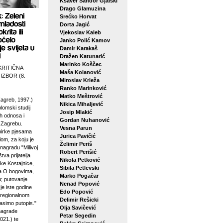
Ksaver Šandor Gjalski
Drago Glamuzina
Srećko Horvat
Dorta Jagić
Vjekoslav Kaleb
Janko Polić Kamov
Damir Karakaš
Dražen Katunarić
Marinko Koščec
KRITIČNA
Maša Kolanović
 IZBOR (8.
Miroslav Krleža
Ranko Marinković
Matko Meštrović
agreb, 1997.)
Nikica Mihaljević
plomski studij
Josip Mlakić
h odnosa i
Gordan Nuhanović
u Zagrebu.
Vesna Parun
birke pjesama
Jurica Pavičić
lom, za koju je
Želimir Periš
 nagradu "Milivoj
Robert Perišić
tva prijatelja
Nikola Petković
ke Kostajnice,
Sibila Petlevski
sa O bogovima,
Marko Pogačar
u; putovanje
Nenad Popović
je iste godine
Edo Popović
 regionalnom
Delimir Rešicki
asimo putopis."
Olja Savičević
 nagrade
Petar Segedin
021.) te