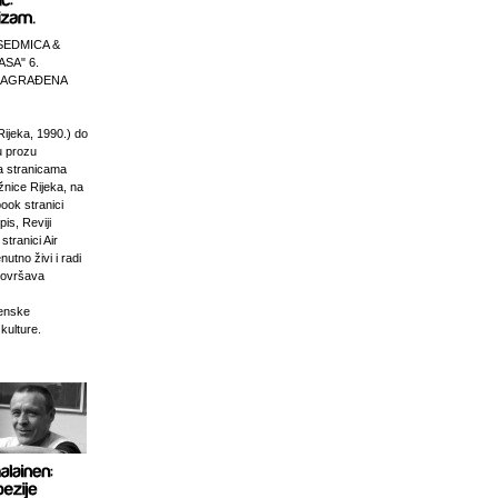
SEDMICA &
ASA" 6.
 NAGRAĐENA
Rijeka, 1990.) do
u prozu
na stranicama
žnice Rijeka, na
ook stranici
is, Reviji
stranici Air
nutno živi i radi
dovršava
venske
 kulture.