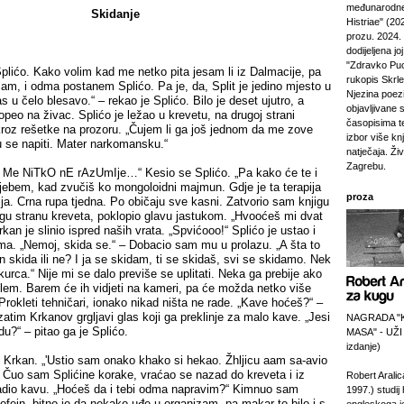
međunarodne
Skidanje
Histriae" (20
prozu. 2024.
dodijeljena jo
"Zdravko Puc
plićo. Kako volim kad me netko pita jesam li iz Dalmacije, pa
rukopis Skrl
am, i odma postanem Splićo. Pa je, da, Split je jedino mjesto u
Njezina poezi
s u čelo blesavo.“ – rekao je Splićo. Bilo je deset ujutro, a
objavljivane 
eo na živac. Splićo je ležao u krevetu, na drugoj strani
časopisima t
 kroz rešetke na prozoru. „Čujem li ga još jednom da me zove
izbor više kn
 se napiti. Mater narkomansku.“
natječaja. Živi
Zagrebu.
Me NiTkO nE rAzUmIje…“ Kesio se Splićo. „Pa kako će te i
i jebem, kad zvučiš ko mongoloidni majmun. Gdje je ta terapija
proza
elja. Crna rupa tjedna. Po običaju sve kasni. Zatvorio sam knjigu
ugu stranu kreveta, poklopio glavu jastukom. „Hvooćeš mi dvat
kan je slinio ispred naših vrata. „Spvićooo!“ Splićo je ustao i
ma. „Nemoj, skida se.“ – Dobacio sam mu u prolazu. „A šta to
 skida ili ne? I ja se skidam, ti se skidaš, svi se skidamo. Nek
kurca.“ Nije mi se dalo previše se uplitati. Neka ga prebije ako
blem. Barem će ih vidjeti na kameri, pa će možda netko više
. Prokleti tehničari, ionako nikad ništa ne rade. „Kave hoćeš?“ –
atim Krkanov grgljavi glas koji ga preklinje za malo kave. „Jesi
NAGRADA "
u?“ – pitao ga je Splićo.
MASA" - UŽI
izdanje)
e Krkan. „'Ustio sam onako khako si hekao. Žhljicu aam sa-avio
.“ Čuo sam Splićine korake, vraćao se nazad do kreveta i iz
Robert Aralic
adio kavu. „Hoćeš da i tebi odma napravim?“ Kimnuo sam
1997.) studij
ofein, bitno je da nekako uđe u organizam, pa makar to bilo i s