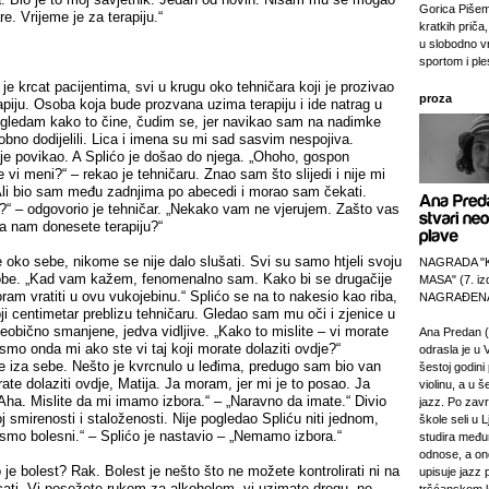
Gorica Pišem
are. Vrijeme je za terapiju.“
kratkih priča,
u slobodno v
sportom i pl
je krcat pacijentima, svi u krugu oko tehničara koji je prozivao
proza
erapiju. Osoba koja bude prozvana uzima terapiju i ide natrag u
 gledam kako to čine, čudim se, jer navikao sam na nadimke
no dodijelili. Lica i imena su mi sad sasvim nespojiva.
r je povikao. A Splićo je došao do njega. „Ohoho, gospon
e vi meni?“ – rekao je tehničaru. Znao sam što slijedi i nije mi
 Ali bio sam među zadnjima po abecedi i morao sam čekati.
?“ – odgovorio je tehničar. „Nekako vam ne vjerujem. Zašto vas
a nam donesete terapiju?“
oko sebe, nikome se nije dalo slušati. Svi su samo htjeli svoju
NAGRADA "
 sobe. „Kad vam kažem, fenomenalno sam. Kako bi se drugačije
MASA" (7. izd
am vratiti u ovu vukojebinu.“ Splićo se na to nakesio kao riba,
NAGRAĐENA
koji centimetar preblizu tehničaru. Gledao sam mu oči i zjenice u
neobično smanjene, jedva vidljive. „Kako to mislite – vi morate
Ana Predan (
 smo onda mi ako ste vi taj koji morate dolaziti ovdje?“
odrasla je u 
 iza sebe. Nešto je kvrcnulo u leđima, predugo sam bio van
šestoj godini 
rate dolaziti ovdje, Matija. Ja moram, jer mi je to posao. Ja
violinu, a u š
Aha. Mislite da mi imamo izbora.“ – „Naravno da imate.“ Divio
jazz. Po zav
 smirenosti i staloženosti. Nije pogledao Spliću niti jednom,
škole seli u L
 smo bolesni.“ – Splićo je nastavio – „Nemamo izbora.“
studira međ
odnose, a on
 je bolest? Rak. Bolest je nešto što ne možete kontrolirati ni na
upisuje jazz 
cati. Vi posežete rukom za alkoholom, vi uzimate drogu, ne