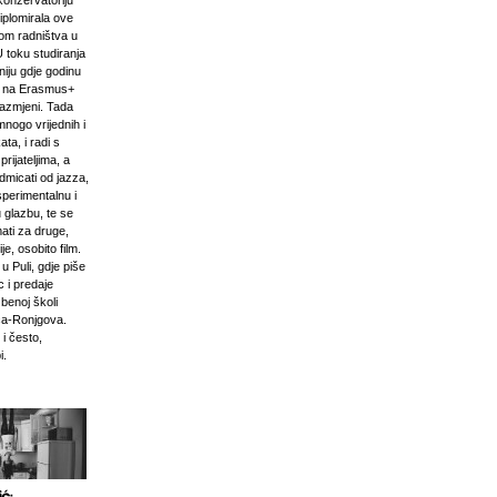
onzervatoriju
iplomirala ove
om radništva u
U toku studiranja
niju gdje godinu
i na Erasmus+
razmjeni. Tada
mnogo vrijednih i
ta, i radi s
prijateljima, a
odmicati od jazza,
sperimentalnu i
 glazbu, te se
ati za druge,
e, osobito film.
u Puli, gdje piše
 i predaje
zbenoj školi
ća-Ronjgova.
 i često,
i.