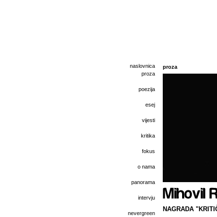
naslovnica
proza
proza
poezija
esej
vijesti
kritika
fokus
o nama
panorama
intervju
NAGRADA "KRITIČ
nevergreen