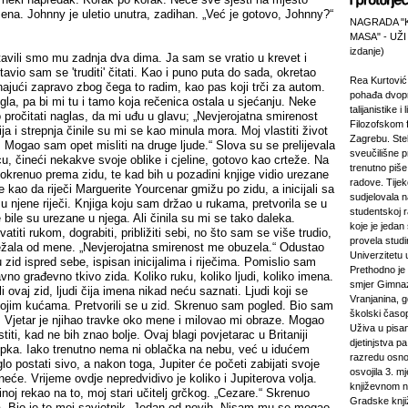
ena. Johnny je uletio unutra, zadihan. „Već je gotovo, Johnny?“
NAGRADA "
MASA" - UŽI
izdanje)
tavili smo mu zadnja dva dima. Ja sam se vratio u krevet i
tavio sam se 'truditi' čitati. Kao i puno puta do sada, okretao
Rea Kurtović
ajući zapravo zbog čega to radim, kao pas koji trči za autom.
pohađa dvopr
a, pa bi mi tu i tamo koja rečenica ostala u sjećanju. Neke
talijanistike i
pročitati naglas, da mi uđu u glavu; „Nevjerojatna smirenost
Filozofskom f
a i strepnja činile su mi se kao minula mora. Moj vlastiti život
Zagrebu. Stek
. Mogao sam opet misliti na druge ljude.“ Slova su se prelijevala
sveučilišne p
icu, čineći nekakve svoje oblike i cjeline, gotovo kao crteže. Na
trenutno piš
 okrenuo prema zidu, te kad bih u pozadini knjige vidio urezane
radove. Tijek
 se kao da riječi Marguerite Yourcenar gmižu po zidu, a inicijali sa
sudjelovala 
e u njene riječi. Knjiga koju sam držao u rukama, pretvorila se u
studentskoj 
ce bile su urezane u njega. Ali činila su mi se tako daleka.
koje je jeda
iti rukom, dograbiti, približiti sebi, no što sam se više trudio,
provela studi
ježala od mene. „Nevjerojatna smirenost me obuzela.“ Odustao
Univerzitetu 
id ispred sebe, ispisan inicijalima i riječima. Pomislio sam
Prethodno je 
avno građevno tkivo zida. Koliko ruku, koliko ljudi, koliko imena.
smjer Gimnaz
li ovaj zid, ljudi čija imena nikad neću saznati. Ljudi koji se
Vranjanina, g
svojim kućama. Pretvorili se u zid. Skrenuo sam pogled. Bio sam
školski časo
i. Vjetar je njihao travke oko mene i milovao mi obraze. Mogao
Uživa u pisa
iti, kad ne bih znao bolje. Ovaj blagi povjetarac u Britaniji
djetinjstva pa
lopka. Iako trenutno nema ni oblačka na nebu, već u idućem
razredu osno
lo postati sivo, a nakon toga, Jupiter će početi zabijati svoje
osvojila 3. m
 neće. Vrijeme ovdje nepredvidivo je koliko i Jupiterova volja.
književnom n
inoj rekao na to, moj stari učitelj grčkog. „Cezare.“ Skrenuo
Gradske knji
. Bio je to moj savjetnik. Jedan od novih. Nisam mu se mogao