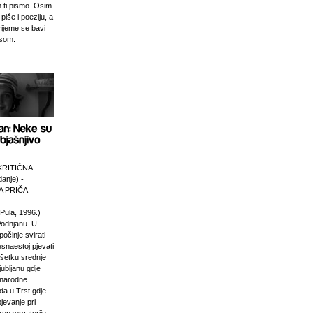
 ti pismo. Osim
 piše i poeziju, a
rijeme se bavi
esom.
KRITIČNA
anje) -
 PRIČA
Pula, 1996.)
Vodnjanu. U
počinje svirati
esnaestoj pjevati
ršetku srednje
jubljanu gdje
unarodne
da u Trst gdje
pjevanje pri