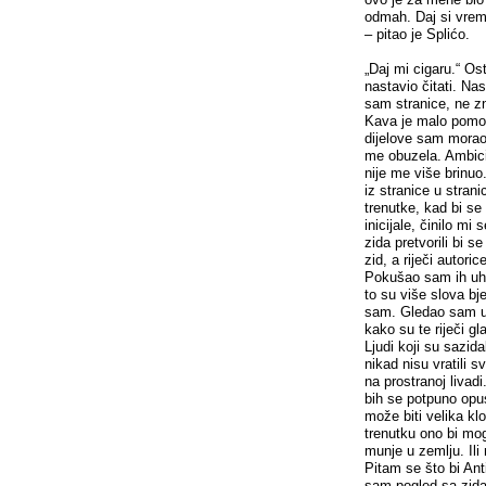
odmah. Daj si vrem
– pitao je Splićo.
„Daj mi cigaru.“ Os
nastavio čitati. Nas
sam stranice, ne zn
Kava je malo pomogl
dijelove sam morao 
me obuzela. Ambicij
nije me više brinuo
iz stranice u stran
trenutke, kad bi se
inicijale, činilo mi
zida pretvorili bi s
zid, a riječi autori
Pokušao sam ih uhvat
to su više slova b
sam. Gledao sam u z
kako su te riječi gl
Ljudi koji su sazida
nikad nisu vratili 
na prostranoj livad
bih se potpuno opust
može biti velika k
trenutku ono bi mog
munje u zemlju. Ili
Pitam se što bi Ant
sam pogled sa zida