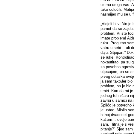
uzima droga vas. A 
tako odlučili. Matija
nasmijao mu se u f
„Vidjeli bi vi što j
pamet da se zajeb
problem. Vi ste toč
imate problem! Ajde
ruku. Progutao sam
vatru u sebi… ali d
daju. Stjepan.“ Do
se ruke. Kontrolira
nokautirao, pa su 
za posebno agresiv
utjecajem, pa se s
prvog dolaska ovdje
ja sam također bio
problem, on je bio n
smiri. Kao da mi je
jednog tehničara ni
završi u samici na 
Splićo je potvrdno
je ustao. Mislio s
hitnoj dvadeset godi
kažem… ovdje barem
sam. Hitna je s vr
pitanje?“ Sjeo sam 
zapisati prije neg