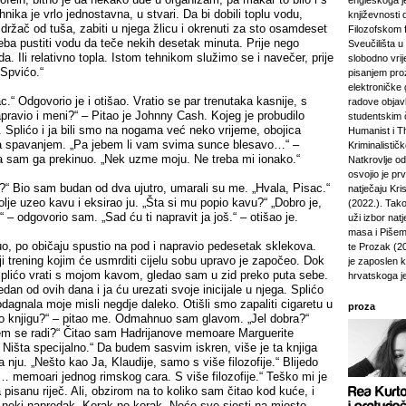
engleskoga je
ka je vrlo jednostavna, u stvari. Da bi dobili toplu vodu,
književnosti 
i držač od tuša, zabiti u njega žlicu i okrenuti za sto osamdeset
Filozofskom f
eba pustiti vodu da teče nekih desetak minuta. Prije nego
Sveučilišta u 
a. Ili relativno topla. Istom tehnikom služimo se i navečer, prije
slobodno vri
 Spvićo.“
pisanjem pro
elektroničke 
c.“ Odgovorio je i otišao. Vratio se par trenutaka kasnije, s
radove objavl
apravio i meni?“ – Pitao je Johnny Cash. Kojeg je probudilo
studentskim 
 Splićo i ja bili smo na nogama već neko vrijeme, obojica
Humanist i Th
 spavanjem. „Pa jebem li vam svima sunce blesavo…“ –
Kriminalisti
pa sam ga prekinuo. „Nek uzme moju. Ne treba mi ionako.“
Natkrovlje o
osvojio je pr
a?“ Bio sam budan od dva ujutro, umarali su me. „Hvala, Pisac.“
natječaju Kri
olje uzeo kavu i eksirao ju. „Šta si mu popio kavu?“ „Dobro je,
(2022.). Tako
– odgovorio sam. „Sad ću ti napravit ja još.“ – otišao je.
uži izbor natj
masa i Pišem 
o, po običaju spustio na pod i napravio pedesetak sklekova.
te Prozak (2
i trening kojim će usmrditi cijelu sobu upravo je započeo. Dok
je zaposlen 
lićo vrati s mojom kavom, gledao sam u zid preko puta sebe.
hrvatskoga j
dan od ovih dana i ja ću urezati svoje inicijale u njega. Splićo
 odagnala moje misli negdje daleko. Otišli smo zapaliti cigaretu u
proza
ito knjigu?“ – pitao me. Odmahnuo sam glavom. „Jel dobra?“
m se radi?“ Čitao sam Hadrijanove memoare Marguerite
 Ništa specijalno.“ Da budem sasvim iskren, više je ta knjiga
 nju. „Nešto kao Ja, Klaudije, samo s više filozofije.“ Blijedo
 memoari jednog rimskog cara. S više filozofije.“ Teško mi je
a pisanu riječ. Ali, obzirom na to koliko sam čitao kod kuće, i
 neki napredak. Korak po korak. Neće sve sjesti na mjesto