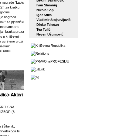
Bekim Sejranović
 nagrade "Lapis
Ivan Slamnig
22.) za kratku
Nikola Sop
 godine
Igor Stiks
j je nagrada
Vladimir Stojsavljević
ak" za pjesnički
Dinko Telećan
etna samsara.
Tea Tulić
ja i kratka proza
Neven Ušumović
su u književnim
e uvrštene u uži
jiževnih
 i radi u
KRITIČNA
 IZBOR (8.
a (Šibenik,
 hrvatskoga te