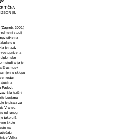
KRITIČNA
 IZBOR (8.
 (Zagreb, 2000.)
edmetni studij
 lingvistike na
akultetu u
la je naziv
rvostupnice, a
e diplomske
om studiranja je
na Erasmus+
razmjeni u sklopu
n semestar
rajući na
u Padovi.
završila jezični
ije Lucijana
dje je pisala za
pis Vranec.
nju od ranog
 je tako u 5.
vne škole
jesto na
atječaju
žnice Velika