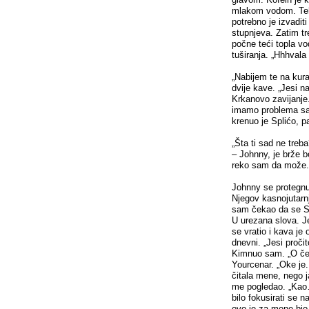
mlakom vodom. Tehni
potrebno je izvadit
stupnjeva. Zatim tr
počne teći topla vod
tuširanja. „Hhhvala
„Nabijem te na kura
dvije kave. „Jesi n
Krkanovo zavijanje.
imamo problema sa
krenuo je Splićo, 
„Šta ti sad ne treb
– Johnny, je brže b
reko sam da može.“ 
Johnny se protegnu
Njegov kasnojutarnj
sam čekao da se Sp
U urezana slova. Je
se vratio i kava je
dnevni. „Jesi proč
Kimnuo sam. „O če
Yourcenar. „Oke je.
čitala mene, nego ja
me pogledao. „Kao…
bilo fokusirati se n
ovo je za mene bio