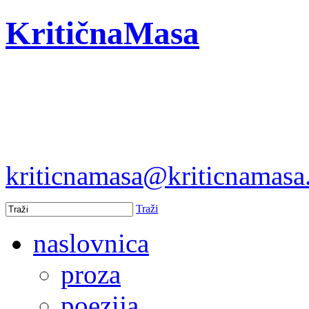
KritičnaMasa
kriticnamasa@kriticnamas
Traži
naslovnica
proza
poezija