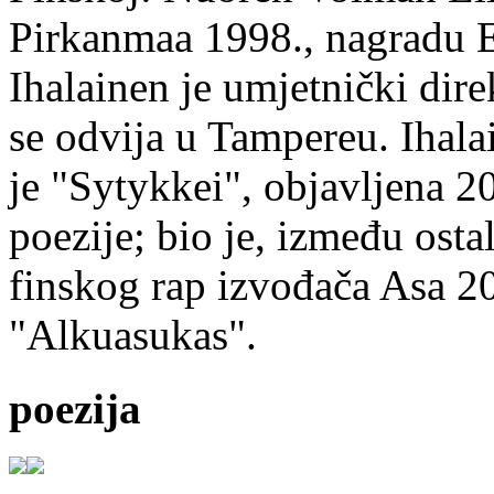
Pirkanmaa 1998., nagradu 
Ihalainen je umjetnički dire
se odvija u Tampereu. Ihala
je "Sytykkei", objavljena 2
poezije; bio je, između ost
finskog rap izvođača Asa 20
"Alkuasukas".
poezija