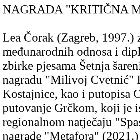
NAGRADA "KRITIČNA MASA
Lea Čorak (Zagreb, 1997.) z
međunarodnih odnosa i dipl
zbirke pjesama Šetnja šaren
nagradu "Milivoj Cvetnić" D
Kostajnice, kao i putopisa 
putovanje Grčkom, koji je i
regionalnom natječaju "Spa
nagrade "Metafora" (2021.)