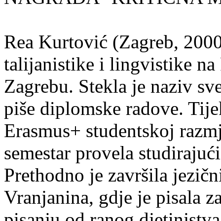
Rea Kurtović (Zagreb, 2000
talijanistike i lingvistike n
Zagrebu. Stekla je naziv sv
piše diplomske radove. Tije
Erasmus+ studentskoj razmj
semestar provela studirajuć
Prethodno je završila jezič
Vranjanina, gdje je pisala z
pisanju od ranog djetinjstva