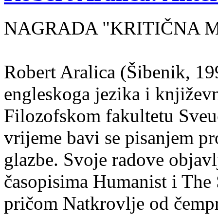
NAGRADA "KRITIČNA MASA
Robert Aralica (Šibenik, 199
engleskoga jezika i književ
Filozofskom fakultetu Sveuč
vrijeme bavi se pisanjem pr
glazbe. Svoje radove objavl
časopisima Humanist i The 
pričom Natkrovlje od čempr