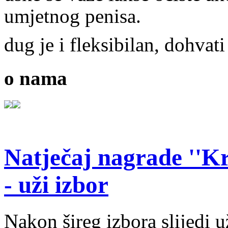
umjetnog penisa.
dug je i fleksibilan, dohvati
o nama
Natječaj nagrade ''Kr
- uži izbor
Nakon šireg izbora slijedi 