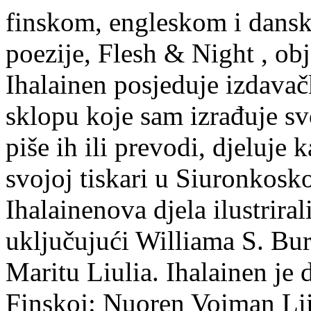
finskom, engleskom i dans
poezije, Flesh & Night , obj
Ihalainen posjeduje izdavač
sklopu koje sam izrađuje sv
piše ih ili prevodi, djeluje 
svojoj tiskari u Siuronkosk
Ihalainenova djela ilustriral
uključujući Williama S. Bur
Maritu Liulia. Ihalainen je
Finskoj: Nuoren Voiman Lii