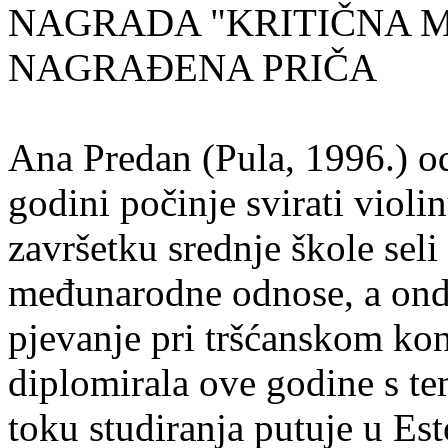
NAGRADA "KRITIČNA MASA
NAGRAĐENA PRIČA
Ana Predan (Pula, 1996.) od
godini počinje svirati violin
završetku srednje škole seli
međunarodne odnose, a onda
pjevanje pri tršćanskom kon
diplomirala ove godine s te
toku studiranja putuje u Es