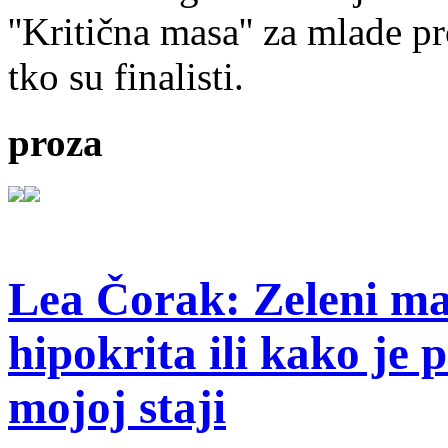
''Kritična masa'' za mlade pr
tko su finalisti.
proza
Lea Čorak: Zeleni man
hipokrita ili kako je 
mojoj staji