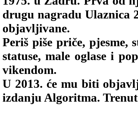
1975. u Zadru. Prva od nji
drugu nagradu Ulaznica 20
objavljivane.
Periš piše priče, pjesme, 
statuse, male oglase i pop
vikendom.
U 2013. će mu biti objav
izdanju Algoritma. Trenu