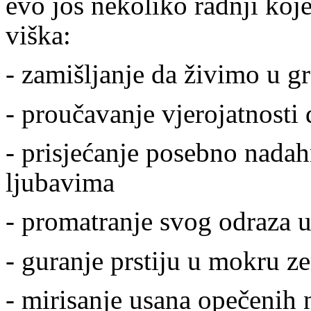
evo još nekoliko radnji ko
viška:
- zamišljanje da živimo u 
- proučavanje vjerojatnosti d
- prisjećanje posebno nadah
ljubavima
- promatranje svog odraza u
- guranje prstiju u mokru z
- mirisanje usana opečenih n