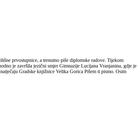
čilišne prvostupnice, a trenutno piše diplomske radove. Tijekom
hodno je završila jezični smjer Gimnazije Lucijana Vranjanina, gdje je
m natječaju Gradske knjižnice Velika Gorica Pišem ti pismo. Osim