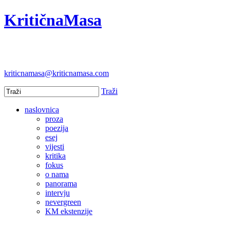
KritičnaMasa
kriticnamasa@kriticnamasa.com
Traži
naslovnica
proza
poezija
esej
vijesti
kritika
fokus
o nama
panorama
intervju
nevergreen
KM ekstenzije