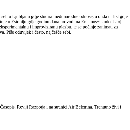
le seli u Ljubljanu gdje studira međunarodne odnose, a onda u Trst gdje
putuje u Estoniju gdje godinu dana provodi na Erasmus+ studentskoj
a eksperimentalnu i improviziranu glazbu, te se počinje zanimati za
a. Piše oduvijek i često, najčešće sebi.
sopis, Reviji Razpotja i na stranici Air Beletrina. Trenutno živi i