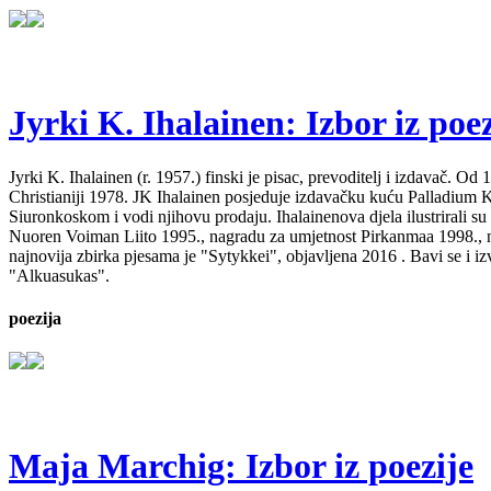
Jyrki K. Ihalainen: Izbor iz poez
Jyrki K. Ihalainen (r. 1957.) finski je pisac, prevoditelj i izdavač. 
Christianiji 1978. JK Ihalainen posjeduje izdavačku kuću Palladium Kirj
Siuronkoskom i vodi njihovu prodaju. Ihalainenova djela ilustrirali su
Nuoren Voiman Liito 1995., nagradu za umjetnost Pirkanmaa 1998., na
najnovija zbirka pjesama je "Sytykkei", objavljena 2016 . Bavi se i 
"Alkuasukas".
poezija
Maja Marchig: Izbor iz poezije