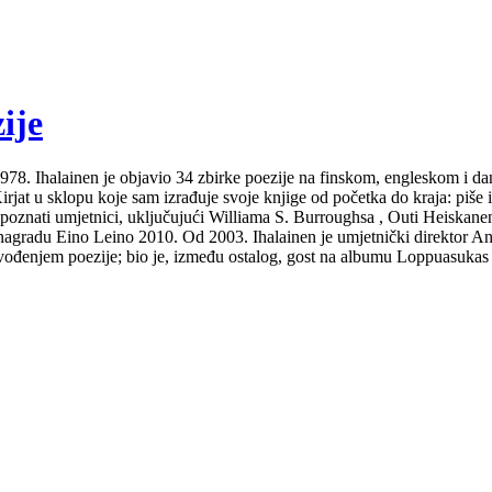
ije
Od 1978. Ihalainen je objavio 34 zbirke poezije na finskom, engleskom i 
at u sklopu koje sam izrađuje svoje knjige od početka do kraja: piše ih i
 poznati umjetnici, uključujući Williama S. Burroughsa , Outi Heiskanen
gradu Eino Leino 2010. Od 2003. Ihalainen je umjetnički direktor Ann
izvođenjem poezije; bio je, između ostalog, gost na albumu Loppuasukas