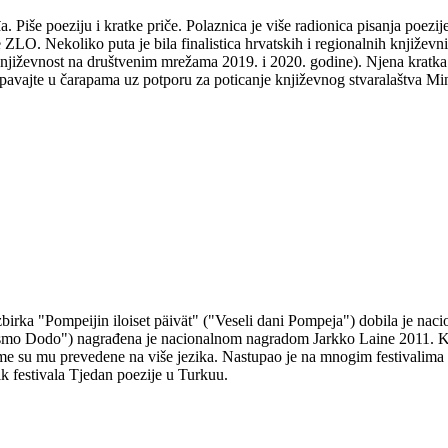
Piše poeziju i kratke priče. Polaznica je više radionica pisanja poezije 
e ZLO. Nekoliko puta je bila finalistica hrvatskih i regionalnih knjiž
jiževnost na društvenim mrežama 2019. i 2020. godine). Njena kratka p
e u čarapama uz potporu za poticanje književnog stvaralaštva Minist
 zbirka "Pompeijin iloiset päivät" ("Veseli dani Pompeja") dobila je na
ismo Dodo") nagrađena je nacionalnom nagradom Jarkko Laine 2011. Kul
e su mu prevedene na više jezika. Nastupao je na mnogim festivalima i 
k festivala Tjedan poezije u Turkuu.