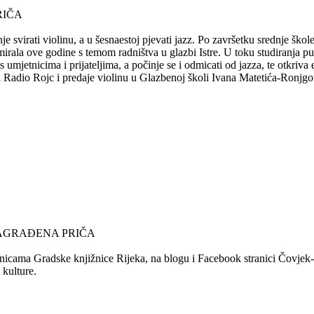
RIČA
e svirati violinu, a u šesnaestoj pjevati jazz. Po završetku srednje ško
mirala ove godine s temom radništva u glazbi Istre. U toku studiranja 
s umjetnicima i prijateljima, a počinje se i odmicati od jazza, te otkriv
za Radio Rojc i predaje violinu u Glazbenoj školi Ivana Matetića-Ronjgov
NAGRAĐENA PRIČA
nicama Gradske knjižnice Rijeka, na blogu i Facebook stranici Čovjek-Ča
 kulture.