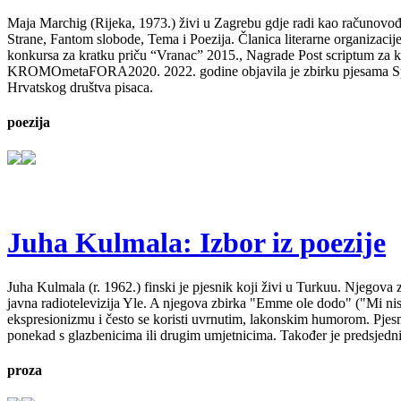
Maja Marchig (Rijeka, 1973.) živi u Zagrebu gdje radi kao računovođa. 
Strane, Fantom slobode, Tema i Poezija. Članica literarne organizacij
konkursa za kratku priču “Vranac” 2015., Nagrade Post scriptum za kn
KROMOmetaFORA2020. 2022. godine objavila je zbirku pjesama Spavajt
Hrvatskog društva pisaca.
poezija
Juha Kulmala: Izbor iz poezije
Juha Kulmala (r. 1962.) finski je pjesnik koji živi u Turkuu. Njegova
javna radiotelevizija Yle. A njegova zbirka "Emme ole dodo" ("Mi n
ekspresionizmu i često se koristi uvrnutim, lakonskim humorom. Pjesm
ponekad s glazbenicima ili drugim umjetnicima. Također je predsjedni
proza