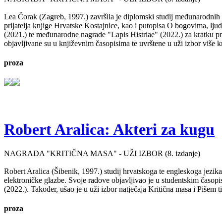
Lea Čorak (Zagreb, 1997.) završila je diplomski studij međunarodnih 
prijatelja knjige Hrvatske Kostajnice, kao i putopisa O bogovima, lj
(2021.) te međunarodne nagrade "Lapis Histriae" (2022.) za kratku pr
objavljivane su u književnim časopisima te uvrštene u uži izbor više kn
proza
Robert Aralica: Akteri za kugu
NAGRADA "KRITIČNA MASA" - UŽI IZBOR (8. izdanje)
Robert Aralica (Šibenik, 1997.) studij hrvatskoga te engleskoga jezik
elektroničke glazbe. Svoje radove objavljivao je u studentskim časop
(2022.). Također, ušao je u uži izbor natječaja Kritična masa i Pišem 
proza