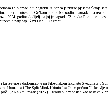
odnosa i diplomacije u Zagrebu. Autorica je zbirke pjesama Šetnja šare
udima i moru; putovanje Grčkom, koji je iste godine nagrađen na regio
ozu. 2024. godine dodijeljena joj je nagrada "Zdravko Pucak" za pjesni
jiževnih natječaja. Živi i radi u Zagrebu.
a i književnosti diplomirao je na Filozofskom fakultetu Sveučilišta u S
isima Humanist i The Split Mind. Kriminalističkom pričom Natkrovlje od
ti priču (2024.) te Prozak (2025.). Trenutno je zaposlen kao nastavnik hr