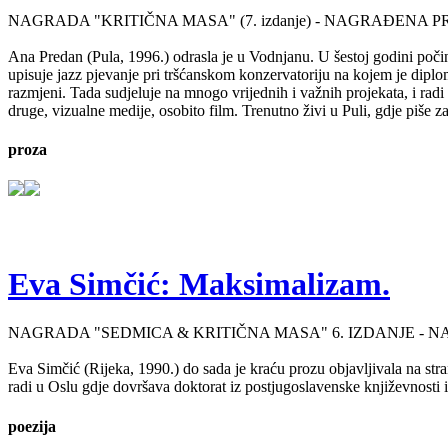
NAGRADA "KRITIČNA MASA" (7. izdanje) - NAGRAĐENA P
Ana Predan (Pula, 1996.) odrasla je u Vodnjanu. U šestoj godini počinj
upisuje jazz pjevanje pri tršćanskom konzervatoriju na kojem je diplo
razmjeni. Tada sudjeluje na mnogo vrijednih i važnih projekata, i radi 
druge, vizualne medije, osobito film. Trenutno živi u Puli, gdje piše 
proza
Eva Simčić: Maksimalizam.
NAGRADA "SEDMICA & KRITIČNA MASA" 6. IZDANJE - 
Eva Simčić (Rijeka, 1990.) do sada je kraću prozu objavljivala na stra
radi u Oslu gdje dovršava doktorat iz postjugoslavenske književnosti i
poezija