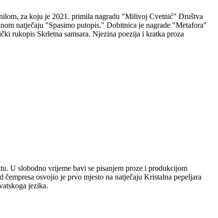
nilom, za koju je 2021. primila nagradu "Milivoj Cvetnić" Društva
nalnom natječaju "Spasimo putopis." Dobitnica je nagrade "Metafora"
čki rukopis Skrletna samsara. Njezina poezija i kratka proza
plitu. U slobodno vrijeme bavi se pisanjem proze i produkcijom
 čempresa osvojio je prvo mjesto na natječaju Kristalna pepeljara
vatskoga jezika.