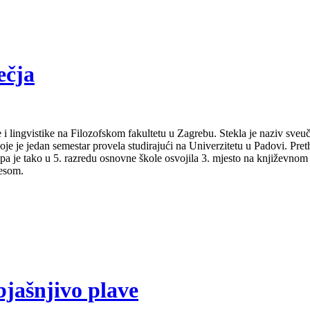
ečja
 i lingvistike na Filozofskom fakultetu u Zagrebu. Stekla je naziv sveu
je je jedan semestar provela studirajući na Univerzitetu u Padovi. Pret
a pa je tako u 5. razredu osnovne škole osvojila 3. mjesto na književno
lesom.
bjašnjivo plave