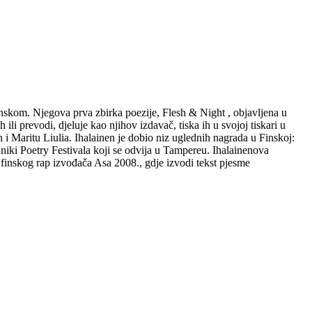
danskom. Njegova prva zbirka poezije, Flesh & Night , objavljena u
li prevodi, djeluje kao njihov izdavač, tiska ih u svojoj tiskari u
 i Maritu Liulia. Ihalainen je dobio niz uglednih nagrada u Finskoj:
iki Poetry Festivala koji se odvija u Tampereu. Ihalainenova
 finskog rap izvođača Asa 2008., gdje izvodi tekst pjesme