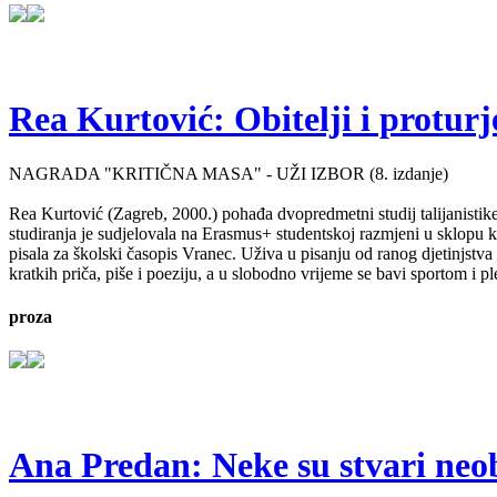
Rea Kurtović: Obitelji i proturj
NAGRADA "KRITIČNA MASA" - UŽI IZBOR (8. izdanje)
Rea Kurtović (Zagreb, 2000.) pohađa dvopredmetni studij talijanistike
studiranja je sudjelovala na Erasmus+ studentskoj razmjeni u sklopu ko
pisala za školski časopis Vranec. Uživa u pisanju od ranog djetinjstv
kratkih priča, piše i poeziju, a u slobodno vrijeme se bavi sportom i p
proza
Ana Predan: Neke su stvari neo