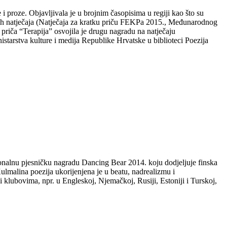
i proze. Objavljivala je u brojnim časopisima u regiji kao što su
evnih natječaja (Natječaja za kratku priču FEKPa 2015., Međunarodnog
riča “Terapija” osvojila je drugu nagradu na natječaju
arstva kulture i medija Republike Hrvatske u biblioteci Poezija
cionalnu pjesničku nagradu Dancing Bear 2014. koju dodjeljuje finska
malina poezija ukorijenjena je u beatu, nadrealizmu i
klubovima, npr. u Engleskoj, Njemačkoj, Rusiji, Estoniji i Turskoj,