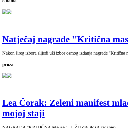
o nama
Natječaj nagrade ''Kritična masa'
Nakon šireg izbora slijedi uži izbor osmog izdanja nagrade ''Kritična ma
proza
Lea Čorak: Zeleni manifest mlado
mojoj staji
NAGRADA "KRITIČNA MASA" - UŽI IZBOR (8. izdanje)