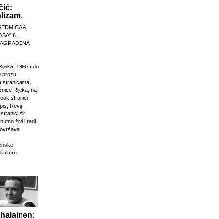
čić:
lizam.
SEDMICA &
ASA" 6.
 NAGRAĐENA
Rijeka, 1990.) do
u prozu
na stranicama
žnice Rijeka, na
ook stranici
is, Reviji
stranici Air
nutno živi i radi
dovršava
venske
 kulture.
Ihalainen: