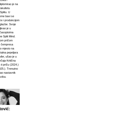
zika i
diplomirao je na
akultetu
Splitu. U
jeme bavi se
ze i produkcijom
glazbe. Svoje
jivao je u
časopisima
e Split Mind.
čkom pričom
d čempresa
vo mjesto na
stalna pepeljara
đer, ušao je u
ečaja Kritična
ti priču (2024.)
025.). Trenutno
kao nastavnik
ezika.
ović: