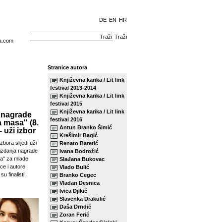
DE
EN
HR
Traži
a.com
Stranice autora
Književna karika / Lit link
festival 2013-2014
Književna karika / Lit link
festival 2015
Književna karika / Lit link
 nagrade
festival 2016
a masa'' (8.
Antun Branko Šimić
- uži izbor
Krešimir Bagić
zbora slijedi uži
Renato Baretić
izdanja nagrade
Ivana Bodrožić
sa'' za mlade
Slađana Bukovac
ce i autore.
Vlado Bulić
su finalisti.
Branko Cegec
Vladan Desnica
Ivica Djikić
Slavenka Drakulić
Daša Drndić
Zoran Ferić