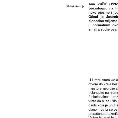
Ana Vučić (1992.
KM ekstenzije
Sociologiju na F
neke pjesme i je
Otkad je Jastre
slobodno vrijeme 
u normalnim okol
smatra sudjelovanj
U Limbu vrata wc-a
otvore do kraja bez 
najisturenijeg dijel
hulahupke na njemu u
funkcionalnost urez
vrata da bi se ušl
osobi koja je unutra
dlanom da bi se os
proračunato razmišl
Važno je imati lak