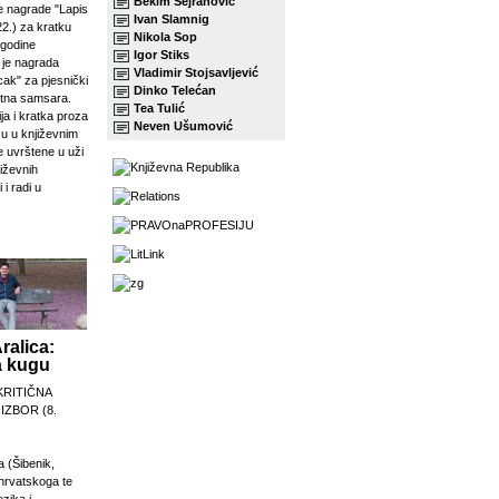
Bekim Sejranović
 nagrade "Lapis
Ivan Slamnig
22.) za kratku
Nikola Sop
 godine
Igor Stiks
j je nagrada
Vladimir Stojsavljević
ak" za pjesnički
Dinko Telećan
etna samsara.
Tea Tulić
ja i kratka proza
Neven Ušumović
su u književnim
e uvrštene u uži
jiževnih
 i radi u
ralica:
a kugu
KRITIČNA
 IZBOR (8.
a (Šibenik,
 hrvatskoga te