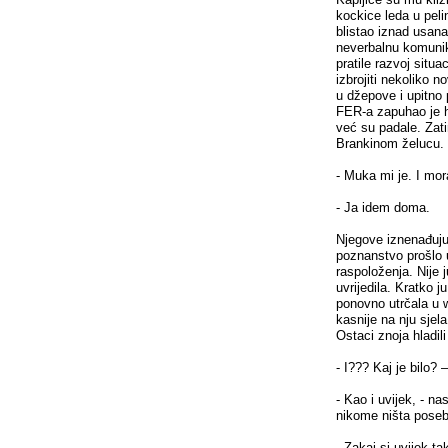
kockice leda u pelin
blistao iznad usana
neverbalnu komunik
pratile razvoj situ
izbrojiti nekoliko 
u džepove i upitno 
FER-a zapuhao je hl
već su padale. Zat
Brankinom želucu.
- Muka mi je. I mo
- Ja idem doma.
Njegove iznenađujuć
poznanstvo prošlo
raspoloženja. Nije j
uvrijedila. Kratko ju
ponovno utrčala u wc
kasnije na nju sjela
Ostaci znoja hladili
- I??? Kaj je bilo? 
- Kao i uvijek, - n
nikome ništa pose
- Zakaj si uvijek t