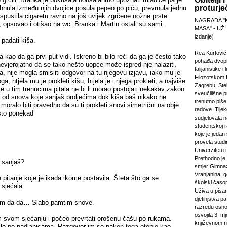
proturje
nula između njih dvojice posula pepeo po piću, prevrnula jednu
ispustila cigaretu ravno na još uvijek zgrčene nožne prste.
NAGRADA "
, opsovao i otišao na wc. Branka i Martin ostali su sami.
MASA" - UŽI
izdanje)
 padati kiša.
Rea Kurtović
 kao da ga prvi put vidi. Iskreno bi bilo reći da ga je često tako
pohađa dvopr
nevjerojatno da se tako nešto uopće može ispred nje nalaziti.
talijanistike i
la, nije mogla smisliti odgovor na tu njegovu izjavu, iako mu je
Filozofskom f
ga, htjela mu je prokleti kišu, htjela je i njega prokleti, a najviše
Zagrebu. Stek
 u tim trenucima pitala ne bi li morao postojati nekakav zakon
sveučilišne p
o od snova koje sanjaš proljećima dok kiša baš nikako ne
trenutno piš
 moralo biti pravedno da su ti prokleti snovi simetrični na obje
radove. Tijek
isto ponekad
sudjelovala 
studentskoj 
koje je jeda
provela studi
Univerzitetu 
Prethodno je 
d sanjaš?
smjer Gimnaz
Vranjanina, g
je pitanje koje je ikada ikome postavila. Šteta što ga se
školski časo
 sjećala.
Uživa u pisa
djetinjstva pa
im da da… Slabo pamtim snove.
razredu osno
osvojila 3. m
svom sjećanju i počeo prevrtati orošenu čašu po rukama.
književnom n
zile po nadlanicama. Razgovor im se nakon toga otopio kao