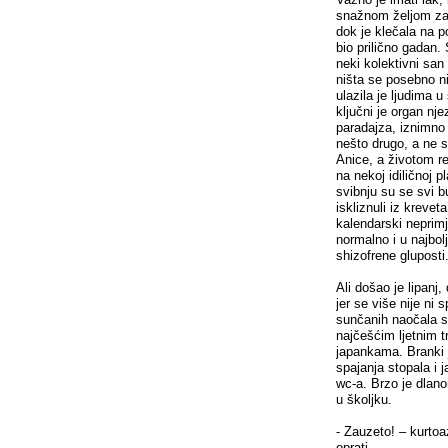
snažnom željom za l
dok je klečala na p
bio prilično gadan
neki kolektivni san
ništa se posebno nik
ulazila je ljudima 
ključni je organ nje
paradajza, iznimno 
nešto drugo, a ne s
Anice, a životom r
na nekoj idiličnoj 
svibnju su se svi bu
iskliznuli iz kreve
kalendarski neprimje
normalno i u najbol
shizofrene gluposti
Ali došao je lipanj
jer se više nije ni 
sunčanih naočala s
najčešćim ljetnim 
japankama. Branki je
spajanja stopala i 
wc-a. Brzo je dlano
u školjku.
- Zauzeto! – kurtoa
oprati