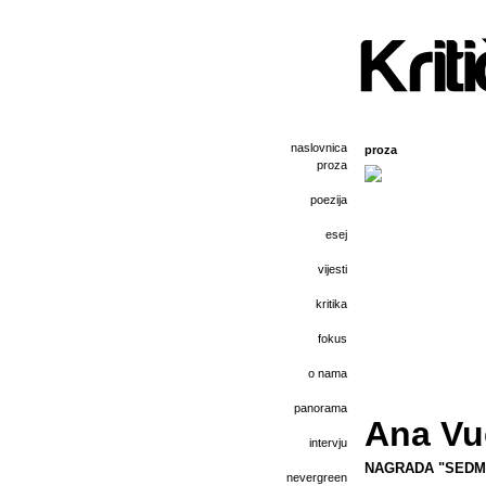
naslovnica
proza
proza
poezija
esej
vijesti
kritika
fokus
o nama
panorama
Ana Vu
intervju
NAGRADA "SEDMIC
nevergreen