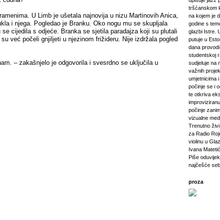
upisuje jazz 
tršćanskom k
ramenima. U Limb je ušetala najnovija u nizu Martinovih Anica,
na kojem je d
kla i njega. Pogledao je Branku. Oko nogu mu se skupljala
godine s tem
se cijedila s odjeće. Branka se sjetila paradajza koji su plutali
glazbi Istre. 
i su već počeli gnjiljeti u njezinom frižideru. Nije izdržala pogled
putuje u Esto
dana provod
studentskoj 
am. – zakašnjelo je odgovorila i svesrdno se uključila u
sudjeluje na 
važnih projeka
umjetnicima i 
počinje se i 
te otkriva ek
improviziranu
počinje zanim
vizualne medij
Trenutno živi 
za Radio Rojc
violinu u Gla
Ivana Mateti
Piše oduvijek
najčešće seb
proza