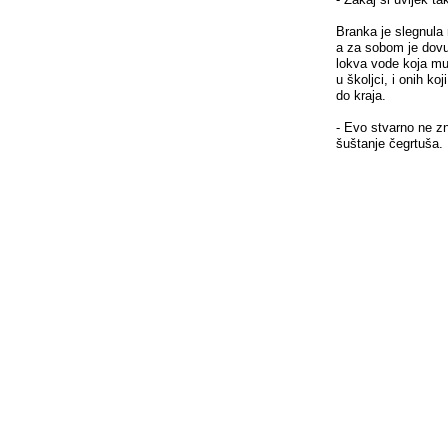
Branka je slegnula 
a za sobom je dovu
lokva vode koja mu 
u školjci, i onih koj
do kraja.
- Evo stvarno ne zn
šuštanje čegrtuša.