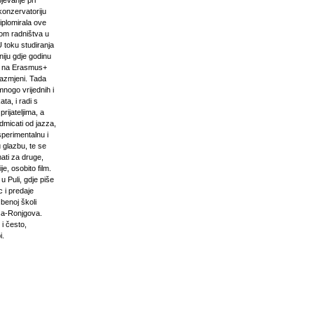
pjevanje pri
onzervatoriju
iplomirala ove
om radništva u
U toku studiranja
niju gdje godinu
i na Erasmus+
razmjeni. Tada
mnogo vrijednih i
ta, i radi s
prijateljima, a
odmicati od jazza,
sperimentalnu i
 glazbu, te se
ati za druge,
e, osobito film.
u Puli, gdje piše
 i predaje
zbenoj školi
ća-Ronjgova.
 i često,
i.