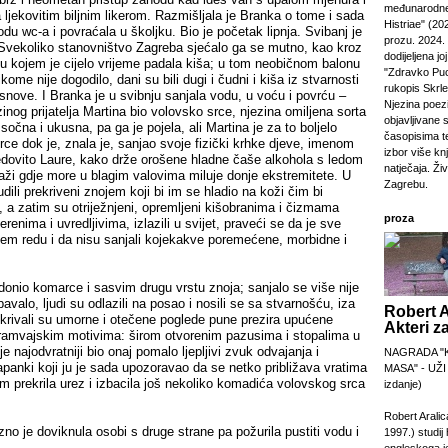
međunarodne
jekovitim biljnim likerom. Razmišljala je Branka o tome i sada
Histriae" (20
odu wc-a i povraćala u školjku. Bio je početak lipnja. Svibanj je
prozu. 2024.
. Svekoliko stanovništvo Zagreba sjećalo ga se mutno, kao kroz
dodijeljena jo
 u kojem je cijelo vrijeme padala kiša; u tom neobičnom balonu
"Zdravko Puc
ome nije dogodilo, dani su bili dugi i čudni i kiša iz stvarnosti
rukopis Skrl
u snove. I Branka je u svibnju sanjala vodu, u voću i povrću –
Njezina poezi
zinog prijatelja Martina bio volovsko srce, njezina omiljena sorta
objavljivane 
sočna i ukusna, pa ga je pojela, ali Martina je za to boljelo
časopisima t
rce dok je, znala je, sanjao svoje fizički krhke djeve, imenom
izbor više kn
edovito Laure, kako drže orošene hladne čaše alkohola s ledom
natječaja. Živi
plaži gdje more u blagim valovima miluje donje ekstremitete. U
Zagrebu.
dili prekriveni znojem koji bi im se hladio na koži čim bi
ta, a zatim su otriježnjeni, opremljeni kišobranima i čizmama
proza
renima i uvredljivima, izlazili u svijet, praveći se da je sve
jem redu i da nisu sanjali kojekakve poremećene, morbidne i
.
, donio komarce i sasvim drugu vrstu znoja; sanjalo se više nije
spavalo, ljudi su odlazili na posao i nosili se sa stvarnošću, iza
Robert A
krivali su umorne i otečene poglede pune prezira upućene
Akteri z
tramvajskim motivima: širom otvorenim pazusima i stopalima u
 najodvratniji bio onaj pomalo ljepljivi zvuk odvajanja i
NAGRADA "
japanki koji ju je sada upozoravao da se netko približava vratima
MASA" - UŽI
m prekrila urez i izbacila još nekoliko komadića volovskog srca
izdanje)
Robert Aralic
zno je doviknula osobi s druge strane pa požurila pustiti vodu i
1997.) studij