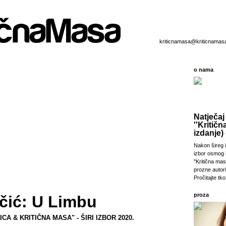
kriticnamasa@kriticnamas
o nama
Natječaj
''Kritičn
izdanje) 
Nakon šireg i
izbor osmog 
''Kritična ma
prozne autori
Pročitajte tko 
proza
čić: U Limbu
A & KRITIČNA MASA" - ŠIRI IZBOR 2020.