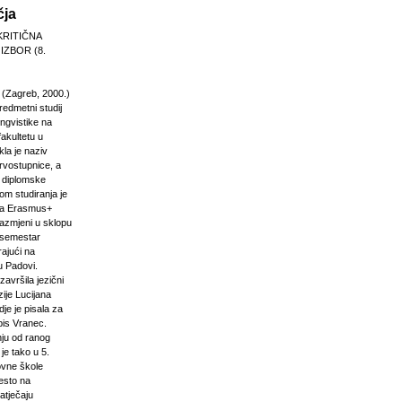
čja
KRITIČNA
 IZBOR (8.
 (Zagreb, 2000.)
edmetni studij
 lingvistike na
akultetu u
la je naziv
rvostupnice, a
e diplomske
om studiranja je
na Erasmus+
razmjeni u sklopu
n semestar
rajući na
u Padovi.
završila jezični
ije Lucijana
dje je pisala za
pis Vranec.
nju od ranog
 je tako u 5.
vne škole
jesto na
atječaju