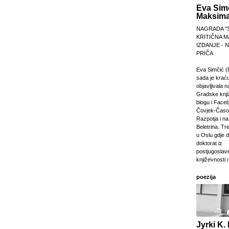
Eva Sim
Maksima
NAGRADA "
KRITIČNA M
IZDANJE -
PRIČA
Eva Simčić (
sada je krać
objavljivala 
Gradske knji
blogu i Faceb
Čovjek-Časop
Razpotja i na 
Beletrina. Tre
u Oslu gdje 
doktorat iz
postjugosla
književnosti i
poezija
Jyrki K. 