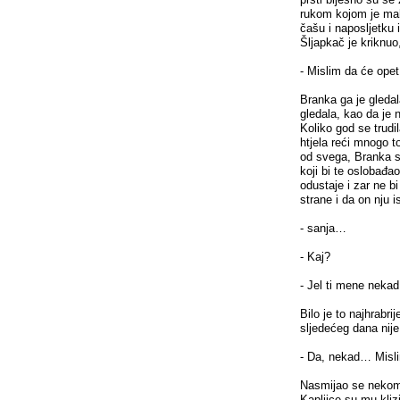
rukom kojom je mah
čašu i naposljetku 
Šljapkač je kriknuo
- Mislim da će opet
Branka ga je gledala
gledala, kao da je 
Koliko god se trudi
htjela reći mnogo to
od svega, Branka se
koji bi te oslobađa
odustaje i zar ne bi
strane i da on nju 
- sanja…
- Kaj?
- Jel ti mene neka
Bilo je to najhrabri
sljedećeg dana nije
- Da, nekad… Misl
Nasmijao se nekom 
Kapljice su mu kli