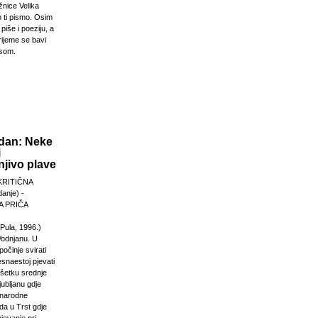
žnice Velika
 ti pismo. Osim
 piše i poeziju, a
rijeme se bavi
esom.
dan: Neke
i
jivo plave
KRITIČNA
anje) -
 PRIČA
Pula, 1996.)
Vodnjanu. U
počinje svirati
esnaestoj pjevati
ršetku srednje
jubljanu gdje
unarodne
da u Trst gdje