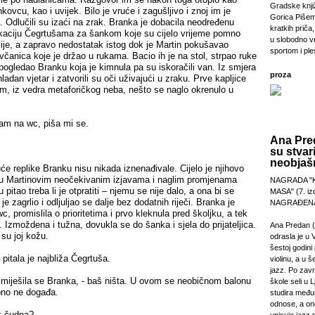
Gradske knji
kovcu, kao i uvijek. Bilo je vruće i zagušljivo i znoj im je
Gorica Pišem
. Odlučili su izaći na zrak. Branka je dobacila neodređenu
kratkih priča,
aciju Čegrtušama za šankom koje su cijelo vrijeme pomno
u slobodno v
acije, a zapravo nedostatak istog dok je Martin pokušavao
sportom i pl
novčanica koje je držao u rukama. Bacio ih je na stol, strpao ruke
pogledao Branku koja je kimnula pa su iskoračili van. Iz smjera
proza
adan vjetar i zatvorili su oči uživajući u zraku. Prve kapljice
im, iz vedra metaforičkog neba, nešto se naglo okrenulo u
ram na wc, piša mi se.
Ana Pre
su stvar
neobjašn
e replike Branku nisu nikada iznenađivale. Cijelo je njihovo
 u Martinovim neočekivanim izjavama i naglim promjenama
NAGRADA "
u pitao treba li je otpratiti – njemu se nije dalo, a ona bi se
MASA" (7. izd
 je zagrlio i odljuljao se dalje bez dodatnih riječi. Branka je
NAGRAĐENA
, promislila o prioritetima i prvo kleknula pred školjku, a tek
. Izmoždena i tužna, dovukla se do šanka i sjela do prijateljica.
Ana Predan (
 su joj kožu.
odrasla je u 
šestoj godini 
– pitala je najbliža Čegrtuša.
violinu, a u š
jazz. Po zav
asmiješila se Branka, - baš ništa. U ovom se neobičnom balonu
škole seli u L
bno ne događa.
studira međ
odnose, a on
ak čudna?