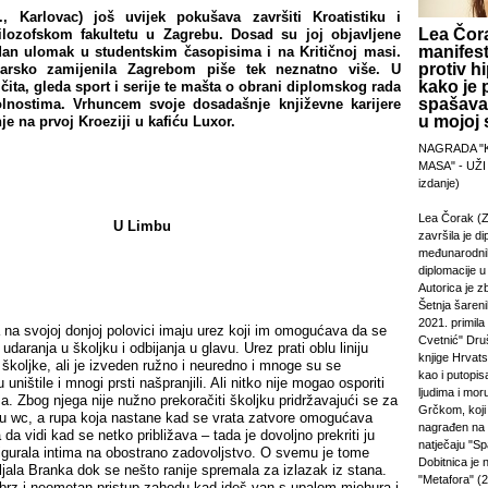
, Karlovac) još uvijek pokušava završiti Kroatistiku i
Lea Čora
ilozofskom fakultetu u Zagrebu. Dosad su joj objavljene
manifest
dan ulomak u studentskim časopisima i na Kritičnoj masi.
protiv hi
barsko zamijenila Zagrebom piše tek neznatno više. U
kako je 
čita, gleda sport i serije te mašta o obrani diplomskog rada
spašavan
nostima. Vrhuncem svoje dosadašnje književne karijere
u mojoj s
e na prvoj Kroeziji u kafiću Luxor.
NAGRADA "
MASA" - UŽI
izdanje)
Lea Čorak (Z
U Limbu
završila je di
međunarodni
diplomacije 
Autorica je z
Šetnja šareni
2021. primila
 na svojoj donjoj polovici imaju urez koji im omogućava da se
Cvetnić" Druš
udaranja u školjku i odbijanja u glavu. Urez prati oblu liniju
knjige Hrvats
a školjke, ali je izveden ružno i neuredno i mnoge su se
kao i putopi
ništile i mnogi prsti našpranjili. Ali nitko nije mogao osporiti
ljudima i mor
a. Zbog njega nije nužno prekoračiti školjku pridržavajući se za
Grčkom, koji 
o u wc, a rupa koja nastane kad se vrata zatvore omogućava
nagrađen na
 da vidi kad se netko približava – tada je dovoljno prekriti ju
natječaju "Sp
igurala intima na obostrano zadovoljstvo. O svemu je tome
Dobitnica je
jala Branka dok se nešto ranije spremala za izlazak iz stana.
"Metafora" (2
, brz i neometan pristup zahodu kad ideš van s upalom mjehura i