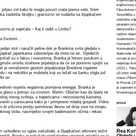
engleskoga je
književnosti 
uz prljavi zid kako bi mogla povući vrata prema sebi, finim
Filozofskom f
ka zaobišla školjku i graciozno se sudarila sa šljapkačem
Sveučilišta u 
slobodno vri
pisanjem pro
uozno je zaječala – Kaj ti radiš u Limbu?
elektroničke 
radove objavl
 sa životom…
studentskim 
Humanist i Th
jedan stol i naručili peline dok je Brankina svita gledala s
Kriminalisti
japkač japankama zaboravljao da mora na wc. Sljedećih
Natkrovlje o
pričali su o faksu i novostima; Branka je hitrom porukom u
osvojio je pr
grtuše
umirila strahove prijateljica da će se ponovno spojiti sa
natječaju Kri
ač je omraženom gestom pripaljivanja Brankine cigarete
(2022.). Tako
du i na nekoliko je mobitela koji su ležali na šanku stigla još
uži izbor natj
fkt ne
.
masa i Pišem 
te Prozak (2
ednom osjetila negativna promjena energije, Branka je
je zaposlen 
la glavu u potrazi za izvorom. Martin. Obučen kao da lipanj ne
hrvatskoga j
eštaj novog svibnja, u trapericama i neizostavnoj kariranoj
rivenih u vansicama kako je i primjereno mladoj gospodi. Vidno
proza
ako bi vršcima prstiju pomilovao desnu od dvije sise na stropu,
ankinog stola, nasmiješio svojim bademastim očima i rekao:
Rea Kurt
 uzbuđeno su uglas zašuštale, a šljapkačevi otkriveni nožni
Obitelji i
 zgrčili. Branka je pokušala nonšalantno upoznati mladiće pa je