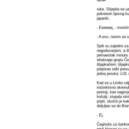
ruke. Slijepila se 
pokretom lijevog ku
japanki.
- Eeeeeej, - monstr
- A evo, nosim se
Sjeli su zajedno za 
negodovanjem, a šl
petnaestak minuta 
whatsapp grupu
Če
šljapkačem; šljapk
potpisao sebi presu
jedna poruka:
LOL 
Kad se u Limbu odj
instinktivno okrenu
postoji, kao nagovj
košulji, stopala sk
pripit, skočio je k
doljuljao se do Br
- Ej.
Čegrtuše za šankom
prsti bijesno su se