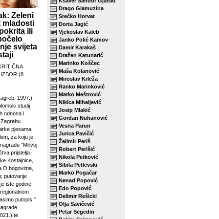
Ksaver Šandor Gjalski
Drago Glamuzina
k: Zeleni
Srećko Horvat
 mladosti
Dorta Jagić
pokrita ili
Vjekoslav Kaleb
počelo
Janko Polić Kamov
je svijeta
Damir Karakaš
taji
Dražen Katunarić
Marinko Koščec
KRITIČNA
Maša Kolanović
 IZBOR (8.
Miroslav Krleža
Ranko Marinković
Matko Meštrović
agreb, 1997.)
Nikica Mihaljević
plomski studij
Josip Mlakić
h odnosa i
Gordan Nuhanović
u Zagrebu.
Vesna Parun
birke pjesama
Jurica Pavičić
lom, za koju je
Želimir Periš
 nagradu "Milivoj
Robert Perišić
tva prijatelja
Nikola Petković
ke Kostajnice,
Sibila Petlevski
sa O bogovima,
Marko Pogačar
u; putovanje
Nenad Popović
je iste godine
Edo Popović
 regionalnom
Delimir Rešicki
asimo putopis."
Olja Savičević
 nagrade
Petar Segedin
021.) te