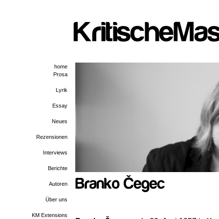
home
Prosa
Lyrik
Essay
Neues
Rezensionen
Interviews
Berichte
Autoren
Über uns
KM Extensions