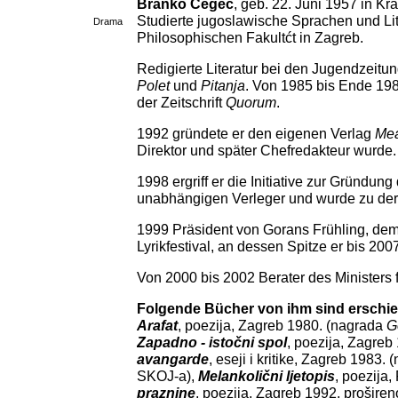
Branko Čegec
, geb.
22. Juni 1957 in Kra
Studierte jugoslawische Sprachen und Lit
Drama
Philosophischen Fakultćt in Zagreb.
Redigierte Literatur bei den Jugendzeitun
Polet
und
Pitanja
. Von 1985 bis Ende 198
der Zeitschrift
Quorum
.
1992 gründete er den eigenen Verlag
Me
Direktor und später Chefredakteur wurde.
1998 ergriff er die Initiative zur Gründun
unabhängigen Verleger und wurde zu der
1999 Präsident von Gorans Frühling, dem
Lyrikfestival, an dessen Spitze er bis 200
Von 2000 bis 2002 Berater des Ministers f
Folgende Bücher von ihm sind erschi
Arafat
, poezija,
Zagreb
1980. (nagrada
G
Zapadno - istočni spol
, poezija,
Zagreb
avangarde
, eseji i kritike,
Zagreb
1983. (
SKOJ-a),
Melankolični ljetopis
, poezija,
praznine
, poezija, Zagreb 1992, prošire