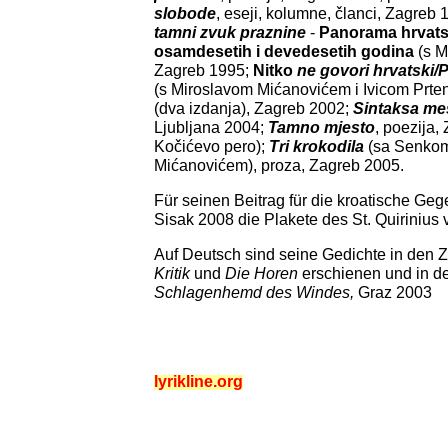
slobode
, eseji, kolumne, članci, Zagreb 
tamni zvuk praznine
-
Panorama hrvats
osamdesetih i devedesetih godina
(s 
Zagreb 1995;
Nitko
ne govori hrvatski/
(s Miroslavom Mićanovićem i Ivicom Prten
(dva izdanja), Zagreb 2002;
Sintaksa me
Ljubljana 2004;
Tamno mjesto
, poezija
Kočićevo pero);
Tri krokodila
(sa Senkom
Mićanovićem), proza, Zagreb 2005.
Für seinen Beitrag für die kroatische Geg
Sisak 2008 die Plakete des St. Quirinius 
Auf Deutsch sind seine Gedichte in den Z
Kritik
und
Die Horen
erschienen und in de
Schlagenhemd des Windes,
Graz 2003
lyrikline.org