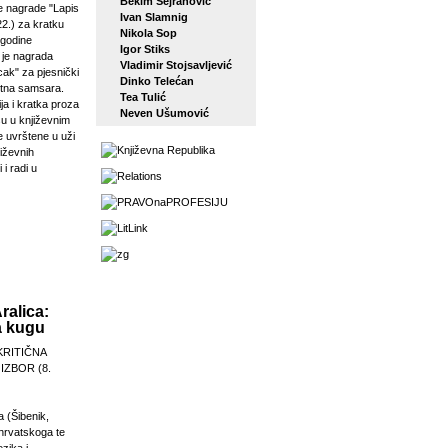
Bekim Sejranović
 nagrade "Lapis
Ivan Slamnig
22.) za kratku
Nikola Sop
 godine
Igor Stiks
j je nagrada
Vladimir Stojsavljević
ak" za pjesnički
Dinko Telećan
etna samsara.
Tea Tulić
ja i kratka proza
Neven Ušumović
su u književnim
e uvrštene u uži
jiževnih
 i radi u
ralica:
a kugu
KRITIČNA
 IZBOR (8.
a (Šibenik,
 hrvatskoga te