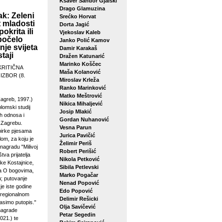
Ksaver Šandor Gjalski
Drago Glamuzina
k: Zeleni
Srećko Horvat
 mladosti
Dorta Jagić
pokrita ili
Vjekoslav Kaleb
počelo
Janko Polić Kamov
je svijeta
Damir Karakaš
taji
Dražen Katunarić
Marinko Koščec
KRITIČNA
Maša Kolanović
 IZBOR (8.
Miroslav Krleža
Ranko Marinković
Matko Meštrović
agreb, 1997.)
Nikica Mihaljević
plomski studij
Josip Mlakić
h odnosa i
Gordan Nuhanović
u Zagrebu.
Vesna Parun
birke pjesama
Jurica Pavičić
lom, za koju je
Želimir Periš
 nagradu "Milivoj
Robert Perišić
tva prijatelja
Nikola Petković
ke Kostajnice,
Sibila Petlevski
sa O bogovima,
Marko Pogačar
u; putovanje
Nenad Popović
je iste godine
Edo Popović
 regionalnom
Delimir Rešicki
asimo putopis."
Olja Savičević
 nagrade
Petar Segedin
021.) te