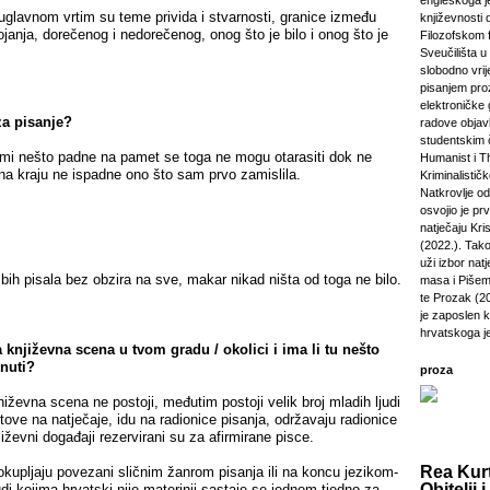
engleskoga je
uglavnom vrtim su teme privida i stvarnosti, granice između
književnosti 
ojanja, dorečenog i nedorečenog, onog što je bilo i onog što je
Filozofskom f
Sveučilišta u 
slobodno vri
pisanjem pro
elektroničke 
za pisanje?
radove objavl
studentskim 
mi nešto padne na pamet se toga ne mogu otarasiti dok ne
Humanist i Th
na kraju ne ispadne ono što sam prvo zamislila.
Kriminalisti
Natkrovlje o
osvojio je pr
natječaju Kri
(2022.). Tako
uži izbor natj
bih pisala bez obzira na sve, makar nikad ništa od toga ne bilo.
masa i Pišem 
te Prozak (2
je zaposlen 
hrvatskoga j
 književna scena u tvom gradu / okolici i ima li tu nešto
knuti?
proza
ževna scena ne postoji, međutim postoji velik broj mladih ljudi
stove na natječaje, idu na radionice pisanja, održavaju radionice
jiževni događaji rezervirani su za afirmirane pisce.
Rea Kurt
kupljaju povezani sličnim žanrom pisanja ili na koncu jezikom-
Obitelji i
udi kojima hrvatski nije materinji sastaje se jednom tjedno za