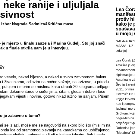
 neke ranije i uljuljala
Lea Čora
asivnost
manifest
protiv hi
kako je 
i izbor Nagrade Sedmica&Kritična masa
spašavan
u mojoj s
NAGRADA "
 je mjesto u finalu zauzela i Marina Gudelj. Što joj znači
MASA" - UŽI
ak u finale otkrila nam je u intervjuu.
izdanje)
Lea Čorak (Z
završila je di
iš?
međunarodni
diplomacije 
kad veselo, nekad bijesno, a nekad u svom zatvorenom balonu.
Autorica je z
 i životinjama, odlazim na noćne vožnje, na kvizove, u prirodu.
Šetnja šareni
, putujem i morim se mislima kako utrpati 20 kilograma prtljage
2021. primila
ledam dokumentarce o suđenjima, čitam, gledam dobre i loše
Cvetnić" Druš
bjegavam vijesti i novine, gotovo nikad ružno ne sanjam. Pišem.
knjige Hrvats
kao i putopi
ljudima i mor
Grčkom, koji 
što je zabavno u tome?
nagrađen na
natječaju "Sp
i se izlazi, može me se nagovoriti na skoro bilo što (mislim na
Dobitnica je
o onda ide od sramotnog pjevanja na karaokama do uobičajenog
"Metafora" (2
vakom slučaju, zabavni su ljudi s kojima izlazim, čak i onda