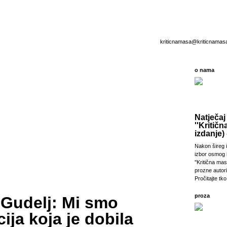
kriticnamasa@kriticnamas
o nama
Natječaj
''Kritičn
izdanje) 
Nakon šireg i
izbor osmog 
''Kritična ma
prozne autori
Pročitajte tko 
proza
 Gudelj: Mi smo
ija koja je dobila