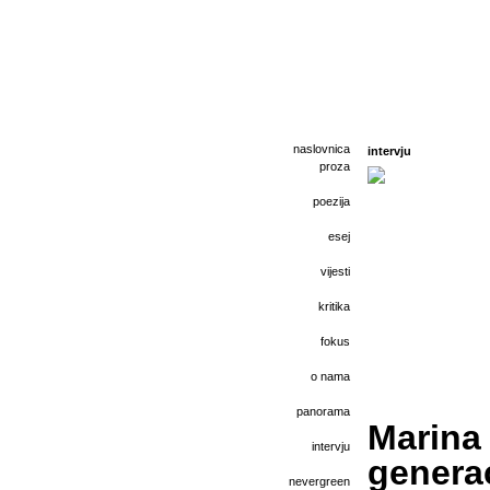
naslovnica
intervju
proza
poezija
esej
vijesti
kritika
fokus
o nama
panorama
Marina
intervju
generac
nevergreen