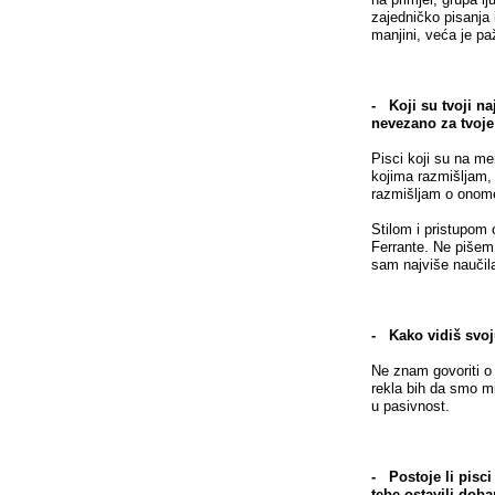
zajedničko pisanja 
manjini, veća je p
- Koji su tvoji naj
nevezano za tvoje
Pisci koji su na me
kojima razmišljam,
razmišljam o onom
Stilom i pristupom 
Ferrante. Ne pišem 
sam najviše naučil
- Kako vidiš svoj
Ne znam govoriti o l
rekla bih da smo mi 
u pasivnost.
- Postoje li pisci
tebe ostavili dob