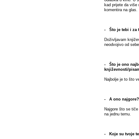
kad prijete da viš
komentira na glas.
- Što je tebi i za
Doživljavam književ
neodvojivo od sebe
- Što je ono najb
književnosti/pisa
Najbolje je to što
- A ono najgore?
Najgore što se tič
na jednu temu.
- Koje su tvoje 