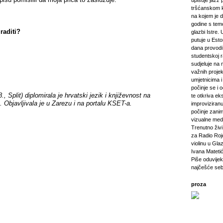
upisuje jazz 
tršćanskom k
na kojem je d
godine s tem
raditi?
glazbi Istre. 
putuje u Esto
dana provod
studentskoj 
sudjeluje na 
važnih projeka
umjetnicima i 
počinje se i 
, Split) diplomirala je hrvatski jezik i književnost na
te otkriva ek
. Objavljivala je u Zarezu i na portalu KSET-a.
improviziranu
počinje zanim
vizualne medij
Trenutno živi 
za Radio Rojc
violinu u Gla
Ivana Mateti
Piše oduvijek
najčešće seb
proza