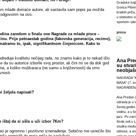
Gradske knji
Gorica Pišem
am mlađe domaće autore, ali sastavila sam popis pa možda
kratkih priča,
e odgovorim na ovo.
u slobodno v
sportom i pl
proza
odina zaredom u finalu ove Nagrade za mlade pisce –
inu. Prije petnaestak godina (fakovska generacija, recimo),
Smatramo to, ipak, signifikantnom činjenicom. Kako to
dređuje kvalitetu nečijeg rada, no znamo kako je to nekad išlo.
Ana Pre
e da su autorice izborile svoj prostor, ali čini mi se da dok god
su stvar
žena, a koliko muškaraca (ne samo u književnosti) da smo
neobjašn
vnosti.
NAGRADA "
MASA" (7. izd
NAGRAĐENA
i željela napisati?
Ana Predan (
odrasla je u 
šestoj godini 
violinu, a u š
jazz. Po zav
o išta) da si ušla u uži izbor 7Km?
škole seli u L
studira međ
bio je ogromno i pozitivno iznenađenje. Sebično me usrećilo što
odnose, a on
i pišu pomislili da moja priča to zaslužuje.