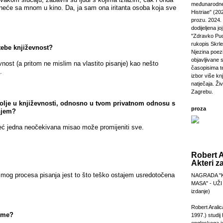
međunarodne
e neće sa mnom u kino. Da, ja sam ona iritanta osoba koja sve
Histriae" (20
prozu. 2024.
dodijeljena jo
"Zdravko Puc
rukopis Skrl
 tebe književnost?
Njezina poezi
objavljivane 
nost (a pritom ne mislim na vlastito pisanje) kao nešto
časopisima t
.
izbor više kn
natječaja. Živi
Zagrebu.
olje u književnosti, odnosno u tvom privatnom odnosu s
proza
njem?
 već jedna neočekivana misao može promijeniti sve.
Robert A
Akteri z
e mog procesa pisanja jest to što teško ostajem usredotočena
NAGRADA "
MASA" - UŽI
izdanje)
Robert Aralic
teme?
1997.) studij