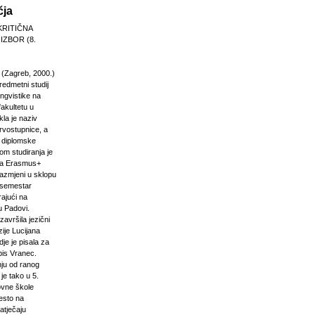
čja
KRITIČNA
 IZBOR (8.
 (Zagreb, 2000.)
edmetni studij
 lingvistike na
akultetu u
la je naziv
rvostupnice, a
e diplomske
om studiranja je
na Erasmus+
razmjeni u sklopu
n semestar
rajući na
u Padovi.
završila jezični
ije Lucijana
dje je pisala za
pis Vranec.
nju od ranog
 je tako u 5.
vne škole
jesto na
atječaju