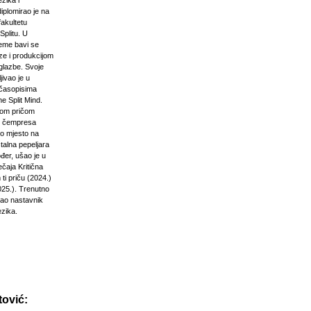
zika i
diplomirao je na
akultetu
Splitu. U
jeme bavi se
ze i produkcijom
glazbe. Svoje
jivao je u
časopisima
e Split Mind.
čkom pričom
d čempresa
vo mjesto na
stalna pepeljara
đer, ušao je u
ečaja Kritična
ti priču (2024.)
025.). Trenutno
kao nastavnik
ezika.
ović: