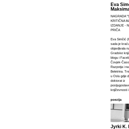
Eva Sim
Maksima
NAGRADA "
KRITIČNA M
IZDANJE -
PRIČA
Eva Simčić (
sada je krać
objavljivala 
Gradske knji
blogu i Faceb
Čovjek-Časop
Razpotja i na 
Beletrina. Tre
u Oslu gdje 
doktorat iz
postjugosla
književnosti i
poezija
Jyrki K. 