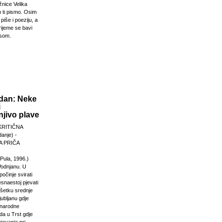
žnice Velika
 ti pismo. Osim
 piše i poeziju, a
rijeme se bavi
esom.
dan: Neke
i
jivo plave
KRITIČNA
anje) -
 PRIČA
Pula, 1996.)
Vodnjanu. U
počinje svirati
esnaestoj pjevati
ršetku srednje
jubljanu gdje
unarodne
da u Trst gdje