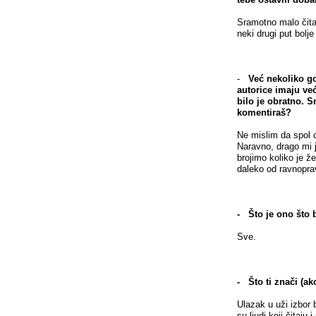
Sramotno malo čit
neki drugi put bolj
-
Već nekoliko g
autorice imaju već
bilo je obratno. 
komentiraš?
Ne mislim da spol o
Naravno, drago mi j
brojimo koliko je 
daleko od ravnopra
- Što je ono što b
Sve.
- Što ti znači (ak
Ulazak u uži izbor 
su ljudi koji čitaju 