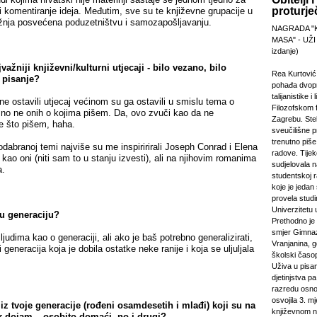
proturje
i komentiranje ideja. Međutim, sve su te književne grupacije u
ažnja posvećena poduzetništvu i samozapošljavanju.
NAGRADA "
MASA" - UŽI
izdanje)
važniji književni/kulturni utjecaji - bilo vezano, bilo
Rea Kurtović
 pisanje?
pohađa dvopr
talijanistike i
ne ostavili utjecaj većinom su ga ostavili u smislu tema o
Filozofskom f
 no ne onih o kojima pišem. Da, ovo zvuči kao da ne
Zagrebu. Stek
e što pišem, haha.
sveučilišne p
trenutno piš
odabranoj temi najviše su me inspiririrali Joseph Conrad i Elena
radove. Tijek
kao oni (niti sam to u stanju izvesti), ali na njihovim romanima
sudjelovala 
a.
studentskoj 
koje je jeda
provela studi
Univerzitetu 
u generaciju?
Prethodno je 
smjer Gimnaz
judima kao o generaciji, ali ako je baš potrebno generalizirati,
Vranjanina, g
generacija koja je dobila ostatke neke ranije i koja se uljuljala
školski časo
Uživa u pisa
djetinjstva pa
razredu osno
osvojila 3. m
 iz tvoje generacije (rođeni osamdesetih i mlađi) koji su na
književnom n
ar dojam – osobito domaći, no i drugi?