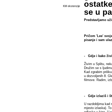
ostatke
KM ekstenzije
se u p
Predstavljamo už
Pričom 'Lee' svoje
pisanje i sam ulaz
- Gdje i kako živ
Živim u Splitu, ne
Družim se s ljudima
Kad zgrabim priliku
u dozvoljenih 8. G
filmove. Radim, iz
- Gdje izlaziš i 
U razdobljima kad m
mjesto izlaska). T
odlaska u kino. U s