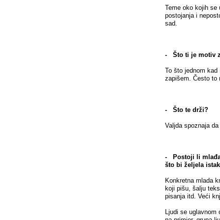
Teme oko kojih se 
postojanja i nepost
sad.
- Što ti je motiv 
To što jednom kad 
zapišem. Često to 
- Što te drži?
Valjda spoznaja da 
- Postoji li mlađa
što bi željela ista
Konkretna mlada kni
koji pišu, šalju tek
pisanja itd. Veći kn
Ljudi se uglavnom o
na primjer, grupa lj