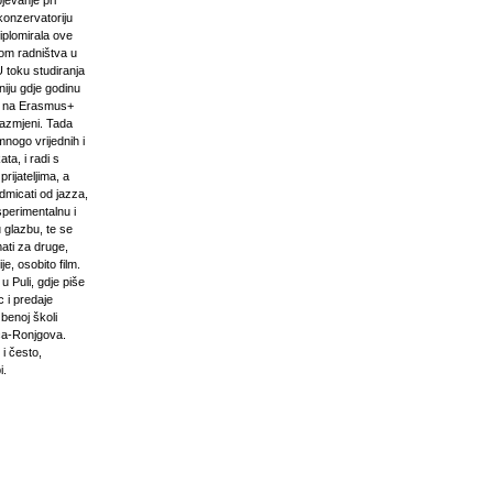
pjevanje pri
onzervatoriju
iplomirala ove
om radništva u
U toku studiranja
niju gdje godinu
i na Erasmus+
razmjeni. Tada
mnogo vrijednih i
ta, i radi s
prijateljima, a
odmicati od jazza,
sperimentalnu i
 glazbu, te se
ati za druge,
e, osobito film.
u Puli, gdje piše
 i predaje
zbenoj školi
ća-Ronjgova.
 i često,
i.