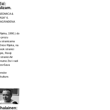
čić:
lizam.
SEDMICA &
ASA" 6.
 NAGRAĐENA
Rijeka, 1990.) do
u prozu
na stranicama
žnice Rijeka, na
ook stranici
is, Reviji
stranici Air
nutno živi i radi
dovršava
venske
 kulture.
Ihalainen: