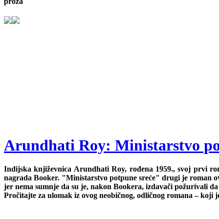
proza
Arundhati Roy: Ministarstvo po
Indijska književnica Arundhati Roy, rođena 1959., svoj prvi roma
nagrada Booker. "Ministarstvo potpune sreće" drugi je roman ove s
jer nema sumnje da su je, nakon Bookera, izdavači požurivali da 
Pročitajte za ulomak iz ovog neobičnog, odličnog romana – koji j