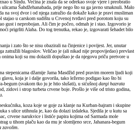
znao u Sindu. Većina je znala da se odrekao svoje vjere i preobratio
na ulicama Šahdžehanabada, prije nego što su ga javno smaknuli. Malo
ada na svoj dvor i od njega zatražio da dokaže kako je pravi musliman
stajao u carskom sudištu u Crvenoj tvrđavi pred porotom koju su
stao gust i neprobojan. Ali čim je počeo, odmah je i stao. Izgovorio je
 prigrliti Alaha. Do tog trenutka, rekao je, izgovarati šehadet bilo
nja i zato što se nisu obazirali na činjenice i povijest. Jer, unutar
 zatražili blagoslov. Veličao je (ali nikad nije propovijedao) prevlast
onima koji su mu dolazili dopuštao je da njegovu priču pretvore u
li na stepenicama džamije Jama Masdžid pred pravim morem ljudi koji
u glavu, koja je i dalje govorila, tako ležerno podigao kao što bi
a-begum (svakom tko ju je htio slušati), u sićušnoj
dargi
hazrata
 zidovi i strop turbeta crvene boje. Prošlo je više od tristo godina,
u.
 beskućnika, koza koje se goje za klanje na Kurban-bajram i skupine
a s ulice utihnula je, kao da dolazi izdaleka. Sjedila je u kutu sa
nac, crvene narukvice i listiće papira kojima od Sarmada mole
-natrag u tihom plaču kao da mu je slomljeno srce, Jahanara-begum
a zavolim.