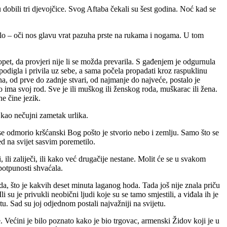
 dobili tri djevojčice. Svog Aftaba čekali su šest godina. Noć kad se
elo – oči nos glavu vrat pazuha prste na rukama i nogama. U tom
opet, da provjeri nije li se možda prevarila. S gađenjem je odgurnula
et podigla i privila uz sebe, a sama počela propadati kroz raspuklinu
rna, od prve do zadnje stvari, od najmanje do najveće, postalo je
o ima svoj rod. Sve je ili muškog ili ženskog roda, muškarac ili žena.
 ne čine jezik.
e kao nečujni zametak urlika.
 se odmorio kršćanski Bog pošto je stvorio nebo i zemlju. Samo što se
ed na svijet sasvim poremetilo.
, ili zaliječi, ili kako već drugačije nestane. Molit će se u svakom
 potpunosti shvaćala.
, što je kakvih deset minuta laganog hoda. Tada još nije znala priču
u je privukli neobični ljudi koje su se tamo smjestili, a viđala ih je
u. Sad su joj odjednom postali najvažniji na svijetu.
je. Većini je bilo poznato kako je bio trgovac, armenski Židov koji je u