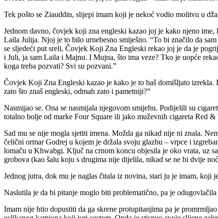
Tek pošto se Ziauddin, slijepi imam koji je nekoć vodio molitvu u džami
Jednom davno, čovjek koji zna engleski kazao joj je kako njeno ime, 
Laila Julija. Njoj je to bilo urnebesno smiješno. “To bi značilo da sa
se sljedeći put sreli, Čovjek Koji Zna Engleski rekao joj je da je pogr
i Juli, ja sam Laila i Majnu. I Mujna, što ima veze? Tko je uopće
koga treba pozvati? Svi su pozvani.”
Čovjek Koji Zna Engleski kazao je kako je to baš domišljato izrekla.
zato što znaš engleski, odmah zato i pametniji?”
Nasmijao se. Ona se nasmijala njegovom smijehu. Podijelili su cigaret
totalno bolje od marke Four Square ili jako muževnih cigareta Red &
Sad mu se nije mogla sjetiti imena. Možda ga nikad nije ni znala. Ne
čelični ormar Godrej u kojem je držala svoju glazbu – vrpce i izgreban
lomaču u Khwabgi. Ključ na crnom koncu objesila je oko vrata, uz sav
grobova (kao šalu koju s drugima nije dijelila, nikad se ne bi dvije no
Jednog jutra, dok mu je naglas čitala iz novina, stari ju je imam, koji 
Naslutila je da bi pitanje moglo biti problematično, pa je odugovlačila s
Imam nije htio dopustiti da ga skrene protupitanjima pa je promrmlja
oslikanog kamiona koji juri cestom. Onda je stisnuo svoje slijepe ze