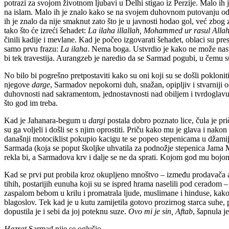
potrazi za svojom životnom ljubavi u Delhi stigao iz Perzije. Malo ih
na islam. Malo ih je znalo kako se na svojem duhovnom putovanju odre
ih je znalo da nije smaknut zato što je u javnosti hodao gol, već zbog
tako što će izreći šehadet:
La ilaha illallah, Mohammed ur rasul Alla
činili kadije i mevlane. Kad je počeo izgovarati šehadet, oblaci su pres
samo prvu frazu:
La ilaha
. Nema boga. Ustvrdio je kako ne može nasta
bi tek travestija. Aurangzeb je naredio da se Sarmad pogubi, u čemu s
No bilo bi pogrešno pretpostaviti kako su oni koji su se došli poklonit
njegove
darge
, Sarmadov nepokorni duh, snažan, opipljiv i stvarniji od
duhovnosti nad sakramentom, jednostavnosti nad obiljem i tvrdoglavu
što god im treba.
Kad je Jahanara-begum u
dargi
postala dobro poznato lice, čula je p
su ga voljeli i došli se s njim oprostiti. Priču kako mu je glava i nakon
današnji motociklist pokupio kacigu te se popeo stepenicama u džamiju
Sarmada (koja se poput školjke uhvatila za podnožje stepenica Jama Mas
rekla bi, a Sarmadova krv i dalje se ne da sprati. Kojom god mu bojom
Kad se prvi put probila kroz okupljeno mnoštvo – između prodavača am
tihih, postarijih eunuha koji su se ispred hrama naselili pod ceradom –
zaspalom bebom u krilu i promatrala ljude, muslimane i hinduse, kako
blagoslov. Tek kad je u kutu zamijetila gotovo prozirnog starca suhe, 
dopustila je i sebi da joj poteknu suze.
Ovo mi je sin, Aftab
, šapnula j
Hazrat
Sarmad nije se oglušio.