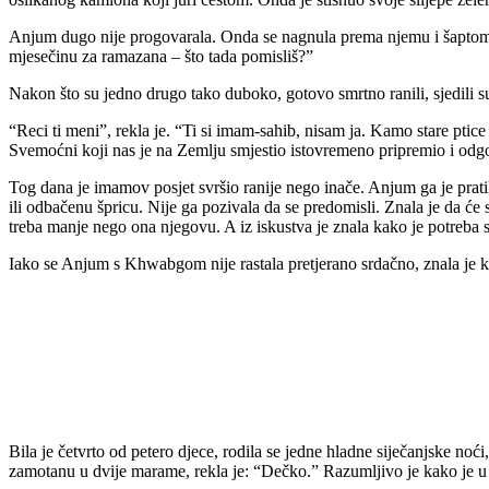
Anjum dugo nije progovarala. Onda se nagnula prema njemu i šaptom m
mjesečinu za ramazana – što tada pomisliš?”
Nakon što su jedno drugo tako duboko, gotovo smrtno ranili, sjedili s
“Reci ti meni”, rekla je. “Ti si imam-sahib, nisam ja. Kamo stare ptic
Svemoćni koji nas je na Zemlju smjestio istovremeno pripremio i odgo
Tog dana je imamov posjet svršio ranije nego inače. Anjum ga je prati
ili odbačenu špricu. Nije ga pozivala da se predomisli. Znala je da će 
treba manje nego ona njegovu. A iz iskustva je znala kako je potreba s
Iako se Anjum s Khwabgom nije rastala pretjerano srdačno, znala je 
Bila je četvrto od petero djece, rodila se jedne hladne siječanjske noći
zamotanu u dvije marame, rekla je: “Dečko.” Razumljivo je kako je 