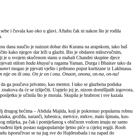
ebe i čuvala kao oko u glavi. Aftabu čak ni nakon što je rodila
a.
nu dana naučio je naizust dobar dio Kurana na arapskom, iako baš
e očito kako njegov dar leži u glazbi. Bio je obdaren milozvučnim,
 je u svojem skučenom stanu u mahali Chandni skupine djece
pjevati stilom
bada khayal
u ragama Yaman, Durga i Bhairav tako da
humri
mogao je pjevati vješto i pribrano poput kurtizane iz Lakhnaua.
n nije on ili ona. On je on i ona. Onaon, onona, on-na, on-na!
e da ga poučava privatno, kao mentor. I tako se glazbena poduka
znakova da će se izliječiti. Uspjelo joj je, nizom domišljatih izgovora,
sljetku je učinila što je morala. Skupila je hrabrost i sve kazala
bitelj drugog hećima – Abdula Majida, koji je pokrenuo popularnu robnu
ulaka, grožđa, naranči, lubenica, metvice, mrkve, malo špinata, kus-
 hladnog mlijeka, pa čak i pomiješanog s običnom vodom imaju ne samo
uđeni lijek postao najpopularnije ljetno piće u cijeloj regiji. Rooh
gradu isporučivao se na jug sve do Hajderabada i na zapad do