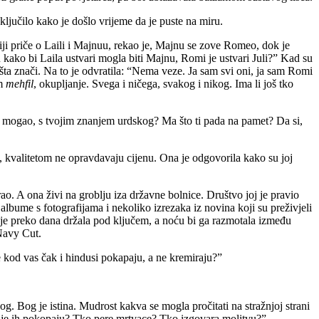
aključilo kako je došlo vrijeme da je puste na miru.
ji priče o Laili i Majnuu, rekao je, Majnu se zove Romeo, dok je
ju kako bi Laila ustvari mogla biti Majnu, Romi je ustvari Juli?” Kad su
 išta znači. Na to je odvratila: “Nema veze. Ja sam svi oni, ja sam Romi
am
mehfil
, okupljanje. Svega i ničega, svakog i nikog. Ima li još tko
 i mogao, s tvojim znanjem urdskog? Ma što ti pada na pamet? Da si,
e, kvalitetom ne opravdavaju cijenu. Ona je odgovorila kako su joj
. A ona živi na groblju iza državne bolnice. Društvo joj je pravio
albume s fotografijama i nekoliko izrezaka iz novina koji su preživjeli
 je preko dana držala pod ključem, a noću bi ga razmotala između
 Navy Cut.
 se kod vas čak i hindusi pokapaju, a ne kremiraju?”
Bog. Bog je istina. Mudrost kakva se mogla pročitati na stražnjoj strani
 gdje ih pokopaju? Tko pere mrtvace? Tko izgovara molitvu?”