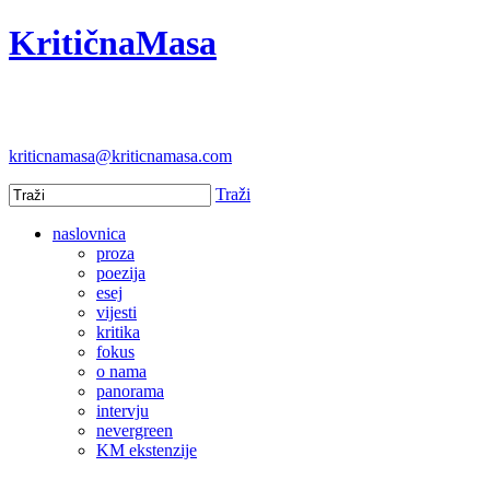
KritičnaMasa
kriticnamasa@kriticnamasa.com
Traži
naslovnica
proza
poezija
esej
vijesti
kritika
fokus
o nama
panorama
intervju
nevergreen
KM ekstenzije