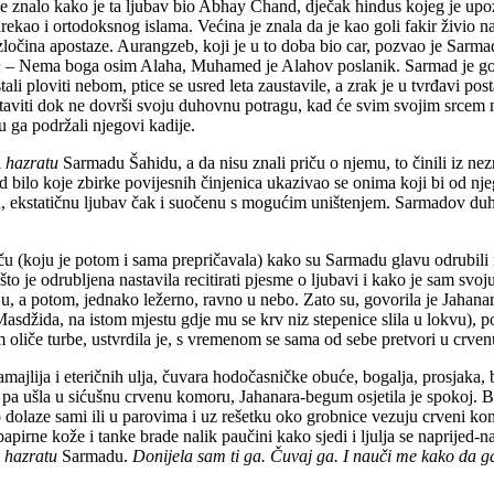
 je znalo kako je ta ljubav bio Abhay Chand, dječak hindus kojeg je upo
kao i ortodoksnog islama. Većina je znala da je kao goli fakir živio 
 zločina apostaze. Aurangzeb, koji je u to doba bio car, pozvao je Sarm
h
– Nema boga osim Alaha, Muhamed je Alahov poslanik. Sarmad je gol 
tali ploviti nebom, ptice se usred leta zaustavile, a zrak je u tvrđavi po
viti dok ne dovrši svoju duhovnu potragu, kad će svim svojim srcem moći
u ga podržali njegovi kadije.
i
hazratu
Sarmadu Šahidu, a da nisu znali priču o njemu, to činili iz nezna
 bilo koje zbirke povijesnih činjenica ukazivao se onima koji bi od njega
, ekstatičnu ljubav čak i suočenu s mogućim uništenjem. Sarmadov duh 
riču (koju je potom i sama prepričavala) kako su Sarmadu glavu odrubi
 što je odrubljena nastavila recitirati pjesme o ljubavi i kako je sam svoj
, a potom, jednako ležerno, ravno u nebo. Zato su, govorila je Jahanar
džida, na istom mjestu gdje mu se krv niz stepenice slila u lokvu), pod,
 oliče turbe, ustvrdila je, s vremenom se sama od sebe pretvori u crven
ajlija i eteričnih ulja, čuvara hodočasničke obuće, bogalja, prosjaka,
 pa ušla u sićušnu crvenu komoru, Jahanara-begum osjetila je spokoj. Buk
 dolaze sami ili u parovima i uz rešetku oko grobnice vezuju crveni ko
papirne kože i tanke brade nalik paučini kako sjedi i ljulja se naprijed
e
hazratu
Sarmadu.
Donijela sam ti ga. Čuvaj ga. I nauči me kako da g