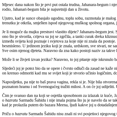
Mjesec dana nakon što je prvi put ostala trudna, Jahanara-begum i njen
rodio, Jahanari-begum bila je najsretniji dan u životu.
Ujutro, kad je sunce obasjalo ugodnu, toplu sobu, razmotala je malog
trenutku je otkrila, smješten ispod njegovog muškog spolnog organa, j
Je li moguće da majku prestravi vlastito dijete? Jahanaru-begum jest. 
ono što je stvorila, crijeva su joj se zgrčila, a tanki curak dreka klizn
između svijeta koji poznaje i svjetova za koje nije ni znala da postoje.
besmisleno. U jedinom jeziku koji je znala, urdskom, sve stvari, ne sa
Sve osim njenog djeteta. Naravno da zna kako postoji naziv za takve 
Može li se živjeti izvan jezika? Naravno, to joj pitanje nije iskrsnulo 
Sljedeći joj je potez bio da se opere i čvrsto odluči da zasad ne kaž
on krenuo odmoriti kad mu se svijet koji je stvorio učinio logičnim, d
Naposljetku, pa nije to baš prava vagina, rekla si je. Nije bila otvorena
poznatom hramu i od Svemogućeg tražiti milost. A on će joj udijeliti. Ud
Čim je svanuo dan na koji se osjetila sposobnom za izlazak iz kuće,
o
hazratu
Sarmadu Šahidu i nije imala pojma što ju je navelo da se tak
kad je prolazila putem do bazara Meena, ljudi kakve joj u dotadašnjem 
Priču o
hazratu
Sarmadu Šahidu nisu znali ni svi posjetioci njegovog tur