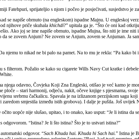
ji Fatehpuri, sprijateljio s njom i počeo je posjećivati, susjedstvo je z
kad se napiše obrnuto (na engleskom) ispadne Majnu. U engleskoj verzi
m od njihove priče skuhala
khichdi
?” upitala ga je. “Što će oni kad otkri
iješio. Ako joj se ime napiše obrnuto, ispadne Mujna, što niti je ime niti
 rekao da se zovem Anjum? Ne zovem se Anjum, zovem se Anjuman. Ja s
 Da njemu to nikad ne bi palo na pamet. Na to mu je rekla: “Pa kako bi
u s filterom. Požalio se kako su cigarete Wills Navy Cut kratke i debel
 White.
ma njega odavno, Čovjeka Koji Zna Engleski, otišao je već kamo je morao
e ploče – stari harmonij, odjeću, nakit, očeve knjige s pjesmama, svoje 
ijenu srebrnu čačkalicu. Spavala je na izlizanom perzijskom sagu koji
ći zaredom smjestila između istih grobova). I dalje je pušila. Još uvijek
je očito uopće nije slušao, upitao, i to onako, kao usput: “Je li istina da
 odgovorom. “Istina? Je li što istina? Što je to ustvari istina?”
o automatski odgovor. “
Sach Khuda hai. Khuda hi Sach hai.
” Istina je 
lene oči i upitao prepredeno zelenim šaptom: “Reci, kad tvoji preminu,