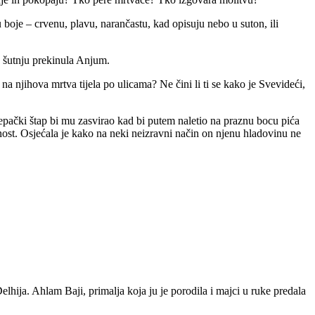
oje – crvenu, plavu, narančastu, kad opisuju nebo u suton, ili
e šutnju prekinula Anjum.
a njihova mrtva tijela po ulicama? Ne čini li ti se kako je Svevideći,
jepački štap bi mu zasvirao kad bi putem naletio na praznu bocu pića
jenost. Osjećala je kako na neki neizravni način on njenu hladovinu ne
Delhija. Ahlam Baji, primalja koja ju je porodila i majci u ruke predala