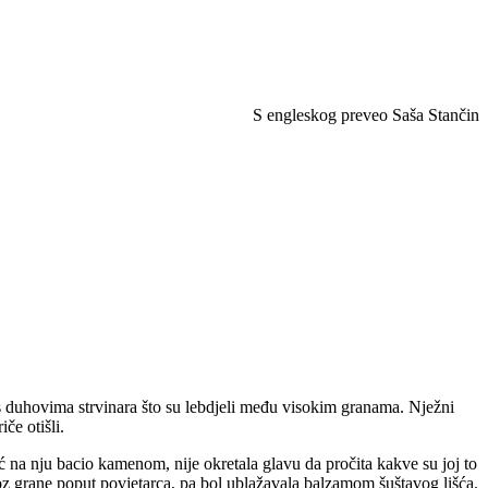
S engleskog preveo Saša Stančin
 s duhovima strvinara što su lebdjeli među visokim granama. Nježni
če otišli.
ić na nju bacio kamenom, nije okretala glavu da pročita kakve su joj to
kroz grane poput povjetarca, pa bol ublažavala balzamom šuštavog lišća.