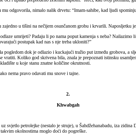
u odgovorila, nimalo nalik drvetu: “Imam-sahibe, kad ljudi spominju b
u zajedno u tišini na nečijem osunčanom grobu i krvarili. Naposljetku j
e odlaze umrijeti? Padaju li po nama poput kamenja s neba? Nailazimo li n
varajući postupak kad nas s nje treba ukloniti?”
la pogledom dok je odlazio i kuckajući tražio put između grobova, a sl
se vratiti. Koliko god skrivena bila, znala je prepoznati istinsku usaml
kladište u koje stanu znatne količine okrutnosti.
kako nema pravo odavati mu snove i tajne.
2.
Khwabgah
, uz svjetlo petrolejke (nestalo je struje), u Šahdžehanabadu, iza zidina 
u takvim okolnostima moglo doći do pogreške.