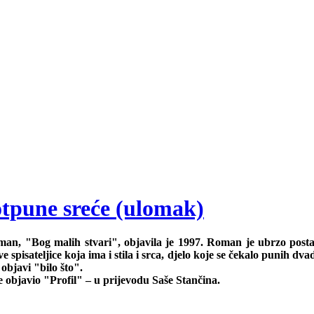
tpune sreće (ulomak)
n, "Bog malih stvari", objavila je 1997. Roman je ubrzo postao svj
pisateljice koja ima i stila i srca, djelo koje se čekalo punih dva
objavi "bilo što".
e objavio "Profil" – u prijevodu Saše Stančina.