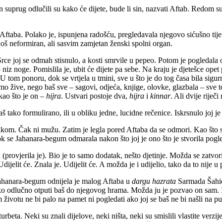
 suprug odlučili su kako će dijete, bude li sin, nazvati Aftab. Redom su
 Aftaba. Polako je, ispunjena radošću, pregledavala njegovo sićušno tij
oš neformiran, ali sasvim zamjetan ženski spolni organ.
Srce joj se odmah stisnulo, a kosti smrvile u pepeo. Potom je pogledala 
uo niz noge. Pomislila je, ubit će dijete pa sebe. Na kraju je djetešce op
 U tom ponoru, dok se vrtjela u tmini, sve u što je do tog časa bila sigu
mo žive, nego baš sve – sagovi, odjeća, knjige, olovke, glazbala – sve t
kao što je on –
hijra
. Ustvari postoje dva,
hijra
i
kinnar
. Ali dvije riječi
baš tako formulirano, ili u obliku jedne, lucidne rečenice. Iskrsnulo joj j
e nikom. Čak ni mužu. Zatim je legla pored Aftaba da se odmori. Kao što
ok se Jahanara-begum odmarala nakon što joj je ono što je stvorila pogl
 (provjerila je). Bio je to samo dodatak, nešto djetinje. Možda se zatvori
ijelit će. Znala je. Udijelit će. A možda je i udijelio, tako da to nije u
 Jahanara-begum odnijela je malog Aftaba u
dargu
hazrata
Sarmada Šahida
o odlučno otputi baš do njegovog hrama. Možda ju je pozvao on sam. Ili s
životu ne bi palo na pamet ni pogledati ako joj se baš ne bi našli na put
beta. Neki su znali dijelove, neki ništa, neki su smislili vlastite verzi