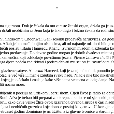
*
a sigurnom. Dok je čekala da mu zaraste ženski organ, držala ga je uz s
u držali neobičnim za ženu koja je tako dugo i brižno čekala da rodi sin
 i hindskom u Chooriwali Gali (sokaku prodavača narukvica). Za godi
ecu. Aftab je bio među boljim učenicima, ali od najranije mladosti bilo j
lučili poslati
ustadu
Hameedu Khanu, izvrsnom mladom glazbeniku koji
i jedno predavanje. Do devete godine mogao je dobrih dvadeset minuta 
ut kamenčića koji odskakuje površinom jezera. Pjesme žanrova
chaiti
i
t
druga djeca počela zadirkivati i podsmjehivati mu se:
on je ustvari ona. O
a glazbene satove. Ali
ustad
Hameed, koji je za njim bio lud, ponudio j
otad je već više ili manje izgubila svaku nadu. Nigdje nije bilo nikakvih 
 kojeg je to čekalo i znala je kako više nema vremena za odgađanje. Napo
liti noćnu moru.
jubljenik u poeziju na urdskom i perzijskom. Cijeli život je radio za o
Rooh Afza je trebao biti preparat za okrepu, a radio se od sjemenki port
i su otkrili kako dvije velike žlice ovog gaziranog crvenog sirupa u čaši
 ljeta i neobičnih groznica koje donose pustinjski vjetrovi. Uskoro je nes
Četrdeset godina dominirao je na tržištu, a iz glavne tvornice u starom 