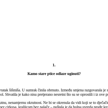
1.
Kamo stare ptice odlaze uginuti?
povratak šišmiša. U sumrak činila obrnuto. Između smjena razgovarala je
 Shvatila je kako nisu pretjerano nesretni što su se oprostili i iz ove pri
putnu, nenamjernu okrutnost. Ne bi se okrenula da vidi koji se to dječač
m bez cirkusa, kraljicom bez palače – puštala je da bolna uvreda prođe 