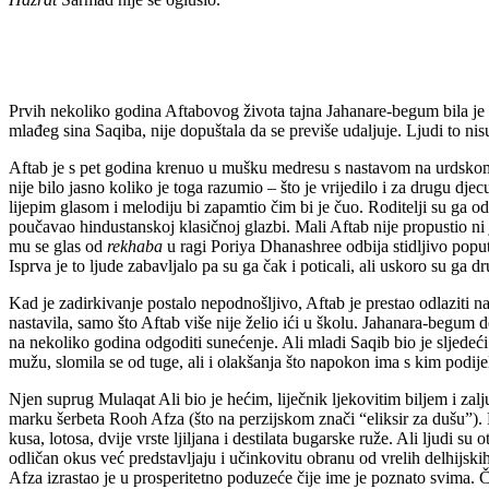
Prvih nekoliko godina Aftabovog života tajna Jahanare-begum bila je n
mlađeg sina Saqiba, nije dopuštala da se previše udaljuje. Ljudi to nis
Aftab je s pet godina krenuo u mušku medresu s nastavom na urdskom
nije bilo jasno koliko je toga razumio – što je vrijedilo i za drugu dj
lijepim glasom i melodiju bi zapamtio čim bi je čuo. Roditelji su ga od
poučavao hindustanskoj klasičnoj glazbi. Mali Aftab nije propustio n
mu se glas od
rekhaba
u ragi Poriya Dhanashree odbija stidljivo pop
Isprva je to ljude zabavljalo pa su ga čak i poticali, ali uskoro su ga 
Kad je zadirkivanje postalo nepodnošljivo, Aftab je prestao odlaziti n
nastavila, samo što Aftab više nije želio ići u školu. Jahanara-begum d
na nekoliko godina odgoditi sunećenje. Ali mladi Saqib bio je sljedeći
mužu, slomila se od tuge, ali i olakšanja što napokon ima s kim podije
Njen suprug Mulaqat Ali bio je hećim, liječnik ljekovitim biljem i zal
marku šerbeta Rooh Afza (što na perzijskom znači “eliksir za dušu”). 
kusa, lotosa, dvije vrste ljiljana i destilata bugarske ruže. Ali ljud
odličan okus već predstavljaju i učinkovitu obranu od vrelih delhijskih
Afza izrastao je u prosperitetno poduzeće čije ime je poznato svima. 