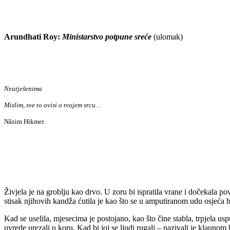
Arundhati Roy:
Ministarstvo potpune sreće
(ulomak)
Neutješenima
Mislim, sve to ovisi o tvojem srcu…
Nâzim Hikmet
Živjela je na groblju kao drvo. U zoru bi ispratila vrane i dočekala 
stisak njihovih kandža ćutila je kao što se u amputiranom udu osjeća bol.
Kad se uselila, mjesecima je postojano, kao što čine stabla, trpjela us
uvrede urezali u koru. Kad bi joj se ljudi rugali – nazivali je klauno