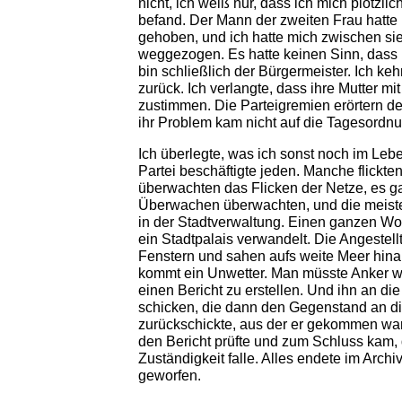
nicht, ich weiß nur, dass ich mich plötzlich
befand. Der Mann der zweiten Frau hatte 
gehoben, und ich hatte mich zwischen sie
weggezogen. Es hatte keinen Sinn, dass i
bin schließlich der Bürgermeister. Ich keh
zurück. Ich verlangte, dass ihre Mutter mi
zustimmen. Die Parteigremien erörtern de
ihr Problem kam nicht auf die Tagesordnu
Ich überlegte, was ich sonst noch im Leb
Partei beschäftigte jeden. Manche flickte
überwachten das Flicken der Netze, es g
Überwachen überwachten, und die meiste
in der Stadtverwaltung. Einen ganzen Wol
ein Stadtpalais verwandelt. Die Angestel
Fenstern und sahen aufs weite Meer hina
kommt ein Unwetter. Man müsste Anker we
einen Bericht zu erstellen. Und ihn an die
schicken, die dann den Gegenstand an di
zurückschickte, aus der er gekommen war
den Bericht prüfte und zum Schluss kam, d
Zuständigkeit falle. Alles endete im Arch
geworfen.