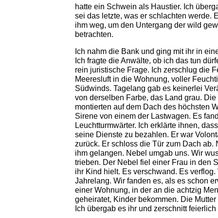
hatte ein Schwein als Haustier. Ich überg
sei das letzte, was er schlachten werde. 
ihm weg, um den Untergang der wild ge
betrachten.
Ich nahm die Bank und ging mit ihr in ei
Ich fragte die Anwälte, ob ich das tun dürf
rein juristische Frage. Ich zerschlug die F
Meeresluft in die Wohnung, voller Feucht
Südwinds. Tagelang gab es keinerlei Ve
von derselben Farbe, das Land grau. Die
montierten auf dem Dach des höchsten W
Sirene von einem der Lastwagen. Es fand
Leuchtturmwärter. Ich erklärte ihnen, dass
seine Dienste zu bezahlen. Er war Volontär
zurück. Er schloss die Tür zum Dach ab.
ihm gelangen. Nebel umgab uns. Wir wuss
trieben. Der Nebel fiel einer Frau in den
ihr Kind hielt. Es verschwand. Es verflog.
Jahrelang. Wir fanden es, als es schon 
einer Wohnung, in der an die achtzig Me
geheiratet, Kinder bekommen. Die Mutter 
Ich übergab es ihr und zerschnitt feierlic