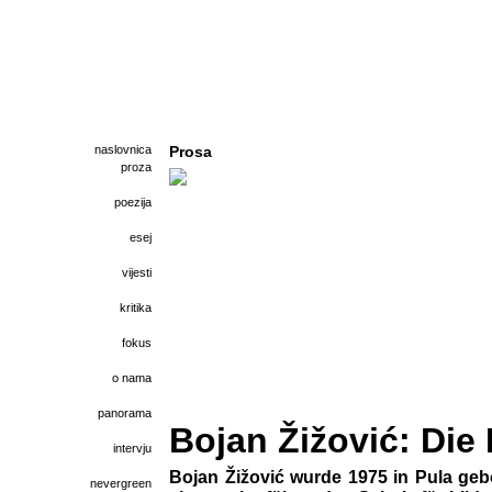
naslovnica
Prosa
proza
poezija
esej
vijesti
kritika
fokus
o nama
panorama
Bojan Žižović: Die 
intervju
Bojan Žižović wurde 1975 in Pula g
nevergreen