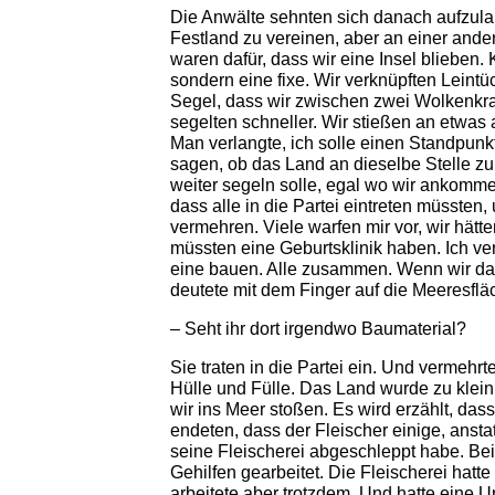
Die Anwälte sehnten sich danach aufzula
Festland zu vereinen, aber an einer ander
waren dafür, dass wir eine Insel blieben
sondern eine fixe. Wir verknüpften Leint
Segel, dass wir zwischen zwei Wolkenkra
segelten schneller. Wir stießen an etwas 
Man verlangte, ich solle einen Standpunk
sagen, ob das Land an dieselbe Stelle z
weiter segeln solle, egal wo wir ankomm
dass alle in die Partei eintreten müssten
vermehren. Viele warfen mir vor, wir hätt
müssten eine Geburtsklinik haben. Ich ve
eine bauen. Alle zusammen. Wenn wir das 
deutete mit dem Finger auf die Meeresflä
– Seht ihr dort irgendwo Baumaterial?
Sie traten in die Partei ein. Und vermehrt
Hülle und Fülle. Das Land wurde zu klein 
wir ins Meer stoßen. Es wird erzählt, dass
endeten, dass der Fleischer einige, anstat
seine Fleischerei abgeschleppt habe. Bei 
Gehilfen gearbeitet. Die Fleischerei hatte
arbeitete aber trotzdem. Und hatte eine