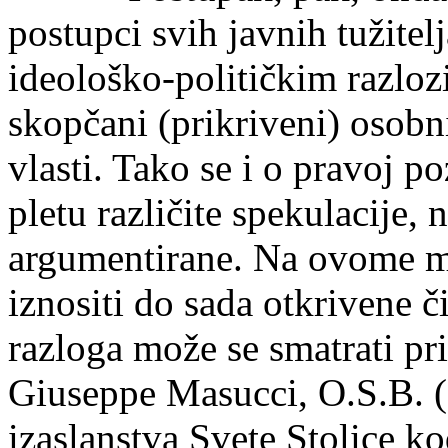
postupci svih javnih tužitel
ideološko-političkim razloz
skopčani (prikriveni) osob
vlasti. Tako se i o pravoj p
pletu različite spekulacije, 
argumentirane. Na ovome m
iznositi do sada otkrivene č
razloga može se smatrati pr
Giuseppe Masucci, O.S.B. (d
izaslanstva Svete Stolice k