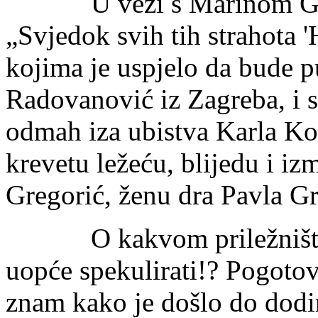
U vezi s Marinom Gregor
„Svjedok svih tih strahota '
kojima je uspjelo da bude p
Radovanović iz Zagreba, i s
odmah iza ubistva Karla Kov
krevetu ležeću, blijedu i i
Gregorić, ženu dra Pavla Gr
O kakvom priležništvu 
uopće spekulirati!? Pogoto
znam kako je došlo do dodi