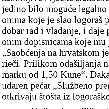
jedino bilo moguće legalno
onima koje je slao logoraš p
dobar rad i vladanje, i daje
onim dopisnicama koje mu je 
„Saobćenja na hrvatskom jez
rieči. Prilikom odašiljanja n
marku od 1,50 Kune“. Dakak
udaren pečat „Službeno preg
otkrivaju štošta iz logorašk