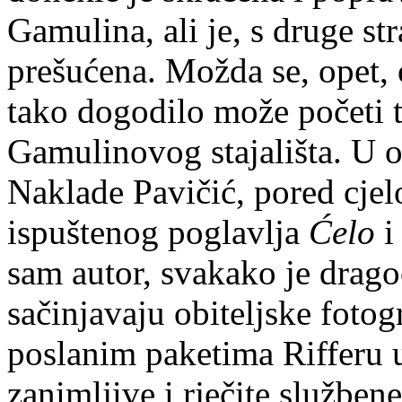
Gamulina, ali je, s druge st
prešućena. Možda se, opet,
tako dogodilo može početi t
Gamulinovog stajališta. U
Naklade Pavičić, pored cjel
ispuštenog poglavlja
Ćelo
i 
sam autor, svakako je dragoc
sačinjavaju obiteljske fotog
poslanim paketima Rifferu 
zanimljive i rječite službe