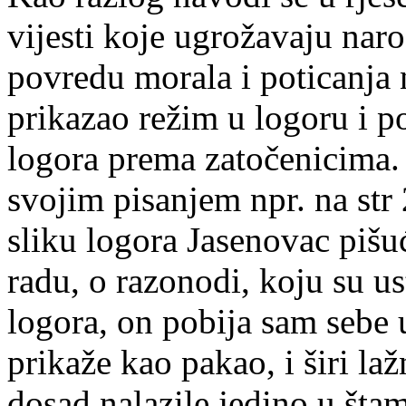
vijesti koje ugrožavaju naro
povredu morala i poticanja 
prikazao režim u logoru i p
logora prema zatočenicima.
svojim pisanjem npr. na str 
sliku logora Jasenovac pišu
radu, o razonodi, koju su u
logora, on pobija sam sebe 
prikaže kao pakao, i širi laž
dosad nalazile jedino u št