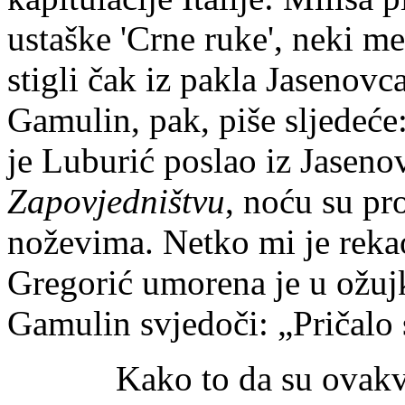
ustaške 'Crne ruke', neki m
stigli čak iz pakla Jasenovca
Gamulin, pak, piše sljedeće:
je Luburić poslao iz Jaseno
Zapovjedništvu
, noću su pr
noževima. Netko mi je reka
Gregorić umorena je u ožujk
Gamulin svjedoči: „Pričalo 
Kako to da su ovakvi dog