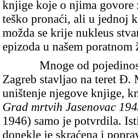
knjige koje o njima govor
teško pronaći, ali u jednoj
možda se krije nukleus stvar
epizoda u našem poratnom ž
Mnoge od pojedinosti koj
Zagreb stavljao na teret Đ. 
uništenje njegove knjige, k
Grad mrtvih Jasenovac 19
1946) samo je potvrdila. Ist
donekle je skraćena i popra