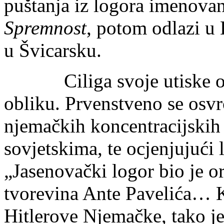
puštanja iz logora imenova
Spremnost
, potom odlazi u 
u Švicarsku.
Ciliga svoje utiske o J
obliku. Prvenstveno se osvrć
njemačkih koncentracijskih 
sovjetskima, te ocjenjujući
„Jasenovački logor bio je or
tvorevina Ante Pavelića… Ka
Hitlerove Njemačke, tako j