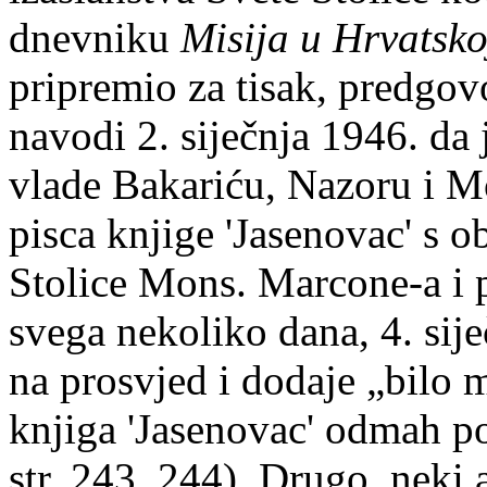
dnevniku
Misija u Hrvatsko
pripremio za tisak, predgov
navodi 2. siječnja 1946. da
vlade Bakariću, Nazoru i M
pisca knjige 'Jasenovac' s 
Stolice Mons. Marcone-a i 
svega nekoliko dana, 4. sije
na prosvjed i dodaje „bilo m
knjiga 'Jasenovac' odmah p
str. 243, 244). Drugo, neki