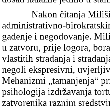
Nakon čitanja Milišine k
administrativno-birokratsk
gađenje i negodovanje. Mili
u zatvoru, prije logora, bor
vlastitih stradanja i stradan
negoli ekspresivni, uvjerljiv
Mehanizmi „tamanjenja“ pri
psihologija izdržavanja to
zatvorenika raznim sredst