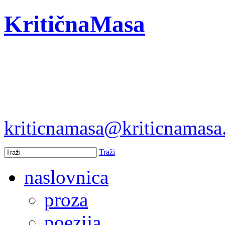
KritičnaMasa
kriticnamasa@kriticnamas
Traži
naslovnica
proza
poezija