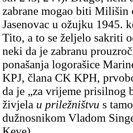
zabrane mogao biti Milišin
Jasenovac u ožujku 1945. ko
Tito, a to se željelo sakriti
neki da je zabranu prouzroč
ponašanja logorašice Marin
KPJ, člana CK KPH, prvobor
da je „za vrijeme prisilnog
živjela
u priležništvu
s tamo
dužnosnikom Vladom Singe
Keve).