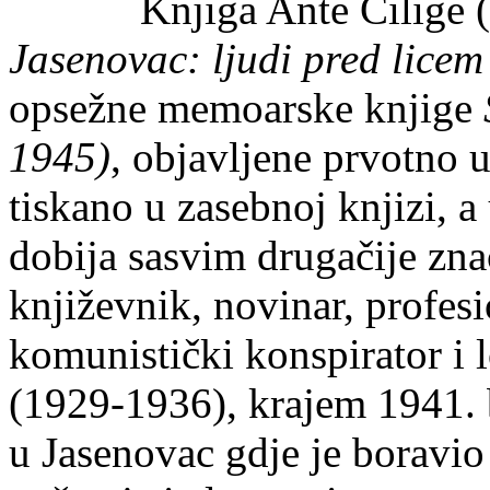
Knjiga Ante Cilige (189
Jasenovac: ljudi pred licem
opsežne memoarske knjige
1945)
, objavljene prvotno 
tiskano u zasebnoj knjizi, a
dobija sasvim drugačije znač
književnik, novinar, profesi
komunistički konspirator i l
(1929-1936), krajem 1941.
u Jasenovac gdje je boravi