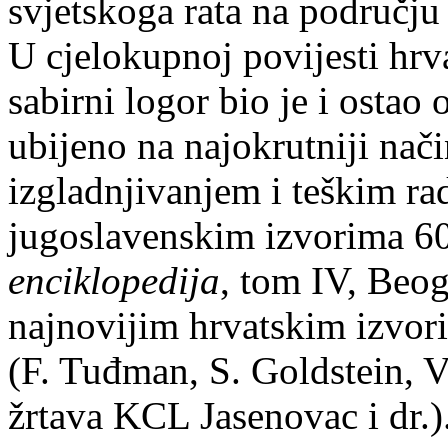
svjetskoga rata na području
U cjelokupnoj povijesti hrv
sabirni logor bio je i ostao
ubijeno na najokrutniji način
izgladnjivanjem i teškim 
jugoslavenskim izvorima 6
enciklopedija
, tom IV, Beog
najnovijim hrvatskim izvor
(F. Tuđman, S. Goldstein, V
žrtava KCL Jasenovac i dr.)