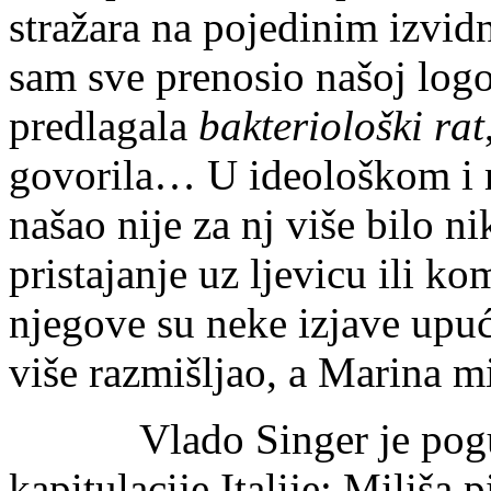
stražara na pojedinim izvidn
sam sve prenosio našoj log
predlagala
bakteriološki rat
govorila… U ideološkom i 
našao nije za nj više bilo 
pristajanje uz ljevicu ili ko
njegove su neke izjave upuć
više razmišljao, a Marina mi
Vlado Singer je pogubl
kapitulacije Italije: Miliša 