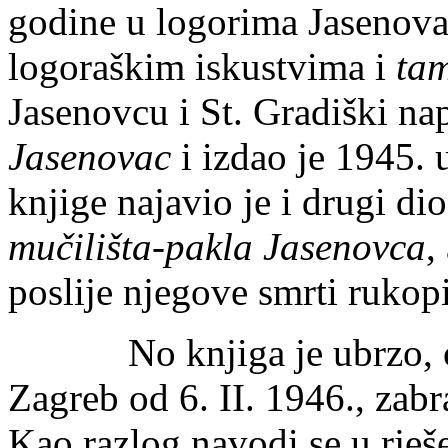
godine u logorima Jasenova
logoraškim iskustvima i
ta
Jasenovcu i St. Gradiški na
Jasenovac
i izdao je 1945. u
knjige najavio je i drugi d
mučilišta-pakla Jasenovca
,
poslije njegove smrti rukop
No knjiga je ubrzo, odl
Zagreb od 6. II. 1946., zabr
Kao razlog navodi se u rješe