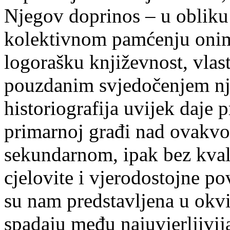
Njegov doprinos – u obliku
kolektivnom pamćenju onim š
logorašku književnost, vlas
pouzdanim svjedočenjem nji
historiografija uvijek daje
primarnoj građi nad ovak
sekundarnom, ipak bez kval
cjelovite i vjerodostojne pov
su nam predstavljena u okv
spadaju među najuvjerljivija