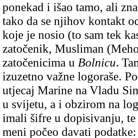
ponekad i išao tamo, ali zn
tako da se njihov kontakt o
koje je nosio (to sam tek k
zatočenik, Musliman (Meho?
zatočenicima u
Bolnicu
. Ta
izuzetno važne logoraše. Po
utjecaj Marine na Vladu Sing
u svijetu, a i obzirom na l
imali šifre u dopisivanju, te
meni počeo davati podatke: 