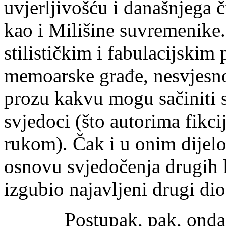
uvjerljivošću i današnjega 
kao i Milišine suvremenike.
stilističkim i fabulacijski
memoarske građe, nesvjesno
prozu kakvu mogu sačiniti 
svjedoci (što autorima fikci
rukom). Čak i u onim dijelo
osnovu svjedočenja drugih l
izgubio najavljeni drugi dio
Postupak, pak, ondašnjeg