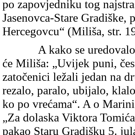
po zapovjedniku tog najstra
Jasenovca-Stare Gradiške, 
Hercegovcu“ (Miliša, str. 1
A kako se uredovalo u t
će Miliša: „Uvijek puni, čes
zatočenici ležali jedan na 
rezalo, paralo, ubijalo, klal
ko po vrećama“. A o Marini 
„Za dolaska Viktora Tomića
pakao Staru Gradišku 5. jula