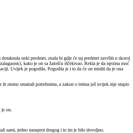
i dotaknula neki predmet, znala bi gdje će taj predmet završiti u skoroj
 zalagaonici, kako je on sa žalošću iščekivao. Rekla je da njezina moć
zaciji. Uvijek je pogodila. Pogodila je i to da će on misliti da je ona
r ih nismo smatrali potrebnima, a zakon o istima još uvijek nije stupio
 je on.
tali sami, jedno nasuprot drugog i to im je bilo dovoljno.