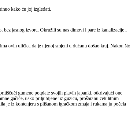
rinuo kako ću joj izgledati.
bez jasnog izvora. Okružili su nas dimovi i pare iz kanalizacije i
ćima ovih uličica da je njenoj smjeni u dućanu došao kraj. Nakon što
ritiščući gumene potplate svojih plavih japanki, otkrivajući one
e tamne gačiće, usko priljubljene uz guzicu, prošaranu celulitnim
ronila je iz kontenjera s plišanom igračkom zmaja i rukama ju počela