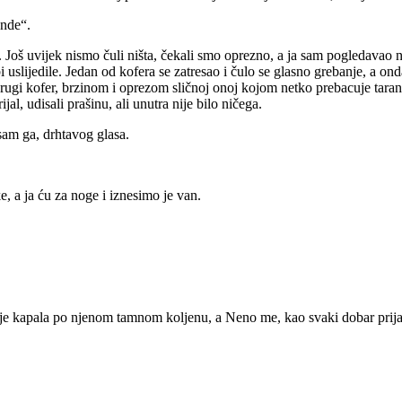
nde“.
. Još uvijek nismo čuli ništa, čekali smo oprezno, a ja sam pogledavao n
 uslijedile. Jedan od kofera se zatresao i čulo se glasno grebanje, a on
 drugi kofer, brzinom i oprezom sličnoj onoj kojom netko prebacuje tarantu
jal, udisali prašinu, ali unutra nije bilo ničega.
sam ga, drhtavog glasa.
, a ja ću za noge i iznesimo je van.
je kapala po njenom tamnom koljenu, a Neno me, kao svaki dobar prijatel