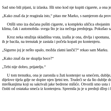
Sad smo bili pijani, iz izlaska. Išli smo kod nje kupiti cigarete, a ona
„Kako znaš da je reagirala isto,“ pitao me Marko, s namjerom da provo
Otišli smo iza dućana pušiti cigarete, u kompleks uličica obojanim pr
klima, čak i automobila- svega što je iza nečega prednjega. Pokušao sam či
Kroz neka stražnja skladišna vrata, izašla je ona, divlja i spontana,
ih je bacila, na trenutak je zastala i počela kopati po kontenjeru.
„Sigurno joj je nešto upalo, možda zlatni lančić?“ rekao sam Marku.
„Kako znaš da ne skuplja boce?“
„Tebi nije dobro, prijatelju.“
U tom trenutku, ona je zaronila u žuti kontenjer sa smećem, dublje, vi
dijelove tijela gdje ne dopire njen ljetni ten. Trudeći se da što dublje
mreškanjima koji su sakrivali jake bedrene mišiće. Otvorili smo usta i b
čistiti od ostataka smeća iz kontenjera. Spremila ju je u prednji džep i 