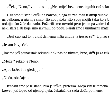
„Čekaj Neno,“ viknuo sam; „Ne smiješ bez mene, izgubit ćeš seku
Ušli smo u stan i otišli na balkon, njega su zanimali ti divlji duhovi
na balkonu, u nju nije smio, što zbog šoka, što zbog mojih šaka koje bi
noktiju, što žele da izađu. Požurili smo otvoriti prvo jedan pa zatim i
neki stari alati koje smo izvrnuli po podu. Parali smo i unutrašnji materi
„Jesi čuo sad to, i vidiš da nema ništa unutra, a tresao se?“ Upitao 
„Jesam čovječe“.
„Imamo još petnaestak sekundi dok nas ne uhvate, brzo, drži ju za ruke
„Može,“ rekao je Neno.
„Ajde brže, i ne gledaj ju!“
„Neću, obećajem.“
Iznosili smo je iz stana, bila je teška, preteška. Moja krv iz ramena 
krevet, još topao od njenog tijela, čekajući da sada dođu po mene.