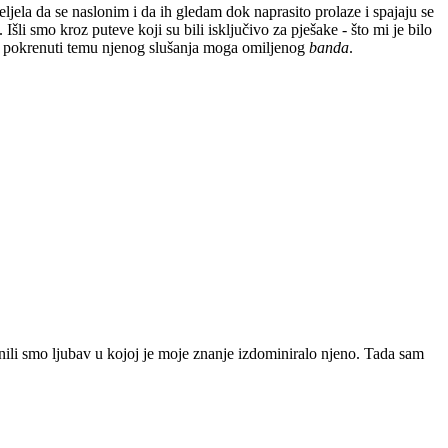
ela da se naslonim i da ih gledam dok naprasito prolaze i spajaju se
šli smo kroz puteve koji su bili isključivo za pješake - što mi je bilo
iku pokrenuti temu njenog slušanja moga omiljenog
banda
.
ili smo ljubav u kojoj je moje znanje izdominiralo njeno. Tada sam