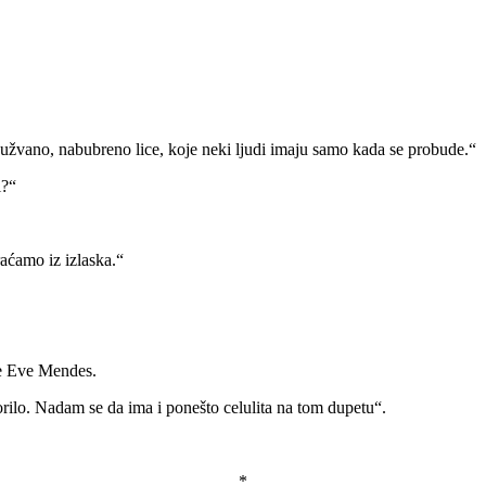
gužvano, nabubreno lice, koje neki ljudi imaju samo kada se probude.“
i?“
aćamo iz izlaska.“
ade Eve Mendes.
rilo. Nadam se da ima i ponešto celulita na tom dupetu“.
*