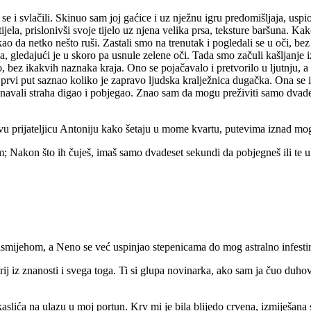
i svlačili. Skinuo sam joj gaćice i uz nježnu igru predomišljaja, uspi
tijela, prislonivši svoje tijelo uz njena velika prsa, teksture baršuna.
kao da netko nešto ruši. Zastali smo na trenutak i pogledali se u oči, be
gledajući je u skoro pa usnule zelene oči. Tada smo začuli kašljanje iz is
bez ikakvih naznaka kraja. Ono se pojačavalo i pretvorilo u ljutnju, a me
prvi put saznao koliko je zapravo ljudska kralježnica dugačka. Ona se i
navali straha digao i pobjegao. Znao sam da mogu preživiti samo dvadese
u prijateljicu Antoniju kako šetaju u mome kvartu, putevima iznad mo
Nakon što ih čuješ, imaš samo dvadeset sekundi da pobjegneš ili te u
odsmijehom, a Neno se već uspinjao stepenicama do mog astralno infesti
j iz znanosti i svega toga. Ti si glupa novinarka, ako sam ja čuo duho
ića na ulazu u moj portun. Krv mi je bila blijedo crvena, izmiješana 