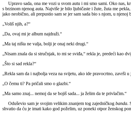
Upravo sada, ona me vozi u svom autu i mi smo sami. Oko nas, kroz pr
s brzinom njenog auta. Najviše je bilo ljubičaste i žute, žuta me pekla
jako neobično, ali prepustio sam se jer sam sada bio s njom, u njenoj
„Voliš njih, a?“
„Da, ovaj mi je album najdraži.“
„Ma taj ništa ne valja, bolji je onaj neki drugi.“
„Nisam znala da si stručnjak, to mi se sviđa,“ rekla je, predeći kao dvi
„Što si sad rekla?“
„Rekla sam da i najbolja veza na svijetu, ako ide pravocrtno, završi u 
„O čemu ti? Pa pričali smo o glazbi.“
„Ma samo znaj... nemoj da se bojiš sada... ja želim da te privlačim.“
Oduševio sam je svojim velikim znanjem tog zajedničkog
banda
.
shvatio da ću je imati kako god poželim, uz poneki otpor ženskog po