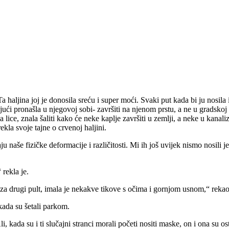
haljina joj je donosila sreću i super moći. Svaki put kada bi ju nosila 
jući pronašla u njegovoj sobi- završiti na njenom prstu, a ne u gradskoj
a lice, znala šaliti kako će neke kaplje završiti u zemlji, a neke u kanali
ekla svoje tajne o crvenoj haljini.
aše fizičke deformacije i različitosti. Mi ih još uvijek nismo nosili je
rekla je.
 za drugi pult, imala je nekakve tikove s očima i gornjom usnom,“ rekao
 kada su šetali parkom.
 kada su i ti slučajni stranci morali početi nositi maske, on i ona su os