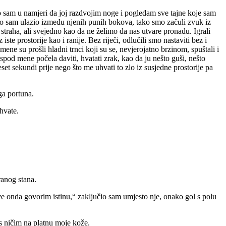
o sam u namjeri da joj razdvojim noge i pogledam sve tajne koje sam
 Kako sam ulazio između njenih punih bokova, tako smo začuli zvuk iz
z straha, ali svejedno kao da ne želimo da nas utvare pronađu. Igrali
te prostorije kao i ranije. Bez riječi, odlučili smo nastaviti bez i
ne su prošli hladni trnci koji su se, nevjerojatno brzinom, spuštali i
spod mene počela daviti, hvatati zrak, kao da ju nešto guši, nešto
t sekundi prije nego što me uhvati to zlo iz susjedne prostorije pa
ga portuna.
hvate.
ranog stana.
ve onda govorim istinu,“ zaključio sam umjesto nje, onako gol s polu
s ničim na platnu moje kože.