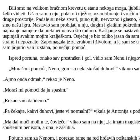
Bili smo na velikom bračnom krevetu u stanu nekoga moga, ljubili se 
želio vidjeti. Ušao sam u nju, polako i nježno, uz odobrenje i vrućinu 
druge prostorije. Padale su neke stvari, puno njih, nervozno i glasno, 
smo našu igru. Nastavio sam probijati u nju, dugim i glatkim pokretima, 
najmanje namjere da prekinemo ovo što radimo. Kašljanje se nastavilo, 
uspinjali svakim mojim kralješkom. Osjećaj je bio toliko jasan da sam 
strano i nepoznato. Zapomagala je za zrakom i životom, a ja sam se u 
sam pojurio van iz stana, po nečiju pomoć.
Ispred portuna, onako sav prestrašen i gol, vidio sam Nenu i njegov
„Moraš mi pomoći, Neno, gore su neki strašni duhovi,“ viknuo sam; 
„Ajmo onda odmah,“ rekao je Neno.
„Moraš mi pomoći da ju spasim.“
„Rekao sam da idemo.“
„Pa čekajte, kakvi duhovi, jeste vi normalni?“ vikala je Antonija s p
„Ma daj muči molim te, čovječe,“ vikao sam na nju; „ja imam magisteri
spuštenim penisom, a ona je zašutila.
Pojurio sam za Nenom, i porezao rame na red hrđavih poštanskih kasl