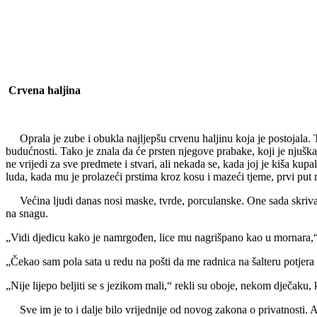
Crvena haljina
Oprala je zube i obukla najljepšu crvenu haljinu koja je postojala. Ta 
budućnosti. Tako je znala da će prsten njegove prabake, koji je njuška
ne vrijedi za sve predmete i stvari, ali nekada se, kada joj je kiša kupal
luda, kada mu je prolazeći prstima kroz kosu i mazeći tjeme, prvi put r
Većina ljudi danas nosi maske, tvrde, porculanske. One sada skrivaju n
na snagu.
„Vidi djedicu kako je namrgođen, lice mu nagrišpano kao u mornara,“ 
„Čekao sam pola sata u redu na pošti da me radnica na šalteru potjera
„Nije lijepo beljiti se s jezikom mali,“ rekli su oboje, nekom dječaku,
Sve im je to i dalje bilo vrijednije od novog zakona o privatnosti. Ali,