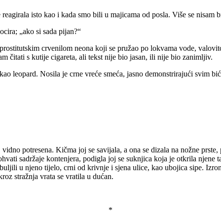
 je reagirala isto kao i kada smo bili u majicama od posla. Više se nisam b
cira; „ako si sada pijan?“
ostitutskim crvenilom neona koji se pružao po lokvama vode, valovito, 
tati s kutije cigareta, ali tekst nije bio jasan, ili nije bio zanimljiv.
 kao leopard. Nosila je crne vreće smeća, jasno demonstrirajući svim bi
dno potresena. Kičma joj se savijala, a ona se dizala na nožne prste, p
 dohvati sadržaje kontenjera, podigla joj se suknjica koja je otkrila njen
uljili u njeno tijelo, crni od krivnje i sjena ulice, kao ubojica sipe. Iz
kroz stražnja vrata se vratila u dućan.
*