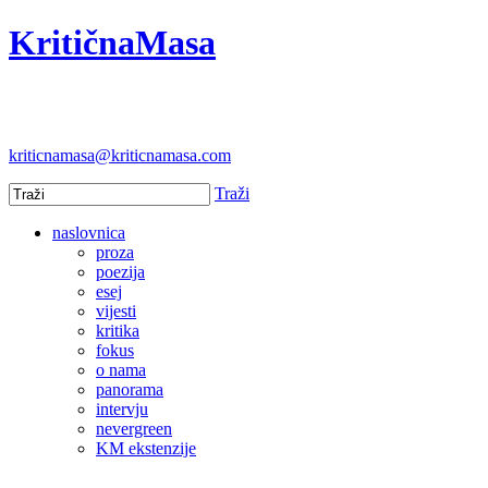
KritičnaMasa
kriticnamasa@kriticnamasa.com
Traži
naslovnica
proza
poezija
esej
vijesti
kritika
fokus
o nama
panorama
intervju
nevergreen
KM ekstenzije