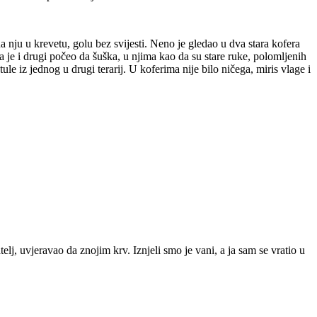
a nju u krevetu, golu bez svijesti. Neno je gledao u dva stara kofera
da je i drugi počeo da šuška, u njima kao da su stare ruke, polomljenih
le iz jednog u drugi terarij. U koferima nije bilo ničega, miris vlage i
j, uvjeravao da znojim krv. Iznjeli smo je vani, a ja sam se vratio u