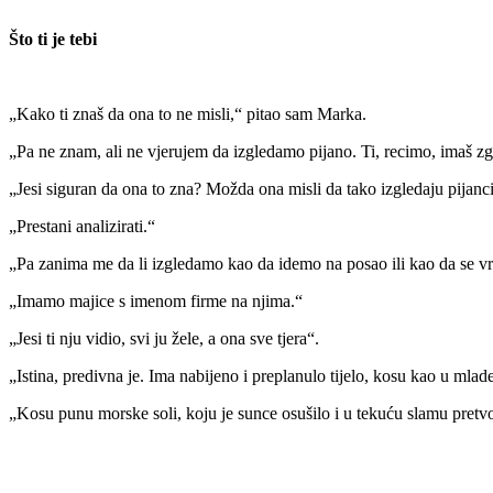
Što ti je tebi
„Kako ti znaš da ona to ne misli,“ pitao sam Marka.
„Pa ne znam, ali ne vjerujem da izgledamo pijano. Ti, recimo, imaš z
„Jesi siguran da ona to zna? Možda ona misli da tako izgledaju pijanc
„Prestani analizirati.“
„Pa zanima me da li izgledamo kao da idemo na posao ili kao da se vr
„Imamo majice s imenom firme na njima.“
„Jesi ti nju vidio, svi ju žele, a ona sve tjera“.
„Istina, predivna je. Ima nabijeno i preplanulo tijelo, kosu kao u ml
„Kosu punu morske soli, koju je sunce osušilo i u tekuću slamu pretvo