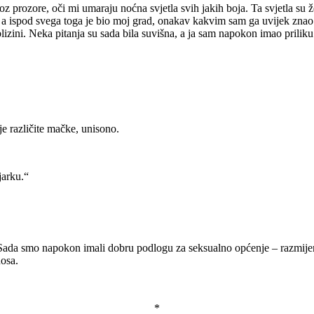
ozore, oči mi umaraju noćna svjetla svih jakih boja. Ta svjetla su želj
, a ispod svega toga je bio moj grad, onakav kakvim sam ga uvijek znao. I
 blizini. Neka pitanja su sada bila suvišna, a ja sam napokon imao pril
je različite mačke, unisono.
jarku.“
 Sada smo napokon imali dobru podlogu za seksualno općenje – razmijen
nosa.
*