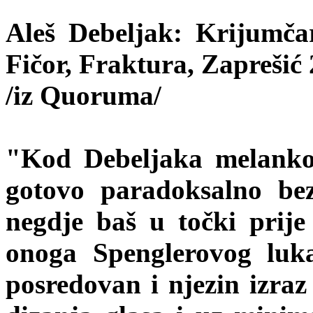
Aleš Debeljak: Krijumča
Fičor, Fraktura, Zaprešić 
/iz Quoruma/
"Kod Debeljaka melankoli
gotovo paradoksalno be
negdje baš u točki prij
onoga Spenglerovog luk
posredovan i njezin izraz