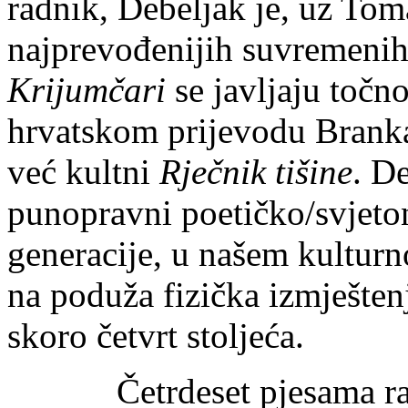
radnik, Debeljak je, uz To
najprevođenijih suvremenih
Krijumčari
se javljaju točn
hrvatskom prijevodu Brank
već kultni
Rječnik tišine
. D
punopravni poetičko/svjet
generacije, u našem kulturn
na poduža fizička izmještenj
skoro četvrt stoljeća.
Četrdeset pjesama raspor