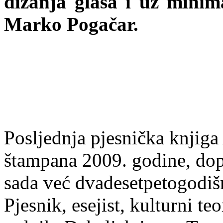
dizanja glasa i uz minimal
Marko Pogačar.
Posljednja pjesnička knjiga
štampana 2009. godine, dop
sada već dvadesetpetogodiš
Pjesnik, esejist, kulturni te