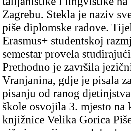
talijanistike i lingvistike n
Zagrebu. Stekla je naziv sv
piše diplomske radove. Tije
Erasmus+ studentskoj razmj
semestar provela studirajuć
Prethodno je završila jezič
Vranjanina, gdje je pisala z
pisanju od ranog djetinjstva
škole osvojila 3. mjesto na
knjižnice Velika Gorica Piš