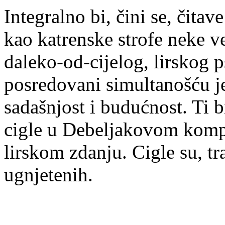
Integralno bi, čini se, čita
kao katrenske strofe neke ve
daleko-od-cijelog, lirskog 
posredovani simultanošću je
sadašnjost i budućnost. Ti bi
cigle u Debeljakovom kom
lirskom zdanju. Cigle su, tr
ugnjetenih.