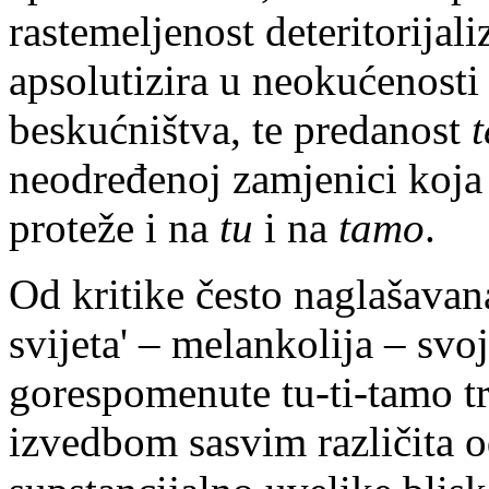
rastemeljenost deteritorijal
apsolutizira u neokućenost
beskućništva, te predanost
t
neodređenoj zamjenici koja
proteže i na
tu
i na
tamo
.
Od kritike često naglašavan
svijeta' – melankolija – svo
gorespomenute tu-ti-tamo tr
izvedbom sasvim različita o