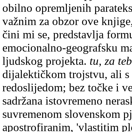
obilno opremljenih paratek
važnim za obzor ove knjige
čini mi se, predstavlja form
emocionalno-geografsku map
ljudskog projekta.
tu, za te
dijalektičkom trojstvu, ali
redoslijedom; bez točke i v
sadržana istovremeno neras
suvremenom slovenskom pje
apostrofiranim, 'vlastitim p