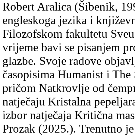
Robert Aralica (Šibenik, 199
engleskoga jezika i književ
Filozofskom fakultetu Sveuč
vrijeme bavi se pisanjem pr
glazbe. Svoje radove objavl
časopisima Humanist i The 
pričom Natkrovlje od čempr
natječaju Kristalna pepeljar
izbor natječaja Kritična mas
Prozak (2025.). Trenutno je