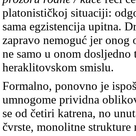
platonističkoj situaciji: odg
sama egzistencija upitna. D
zapravo nemoguć jer onog od
ne samo u onom dosljedno 
heraklitovskom smislu.
Formalno, ponovno je ispoš
umnogome prividna oblikovn
se od četiri katrena, no unu
čvrste, monolitne strukture