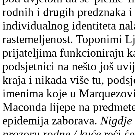
rodnih i drugih predznaka i
individualnog identiteta n
rastemeljenost. Toponimi Lj
prijateljima funkcioniraju 
podsjetnici na nešto još uvij
kraja i nikada više tu, pods
imenima koje u Marquezo
Maconda lijepe na predmete 
epidemija zaborava.
Nigdje 
prozoru rodne / kuće
reći će