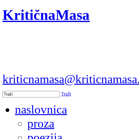
KritičnaMasa
kriticnamasa@kriticnamas
Traži
naslovnica
proza
poezija