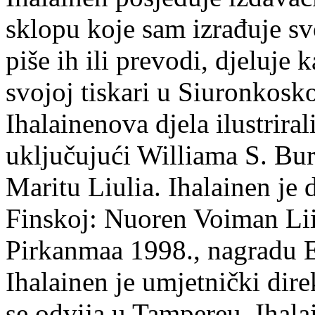
sklopu koje sam izrađuje sv
piše ih ili prevodi, djeluje 
svojoj tiskari u Siuronkosk
Ihalainenova djela ilustriral
uključujući Williama S. Bur
Maritu Liulia. Ihalainen je
Finskoj: Nuoren Voiman Lii
Pirkanmaa 1998., nagradu 
Ihalainen je umjetnički dire
se odvija u Tampereu. Ihala