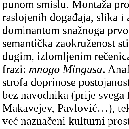
punom smislu. Montaža pros
raslojenih događaja, slika i 
dominantom snažnoga prvog
semantička zaokruženost sti
dugim, izlomljenim rečenica
frazi:
mnogo Mingusa
. Ana
strofa doprinose postojanost
bez navodnika (prije svega 
Makavejev, Pavlović…), teks
već naznačeni kulturni prost