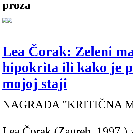
proza
Lea Čorak: Zeleni man
hipokrita ili kako je 
mojoj staji
NAGRADA "KRITIČNA MASA
Lea Čorak (Zagreb, 1997.) z