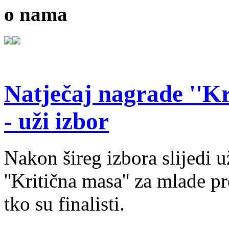
o nama
Natječaj nagrade ''Kr
- uži izbor
Nakon šireg izbora slijedi 
''Kritična masa'' za mlade pr
tko su finalisti.