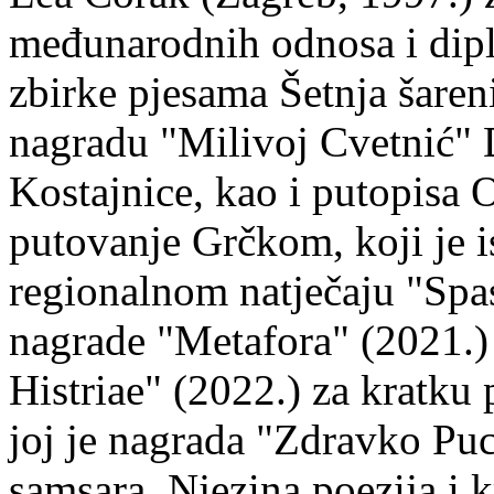
međunarodnih odnosa i dipl
zbirke pjesama Šetnja šaren
nagradu "Milivoj Cvetnić" D
Kostajnice, kao i putopisa 
putovanje Grčkom, koji je i
regionalnom natječaju "Spa
nagrade "Metafora" (2021.)
Histriae" (2022.) za kratku
joj je nagrada "Zdravko Puc
samsara. Njezina poezija i k