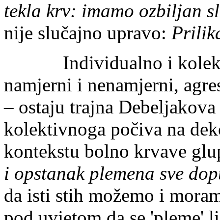
tekla krv: imamo ozbiljan sl
nije slučajno upravo:
Prili
Individualno i kolektiv
namjerni i nenamjerni, agres
– ostaju trajna Debeljakova
kolektivnoga počiva na dek
kontekstu bolno krvave glu
i opstanak plemena sve dop
da isti stih možemo i moramo
pod uvjetom da se 'pleme' li