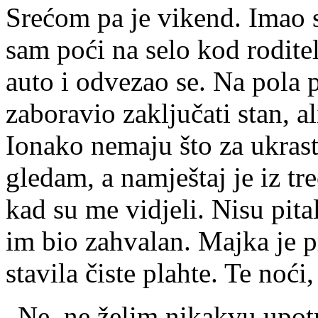
Srećom pa je vikend. Imao 
sam poći na selo kod rodite
auto i odvezao se. Na pola 
zaboravio zaključati stan, al
Ionako nemaju što za ukrast
gledam, a namještaj je iz tre
kad su me vidjeli. Nisu pit
im bio zahvalan. Majka je pr
stavila čiste plahte. Te noći,
„Ne, ne želim nikakvu upotr