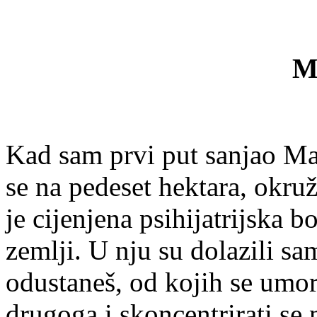
M
Kad sam prvi put sanjao Maž
se na pedeset hektara, okr
je cijenjena psihijatrijska bo
zemlji. U nju su dolazili sa
odustaneš, od kojih se umori
drugoga i skoncentrirati se 