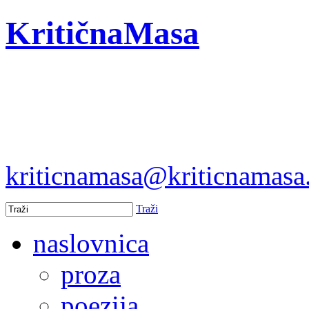
KritičnaMasa
kriticnamasa@kriticnamas
Traži
naslovnica
proza
poezija