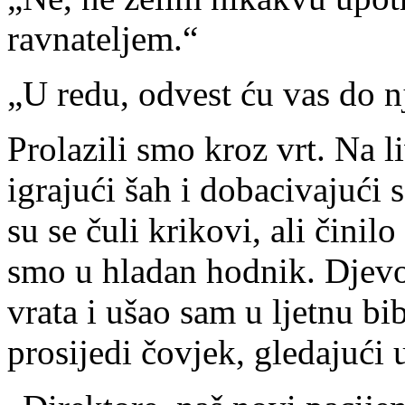
ravnateljem.“
„U redu, odvest ću vas do n
Prolazili smo kroz vrt. Na l
igrajući šah i dobacivajući 
su se čuli krikovi, ali činil
smo u hladan hodnik. Djevoj
vrata i ušao sam u ljetnu bi
prosijedi čovjek, gledajući 