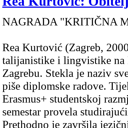
Rea Kurtović: Obitelj
NAGRADA "KRITIČNA MASA
Rea Kurtović (Zagreb, 2000
talijanistike i lingvistike n
Zagrebu. Stekla je naziv sv
piše diplomske radove. Tije
Erasmus+ studentskoj razmj
semestar provela studirajuć
Prethodno je završila jezič