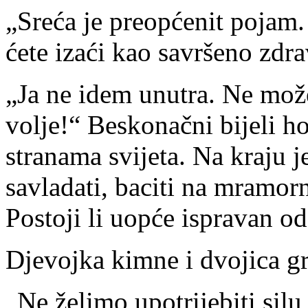
„Sreća je preopćenit pojam.
ćete izaći kao savršeno zdr
„Ja ne idem unutra. Ne mož
volje!“ Beskonačni bijeli ho
stranama svijeta. Na kraju 
savladati, baciti na mramor
Postoji li uopće ispravan 
Djevojka kimne i dvojica g
„Ne želimo upotrijebiti sil