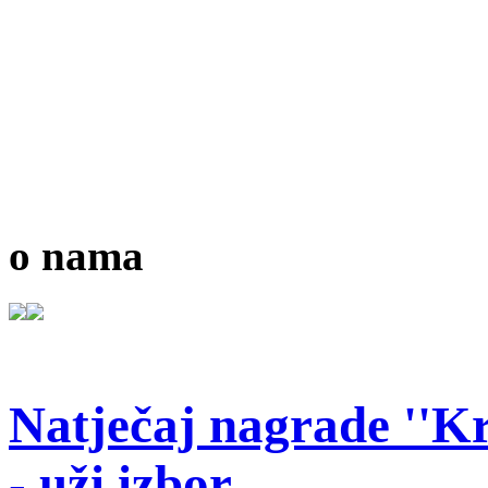
o nama
Natječaj nagrade ''Kr
- uži izbor