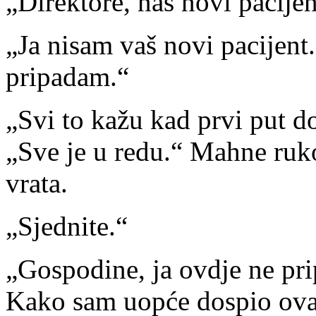
„Direktore, naš novi pacijen
„Ja nisam vaš novi pacijent.
pripadam.“
„Svi to kažu kad prvi put do
„Sve je u redu.“ Mahne ruk
vrata.
„Sjednite.“
„Gospodine, ja ovdje ne pr
Kako sam uopće dospio ov