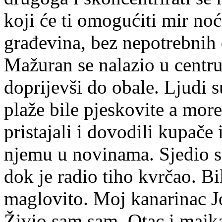
koji će ti omogućiti mir no
građevina, bez nepotrebnih
Mažuran se nalazio u centru
doprijevši do obale. Ljudi su
plaže bile pjeskovite a mor
pristajali i dovodili kupače 
njemu u novinama. Sjedio s
dok je radio tiho kvrčao. Bi
maglovito. Moj kanarinac Jo
Živio sam sam. Otac i majka 