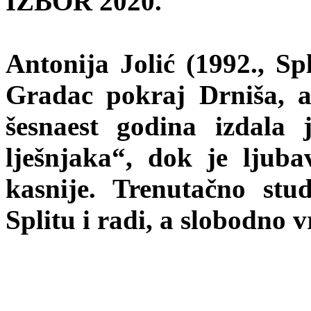
IZBOR 2020.
Antonija Jolić (1992., Sp
Gradac pokraj Drniša, a
šesnaest godina izdala
lješnjaka“, dok je ljuba
kasnije. Trenutačno st
Splitu i radi, a slobodno v