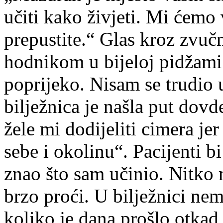
učiti kako živjeti. Mi ćemo
prepustite.“ Glas kroz zvuč
hodnikom u bijeloj pidžami
poprijeko. Nisam se trudio
bilježnica je našla put dov
žele mi dodijeliti cimera je
sebe i okolinu“. Pacijenti b
znao što sam učinio. Nitko 
brzo proći. U bilježnici ne
koliko je dana prošlo otkad