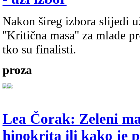
Nakon šireg izbora slijedi 
''Kritična masa'' za mlade pr
tko su finalisti.
proza
Lea Čorak: Zeleni man
hipokrita ili kako je 