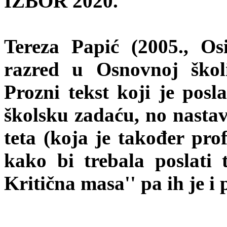
IZBOR 2020.
Tereza Papić (2005., Os
razred u Osnovnoj škol
Prozni tekst koji je posl
školsku zadaću, no nastav
teta (koja je također prof
kako bi trebala poslati 
Kritična masa'' pa ih je i 