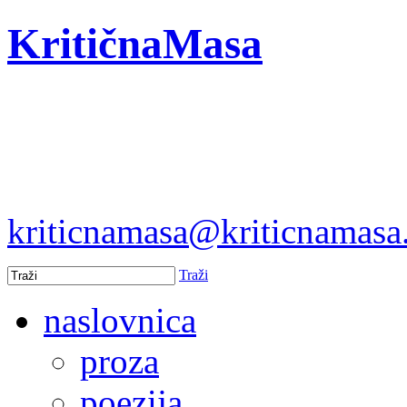
KritičnaMasa
kriticnamasa@kriticnamas
Traži
naslovnica
proza
poezija