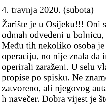
4. travnja 2020. (subota)
Žarište je u Osijeku!!! Oni su
odmah odvedeni u bolnicu, z
Među tih nekoliko osoba je b
operaciju, no nije znala da 
operirali zaraženi. U selu v
propise po spisku. Ne znamo
zatvoreno, ali njegovog aut
h navečer. Dobra vijest je š