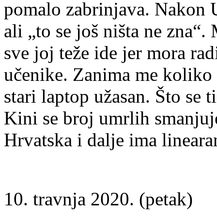
pomalo zabrinjava. Nakon Us
ali „to se još ništa ne zna“. 
sve joj teže ide jer mora rad
učenike. Zanima me koliko ć
stari laptop užasan. Što se t
Kini se broj umrlih smanjuje,
Hrvatska i dalje ima lineara
10. travnja 2020. (petak)