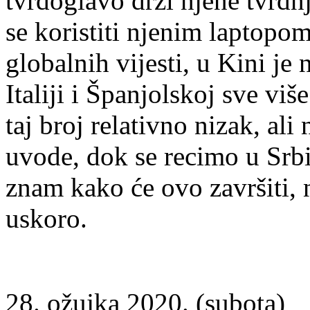
tvrdoglavo drži njene tvrdnj
se koristiti njenim laptopom
globalnih vijesti, u Kini je
Italiji i Španjolskoj sve viš
taj broj relativno nizak, al
uvode, dok se recimo u Srbij
znam kako će ovo završiti, 
uskoro.
28. ožujka 2020. (subota)