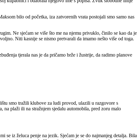
šoj kupaonici i odabrala njegovo ime s popisa. Zvuk slobodne linije
Maksom bilo od početka, iza zatvorenih vrata postojali smo samo nas
ugim. Ne sjećam se više što me na njemu privuklo, činilo se kao da je
oljno. Niti kasnije se nismo pretvarali da imamo nešto više od toga.
buđenja tjerala nas je da pričamo brže i žustrije, da radimo planove
štu smo tražili klubove za ludi provod, ulazili u razgovore s
a, na plaži ili na stražnjem sjedalu automobila, pred zoru malo
 mi se iz želuca penje na jezik. Sjećam je se do najmanjeg detalja. Bila