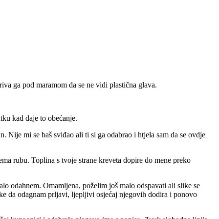
kriva ga pod maramom da se ne vidi plastična glava.
utku kad daje to obećanje.
n. Nije mi se baš sviđao ali ti si ga odabrao i htjela sam da se ovdje
ema rubu. Toplina s tvoje strane kreveta dopire do mene preko
 malo odahnem. Omamljena, poželim još malo odspavati ali slike se
 da odagnam prljavi, ljepljivi osjećaj njegovih dodira i ponovo