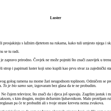
Luster
i prosjakinju s lažnim djetetom na rukama, kako tuli umjesto njega i s
u se tu radi.
o je zapravo prirodno. Čovjek ne može pojmiti što znači zauvijek u tren
i strop i papirnati luster koji smo kupili kao prvu stvar za zajednički sta
odir tvog golog ramena na mome žari neugodnom toplinom. Odmičem se pr
a.
To je bio samo san,
izgovaram bez glasa da te ne probudim.
Ne čujem televizor, što znači da i djeca još spavaju. Zagrlim jastuk i
Maksom, s kim drugim, mojim dežurnim ljubavnikom. Malo protrljam ruke
eglasan pa će te probuditi ali s tvoje strane kreveta nema zvukova.