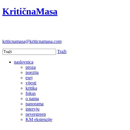
KritičnaMasa
kriticnamasa@kriticnamasa.com
Traži
naslovnica
proza
poezija
esej
vijesti
kritika
fokus
o nama
panorama
intervju
nevergreen
KM ekstenzije