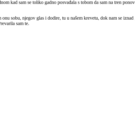
om kad sam se toliko gadno posvađala s tobom da sam na tren ponovo p
onu sobu, njegov glas i dodire, tu u našem krevetu, dok nam se iznad gl
Prevarila sam te.