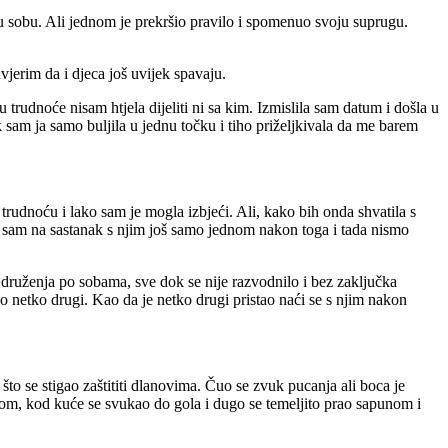
tu sobu. Ali jednom je prekršio pravilo i spomenuo svoju suprugu.
vjerim da i djeca još uvijek spavaju.
 trudnoće nisam htjela dijeliti ni sa kim. Izmislila sam datum i došla u
 sam ja samo buljila u jednu točku i tiho priželjkivala da me barem
 trudnoću i lako sam je mogla izbjeći. Ali, kako bih onda shvatila s
a sam na sastanak s njim još samo jednom nakon toga i tada nismo
h druženja po sobama, sve dok se nije razvodnilo i bez zaključka
ao netko drugi. Kao da je netko drugi pristao naći se s njim nakon
to se stigao zaštititi dlanovima. Čuo se zvuk pucanja ali boca je
entom, kod kuće se svukao do gola i dugo se temeljito prao sapunom i