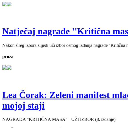
Natječaj nagrade ''Kritična masa'
Nakon šireg izbora slijedi uži izbor osmog izdanja nagrade ''Kritična ma
proza
Lea Čorak: Zeleni manifest mlado
mojoj staji
NAGRADA "KRITIČNA MASA" - UŽI IZBOR (8. izdanje)