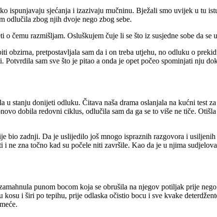
ko ispunjavaju sjećanja i izazivaju mučninu. Bježali smo uvijek u tu is
am odlučila zbog njih dvoje nego zbog sebe.
ti o čemu razmišljam. Osluškujem čuje li se što iz susjedne sobe da se u
i obzirna, pretpostavljala sam da i on treba utjehu, no odluku o prekidu
. Potvrdila sam sve što je pitao a onda je opet počeo spominjati nju dok
a u stanju donijeti odluku. Čitava naša drama oslanjala na kućni test za
vo dobila redovni ciklus, odlučila sam da ga se to više ne tiče. Otišl
e bio zadnji. Da je uslijedilo još mnogo ispraznih razgovora i usiljeni
i i ne zna točno kad su počele niti završile. Kao da je u njima sudjelov
 zamahnula punom bocom koja se obrušila na njegov potiljak prije nego š
u kosu i širi po tepihu, prije odlaska očistio bocu i sve kvake deterdž
smeće.