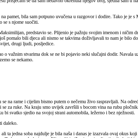
sti prisjećam se da sam nedavno okrenula njegov broj, sjedila sam u na
 na pamet, bila sam potpuno uvučena u razgovor i dodire. Tako je je s 
o se s njome suočiti.
ksimilijan, predstavio se. Plijenio je pažnju svojim imenom i ničim dr
 pomalo bili djeca ali nismo se takvima doživljavali to nam je bilo dov
ijet, drugi ljudi, posljedice.
o o važnim stvarima dok se ne bi pojavio neki slučajni dodir. Navala uz
vezemo se nekamo.
 se na rame i cijelim bismo putem o nečemu živo raspravljali. Na odredi
ći se za ruke. Na kraju smo uvijek završili s bocom vina na rubu pločnik
 bi svatko sjedio na svojoj strani automobila, ležerno i bez nježnosti.
ti daleko.
li ta jedna soba najdulje je bila naša i danas je izazvala ovaj okus koji