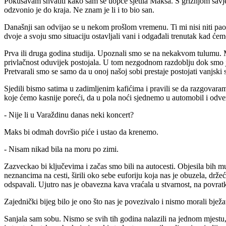
Pokušavam shvatiti kako sam se uopće sjetila Maksa. S grižnjom savje
odzvonio je do kraja. Ne znam je li i to bio san.
Današnji san odvijao se u nekom prošlom vremenu. Ti mi nisi niti pao
dvoje a svoju smo situaciju ostavljali vani i odgađali trenutak kad ćem
Prva ili druga godina studija. Upoznali smo se na nekakvom tulumu. Ma
privlačnost oduvijek postojala. U tom nezgodnom razdoblju dok smo još
Pretvarali smo se samo da u onoj našoj sobi prestaje postojati vanjski sv
Sjedili bismo satima u zadimljenim kafićima i pravili se da razgovaram
koje ćemo kasnije poreći, da u pola noći sjednemo u automobil i od
- Nije li u Varaždinu danas neki koncert?
Maks bi odmah dovršio piće i ustao da krenemo.
- Nisam nikad bila na moru po zimi.
Zazveckao bi ključevima i začas smo bili na autocesti. Objesila bih mu
neznancima na cesti, širili oko sebe euforiju koja nas je obuzela, drže
odspavali. Ujutro nas je obavezna kava vraćala u stvarnost, na povratku
Zajednički bijeg bilo je ono što nas je povezivalo i nismo morali bježa
Sanjala sam sobu. Nismo se svih tih godina nalazili na jednom mjestu, a