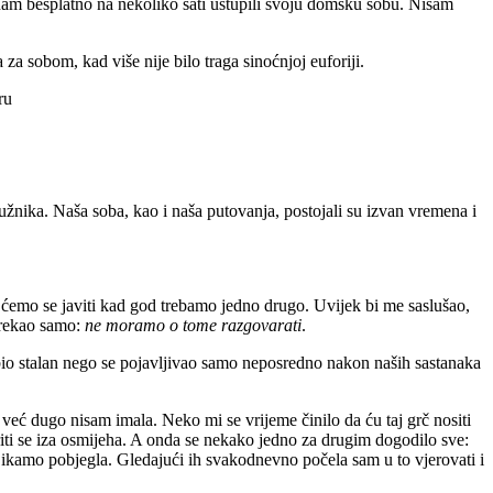
bi nam besplatno na nekoliko sati ustupili svoju domsku sobu. Nisam
za sobom, kad više nije bilo traga sinoćnjoj euforiji.
ru
ružnika. Naša soba, kao i naša putovanja, postojali su izvan vremena i
ćemo se javiti kad god trebamo jedno drugo. Uvijek bi me saslušao,
i rekao samo:
ne moramo o tome razgovarati
.
 bio stalan nego se pojavljivao samo neposredno nakon naših sastanaka
 već dugo nisam imala. Neko mi se vrijeme činilo da ću taj grč nositi
akriti se iza osmijeha. A onda se nekako jedno za drugim dogodilo sve:
bi ikamo pobjegla. Gledajući ih svakodnevno počela sam u to vjerovati i