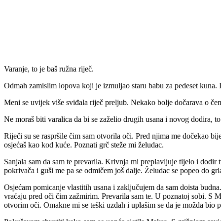
Varanje, to je baš ružna riječ.
Odmah zamislim lopova koji je izmuljao staru babu za pedeset kuna. Il
Meni se uvijek više sviđala riječ preljub. Nekako bolje dočarava o čem
Ne moraš biti varalica da bi se zaželio drugih usana i novog dodira, t
Riječi su se raspršile čim sam otvorila oči. Pred njima me dočekao bijel
osjećaš kao kod kuće. Poznati grč steže mi želudac.
Sanjala sam da sam te prevarila. Krivnja mi preplavljuje tijelo i d
pokrivača i guši me pa se odmičem još dalje. Želudac se popeo do grl
Osjećam pomicanje vlastitih usana i zaključujem da sam doista budna. 
vraćaju pred oči čim zažmirim. Prevarila sam te. U poznatoj sobi. S 
otvorim oči. Omakne mi se teški uzdah i uplašim se da je možda bio pr