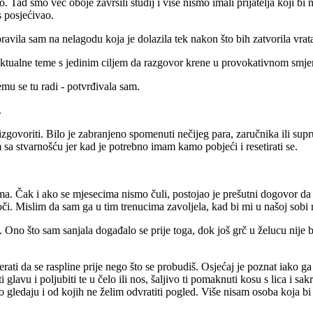
o. Tad smo već oboje završili studij i više nismo imali prijatelja koji 
s posjećivao.
vila sam na nelagodu koja je dolazila tek nakon što bih zatvorila vrata 
telektualne teme s jedinim ciljem da razgovor krene u provokativnom smje
emu se tu radi - potvrđivala sam.
.
 izgovoriti. Bilo je zabranjeno spomenuti nečijeg para, zaručnika ili sup
sa stvarnošću jer kad je potrebno imam kamo pobjeći i resetirati se.
a. Čak i ako se mjesecima nismo čuli, postojao je prešutni dogovor da 
 oči. Mislim da sam ga u tim trenucima zavoljela, kad bi mi u našoj sob
 Ono što sam sanjala događalo se prije toga, dok još grč u želucu nije
ti da se raspline prije nego što se probudiš. Osjećaj je poznat iako ga
lavu i poljubiti te u čelo ili nos, šaljivo ti pomaknuti kosu s lica i s
vino gledaju i od kojih ne želim odvratiti pogled. Više nisam osoba koja 