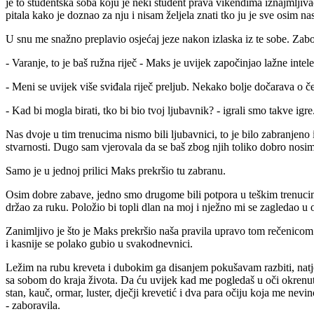
je to studentska soba koju je neki student prava vikendima iznajmljiva
pitala kako je doznao za nju i nisam željela znati tko ju je sve osim na
U snu me snažno preplavio osjećaj jeze nakon izlaska iz te sobe. Zabora
- Varanje, to je baš ružna riječ - Maks je uvijek započinjao lažne in
- Meni se uvijek više sviđala riječ preljub. Nekako bolje dočarava o č
- Kad bi mogla birati, tko bi bio tvoj ljubavnik? - igrali smo takve igre
Nas dvoje u tim trenucima nismo bili ljubavnici, to je bilo zabranjeno
stvarnosti. Dugo sam vjerovala da se baš zbog njih toliko dobro nosim 
Samo je u jednoj prilici Maks prekršio tu zabranu.
Osim dobre zabave, jedno smo drugome bili potpora u teškim trenucim
držao za ruku. Položio bi topli dlan na moj i nježno mi se zagledao u
Zanimljivo je što je Maks prekršio naša pravila upravo tom rečenicom.
i kasnije se polako gubio u svakodnevnici.
Ležim na rubu kreveta i dubokim ga disanjem pokušavam razbiti, natjera
sa sobom do kraja života. Da ću uvijek kad me pogledaš u oči okrenuti g
stan, kauč, ormar, luster, dječji krevetić i dva para očiju koja me ne
- zaboravila.