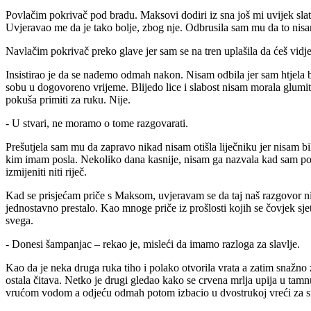
Povlačim pokrivač pod bradu. Maksovi dodiri iz sna još mi uvijek slat
Uvjeravao me da je tako bolje, zbog nje. Odbrusila sam mu da to nis
Navlačim pokrivač preko glave jer sam se na tren uplašila da ćeš vidje
Insistirao je da se nađemo odmah nakon. Nisam odbila jer sam htjela bit
sobu u dogovoreno vrijeme. Blijedo lice i slabost nisam morala glumiti
pokuša primiti za ruku. Nije.
- U stvari, ne moramo o tome razgovarati.
Prešutjela sam mu da zapravo nikad nisam otišla liječniku jer nisam bil
kim imam posla. Nekoliko dana kasnije, nisam ga nazvala kad sam pono
izmijeniti niti riječ.
Kad se prisjećam priče s Maksom, uvjeravam se da taj naš razgovor nij
jednostavno prestalo. Kao mnoge priče iz prošlosti kojih se čovjek sjet
svega.
- Donesi šampanjac – rekao je, misleći da imamo razloga za slavlje.
Kao da je neka druga ruka tiho i polako otvorila vrata a zatim snažno
ostala čitava. Netko je drugi gledao kako se crvena mrlja upija u tamn
vrućom vodom a odjeću odmah potom izbacio u dvostrukoj vreći za 