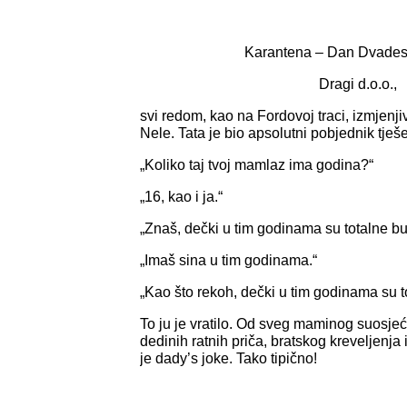
Karantena – Dan Dvadeset
Dragi d.o.o.,
svi redom, kao na Fordovoj traci, izmjenji
Nele. Tata je bio apsolutni pobjednik tješ
„Koliko taj tvoj mamlaz ima godina?“
„16, kao i ja.“
„Znaš, dečki u tim godinama su totalne bu
„Imaš sina u tim godinama.“
„Kao što rekoh, dečki u tim godinama su t
To ju je vratilo. Od sveg maminog suosjeć
dedinih ratnih priča, bratskog kreveljenja
je dady’s joke. Tako tipično!