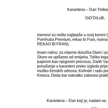
Karantena – Dan Tridees
DiD’DiLoB,
memovi su nešto najljepše u ovoj koroni 
Pornhuba Premium, rekao bi Fran, mama 
REKAO BI FRAN).
Imam rutinu: za vrijeme doručka čitam i
Skoro se upišamo od smijeha. Toliko to
papirom kao njegovim precious, Darth V
ponašanje u karanteni preko izgleda prije 
muško-ženskih odnosa, Kolinde i radu prek
Kineza. Deda bar nakratko zaboravi pratiti 
Karantena – Dan koji je, nadam se, 