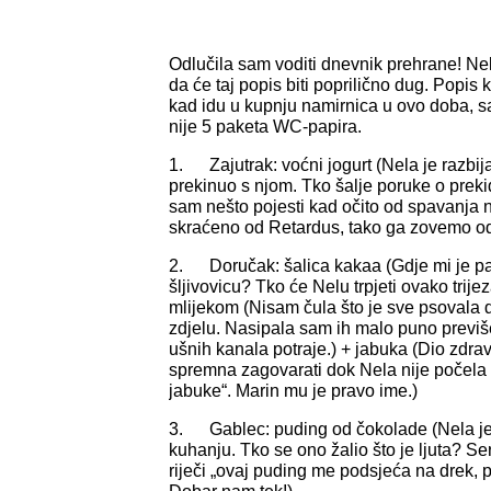
Odlučila sam voditi dnevnik prehrane! Nek
da će taj popis biti poprilično dug. Popis k
kad idu u kupnju namirnica u ovo doba, 
nije 5 paketa WC-papira.
1. Zajutrak: voćni jogurt (Nela je razbijal
prekinuo s njom. Tko šalje poruke o preki
sam nešto pojesti kad očito od spavanja n
skraćeno od Retardus, tako ga zovemo od p
2. Doručak: šalica kakaa (Gdje mi je pa
šljivovicu? Tko će Nelu trpjeti ovako trijez
mlijekom (Nisam čula što je sve psovala d
zdjelu. Nasipala sam ih malo puno previš
ušnih kanala potraje.) + jabuka (Dio zdra
spremna zagovarati dok Nela nije počela p
jabuke“. Marin mu je pravo ime.)
3. Gablec: puding od čokolade (Nela je 
kuhanju. Tko se ono žalio što je ljuta? Se
riječi „ovaj puding me podsjeća na drek, 