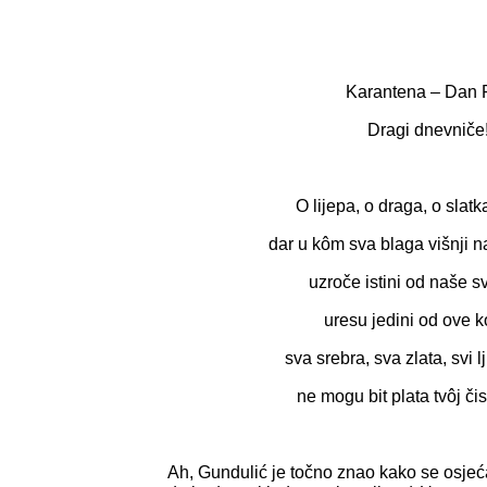
Karantena – Dan P
Dragi dnevniče
O lijepa, o draga, o slat
dar u kôm sva blaga višnji n
uzroče istini od naše s
uresu jedini od ove k
sva srebra, sva zlata, svi l
ne mogu bit plata tvôj čist
Ah, Gundulić je točno znao kako se osjeć