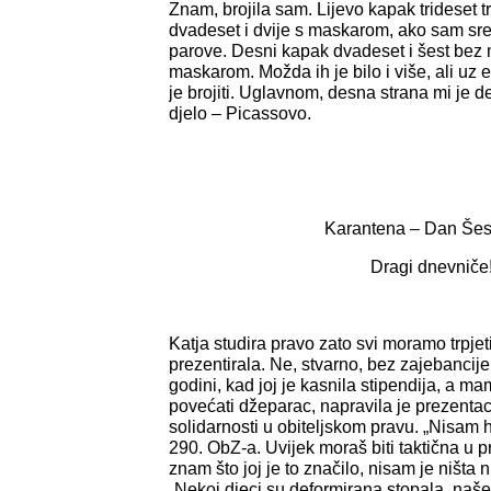
Znam, brojila sam. Lijevo kapak trideset 
dvadeset i dvije s maskarom, ako sam sre
parove. Desni kapak dvadeset i šest bez 
maskarom. Možda ih je bilo i više, ali uz e
je brojiti. Uglavnom, desna strana mi je 
djelo – Picassovo.
Karantena – Dan Šes
Dragi dnevniče
Katja studira pravo zato svi moramo trpjeti 
prezentirala. Ne, stvarno, bez zajebancij
godini, kad joj je kasnila stipendija, a mama
povećati džeparac, napravila je prezentac
solidarnosti u obiteljskom pravu. „Nisam ht
290. ObZ-a. Uvijek moraš biti taktična u 
znam što joj je to značilo, nisam je ništa ni
„Nekoj djeci su deformirana stopala, naše