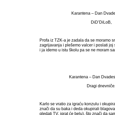
Karantena – Dan Dvades
DiD’DiLoB,
Profa iz TZK-a je zadala da se moramo sn
zagrijavanja i plešemo valcer i poslati jo
i ja idemo u istu školu pa se ne moram sa
Karantena – Dan Dvades
Dragi dnevniče
Karlo se vratio za igraću konzulu i okupir
znači da su baka i deda okupirali blagov
gledati TV, igrat će belu), što znači da sa