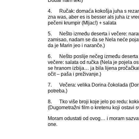
Dobar nam tek!)
4. Ručak: domaća kokošja juha s rezanc
zna was, aber es is besser als juha iz vre
pečeni krumpir (Mljac!) + salata
5. Nešto između deserta i večere: nara
zamisao, nadam se da se Nela neće pojavit
da je Marin jeo i naranče.)
6. Nešto poslije nečeg između deserta i 
večere: salata od ručka (Nela je pojela o
se hranom izbija… ja bila lijena pročačkati
očit – paša i preživanje.)
7. Večera: velika Dorina čokolada (Dori
potreba.)
8. Tko više broji koje jelo po redu: kok
(Dugometražni film o kretenu koji ostavi sv
Moram odustati od ovog… i moram sazvat
one.