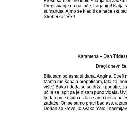
Prošo sam online ispit. Pitanja na zaokruž
Prepisivanje na najjače. Laganini! Katja s
sumanuta. Ajmo se kladiti da neće skriptu n
Štreberko teški!
Karantena – Dan Trideset
Dragi dnevniče
Bila sam bolesna tri dana. Angina. Strefi 
Mama me šopala propolisom, tata zaliho
više.) Baka i deda su se držali podalje, za
učila za ispit pa je nisam puno viđala. Uv
tjedan prije ispita i izlazi samo nešto poje
zadaće. On se samo pravi bad ass, a zapr
Dorian se kreveljio svako malo i nasmija