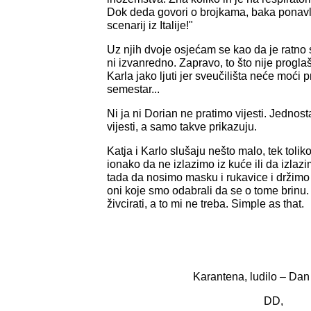
Dok deda govori o brojkama, baka ponav
scenarij iz Italije!"
Uz njih dvoje osjećam se kao da je ratno 
ni izvanredno. Zapravo, to što nije progl
Karla jako ljuti jer sveučilišta neće moći p
semestar...
Ni ja ni Dorian ne pratimo vijesti. Jedno
vijesti, a samo takve prikazuju.
Katja i Karlo slušaju nešto malo, tek toli
ionako da ne izlazimo iz kuće ili da izla
tada da nosimo masku i rukavice i držimo
oni koje smo odabrali da se o tome brin
živcirati, a to mi ne treba. Simple as that.
Karantena, ludilo – Dan
DD,