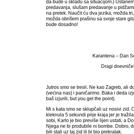
da bude u skladu sa situacijom.) Ustanem
predavanja, slušam predavanje u pidžami,
na pretek. Naučit ću dva jezika, možda tri
možda obrišem prašinu sa svoje stare gi
bude dosadno!
Karantena – Dan S
Dragi dnevniče
Jutros smo se tresli. Ne kao Zagreb, ali 
(većina nas) i paničarimo. Baka i deda izju
baš izjurili, but you get the point).
Mi s kata smo se sklupčali uz nosivi zid. O
kleknula 5 sekundi prije kraja jer je tražil
sobi, Karlo je bio previše lijen ustati, a D
Njega ne bi produbile ni bombe. Dobro, da
bili stali uz taj zid ili bi bio prekratak.