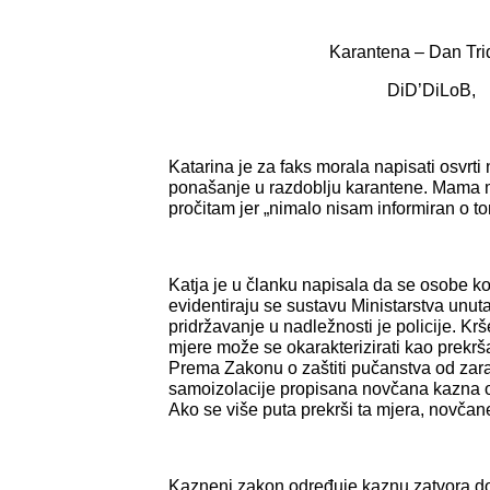
Karantena – Dan Tri
DiD’DiLoB,
Katarina je za faks morala napisati osvrti
ponašanje u razdoblju karantene. Mama m
pročitam jer „nimalo nisam informiran o t
Katja je u članku napisala da se osobe ko
evidentiraju se sustavu Ministarstva unuta
pridržavanje u nadležnosti je policije. Kr
mjere može se okarakterizirati kao prekrša
Prema Zakonu o zaštiti pučanstva od zara
samoizolacije propisana novčana kazna 
Ako se više puta prekrši ta mjera, novčan
Kazneni zakon određuje kaznu zatvora do