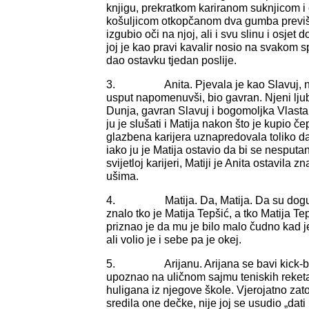
knjigu, prekratkom kariranom suknjicom 
košuljicom otkopčanom dva gumba previše,
izgubio oči na njoj, ali i svu slinu i osjet 
joj je kao pravi kavalir nosio na svakom sp
dao ostavku tjedan poslije.
3. Anita. Pjevala je kao Slavuj, njen
usput napomenuvši, bio gavran. Njeni ljub
Dunja, gavran Slavuj i bogomoljka Vlasta vo
ju je slušati i Matija nakon što je kupio če
glazbena karijera uznapredovala toliko da 
iako ju je Matija ostavio da bi se nesputa
svijetloj karijeri, Matiji je Anita ostavila z
ušima.
4. Matija. Da, Matija. Da su dogural
znalo tko je Matija Tepšić, a tko Matija Te
priznao je da mu je bilo malo čudno kad 
ali volio je i sebe pa je okej.
5. Arijanu. Arijana se bavi kick-bok
upoznao na uličnom sajmu teniskih reketa
huligana iz njegove škole. Vjerojatno zato
sredila one dečke, nije joj se usudio „dati