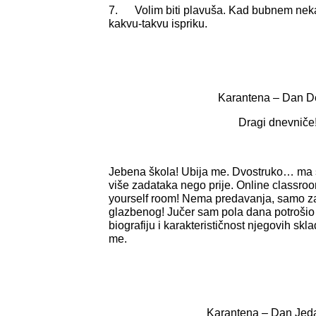
7. Volim biti plavuša. Kad bubnem neka
kakvu-takvu ispriku.
Karantena – Dan D
Dragi dnevniče
Jebena škola! Ubija me. Dvostruko… ma 
više zadataka nego prije. Online classroom
yourself room! Nema predavanja, samo zad
glazbenog! Jučer sam pola dana potroši
biografiju i karakterističnost njegovih skl
me.
Karantena – Dan Jed