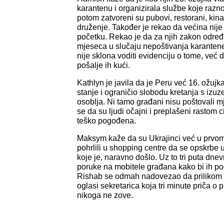
karantenu i organizirala službe koje raz
potom zatvoreni su pubovi, restorani, kina
druženje. Također je rekao da većina nije
početku. Rekao je da za njih zakon određ
mjeseca u slučaju nepoštivanja karantene, 
nije sklona voditi evidenciju o tome, već 
pošalje ih kući.
Kathlyn je javila da je Peru već 16. ožuj
stanje i ograničio slobodu kretanja s iz
osoblja. Ni tamo građani nisu poštovali m
se da su ljudi očajni i preplašeni rastom 
teško pogođena.
Maksym kaže da su Ukrajinci već u prvom v
pohrlili u shopping centre da se opskrbe 
koje je, naravno došlo. Uz to tri puta dne
poruke na mobitele građana kako bi ih pod
Rishab se odmah nadovezao da prilikom 
oglasi sekretarica koja tri minute priča o 
nikoga ne zove.