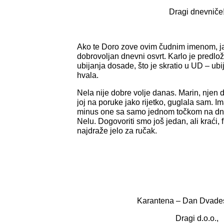
Dragi dnevniče
Ako te Doro zove ovim čudnim imenom, ja ć
dobrovoljan dnevni osvrt. Karlo je predlo
ubijanja dosade, što je skratio u UD – ubi
hvala.
Nela nije dobre volje danas. Marin, njen 
joj na poruke jako rijetko, guglala sam. I
minus one sa samo jednom točkom na dne
Nelu. Dogovoriti smo još jedan, ali kraći, 
najdraže jelo za ručak.
Karantena – Dan Dvadese
Dragi d.o.o.,