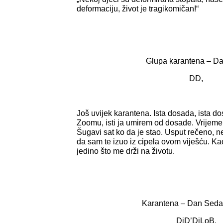
deformaciju, život je tragikomičan!“
Glupa karantena – D
DD,
Još uvijek karantena. Ista dosada, ista 
Zoomu, isti ja umirem od dosade. Vrijeme
Šugavi sat ko da je stao. Usput rečeno,
da sam te izuo iz cipela ovom viješću. Ka
jedino što me drži na životu.
Karantena – Dan Seda
DiD’DiLoB
,