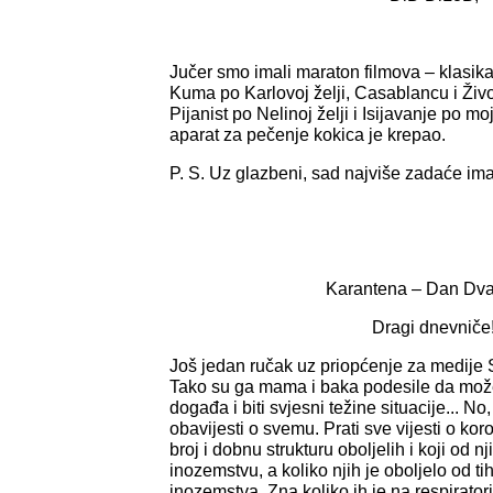
Jučer smo imali maraton filmova – klasika
Kuma po Karlovoj želji, Casablancu i Život 
Pijanist po Nelinoj želji i Isijavanje po mo
aparat za pečenje kokica je krepao.
P. S. Uz glazbeni, sad najviše zadaće imam
Karantena – Dan Dva
Dragi dnevniče
Još jedan ručak uz priopćenje za medije St
Tako su ga mama i baka podesile da može
događa i biti svjesni težine situacije... No
obavijesti o svemu. Prati sve vijesti o ko
broj i dobnu strukturu oboljelih i koji od nj
inozemstvu, a koliko njih je oboljelo od tih
inozemstva. Zna koliko ih je na respiratorim