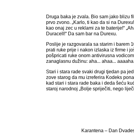
Druga baka je zvala. Bio sam jako blizu f
prvo zvono. „Karlo, ti kao da si na Durexu!
kao onaj zec u reklami za te baterije!“ „Ah
Duracell!“ Da sam bar na Durexu.
Poslije je razgovarala sa starim i barem 
prati ruke prije i nakon izlaska iz firme i j
pošpricati ruke onom antivirusna vodicom
zanaglasnu dužinu: aha... ahaa... aaaaha.
Stari i stara rade svaki drugi tjedan pa 
zove starog da mu izreferira Kodeks ponaš
kad stari i stara rade baka i deda šeću
staroj narodnoj „Bolje spriječiti, nego liječi
Karantena – Dan Dvadese