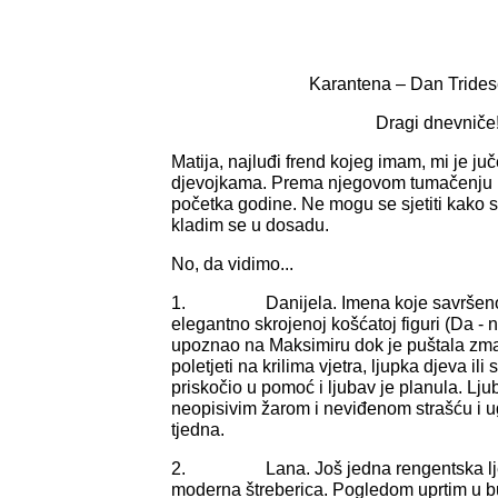
Karantena – Dan Tridese
Dragi dnevniče
Matija, najluđi frend kojeg imam, mi je ju
djevojkama. Prema njegovom tumačenju bi
početka godine. Ne mogu se sjetiti kako s
kladim se u dosadu.
No, da vidimo...
1. Danijela. Imena koje savršeno 
elegantno skrojenoj košćatoj figuri (Da - ni 
upoznao na Maksimiru dok je puštala zmaja
poletjeti na krilima vjetra, ljupka djeva ili
priskočio u pomoć i ljubav je planula. Lju
neopisivim žarom i neviđenom strašću i u
tjedna.
2. Lana. Još jedna rengentska ljepot
moderna štreberica. Pogledom uprtim u b