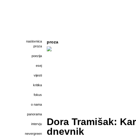
naslovnica
proza
proza
poezija
esej
vijesti
kritika
fokus
o nama
panorama
Dora Tramišak: Ka
intervju
dnevnik
nevergreen