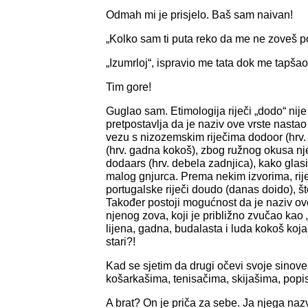
Odmah mi je prisjelo. Baš sam naivan!
„Kolko sam ti puta reko da me ne zoveš po
„Izumrloj“, ispravio me tata dok me tapš
Tim gore!
Guglao sam. Etimologija riječi „dodo“ nije
pretpostavlja da je naziv ove vrste nastao
vezu s nizozemskim riječima dodoor (hrv. 
(hrv. gadna kokoš), zbog ružnog okusa nj
dodaars (hrv. debela zadnjica), kako glas
malog gnjurca. Prema nekim izvorima, rij
portugalske riječi doudo (danas doido), što
Također postoji mogućnost da je naziv o
njenog zova, koji je približno zvučao kao
lijena, gadna, budalasta i luda kokoš koja 
stari?!
Kad se sjetim da drugi očevi svoje sino
košarkašima, tenisačima, skijašima, popi
A brat? On je priča za sebe. Ja njega nazv