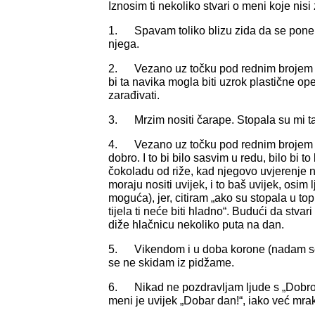
Iznosim ti nekoliko stvari o meni koje nisi
1. Spavam toliko blizu zida da se pon
njega.
2. Vezano uz točku pod rednim brojem 1
bi ta navika mogla biti uzrok plastične o
zarađivati.
3. Mrzim nositi čarape. Stopala su mi t
4. Vezano uz točku pod rednim brojem 3.
dobro. I to bi bilo sasvim u redu, bilo bi t
čokoladu od riže, kad njegovo uvjerenje n
moraju nositi uvijek, i to baš uvijek, osim 
moguća), jer, citiram „ako su stopala u to
tijela ti neće biti hladno“. Budući da stvari
diže hlačnicu nekoliko puta na dan.
5. Vikendom i u doba korone (nadam se 
se ne skidam iz pidžame.
6. Nikad ne pozdravljam ljude s „Dobro ju
meni je uvijek „Dobar dan!“, iako već mrak