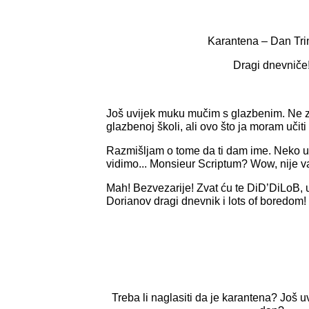
Karantena – Dan Tri
Dragi dnevniče
Još uvijek muku mučim s glazbenim. Ne zn
glazbenoj školi, ali ovo što ja moram učiti 
Razmišljam o tome da ti dam ime. Neko 
vidimo... Monsieur Scriptum? Wow, nije va
Mah! Bezvezarije! Zvat ću te
DiD’DiLoB
,
Dorianov dragi dnevnik i lots of boredom!
Treba li naglasiti da je karantena? Još u