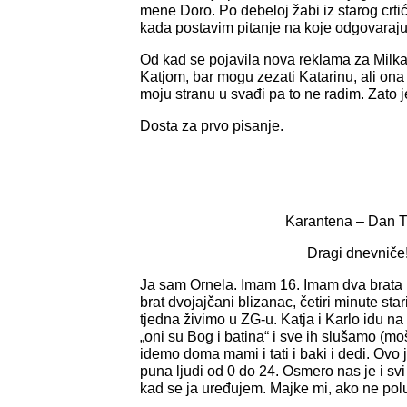
mene Doro. Po debeloj žabi iz starog crtić
kada postavim pitanje na koje odgovaraju 
Od kad se pojavila nova reklama za Milk
Katjom, bar mogu zezati Katarinu, ali ona
moju stranu u svađi pa to ne radim. Zato 
Dosta za prvo pisanje.
Karantena – Dan T
Dragi dnevniče
Ja sam Ornela. Imam 16. Imam dva brata i
brat dvojajčani blizanac, četiri minute star
tjedna živimo u ZG-u. Katja i Karlo idu n
„oni su Bog i batina“ i sve ih slušamo (moš
idemo doma mami i tati i baki i dedi. Ovo 
puna ljudi od 0 do 24. Osmero nas je i sv
kad se ja uređujem. Majke mi, ako ne pol