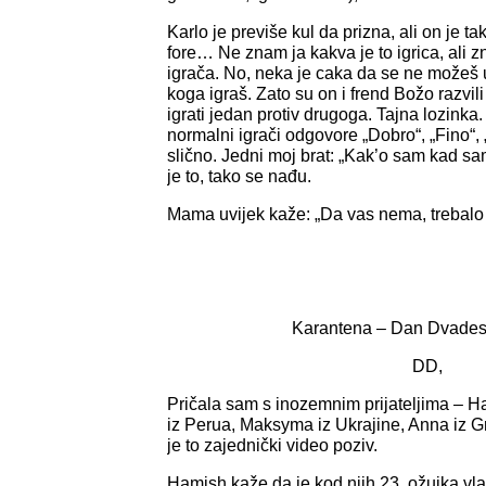
Karlo je previše kul da prizna, ali on je t
fore… Ne znam ja kakva je to igrica, ali z
igrača. No, neka je caka da se ne možeš u
koga igraš. Zato su on i frend Božo razvili
igrati jedan protiv drugoga. Tajna lozinka.
normalni igrači odgovore „Dobro“, „Fino“, „
slično. Jedni moj brat: „Kak’o sam kad sam
je to, tako se nađu.
Mama uvijek kaže: „Da vas nema, trebalo bi
Karantena – Dan Dvadese
DD,
Pričala sam s inozemnim prijateljima – H
iz Perua, Maksyma iz Ukrajine, Anna iz Gr
je to zajednički video poziv.
Hamish kaže da je kod njih 23. ožujka vl