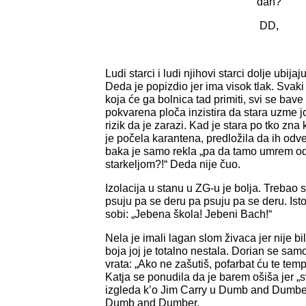
dan?
DD,
Ludi starci i ludi njihovi starci dolje ubij
Deda je popizdio jer ima visok tlak. Svaki 
koja će ga bolnica tad primiti, svi se bav
pokvarena ploča inzistira da stara uzme j
rizik da je zarazi. Kad je stara po tko zna 
je počela karantena, predložila da ih odv
baka je samo rekla „pa da tamo umrem o
starkeljom?!“ Deda nije čuo.
Izolacija u stanu u ZG-u je bolja. Trebao 
psuju pa se deru pa psuju pa se deru. Isto
sobi: „Jebena škola! Jebeni Bach!“
Nela je imali lagan slom živaca jer nije bil
boja joj je totalno nestala. Dorian se sa
vrata: „Ako ne zašutiš, pofarbat ću te te
Katja se ponudila da je barem ošiša jer „
izgleda k’o Jim Carry u Dumb and Dumber
Dumb and Dumber.