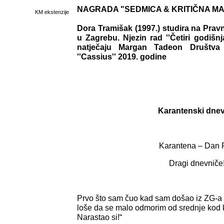
NAGRADA "SEDMICA & KRITIČNA MASA
KM ekstenzije
Dora Tramišak (1997.) studira na Prav
u Zagrebu. Njezin rad ''Četiri godišn
natječaju Margan Tadeon Društva s
''Cassius'' 2019. godine
Karantenski dnev
Karantena – Dan P
Dragi dnevniče
Prvo što sam čuo kad sam došao iz ZG-a s
loše da se malo odmorim od srednje kod k
Narastao si!“