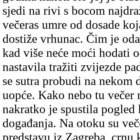
sjedi na rivi s bocom najdr
večeras umre od dosade koj
dostiže vrhunac. Čim je od
kad više neće moći hodati 
nastavila tražiti zvijezde pa
se sutra probudi na nekom 
uopće. Kako nebo tu večer n
nakratko je spustila pogled 
događanja. Na otoku su veče
predstavu iz Zagreba, crnu 