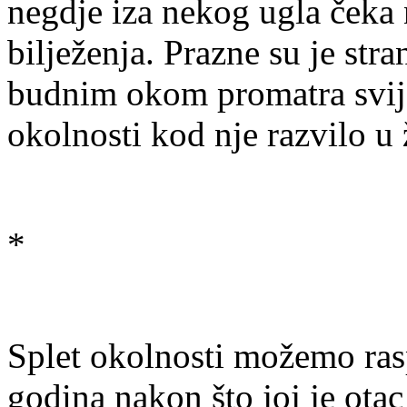
negdje iza nekog ugla čeka 
bilježenja. Prazne su je stra
budnim okom promatra svije
okolnosti kod nje razvilo u
*
Splet okolnosti možemo rasp
godina nakon što joj je otac