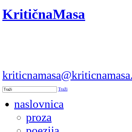
KritičnaMasa
kriticnamasa@kriticnamas
Traži
naslovnica
proza
poezija