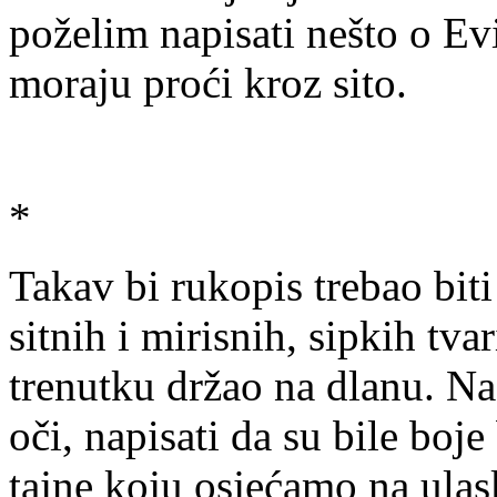
poželim napisati nešto o Evi
moraju proći kroz sito.
*
Takav bi rukopis trebao bit
sitnih i mirisnih, sipkih t
trenutku držao na dlanu. Na
oči, napisati da su bile boj
tajne koju osjećamo na ulas