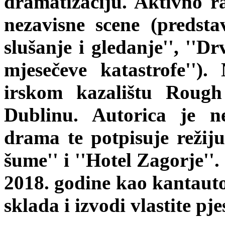
dramatizaciju. Aktivno r
nezavisne scene (predsta
slušanje i gledanje'', ''Dr
mjesečeve katastrofe'').
irskom kazalištu Rou
Dublinu. Autorica je n
drama te potpisuje režij
šume'' i ''Hotel Zagorje''
2018. godine kao kantautor
sklada i izvodi vlastite pj