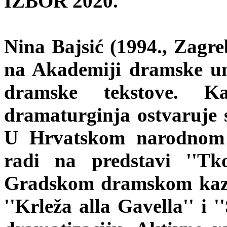
IZBOR 2020.
Nina Bajsić (1994., Zagre
na Akademiji dramske umj
dramske tekstove. Ka
dramaturginja ostvaruje 
U Hrvatskom narodnom 
radi na predstavi ''Tk
Gradskom dramskom kaza
''Krleža alla Gavella'' i 