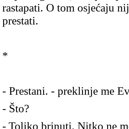
rastapati. O tom osjećaju ni
prestati.
*
- Prestani. - preklinje me Ev
- Što?
- Toliko brinuti. Nitko ne m