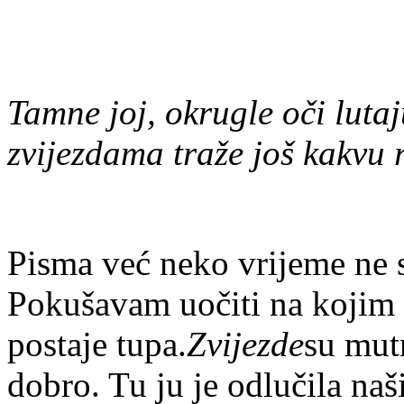
Tamne joj, okrugle oči lut
zvijezdama traže još kakvu r
Pisma već neko vrijeme ne st
Pokušavam uočiti na kojim 
postaje tupa.​
Zvijezde​
su mutn
dobro. Tu ju je odlučila našil