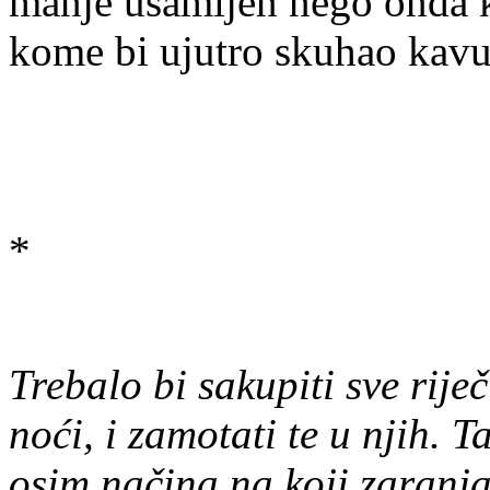
manje usamljen nego onda k
kome bi ujutro skuhao kavu
*
Trebalo bi sakupiti sve rije
noći, i zamotati te u njih. 
osim načina na koji zaranjaš