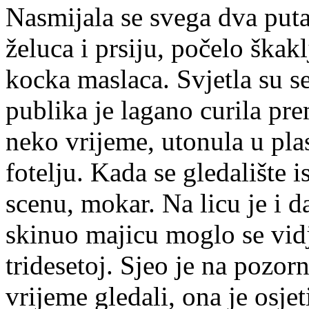
Nasmijala se svega dva puta,
želuca i prsiju, počelo škakl
kocka maslaca. Svjetla su s
publika je lagano curila prem
neko vrijeme, utonula u pla
fotelju. Kada se gledalište 
scenu, mokar. Na licu je i d
skinuo majicu moglo se vidje
tridesetoj. Sjeo je na pozo
vrijeme gledali, ona je osje