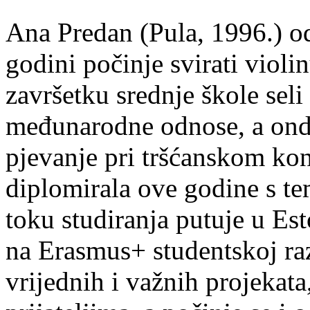
Ana Predan (Pula, 1996.) od
godini počinje svirati violin
završetku srednje škole seli
međunarodne odnose, a onda
pjevanje pri tršćanskom kon
diplomirala ove godine s te
toku studiranja putuje u Es
na Erasmus+ studentskoj ra
vrijednih i važnih projekata,