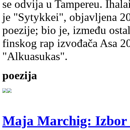
se odvija u Tampereu. Ihala
je "Sytykkei", objavljena 2
poezije; bio je, između ost
finskog rap izvođača Asa 20
"Alkuasukas".
poezija
Maja Marchig: Izbor 