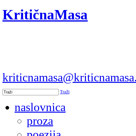
KritičnaMasa
kriticnamasa@kriticnamas
Traži
naslovnica
proza
poezija