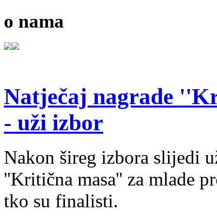
o nama
Natječaj nagrade ''Kr
- uži izbor
Nakon šireg izbora slijedi 
''Kritična masa'' za mlade pr
tko su finalisti.