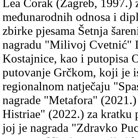
Lea Čorak (Zagreb, 1997.) z
međunarodnih odnosa i dipl
zbirke pjesama Šetnja šaren
nagradu "Milivoj Cvetnić" D
Kostajnice, kao i putopisa 
putovanje Grčkom, koji je i
regionalnom natječaju "Spa
nagrade "Metafora" (2021.)
Histriae" (2022.) za kratku
joj je nagrada "Zdravko Puc