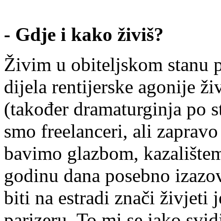
- Gdje i kako živiš?
Živim u obiteljskom stanu 
dijela rentijerske agonije ž
(također dramaturginja po st
smo freelanceri, ali zaprav
bavimo glazbom, kazalištem
godinu dana posebno izazovn
biti na estradi znači živjeti
parizeru. To mi se jako svid