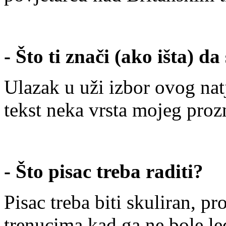
- Što ti znači (ako išta) d
Ulazak u uži izbor ovog nat
tekst neka vrsta mojeg proz
- Što pisac treba raditi?
Pisac treba biti skuliran, pr
trenucima kad ga ne bole le