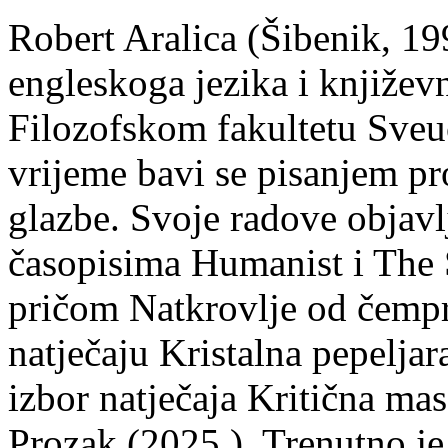
Robert Aralica (Šibenik, 199
engleskoga jezika i književ
Filozofskom fakultetu Sveuč
vrijeme bavi se pisanjem pr
glazbe. Svoje radove objavl
časopisima Humanist i The 
pričom Natkrovlje od čempr
natječaju Kristalna pepeljar
izbor natječaja Kritična mas
Prozak (2025.). Trenutno je