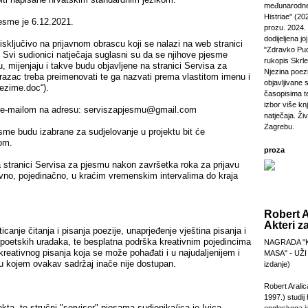
međunarodne
Histriae" (20
jesme je 6.12.2021.
prozu. 2024.
dodijeljena jo
isključivo na prijavnom obrascu koji se nalazi na web stranici
"Zdravko Puc
 Svi sudionici natječaja suglasni su da se njihove pjesme
rukopis Skrl
u, mijenjaju i takve budu objavljene na stranici Servisa za
Njezina poezi
razac treba preimenovati te ga nazvati prema vlastitom imenu i
objavljivane 
ezime.doc“).
časopisima t
izbor više kn
 e-mailom na adresu:
serviszapjesmu@gmail.com
natječaja. Živi
Zagrebu.
jesme budu izabrane za sudjelovanje u projektu bit će
lom.
proza
 stranici Servisa za pjesmu nakon završetka roka za prijavu
ivno, pojedinačno, u kraćim vremenskim intervalima do kraja
Robert A
Akteri z
oticanje čitanja i pisanja poezije, unaprjeđenje vještina pisanja i
h poetskih uradaka, te besplatna podrška kreativnim pojedincima
NAGRADA "
kreativnog pisanja koja se može pohađati i u najudaljenijem i
MASA" - UŽI
 kojem ovakav sadržaj inače nije dostupan.
izdanje)
Robert Aralic
1997.) studij
jekta, te stručni "serviser" pjesama sudionika/ica je Ivica