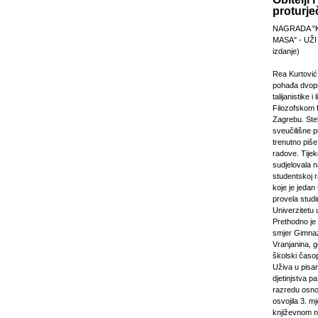
proturje
NAGRADA "
MASA" - UŽI
izdanje)
Rea Kurtović
pohađa dvopr
talijanistike i
Filozofskom f
Zagrebu. Stek
sveučilišne p
trenutno piš
radove. Tijek
sudjelovala 
studentskoj 
koje je jeda
provela studi
Univerzitetu 
Prethodno je 
smjer Gimnaz
Vranjanina, g
školski časo
Uživa u pisa
djetinjstva pa
razredu osno
osvojila 3. m
književnom n