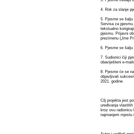
4. Rok za slanje p
5. Pjesme se šalju 
Servisa za pjesmu.
tekstualno korigiraj
pjesmu. Prijavni ob
prezimenu („Ime Pr
6. Pjesme se šalju
7. Sudionici čiji p
obaviješteni e-mai
8. Pjesme će se na
objavljivati sukces
2021. godine.
Cilj projekta jest p
uređivanja vlastiti
kroz ovu radionicu 
najmanjem mjestu u
Autor i voditelj pro