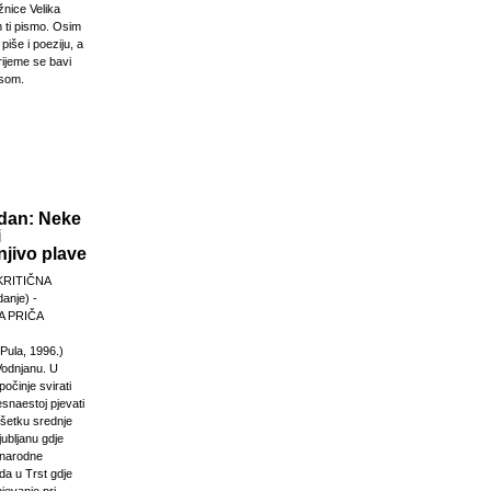
žnice Velika
 ti pismo. Osim
 piše i poeziju, a
rijeme se bavi
esom.
dan: Neke
i
jivo plave
KRITIČNA
anje) -
 PRIČA
Pula, 1996.)
Vodnjanu. U
počinje svirati
esnaestoj pjevati
ršetku srednje
jubljanu gdje
unarodne
da u Trst gdje