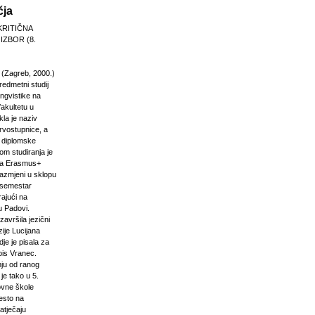
čja
KRITIČNA
 IZBOR (8.
 (Zagreb, 2000.)
edmetni studij
 lingvistike na
akultetu u
la je naziv
rvostupnice, a
e diplomske
om studiranja je
na Erasmus+
razmjeni u sklopu
n semestar
rajući na
u Padovi.
završila jezični
ije Lucijana
dje je pisala za
pis Vranec.
nju od ranog
 je tako u 5.
vne škole
jesto na
atječaju