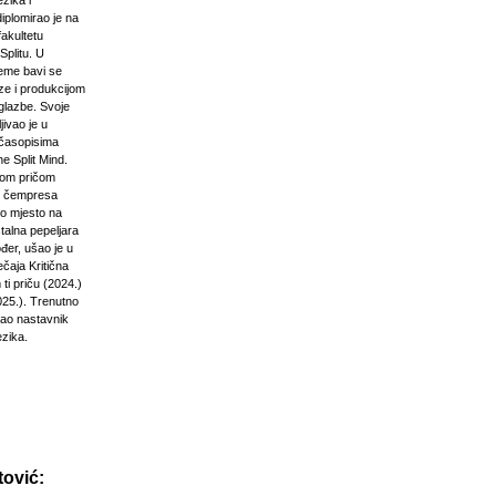
zika i
diplomirao je na
akultetu
Splitu. U
jeme bavi se
ze i produkcijom
glazbe. Svoje
jivao je u
časopisima
e Split Mind.
čkom pričom
d čempresa
vo mjesto na
stalna pepeljara
đer, ušao je u
ečaja Kritična
ti priču (2024.)
025.). Trenutno
kao nastavnik
ezika.
ović: