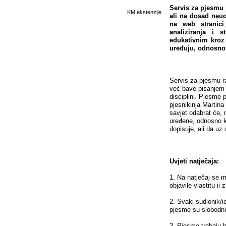
Servis za pjesmu j
KM ekstenzije
ali na dosad neuo
na web stranici
analiziranja i s
edukativnim kroz 
uređuju, odnosno 
Servis za pjesmu ra
već bave pisanjem p
disciplini. Pjesme p
pjesnikinja Martina
savjet odabrat će,
uređene, odnosno ko
dopisuje, ali da uz
Uvjeti natječaja:
1. Na natječaj se m
objavile vlastitu ii
2. Svaki sudionik/i
pjesme su slobodni
3. Pjesme trebaju 