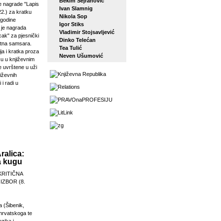
Bekim Sejranović
 nagrade "Lapis
Ivan Slamnig
22.) za kratku
Nikola Sop
 godine
Igor Stiks
j je nagrada
Vladimir Stojsavljević
ak" za pjesnički
Dinko Telećan
etna samsara.
Tea Tulić
ja i kratka proza
Neven Ušumović
su u književnim
e uvrštene u uži
jiževnih
 i radi u
ralica:
a kugu
KRITIČNA
 IZBOR (8.
a (Šibenik,
 hrvatskoga te