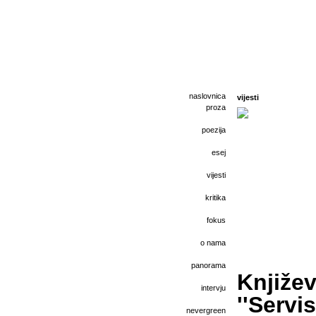
naslovnica
vijesti
proza
poezija
esej
vijesti
kritika
fokus
o nama
panorama
Književ
intervju
''Servi
nevergreen