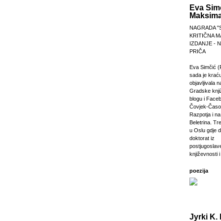
Eva Sim
Maksima
NAGRADA "
KRITIČNA M
IZDANJE -
PRIČA
Eva Simčić (
sada je krać
objavljivala 
Gradske knji
blogu i Faceb
Čovjek-Časop
Razpotja i na 
Beletrina. Tre
u Oslu gdje 
doktorat iz
postjugosla
književnosti i
poezija
Jyrki K. 