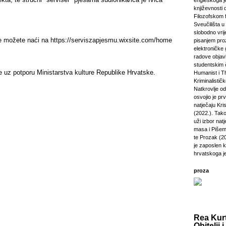
engleskoga je
književnosti 
Filozofskom f
Sveučilišta u 
slobodno vri
je možete naći na
https://serviszapjesmu.wixsite
.com/home
pisanjem pro
elektroničke 
radove objavl
studentskim 
e uz potporu Ministarstva kulture Republike Hrvatske.
Humanist i Th
Kriminalisti
Natkrovlje o
osvojio je pr
natječaju Kri
(2022.). Tako
uži izbor natj
masa i Pišem 
te Prozak (2
je zaposlen 
hrvatskoga j
proza
Rea Kurt
Obitelji i