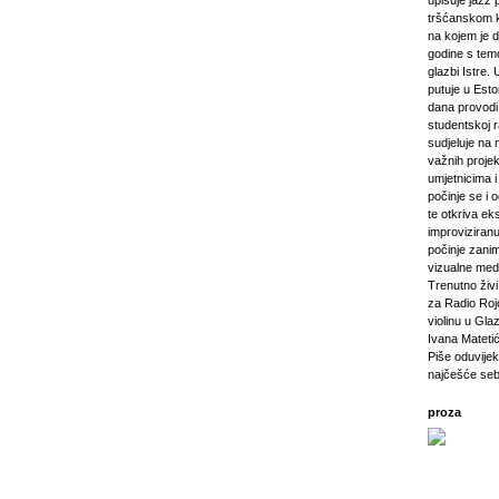
upisuje jazz 
tršćanskom k
na kojem je d
godine s tem
glazbi Istre. 
putuje u Esto
dana provod
studentskoj 
sudjeluje na 
važnih projeka
umjetnicima i 
počinje se i 
te otkriva ek
improviziranu
počinje zanim
vizualne medij
Trenutno živi 
za Radio Rojc
violinu u Gla
Ivana Mateti
Piše oduvijek
najčešće seb
proza