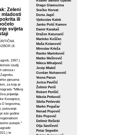
Ksaver Šandor Gjalski
Drago Glamuzina
k: Zeleni
Srećko Horvat
 mladosti
Dorta Jagić
pokrita ili
Vjekoslav Kaleb
počelo
Janko Polić Kamov
je svijeta
Damir Karakaš
taji
Dražen Katunarić
Marinko Koščec
KRITIČNA
Maša Kolanović
 IZBOR (8.
Miroslav Krleža
Ranko Marinković
Matko Meštrović
agreb, 1997.)
Nikica Mihaljević
plomski studij
Josip Mlakić
h odnosa i
Gordan Nuhanović
u Zagrebu.
Vesna Parun
birke pjesama
Jurica Pavičić
lom, za koju je
Želimir Periš
 nagradu "Milivoj
Robert Perišić
tva prijatelja
Nikola Petković
ke Kostajnice,
Sibila Petlevski
sa O bogovima,
Marko Pogačar
u; putovanje
Nenad Popović
je iste godine
Edo Popović
 regionalnom
Delimir Rešicki
asimo putopis."
Olja Savičević
 nagrade
Petar Segedin
021.) te