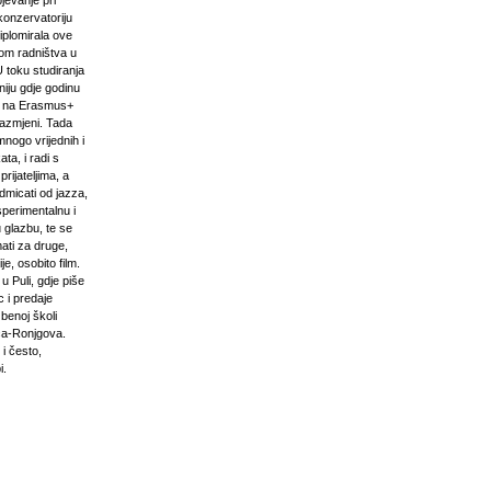
pjevanje pri
onzervatoriju
iplomirala ove
om radništva u
U toku studiranja
niju gdje godinu
i na Erasmus+
razmjeni. Tada
mnogo vrijednih i
ta, i radi s
prijateljima, a
odmicati od jazza,
sperimentalnu i
 glazbu, te se
ati za druge,
e, osobito film.
u Puli, gdje piše
 i predaje
zbenoj školi
ća-Ronjgova.
 i često,
i.