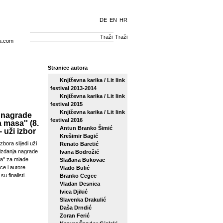
DE
EN
HR
Traži
a.com
Stranice autora
Književna karika / Lit link
festival 2013-2014
Književna karika / Lit link
festival 2015
Književna karika / Lit link
 nagrade
festival 2016
a masa'' (8.
Antun Branko Šimić
- uži izbor
Krešimir Bagić
zbora slijedi uži
Renato Baretić
izdanja nagrade
Ivana Bodrožić
sa'' za mlade
Slađana Bukovac
ce i autore.
Vlado Bulić
su finalisti.
Branko Cegec
Vladan Desnica
Ivica Djikić
Slavenka Drakulić
Daša Drndić
Zoran Ferić