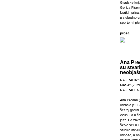
Gradske knji
Gorica Pišem
kratkih priča,
u slobodno v
sportom i pl
proza
Ana Pre
su stvar
neobjašn
NAGRADA "
MASA" (7. izd
NAGRAĐENA
Ana Predan (
odrasla je u 
šestoj godini 
violinu, a u š
jazz. Po zav
škole seli u L
studira međ
odnose, a on