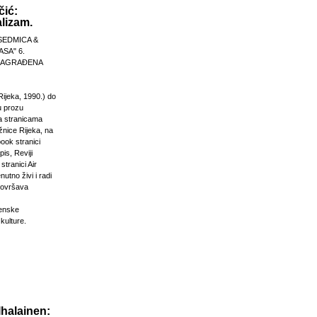
čić:
lizam.
SEDMICA &
ASA" 6.
 NAGRAĐENA
Rijeka, 1990.) do
u prozu
na stranicama
žnice Rijeka, na
ook stranici
is, Reviji
stranici Air
nutno živi i radi
dovršava
venske
 kulture.
Ihalainen: