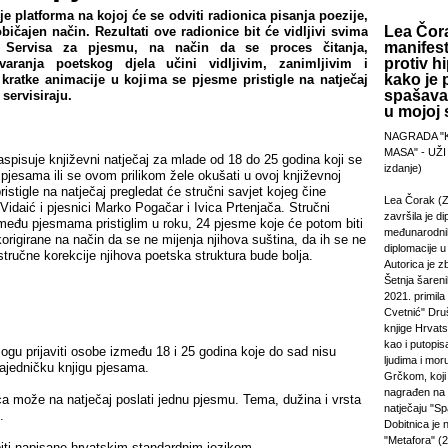
e platforma na kojoj će se odviti radionica pisanja poezije,
Lea Čora
bičajen način. Rezultati ove radionice bit će vidljivi svima
manifest
 Servisa za pjesmu, na način da se proces čitanja,
protiv hi
tvaranja poetskog djela učini vidljivim, zanimljivim i
kako je 
kratke animacije u kojima se pjesme pristigle na natječaj
spašavan
servisiraju.
u mojoj s
NAGRADA "
MASA" - UŽI
spisuje književni natječaj za mlade od 18 do 25 godina koji se
izdanje)
jesama ili se ovom prilikom žele okušati u ovoj književnoj
ristigle na natječaj pregledat će stručni savjet kojeg čine
Lea Čorak (Z
 Vidaić i pjesnici Marko Pogačar i Ivica Prtenjača. Stručni
završila je di
 među pjesmama pristiglim u roku, 24 pjesme koje će potom biti
međunarodni
rigirane na način da se ne mijenja njihova suština, da ih se ne
diplomacije 
 stručne korekcije njihova poetska struktura bude bolja.
Autorica je z
Šetnja šareni
2021. primila
Cvetnić" Druš
knjige Hrvats
kao i putopi
ogu prijaviti osobe između 18 i 25 godina koje do sad nisu
ljudima i mor
 zajedničku knjigu pjesama.
Grčkom, koji 
nagrađen na
ca može na natječaj poslati jednu pjesmu. Tema, dužina i vrsta
natječaju "Sp
.
Dobitnica je
"Metafora" (2
biti napisane hrvatskim standardnim jezikom.