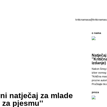
kriticnamasa@kriticnamas
o nama
Natječaj
''Kritičn
izdanje) 
Nakon šireg i
izbor osmog 
''Kritična ma
prozne autori
Pročitajte tko 
proza
ni natječaj za mlade
s za pjesmu''