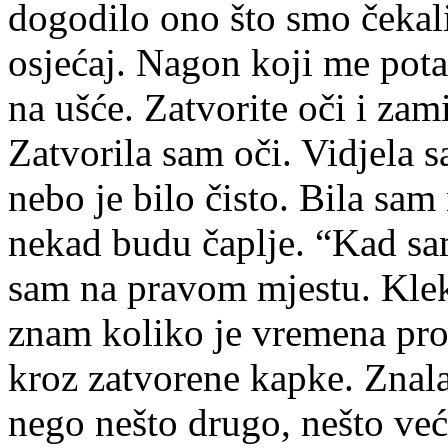
dogodilo ono što smo čekali
osjećaj. Nagon koji me pot
na ušće. Zatvorite oči i zam
Zatvorila sam oči. Vidjela s
nebo je bilo čisto. Bila sa
nekad budu čaplje. “Kad sam
sam na pravom mjestu. Klek
znam koliko je vremena proš
kroz zatvorene kapke. Znala
nego nešto drugo, nešto veće