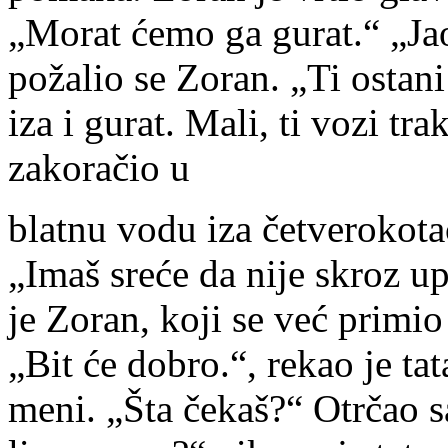
„Morat ćemo ga gurat.“ „Jao
požalio se Zoran. „Ti ostani 
iza i gurat. Mali, ti vozi tra
zakoračio u
blatnu vodu iza četverokota
„Imaš sreće da nije skroz up
je Zoran, koji se već primio
„Bit će dobro.“, rekao je ta
meni. „Šta čekaš?“ Otrčao sa