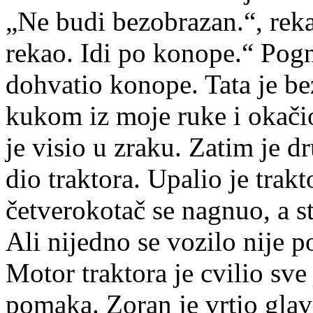
„Ne budi bezobrazan.“, rekao
rekao. Idi po konope.“ Pogn
dohvatio konope. Tata je b
kukom iz moje ruke i okačio
je visio u zraku. Zatim je d
dio traktora. Upalio je trak
četverokotač se nagnuo, a st
Ali nijedno se vozilo nije 
Motor traktora je cvilio sve
pomaka. Zoran je vrtio glavo