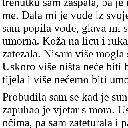
trenutku sam zaspala, pa j
me. Dala mi je vode iz svoj
sam popila vode, glava mi s
umorna. Koža na licu i ruka
zatezala. Nisam više mogla s
Uskoro više ništa neće biti 
tijela i više nećemo biti um
Probudila sam se kad je sunc
zapuhao je vjetar s mora. Us
očima, pa sam zateturala i p