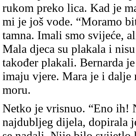
rukom preko lica. Kad je m
mi je još vode. “Moramo biti 
tamna. Imali smo svijeće, ali
Mala djeca su plakala i nisu
također plakali. Bernarda je
imaju vjere. Mara je i dalje
moru.
Netko je vrisnuo. “Eno ih! N
najdubljeg dijela, dopirala j
se nadali. Nije bilo svijetlo