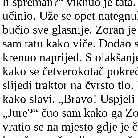
li spreman?“ viknuo je tata
učinio. Uže se opet nategnul
bučio sve glasnije. Zoran je
sam tatu kako viče. Dodao 
krenuo naprijed. S olakšan
kako se četverokotač pokreć
slijedi traktor na čvrsto tl
kako slavi. „Bravo! Uspjeli 
„Jure?“ čuo sam kako ga Zor
vratio se na mjesto gdje je 