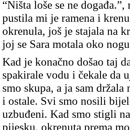
“Ništa loše se ne događa.”, r
pustila mi je ramena i kren
okrenula, još je stajala na 
joj se Sara motala oko nog
Kad je konačno došao taj da
spakirale vodu i čekale da 
smo skupa, a ja sam držala
i ostale. Svi smo nosili bije
uzbuđeni. Kad smo stigli na
pijesku, okrenuta prema mor