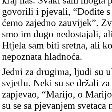
kraj nas. Svaki sam mogla 
govorili i pjevali, “Dođite 
ćemo zajedno zauvijek”. Zvu
smo im dugo nedostajali, al
Htjela sam biti sretna, ali k
nepoznata hladnoća.
Jedni za drugima, ljudi su u
svjetlu. Neki su se držali za
zapjevao, “Marijo, o Marijo” 
su se sa pjevanjem svetaca 