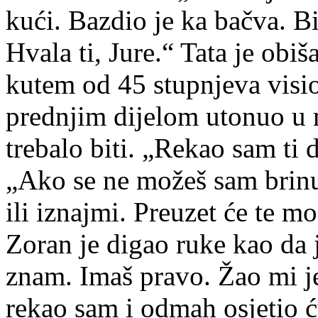
kući. Bazdio je ka bačva. Bi
Hvala ti, Jure.“ Tata je obiš
kutem od 45 stupnjeva visio
prednjim dijelom utonuo u 
trebalo biti. „Rekao sam ti 
„Ako se ne možeš sam brinu
ili iznajmi. Preuzet će te m
Zoran je digao ruke kao da 
znam. Imaš pravo. Žao mi je.
rekao sam i odmah osjetio ć