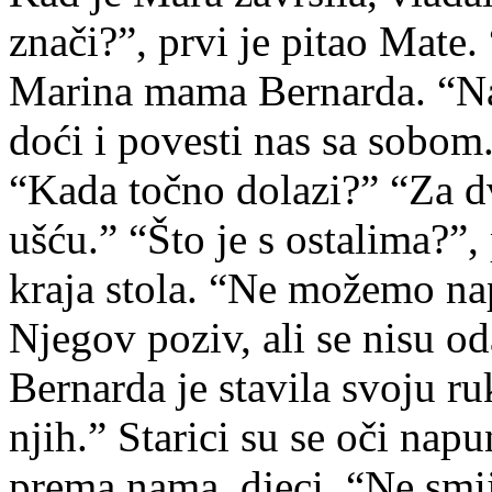
znači?”, prvi je pitao Mate.
Marina mama Bernarda. “Naš
doći i povesti nas sa sobom.
“Kada točno dolazi?” “Za d
ušću.” “Što je s ostalima?”, 
kraja stola. “Ne možemo napr
Njegov poziv, ali se nisu od
Bernarda je stavila svoju r
njih.” Starici su se oči nap
prema nama, djeci. “Ne smi