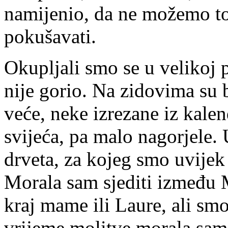
namijenio, da ne možemo to 
pokušavati.
Okupljali smo se u velikoj 
nije gorio. Na zidovima su b
veće, neke izrezane iz kalen
svijeća, pa malo nagorjele. 
drveta, za kojeg smo uvijek s
Morala sam sjediti između M
kraj mame ili Laure, ali sm
vrijeme molitve morala sam i