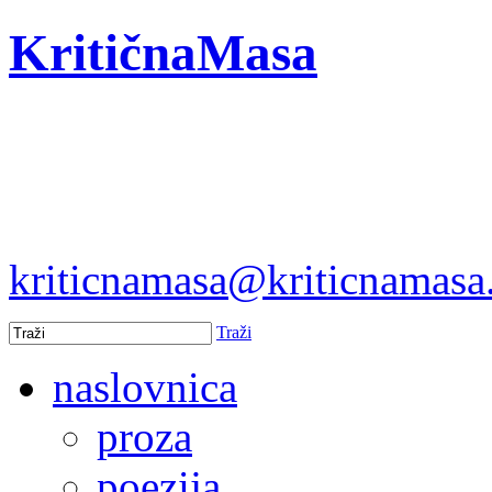
KritičnaMasa
kriticnamasa@kriticnamas
Traži
naslovnica
proza
poezija