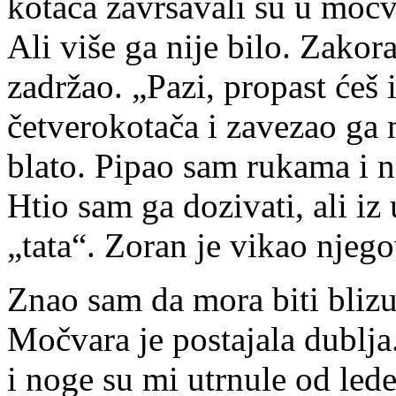
kotača završavali su u močv
Ali više ga nije bilo. Zakor
zadržao. „Pazi, propast ćeš 
četverokotača i zavezao ga
blato. Pipao sam rukama i 
Htio sam ga dozivati, ali iz
„tata“. Zoran je vikao njeg
Znao sam da mora biti blizu,
Močvara je postajala dublja
i noge su mi utrnule od led