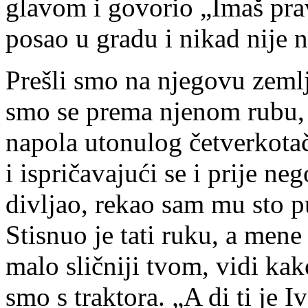
glavom i govorio „Imaš prav
posao u gradu i nikad nije 
Prešli smo na njegovu zemlj
smo se prema njenom rubu, k
napola utonulog četverkota
i ispričavajući se i prije ne
divljao, rekao sam mu sto p
Stisnuo je tati ruku, a mene
malo sličniji tvom, vidi kak
smo s traktora. „A di ti je I