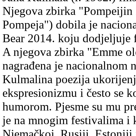
Njegova zbirka "Pompeijin i
Pompeja") dobila je nacion
Bear 2014. koju dodjeljuje f
A njegova zbirka "Emme ol
nagrađena je nacionalnom 
Kulmalina poezija ukorijenj
ekspresionizmu i često se k
humorom. Pjesme su mu pre
je na mnogim festivalima i 
Njemačkoj, Rusiji, Estoniji