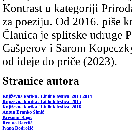
Kontrast u kategoriji Priro
za poeziju. Od 2016. piše k
Članica je splitske udruge 
Gašperov i Sarom Kopeczky 
od ideje do priče (2023).
Stranice autora
Književna karika / Lit link festival 2013-2014
Književna karika / Lit link festival 2015
Književna karika / Lit link festival 2016
Antun Branko Šimić
Krešimir Bagić
Renato Baretić
Ivana Bodrožić