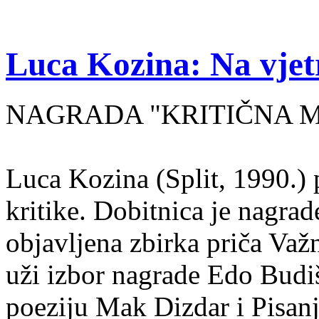
Luca Kozina: Na vjet
NAGRADA "KRITIČNA MA
Luca Kozina (Split, 1990.) 
kritike. Dobitnica je nagra
objavljena zbirka priča Važn
uži izbor nagrade Edo Budiš
poeziju Mak Dizdar i Pisan