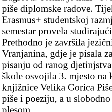
piše diplomske radove. Tije
Erasmus+ studentskoj razmj
semestar provela studirajuć
Prethodno je završila jezič
Vranjanina, gdje je pisala z
pisanju od ranog djetinjstva
škole osvojila 3. mjesto na
knjižnice Velika Gorica Piš
piše i poeziju, a u slobodno
plesom.