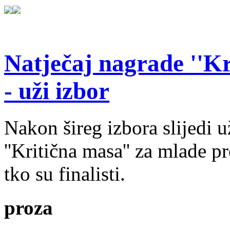
Natječaj nagrade ''Kr
- uži izbor
Nakon šireg izbora slijedi 
''Kritična masa'' za mlade pr
tko su finalisti.
proza