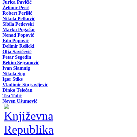
Jurica Pavičić
Želimir Periš
Robert Perišić
Nikola Petković
Sibila Petlevski
Marko Pogačar
Nenad Popović
Edo Popović
Delimir Rešicki
Olja Savičević
Petar Segedin
Bekim Sejranović
Ivan Slamnig
Nikola Sop
Igor Stiks
Vladimir Stojsavljević
Dinko Telećan
Tea Tulić
Neven Ušumović