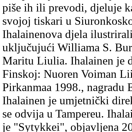
piše ih ili prevodi, djeluje 
svojoj tiskari u Siuronkosk
Ihalainenova djela ilustriral
uključujući Williama S. Bur
Maritu Liulia. Ihalainen je
Finskoj: Nuoren Voiman Lii
Pirkanmaa 1998., nagradu 
Ihalainen je umjetnički dire
se odvija u Tampereu. Ihala
je "Sytykkei", objavljena 2