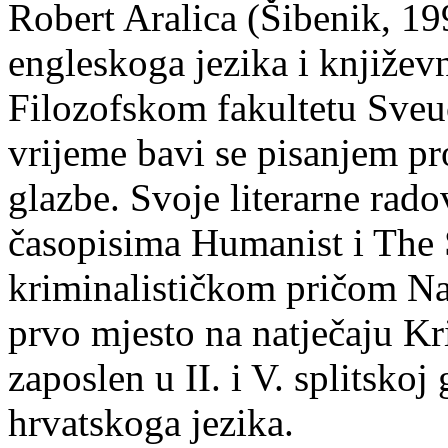
Robert Aralica (Šibenik, 199
engleskoga jezika i književ
Filozofskom fakultetu Sveuč
vrijeme bavi se pisanjem pr
glazbe. Svoje literarne rado
časopisima Humanist i The 
kriminalističkom pričom Na
prvo mjesto na natječaju Kri
zaposlen u II. i V. splitsko
hrvatskoga jezika.