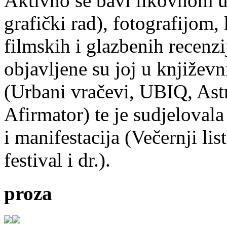
Aktivno se bavi likovnom um
grafički rad), fotografijom
filmskih i glazbenih recenzi
objavljene su joj u književ
(Urbani vračevi, UBIQ, As
Afirmator) te je sudjelovala
i manifestacija (Večernji li
festival i dr.).
proza