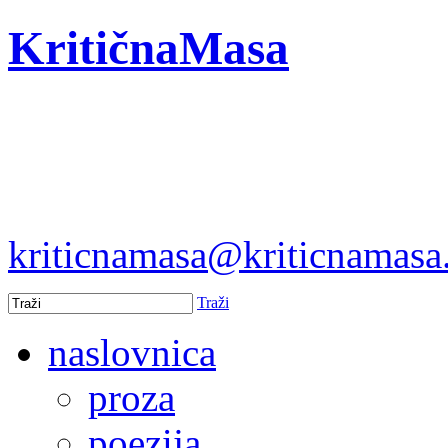
KritičnaMasa
kriticnamasa@kriticnamas
Traži
naslovnica
proza
poezija