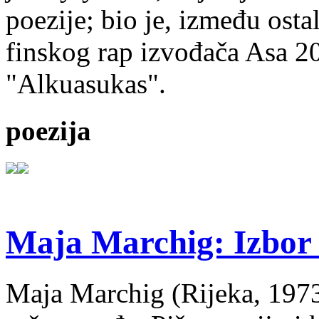
poezije; bio je, između ost
finskog rap izvođača Asa 20
"Alkuasukas".
poezija
Maja Marchig: Izbor 
Maja Marchig (Rijeka, 1973.