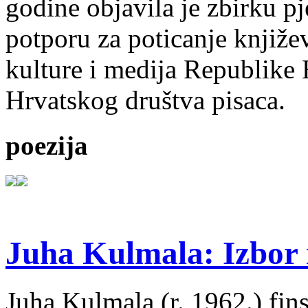
godine objavila je zbirku p
potporu za poticanje knjiže
kulture i medija Republike 
Hrvatskog društva pisaca.
poezija
Juha Kulmala: Izbor i
Juha Kulmala (r. 1962.) fins