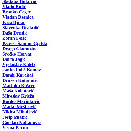
Slađana Bukovac
Vlado Bulić
Branko Cegec
Vladan Desnica
Ivica Djikić
Slavenka Drakulić
Daša Drndić
Zoran Ferić
Ksaver Šandor Gjalski
Drago Glamuzina
Srećko Horvat
Dorta Jagić
Vjekoslav Kaleb
Janko Polić Kamov
Damir Karakaš
Dražen Katunarić
Marinko Koščec
Maša Kolanović
Miroslav Krleža
Ranko Marinković
Matko Meštrović
Nikica Mihaljević
Josip Mlakić
Gordan Nuhanović
Vesna Parun