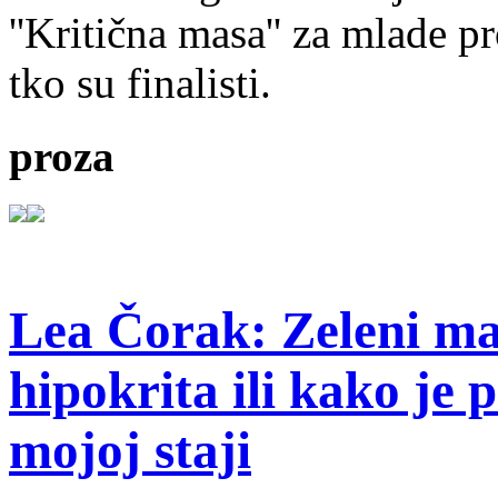
''Kritična masa'' za mlade pr
tko su finalisti.
proza
Lea Čorak: Zeleni man
hipokrita ili kako je 
mojoj staji