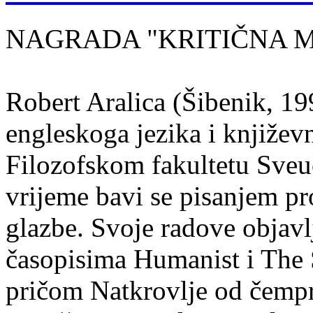
NAGRADA "KRITIČNA MASA
Robert Aralica (Šibenik, 199
engleskoga jezika i književ
Filozofskom fakultetu Sveuč
vrijeme bavi se pisanjem pr
glazbe. Svoje radove objavl
časopisima Humanist i The 
pričom Natkrovlje od čempr