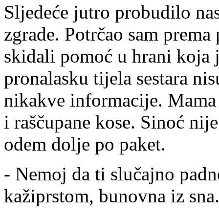
Sljedeće jutro probudilo nas 
zgrade. Potrčao sam prema 
skidali pomoć u hrani koja j
pronalasku tijela sestara ni
nikakve informacije. Mama 
i raščupane kose. Sinoć nije
odem dolje po paket.
- Nemoj da ti slučajno padne
kažiprstom, bunovna iz sna