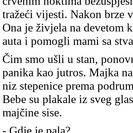
crvenim noktima bezuspješno
tražeći vijesti. Nakon brze 
Ona je živjela na devetom k
auta i pomogli mami sa stva
Čim smo ušli u stan, ponovno
panika kao jutros. Majka nas
niz stepenice prema podrumu
Bebe su plakale iz sveg gla
majčine sise.
- Gdje je pala?