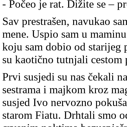
- Počeo je rat. Dižite se – 
Sav prestrašen, navukao sam
mene. Uspio sam u maminu t
koju sam dobio od starijeg 
su kaotično tutnjali cestom
Prvi susjedi su nas čekali n
sestrama i majkom kroz mag
susjed Ivo nervozno pokušav
starom Fiatu. Drhtali smo o