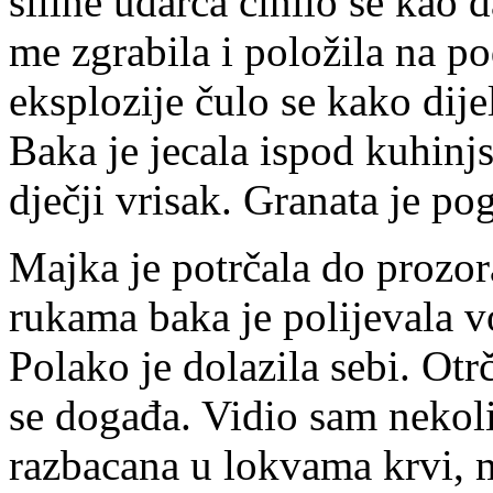
siline udarca činilo se kao 
me zgrabila i položila na p
eksplozije čulo se kako dije
Baka je jecala ispod kuhinj
dječji vrisak. Granata je p
Majka je potrčala do prozor
rukama baka je polijevala v
Polako je dolazila sebi. Ot
se događa. Vidio sam nekolik
razbacana u lokvama krvi, m