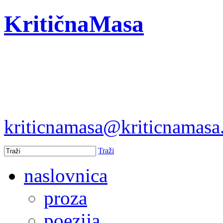
KritičnaMasa
kriticnamasa@kriticnamas
Traži
naslovnica
proza
poezija