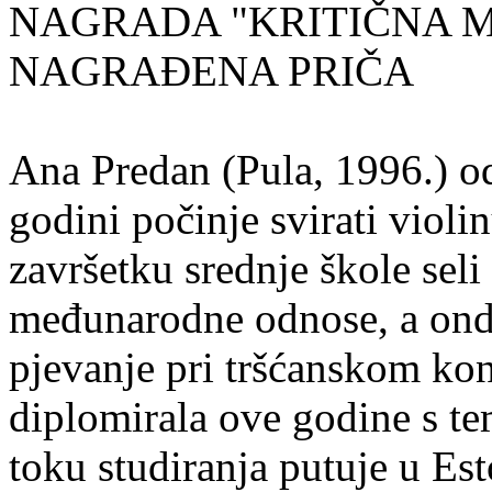
NAGRADA "KRITIČNA MASA
NAGRAĐENA PRIČA
Ana Predan (Pula, 1996.) od
godini počinje svirati violin
završetku srednje škole seli
međunarodne odnose, a onda
pjevanje pri tršćanskom kon
diplomirala ove godine s te
toku studiranja putuje u Es