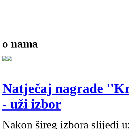
o nama
Natječaj nagrade ''Kr
- uži izbor
Nakon šireg izbora slijedi 