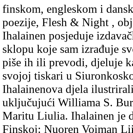
finskom, engleskom i dans
poezije, Flesh & Night , obj
Ihalainen posjeduje izdavač
sklopu koje sam izrađuje sv
piše ih ili prevodi, djeluje 
svojoj tiskari u Siuronkosk
Ihalainenova djela ilustriral
uključujući Williama S. Bur
Maritu Liulia. Ihalainen je
Finskoj: Nuoren Voiman Lii