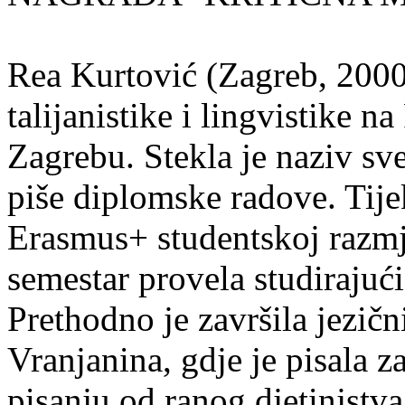
Rea Kurtović (Zagreb, 2000
talijanistike i lingvistike n
Zagrebu. Stekla je naziv sv
piše diplomske radove. Tije
Erasmus+ studentskoj razmj
semestar provela studirajuć
Prethodno je završila jezič
Vranjanina, gdje je pisala z
pisanju od ranog djetinjstva