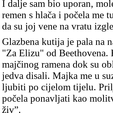
I dalje sam bio uporan, mole
remen s hlača i počela me tu
da su joj vene na vratu izgl
Glazbena kutija je pala na na
"Za Elizu" od Beethovena. B
majčinog ramena dok su obla
jedva disali. Majka me u suz
ljubiti po cijelom tijelu. Pr
počela ponavljati kao molit
živ”.