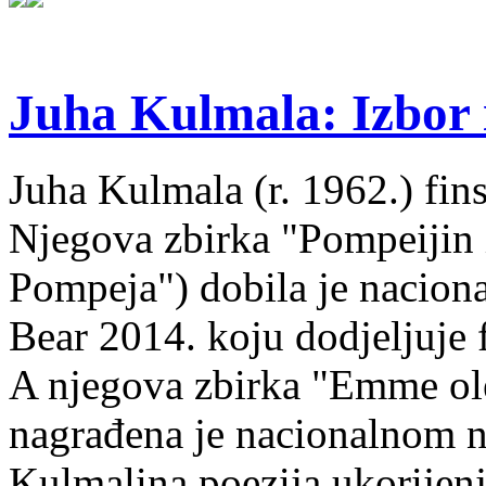
Juha Kulmala: Izbor i
Juha Kulmala (r. 1962.) fins
Njegova zbirka "Pompeijin i
Pompeja") dobila je nacion
Bear 2014. koju dodjeljuje f
A njegova zbirka "Emme ol
nagrađena je nacionalnom 
Kulmalina poezija ukorijenj