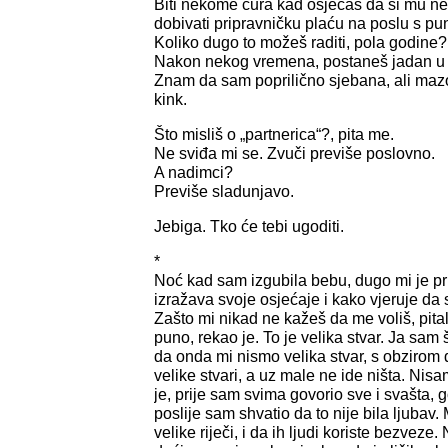
Biti nekome cura kad osjećaš da si mu neš
dobivati pripravničku plaću na poslu s 
Koliko dugo to možeš raditi, pola godine
Nakon nekog vremena, postaneš jadan u 
Znam da sam poprilično sjebana, ali maz
kink.
Što misliš o „partnerica“?, pita me.
Ne sviđa mi se. Zvuči previše poslovno.
A nadimci?
Previše sladunjavo.
Jebiga. Tko će tebi ugoditi.
*
Noć kad sam izgubila bebu, dugo mi je pr
izražava svoje osjećaje i kako vjeruje da 
Zašto mi nikad ne kažeš da me voliš, pit
puno, rekao je. To je velika stvar. Ja sam
da onda mi nismo velika stvar, s obzirom d
velike stvari, a uz male ne ide ništa. Nisa
je, prije sam svima govorio sve i svašta, 
poslije sam shvatio da to nije bila ljubav. 
velike riječi, i da ih ljudi koriste bezvez