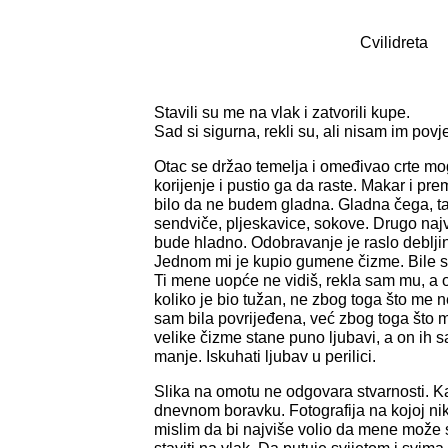
Cvilidreta
Stavili su me na vlak i zatvorili kupe.
Sad si sigurna, rekli su, ali nisam im povj
Otac se držao temelja i omeđivao crte mo
korijenje i pustio ga da raste. Makar i pr
bilo da ne budem gladna. Gladna čega, t
sendviče, pljeskavice, sokove. Drugo najv
bude hladno. Odobravanje je raslo debl
Jednom mi je kupio gumene čizme. Bile su
Ti mene uopće ne vidiš, rekla sam mu, a o
koliko je bio tužan, ne zbog toga što me ne
sam bila povrijeđena, već zbog toga što m
velike čizme stane puno ljubavi, a on ih s
manje. Iskuhati ljubav u perilici.
Slika na omotu ne odgovara stvarnosti. Kao
dnevnom boravku. Fotografija na kojoj ni
mislim da bi najviše volio da mene može sta