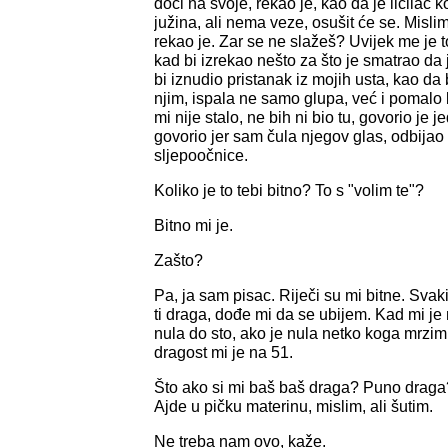
doći na svoje, rekao je, kao da je ličilac k
južina, ali nema veze, osušit će se. Mislim
rekao je. Zar se ne slažeš? Uvijek me je t
kad bi izrekao nešto za što je smatrao da 
bi iznudio pristanak iz mojih usta, kao da 
njim, ispala ne samo glupa, već i pomal
mi nije stalo, ne bih ni bio tu, govorio je
govorio jer sam čula njegov glas, odbijao 
sljepoočnice.
Koliko je to tebi bitno? To s "volim te"?
Bitno mi je.
Zašto?
Pa, ja sam pisac. Riječi su mi bitne. Sva
ti draga, dođe mi da se ubijem. Kad mi je 
nula do sto, ako je nula netko koga mrzim
dragost mi je na 51.
Što ako si mi baš baš draga? Puno draga
Ajde u pičku materinu, mislim, ali šutim.
Ne treba nam ovo, kaže.