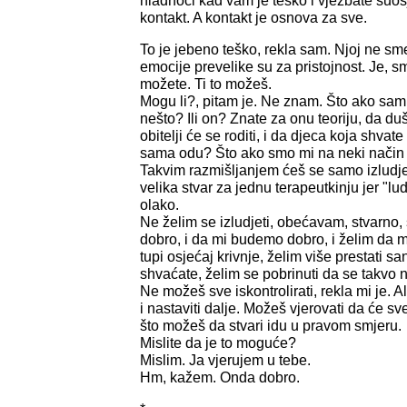
hladnoći kad vam je teško i vježbate suos
kontakt. A kontakt je osnova za sve.
To je jebeno teško, rekla sam. Njoj ne s
emocije prevelike su za pristojnost. Je, smi
možete. Ti to možeš.
Mogu li?, pitam je. Ne znam. Što ako sam
nešto? Ili on? Znate za onu teoriju, da du
obitelji će se roditi, i da djeca koja shvat
sama odu? Što ako smo mi na neki način 
Takvim razmišljanjem ćeš se samo izludjeti,
velika stvar za jednu terapeutkinju jer "lud
olako.
Ne želim se izludjeti, obećavam, stvarno
dobro, i da mi budemo dobro, i želim da m
tupi osjećaj krivnje, želim više prestati san
shvaćate, želim se pobrinuti da se takvo 
Ne možeš sve iskontrolirati, rekla mi je. Ali
i nastaviti dalje. Možeš vjerovati da će sve 
što možeš da stvari idu u pravom smjeru.
Mislite da je to moguće?
Mislim. Ja vjerujem u tebe.
Hm, kažem. Onda dobro.