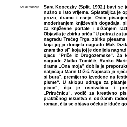
Sara Kopeczky (Split, 1992.) bavi se j
KM ekstenzije
nužno u isto vrijeme. Spisateljica je o
prozu, dramu i eseje. Osim pisanje
moderiranjem književnih događaja, pi
za književne portale i držanjem razli
Objavila je zbirku priča "U potrazi za ju
nagradu Trećeg Trga, zbirku pjesama 
koja joj je donijela nagradu Mak Dizd
znam tko si" koja joj je donijela nagra
djecu "Priče iz Drugozemske". Za k
nagrade Zlatko Tomičić, Ranko Marin
drama „Ona moja“ dobila je preporuku
natječaju Marin Držić. Napisala je rije
si bura“, premijerno izvedene na fest
pisme“. U sklopu udruge za pisanje 
pisce“, čija je osnivačica i pred
„Priručnicu“, vodič za kreativno pi
praktičnog iskustva s održanih radio
roman, čija se objava očekuje iduće go