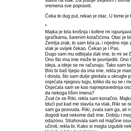
staviti na vlak. Da putuje svijetom i svim
vremena sve popraviti.
Čeka te dug put, rekao je otac. U tome je 
*
Majka je bila krošnja i kofere mi ispunjav
igračkama, šarenim kolačićima. Otac je bi
Zemlja-zrak, to sam bila ja, i nijedno nije
vlak je uvijek čekao. Čekao je i Pas.
Dugo sam mu odbijala dati ime, to mi se č
Ono što ima ime može te povrijediti. Ono
ideja, a ideje se ne računaju. Tako sam ta
Bilo bi baš lijepo da ima ime, rekla je ma
I doista, što sam dulje gledala u okrugle 
osjećala njegovu tugu, toliko da su se i 
Osjećala sam se kao najnepravednija oso
da nekoga lišim imena?
Zvat će se Riki, rekla sam konačno. Majka
Idući put kad me stavila na vlak, Riki se 
sam ga posvuda. Riki, zvala sam ga, ali n
dogodi kad nekome daš ime. Dobiju i mo
odazovu. Strahovala sam od majčine osud
učiniti, rekla bi. Kako si mogla izgubiti 