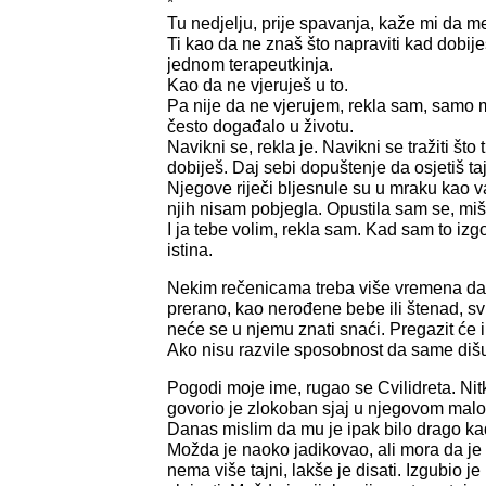
*
Tu nedjelju, prije spavanja, kaže mi da me
Ti kao da ne znaš što napraviti kad dobiješ
jednom terapeutkinja.
Kao da ne vjeruješ u to.
Pa nije da ne vjerujem, rekla sam, samo m
često događalo u životu.
Navikni se, rekla je. Navikni se tražiti što ti
dobiješ. Daj sebi dopuštenje da osjetiš taj
Njegove riječi bljesnule su u mraku kao v
njih nisam pobjegla. Opustila sam se, miš
I ja tebe volim, rekla sam. Kad sam to izg
istina.
Nekim rečenicama treba više vremena da d
prerano, kao nerođene bebe ili štenad, svij
neće se u njemu znati snaći. Pregazit će ih
Ako nisu razvile sposobnost da same dišu,
Pogodi moje ime, rugao se Cvilidreta. Ni
govorio je zlokoban sjaj u njegovom mal
Danas mislim da mu je ipak bilo drago ka
Možda je naoko jadikovao, ali mora da je
nema više tajni, lakše je disati. Izgubio j