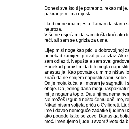
Donesi sve što ti je potrebno, rekao mi j
pakiranjem. Ima mjesta.
I kod mene ima mjesta. Taman da stanu s
neuroza.
Više ne osjećam da sam došla kući ako t
reći, ali sam se ugrizla za usne.
Lijepim si noge kao ptici u dobrovoljnoj 
ponekad zamijeni provaliju za izlaz. Ako 
sam odlaziti. Napuštala sam sve: gradove
Ponekad pomislim da bih mogla napustiti i
anestezija. Kao povratak u mirno ništavil
znači da ne smijem napustiti samu sebe.
On je moja kuća, ali moram je sagraditi 
oboje. Da jednog dana mogu raspakirati r
mi je nogama toplo. Da u njima nema nem
Ne možeš izgubiti nešto čemu daš ime, re
Nikad nisam voljela priču o Cvilidreti. L
ime i davao nemoguće zadatke ljudima uz 
ako pogode kako se zove. Danas ga bolj
moć. Imenujemo ljude u svom životu da b