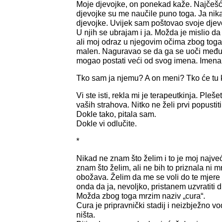
Moje djevojke, on ponekad kaže. Najčešće
djevojke su me naučile puno toga. Ja ni
djevojke. Uvijek sam poštovao svoje djev
U njih se ubrajam i ja. Možda je mislio da b
ali moj odraz u njegovim očima zbog toga
malen. Naguravao se da ga se uoči među o
mogao postati veći od svog imena. Imena 
Tko sam ja njemu? A on meni? Tko će tu
Vi ste isti, rekla mi je terapeutkinja. Ple
vaših strahova. Nitko ne želi prvi popustiti
Dokle tako, pitala sam.
Dokle vi odlučite.
*
Nikad ne znam što želim i to je moj najv
znam što želim, ali ne bih to priznala ni 
obožava. Želim da me se voli do te mjere
onda da ja, nevoljko, pristanem uzvratiti di
Možda zbog toga mrzim naziv „cura“.
Cura je pripravnički stadij i neizbježno vodi 
ništa.