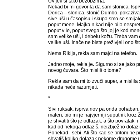
Uvijek si tako bezobzirna.
Nekad bi mi govorila da sam slonica. Isprva
Dorica – slonica, slonić Dumbo, pokazival
sive uši u časopisu i skupa smo se smija
poput mene. Majka nikad nije bila nespret
poput vile, poput svega što joj je kod me
sam velike uši, i debelu kožu. Treba vam
velike uši. Inače ne biste preživjeli ono št
Nema Rikija, rekla sam majci na telefon.
Jadno moje, rekla je. Sigurno si se jako p
novog čuvara. Što misliš o tome?
Rekla sam da mi to zvuči super, a mislil
nikada neće razumjeti.
*
Sivi ruksak, isprva nov pa onda pohaban,
malen, bio mi je najvjerniji suputnik kroz ž
je shvatiti što je odlazak, a što povratak, 
kad od nekoga odlaziš, neizbježno dola
Ponekad i sebi. Ali što kad se pritom ne
shvatiš koliko dolazak nekome drugome u