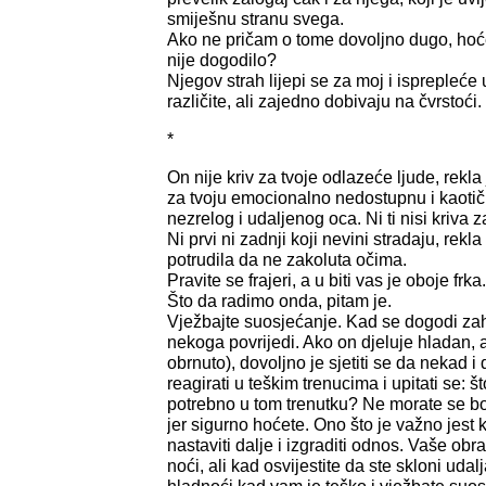
smiješnu stranu svega.
Ako ne pričam o tome dovoljno dugo, hoće 
nije dogodilo?
Njegov strah lijepi se za moj i isprepleće 
različite, ali zajedno dobivaju na čvrstoći.
*
On nije kriv za tvoje odlazeće ljude, rekla 
za tvoju emocionalno nedostupnu i kaoti
nezrelog i udaljenog oca. Ni ti nisi kriva
Ni prvi ni zadnji koji nevini stradaju, rekl
potrudila da ne zakoluta očima.
Pravite se frajeri, a u biti vas je oboje frka.
Što da radimo onda, pitam je.
Vježbajte suosjećanje. Kad se dogodi za
nekoga povrijedi. Ako on djeluje hladan, a
obrnuto), dovoljno je sjetiti se da nekad 
reagirati u teškim trenucima i upitati se: š
potrebno u tom trenutku? Ne morate se boj
jer sigurno hoćete. Ono što je važno jest
nastaviti dalje i izgraditi odnos. Vaše ob
noći, ali kad osvijestite da ste skloni udal