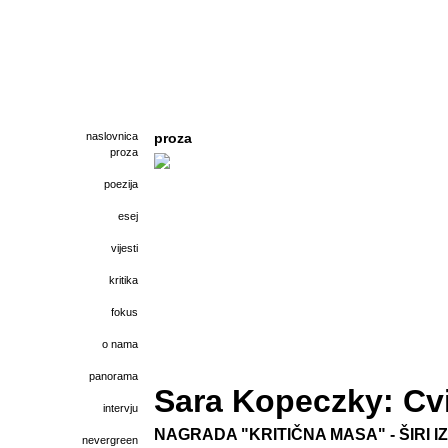
naslovnica
proza
proza
poezija
esej
vijesti
kritika
fokus
o nama
panorama
Sara Kopeczky: Cvi
intervju
NAGRADA "KRITIČNA MASA" - ŠIRI I
nevergreen