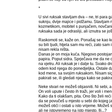
*
U sivi ruksak stavljam dva – ne, tri para 
suknju, dvije majice i pidžamu. Stavljam
kozmetikom, mobitel s punjačem, novčani
ruksaka sada je odrasliji, ali iznutra se j
Raskomoti se, kaže on. Ponašaj se kao k
su bili ljudi, htjela sam mu reći, zato sam 
nisam rekla ništa.
Danas je on moja kuća. Njegovo postojan
papira. Poput sidra. Sprječava me da ne 
na vjetru. Ali ruksak je i dalje tu. Svako 
odem kod njega do ponedjeljka. Ostale 
kod mene, sa svojim ruksakom. Nisam sig
pakirati se, ili gledati njega kako se pakira
Neke stvari ne možeš objasniti. Ni sebi, 
On voli upute i često ih traži, jer voli i men
Kako da ti olakšam, pita. Ono što želi reći
da se povučeš u mjesto u sebi do kojeg 
možeš otići i ostati u isto vrijeme. Možeš 
ali ne istovremeno na isto mjesto. Ili...?