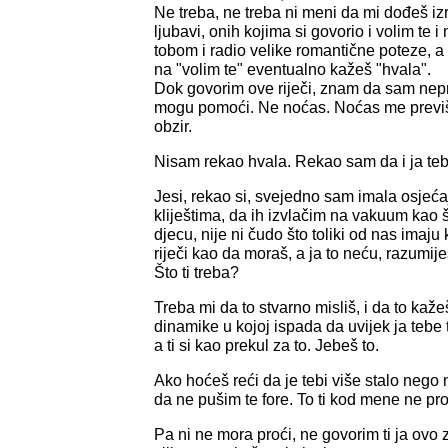
Ne treba, ne treba ni meni da mi dođeš izr
ljubavi, onih kojima si govorio i volim te i
tobom i radio velike romantične poteze, a
na "volim te" eventualno kažeš "hvala".
Dok govorim ove riječi, znam da sam nep
mogu pomoći. Ne noćas. Noćas me previše
obzir.
Nisam rekao hvala. Rekao sam da i ja teb
Jesi, rekao si, svejedno sam imala osjećaj
kliještima, da ih izvlačim na vakuum kao š
djecu, nije ni čudo što toliki od nas imaju 
riječi kao da moraš, a ja to neću, razumije
Što ti treba?
Treba mi da to stvarno misliš, i da to kaž
dinamike u kojoj ispada da uvijek ja tebe
a ti si kao prekul za to. Jebeš to.
Ako hoćeš reći da je tebi više stalo nego
da ne pušim te fore. To ti kod mene ne pro
Pa ni ne mora proći, ne govorim ti ja ov