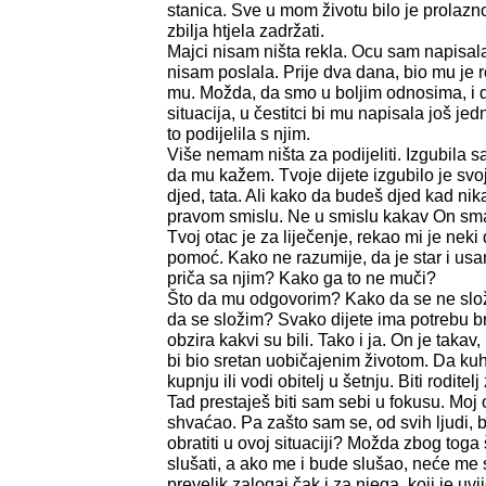
stanica. Sve u mom životu bilo je prolaz
zbilja htjela zadržati.
Majci nisam ništa rekla. Ocu sam napisa
nisam poslala. Prije dva dana, bio mu je
mu. Možda, da smo u boljim odnosima, i d
situacija, u čestitci bi mu napisala još jed
to podijelila s njim.
Više nemam ništa za podijeliti. Izgubila s
da mu kažem. Tvoje dijete izgubilo je svoj
djed, tata. Ali kako da budeš djed kad nik
pravom smislu. Ne u smislu kakav On smat
Tvoj otac je za liječenje, rekao mi je neki
pomoć. Kako ne razumije, da je star i usam
priča sa njim? Kako ga to ne muči?
Što da mu odgovorim? Kako da se ne slož
da se složim? Svako dijete ima potrebu bra
obzira kakvi su bili. Tako i ja. On je taka
bi bio sretan uobičajenim životom. Da kuh
kupnju ili vodi obitelj u šetnju. Biti roditelj
Tad prestaješ biti sam sebi u fokusu. Moj ot
shvaćao. Pa zašto sam se, od svih ljudi, 
obratiti u ovoj situaciji? Možda zbog tog
slušati, a ako me i bude slušao, neće me sh
prevelik zalogaj čak i za njega, koji je uv