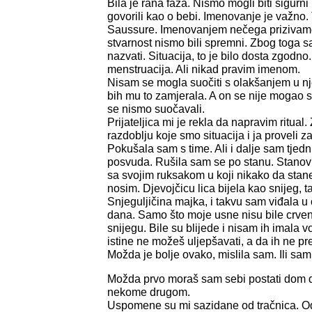
Bila je rana faza. Nismo mogli biti sigurni
govorili kao o bebi. Imenovanje je važno.
Saussure. Imenovanjem nečega prizivamo
stvarnost nismo bili spremni. Zbog toga s
nazvati. Situacija, to je bilo dosta zgod
menstruacija. Ali nikad pravim imenom.
Nisam se mogla suočiti s olakšanjem u 
bih mu to zamjerala. A on se nije mogao 
se nismo suočavali.
Prijateljica mi je rekla da napravim ritua
razdoblju koje smo situacija i ja proveli z
Pokušala sam s time. Ali i dalje sam tjedn
posvuda. Rušila sam se po stanu. Stano
sa svojim ruksakom u koji nikako da sta
nosim. Djevojčicu lica bijela kao snijeg, t
Snjeguljičina majka, i takvu sam viđala u
dana. Samo što moje usne nisu bile crven
snijegu. Bile su blijede i nisam ih imala v
istine ne možeš uljepšavati, a da ih ne pre
Možda je bolje ovako, mislila sam. Ili sam 
Možda prvo moraš sam sebi postati dom 
nekome drugom.
Uspomene su mi sazidane od tračnica. O