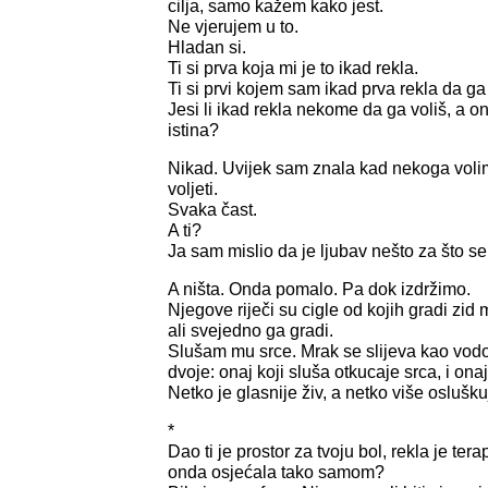
cilja, samo kažem kako jest.
Ne vjerujem u to.
Hladan si.
Ti si prva koja mi je to ikad rekla.
Ti si prvi kojem sam ikad prva rekla da ga
Jesi li ikad rekla nekome da ga voliš, a on
istina?
Nikad. Uvijek sam znala kad nekoga voli
voljeti.
Svaka čast.
A ti?
Ja sam mislio da je ljubav nešto za što se 
A ništa. Onda pomalo. Pa dok izdržimo.
Njegove riječi su cigle od kojih gradi zid
ali svejedno ga gradi.
Slušam mu srce. Mrak se slijeva kao vodo
dvoje: onaj koji sluša otkucaje srca, i onaj 
Netko je glasnije živ, a netko više oslušk
*
Dao ti je prostor za tvoju bol, rekla je te
onda osjećala tako samom?