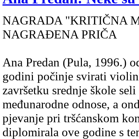
NAGRADA "KRITIČNA MASA
NAGRAĐENA PRIČA
Ana Predan (Pula, 1996.) od
godini počinje svirati violin
završetku srednje škole seli
međunarodne odnose, a onda
pjevanje pri tršćanskom kon
diplomirala ove godine s te