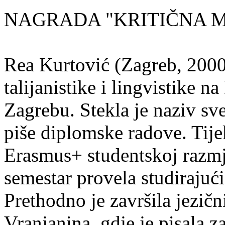
NAGRADA "KRITIČNA MASA
Rea Kurtović (Zagreb, 2000
talijanistike i lingvistike n
Zagrebu. Stekla je naziv sv
piše diplomske radove. Tije
Erasmus+ studentskoj razmj
semestar provela studirajuć
Prethodno je završila jezič
Vranjanina, gdje je pisala z