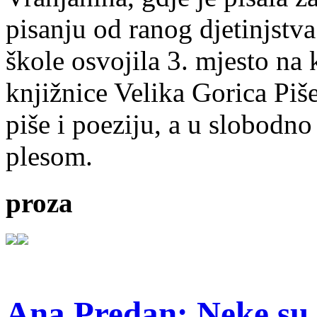
pisanju od ranog djetinjstva
škole osvojila 3. mjesto na
knjižnice Velika Gorica Piš
piše i poeziju, a u slobodno
plesom.
proza
Ana Predan: Neke su 