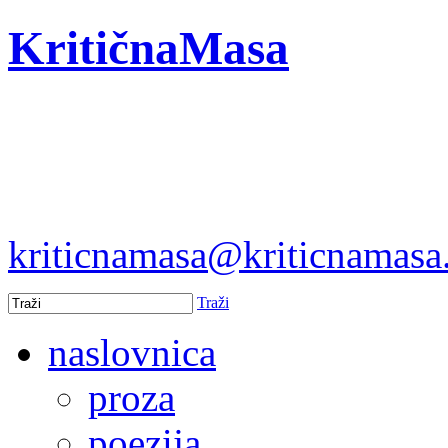
KritičnaMasa
kriticnamasa@kriticnamas
Traži
naslovnica
proza
poezija