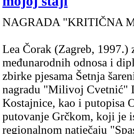
mojoj staji
NAGRADA "KRITIČNA MASA
Lea Čorak (Zagreb, 1997.) z
međunarodnih odnosa i dipl
zbirke pjesama Šetnja šaren
nagradu "Milivoj Cvetnić" D
Kostajnice, kao i putopisa 
putovanje Grčkom, koji je i
regionalnom natječaju "Spa