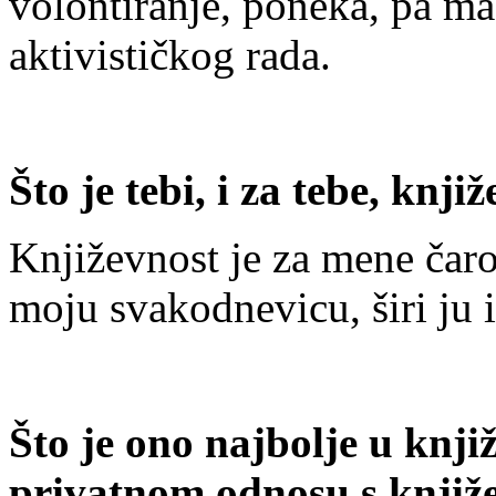
volontiranje, poneka, pa ma
aktivističkog rada.
Što je tebi, i za tebe, knji
Književnost je za mene čarol
moju svakodnevicu, širi ju 
Što je ono najbolje u knj
privatnom odnosu s knjiže