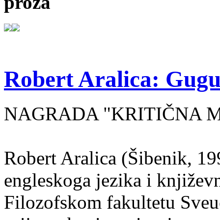
proza
Robert Aralica: Gug
NAGRADA "KRITIČNA MA
Robert Aralica (Šibenik, 199
engleskoga jezika i književ
Filozofskom fakultetu Sveuč