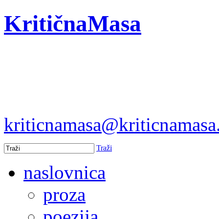
KritičnaMasa
kriticnamasa@kriticnamas
Traži
naslovnica
proza
poezija