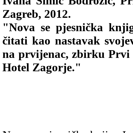
Ivana Simić Bodrožić, Pri
Zagreb, 2012.
"Nova se pjesnička knji
čitati kao nastavak svojev
na prvijenac, zbirku Prvi
Hotel Zagorje."