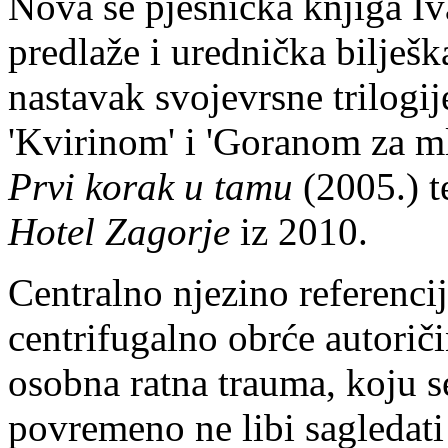
Nova se pjesnička knjiga I
predlaže i urednička bilješk
nastavak svojevrsne trilogij
'Kvirinom' i 'Goranom za m
Prvi korak u tamu
(2005.) t
Hotel Zagorje
iz 2010.
Centralno njezino referenci
centrifugalno obrće autoriči
osobna ratna trauma, koju s
povremeno ne libi sagledat