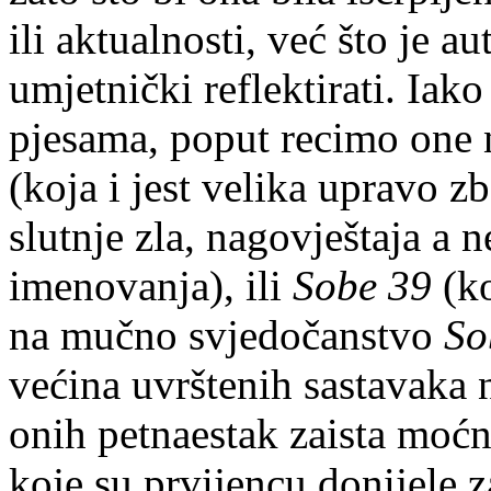
ili aktualnosti, već što je au
umjetnički reflektirati. Iako
pjesama, poput recimo one 
(koja i jest velika upravo 
slutnje zla, nagovještaja a
imenovanja), ili
Sobe 39
(ko
na mučno svjedočanstvo
So
većina uvrštenih sastavaka 
onih petnaestak zaista moćni
koje su prvijencu donijele