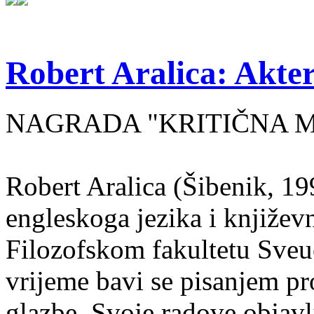
Robert Aralica: Akter
NAGRADA "KRITIČNA MASA
Robert Aralica (Šibenik, 199
engleskoga jezika i književ
Filozofskom fakultetu Sveuč
vrijeme bavi se pisanjem pr
glazbe. Svoje radove objavl