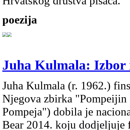
Hrvatskog društva pisaca.
poezija
Juha Kulmala: Izbor i
Juha Kulmala (r. 1962.) fins
Njegova zbirka "Pompeijin i
Pompeja") dobila je nacion
Bear 2014. koju dodjeljuje f