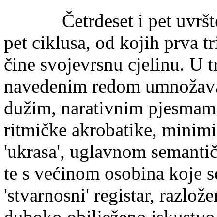
Četrdeset i pet uvršteni
pet ciklusa, od kojih prva tr
čine svojevrsnu cjelinu. U tr
navedenim redom umnožavaj
dužim, narativnim pjesmama
ritmičke akrobatike, minimiz
'ukrasa', uglavnom semantičk
te s većinom osobina koje se
'stvarnosni' registar, razlo
duboko obilježeno iskustvo 