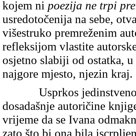
kojem ni
poezija ne trpi p
usredotočenija na sebe, otva
višestruko premreženim au
refleksijom vlastite autorske
osjetno slabiji od ostatka, u
najgore mjesto, njezin kraj.
Usprkos jedinstvenoj hra
dosadašnje autoričine knjige
vrijeme da se Ivana odmakne
zato što bi ona bila iscrpljen