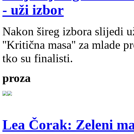
- uži izbor
Nakon šireg izbora slijedi 
''Kritična masa'' za mlade pr
tko su finalisti.
proza
Lea Čorak: Zeleni man