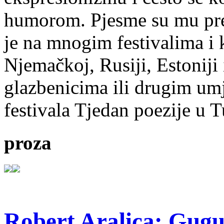
humorom. Pjesme su mu pre
je na mnogim festivalima i 
Njemačkoj, Rusiji, Estoniji
glazbenicima ili drugim umj
festivala Tjedan poezije u 
proza
Robert Aralica: Gug