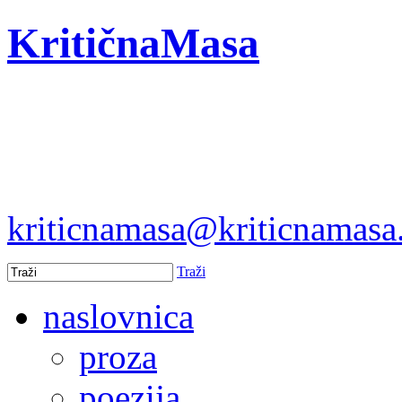
KritičnaMasa
kriticnamasa@kriticnamas
Traži
naslovnica
proza
poezija