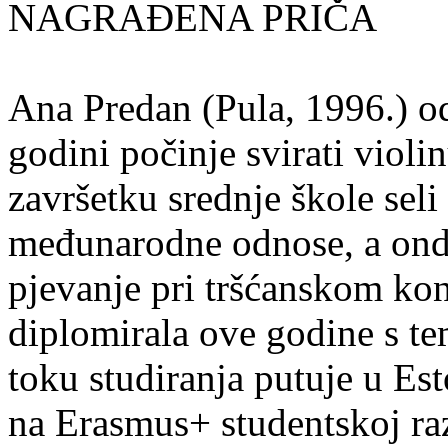
NAGRAĐENA PRIČA
Ana Predan (Pula, 1996.) od
godini počinje svirati violin
završetku srednje škole seli
međunarodne odnose, a onda
pjevanje pri tršćanskom kon
diplomirala ove godine s te
toku studiranja putuje u Es
na Erasmus+ studentskoj ra