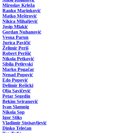
Miroslav Krleža
Ranko Marinković
Matko Meštrović
Nikica Mihaljević
Josip Mlakić
Gordan Nuhanović
Vesna Parun
Jurica Pavičić
Želimir Periš
Robert Perišić
Nikola Petković
Sibila Petlevski
Marko Pogačar
Nenad Popović
Edo Popović
Delimir Rešicki
Olja Savičević
Petar Segedin
Bekim Sejranović
Ivan Slamnig
Nikola Sop
Igor Stiks
Vladimir Stojsavljević
Dinko Telećan