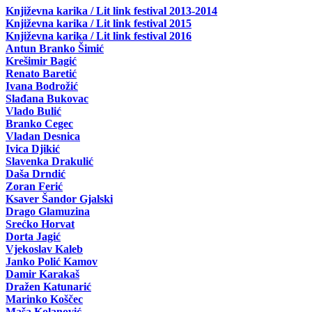
Književna karika / Lit link festival 2013-2014
Književna karika / Lit link festival 2015
Književna karika / Lit link festival 2016
Antun Branko Šimić
Krešimir Bagić
Renato Baretić
Ivana Bodrožić
Slađana Bukovac
Vlado Bulić
Branko Cegec
Vladan Desnica
Ivica Djikić
Slavenka Drakulić
Daša Drndić
Zoran Ferić
Ksaver Šandor Gjalski
Drago Glamuzina
Srećko Horvat
Dorta Jagić
Vjekoslav Kaleb
Janko Polić Kamov
Damir Karakaš
Dražen Katunarić
Marinko Koščec
Maša Kolanović