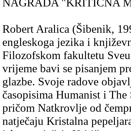
NAGRADA "KRITIČNA MASA
Robert Aralica (Šibenik, 199
engleskoga jezika i književ
Filozofskom fakultetu Sveuč
vrijeme bavi se pisanjem pr
glazbe. Svoje radove objavl
časopisima Humanist i The 
pričom Natkrovlje od čempr
natječaju Kristalna pepeljar