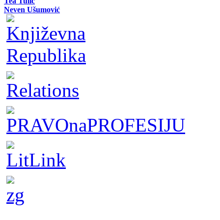
Tea Tulić
Neven Ušumović