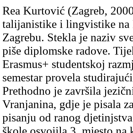
Rea Kurtović (Zagreb, 2000
talijanistike i lingvistike n
Zagrebu. Stekla je naziv sv
piše diplomske radove. Tije
Erasmus+ studentskoj razmj
semestar provela studirajuć
Prethodno je završila jezič
Vranjanina, gdje je pisala z
pisanju od ranog djetinjstva
škole osvojila 3. mjesto na