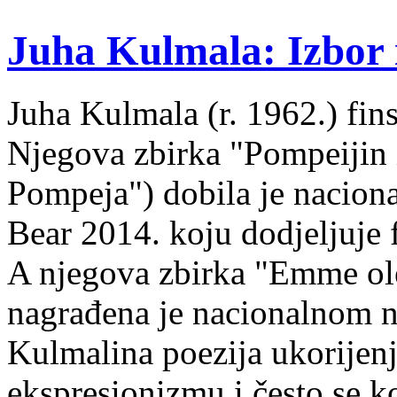
Juha Kulmala: Izbor i
Juha Kulmala (r. 1962.) fins
Njegova zbirka "Pompeijin i
Pompeja") dobila je nacion
Bear 2014. koju dodjeljuje f
A njegova zbirka "Emme ol
nagrađena je nacionalnom 
Kulmalina poezija ukorijenj
ekspresionizmu i često se k