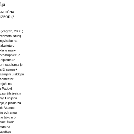
čja
KRITIČNA
 IZBOR (8.
 (Zagreb, 2000.)
edmetni studij
 lingvistike na
akultetu u
la je naziv
rvostupnice, a
e diplomske
om studiranja je
na Erasmus+
razmjeni u sklopu
n semestar
rajući na
u Padovi.
završila jezični
ije Lucijana
dje je pisala za
pis Vranec.
nju od ranog
 je tako u 5.
vne škole
jesto na
atječaju