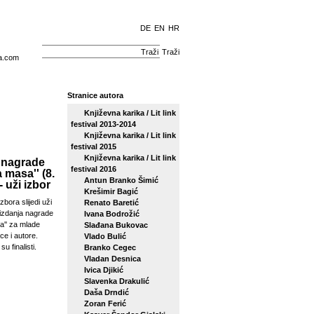
DE
EN
HR
Traži
a.com
Stranice autora
Književna karika / Lit link
festival 2013-2014
Književna karika / Lit link
festival 2015
Književna karika / Lit link
 nagrade
festival 2016
a masa'' (8.
Antun Branko Šimić
- uži izbor
Krešimir Bagić
zbora slijedi uži
Renato Baretić
izdanja nagrade
Ivana Bodrožić
sa'' za mlade
Slađana Bukovac
ce i autore.
Vlado Bulić
su finalisti.
Branko Cegec
Vladan Desnica
Ivica Djikić
Slavenka Drakulić
Daša Drndić
Zoran Ferić