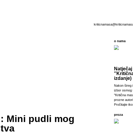
kriticnamasa@kriticnamas
o nama
Natječaj
''Kritičn
izdanje) 
Nakon šireg i
izbor osmog 
''Kritična ma
prozne autori
Pročitajte tko 
proza
: Mini pudli mog
stva