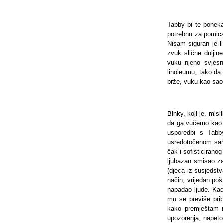
Tabby bi te poneka
potrebnu za pomica
Nisam siguran je li
zvuk slične duljin
vuku njeno svjesno
linoleumu, tako da 
brže, vuku kao sao
Binky, koji je, mis
da ga vučemo kao s
usporedbi s Tabby
usredotočenom samo
čak i sofisticirano
ljubazan smisao za
(djeca iz susjedstv
način, vrijedan poš
napadao ljude. Kad
mu se previše prib
kako premještam n
upozorenja, napeto