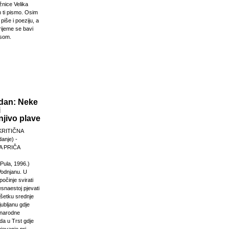
žnice Velika
 ti pismo. Osim
 piše i poeziju, a
rijeme se bavi
esom.
dan: Neke
i
jivo plave
KRITIČNA
anje) -
 PRIČA
Pula, 1996.)
Vodnjanu. U
počinje svirati
esnaestoj pjevati
ršetku srednje
jubljanu gdje
unarodne
da u Trst gdje