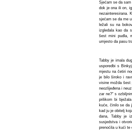
Sjećam se da sam p
dok je ona ili on, i
nezainteresirana. 
sjećam se da me uhv
ležali su na boko
izgledala kao da s
šest mini pudla, 
umjesto da pasu tr
Tabby je imala duge
usporedbi s Binkyj
mjestu na četiri no
je bilo široko i r
visine možda šest p
neozlijeđena i neu
zar ne?" s ozbiljn
prilikom bi bježa
kuće, činilo se da 
kad ju je obitelj k
dana, Tabby je iz
susjedstva i otvori
prenoćila u kući te o