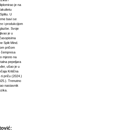
zika i
diplomirao je na
akultetu
Splitu. U
jeme bavi se
ze i produkcijom
glazbe. Svoje
jivao je u
časopisima
e Split Mind.
čkom pričom
d čempresa
vo mjesto na
stalna pepeljara
đer, ušao je u
ečaja Kritična
ti priču (2024.)
025.). Trenutno
kao nastavnik
ezika.
ović: