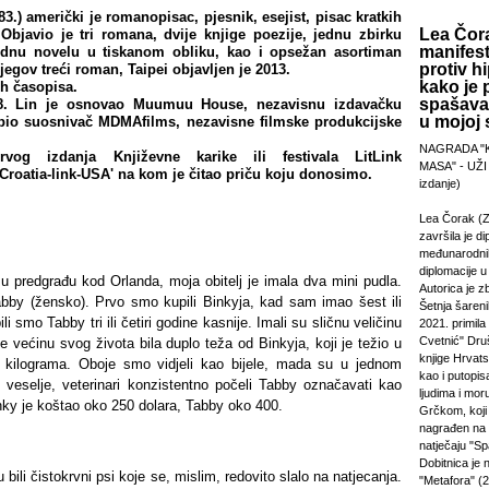
3.) američki je romanopisac, pjesnik, esejist, pisac kratkih
Lea Čora
 Objavio je tri romana, dvije knjige poezije, jednu zbirku
manifest
 jednu novelu u tiskanom obliku, kao i opsežan asortiman
protiv hi
jegov treći roman, Taipei objavljen je 2013.
kako je 
ih časopisa.
spašavan
. Lin je osnovao Muumuu House, nezavisnu izdavačku
u mojoj s
 bio suosnivač MDMAfilms, nezavisne filmske produkcijske
NAGRADA "
vog izdanja Književne karike ili festivala LitLink
MASA" - UŽI
Croatia-link-USA' na kom je čitao priču koju donosimo.
izdanje)
Lea Čorak (Z
završila je di
međunarodni
diplomacije 
 predgrađu kod Orlanda, moja obitelj je imala dva mini pudla.
Autorica je z
bby (žensko). Prvo smo kupili Binkyja, kad sam imao šest ili
Šetnja šareni
 smo Tabby tri ili četiri godine kasnije. Imali su sličnu veličinu
2021. primila
Cvetnić" Druš
je većinu svog života bila duplo teža od Binkyja, koji je težio u
knjige Hrvats
l kilograma. Oboje smo vidjeli kao bijele, mada su u jednom
kao i putopi
veselje, veterinari konzistentno počeli Tabby označavati kao
ljudima i mor
nky je koštao oko 250 dolara, Tabby oko 400.
Grčkom, koji 
nagrađen na
natječaju "Sp
Dobitnica je
su bili čistokrvni psi koje se, mislim, redovito slalo na natjecanja.
"Metafora" (2