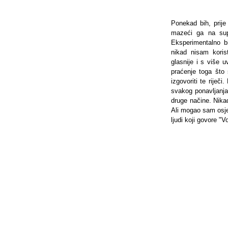
Ponekad bih, prije
mazeći ga na supti
Eksperimentalno b
nikad nisam koris
glasnije i s više u
praćenje toga što
izgovoriti te rije
svakog ponavljanj
druge načine. Nika
Ali mogao sam osjet
ljudi koji govore 