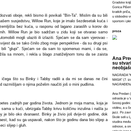
Gradske knji
Gorica Pišem
kratkih priča,
ozvati oboje, rekli bismo ili povikali "Bin-Ta". Mislim da su bili
u slobodno v
u našem susjedstvu, Willow Run, koje je imalo šezdesetak kuća i
sportom i pl
 zemljišta bez kuća, u rasponu od lagano zaraslih u korov do
proza
nih. Willow Run je bio sadržan u zidu koji se otvarao samo
utomobili mogli ulaziti ili izlaziti. Sjećam se da sam vjerovao -
vijest da se tako činilo zbog moje perspektive - da su drugi psi
bili "glupi". Sjećam se da sam to spomenuo mami, i da se,
žila sa mnom, i rekla u blago znatiželjnom tonu da se zaista
Ana Pre
su stvar
neobjašn
NAGRADA "
i ičega što su Binky i Tabby radili a da mi se danas ne čini
MASA" (7. izd
 razmišljam o njima poželim naučiti još o mini pudlima.
NAGRAĐENA
Ana Predan (
odrasla je u 
abetes zadnjih par godina života. Jednom je moja mama, koja je
šestoj godini 
violinu, a u š
a sama u kući, ubrizgala Tabby krivu količinu inzulina i našla ju
jazz. Po zav
 je bilo oko dvanaest. Binky je živio još dvije-tri godine, dok
škole seli u L
aest, kad su ga uspavali, nakon što je godinu dana bio slijep a
studira međ
ci slijep i gluh.
odnose, a on