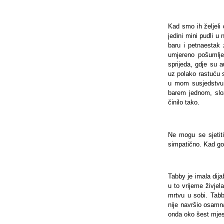
Kad smo ih željeli d
jedini mini pudli 
baru i petnaestak
umjereno pošumlje
sprijeda, gdje su a
uz polako rastuću s
u mom susjedstvu 
barem jednom, slo
činilo tako.
Ne mogu se sjetit
simpatično. Kad god
Tabby je imala dij
u to vrijeme živjel
mrtvu u sobi. Tabby
nije navršio osamn
onda oko šest mjese