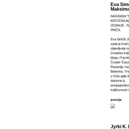
Eva Sim
Maksima
NAGRADA "
KRITIČNA M
IZDANJE -
PRIČA
Eva Simčić (
sada je krać
objavljivala 
Gradske knji
blogu i Faceb
Čovjek-Časop
Razpotja i na 
Beletrina. Tre
u Oslu gdje 
doktorat iz
postjugosla
književnosti i
poezija
Jyrki K. 