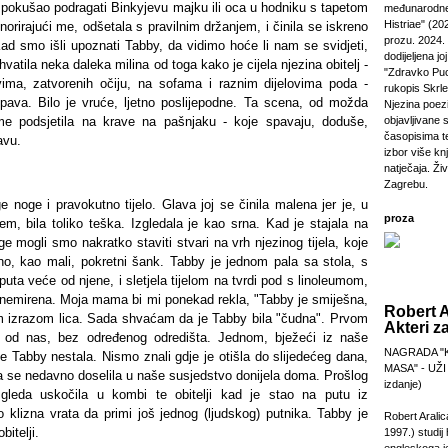
okušao podragati Binkyjevu majku ili oca u hodniku s tapetom
međunarodne
Histriae" (20
gnorirajući me, odšetala s pravilnim držanjem, i činila se iskreno
prozu. 2024.
Kad smo išli upoznati Tabby, da vidimo hoće li nam se svidjeti,
dodijeljena jo
atila neka daleka milina od toga kako je cijela njezina obitelj -
"Zdravko Puc
vima, zatvorenih očiju, na sofama i raznim dijelovima poda -
rukopis Skrl
pava. Bilo je vruće, ljetno poslijepodne. Ta scena, od možda
Njezina poezi
me podsjetila na krave na pašnjaku - koje spavaju, doduše,
objavljivane 
časopisima t
avu.
izbor više kn
natječaja. Živi
Zagrebu.
 noge i pravokutno tijelo. Glava joj se činila malena jer je, u
proza
em, bila toliko teška. Izgledala je kao srna. Kad je stajala na
ge mogli smo nakratko staviti stvari na vrh njezinog tijela, koje
avno, kao mali, pokretni šank. Tabby je jednom pala sa stola, s
uta veće od njene, i sletjela tijelom na tvrdi pod s linoleumom,
znemirena. Moja mama bi mi ponekad rekla, "Tabby je smiješna,
Robert A
im izrazom lica. Sada shvaćam da je Tabby bila "čudna". Prvom
Akteri z
la od nas, bez određenog odredišta. Jednom, bježeći iz naše
NAGRADA "
je Tabby nestala. Nismo znali gdje je otišla do slijedećeg dana,
MASA" - UŽI
oja se nedavno doselila u naše susjedstvo donijela doma. Prošlog
izdanje)
gleda uskočila u kombi te obitelji kad je stao na putu iz
o klizna vrata da primi još jednog (ljudskog) putnika. Tabby je
Robert Aralic
bitelji.
1997.) studij