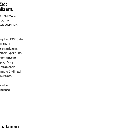
čić:
lizam.
SEDMICA &
ASA" 6.
 NAGRAĐENA
Rijeka, 1990.) do
u prozu
na stranicama
žnice Rijeka, na
ook stranici
is, Reviji
stranici Air
nutno živi i radi
dovršava
venske
 kulture.
Ihalainen: