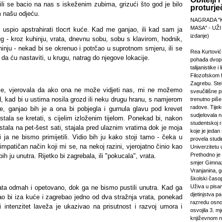
 ili se bacio na nas s iskeženim zubima, grizući što god je bilo
proturje
m našu odjeću.
NAGRADA "
MASA" - UŽI
 uspio apstrahirati tlocrt kuće. Kad me ganjao, ili kad sam ja
izdanje)
ug - kroz kuhinju, vrata, dnevnu sobu, sobu s klavirom, hodnik,
inju - nekad bi se okrenuo i potrčao u suprotnom smjeru, ili se
Rea Kurtović
 da ću nastaviti, u krugu, natrag do njegove lokacije.
pohađa dvopr
talijanistike i
Filozofskom f
Zagrebu. Stek
 se, vjerovala da ako ona ne može vidjeti nas, mi ne možemo
sveučilišne p
d, kad bi u ustima nosila grozd ili neku drugu hranu, s namjerom
trenutno piš
radove. Tijek
je, ganjao bih je a ona bi pobjegla i gurnula glavu pod krevet
sudjelovala 
restala se kretati, s cijelim izloženim tijelom. Ponekad bi, nakon
studentskoj 
estala na pet-šest sati, stajala pred ulaznim vratima dok je moja
koje je jeda
i ja ne bismo primijetili. Vidio bih ju kako stoji tamo - čeka u
provela studi
simpatičan način koji mi se, na nekoj razini, vjerojatno činio kao
Univerzitetu 
Prethodno je 
 bih ju unutra. Rijetko bi zagrebala, ili "pokucala", vrata.
smjer Gimnaz
Vranjanina, g
školski časo
Uživa u pisa
ata odmah i opetovano, dok ga ne bismo pustili unutra. Kad ga
djetinjstva pa
šao bi iza kuće i zagrebao jedno od dva stražnja vrata, ponekad
razredu osno
a i intenzitet laveža je ukazivao na prisutnost i razvoj umora i
osvojila 3. m
književnom n