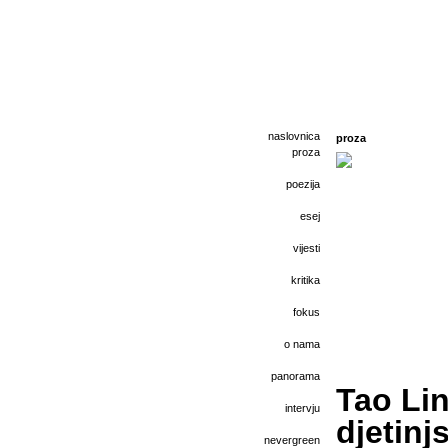
naslovnica
proza
proza
poezija
esej
vijesti
kritika
fokus
o nama
panorama
Tao Lin
intervju
djetinj
nevergreen