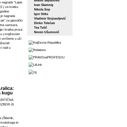
Bekim Sejranović
 nagrade "Lapis
Ivan Slamnig
22.) za kratku
Nikola Sop
 godine
Igor Stiks
j je nagrada
Vladimir Stojsavljević
ak" za pjesnički
Dinko Telećan
etna samsara.
Tea Tulić
ja i kratka proza
Neven Ušumović
su u književnim
e uvrštene u uži
jiževnih
 i radi u
ralica:
a kugu
KRITIČNA
 IZBOR (8.
a (Šibenik,
 hrvatskoga te