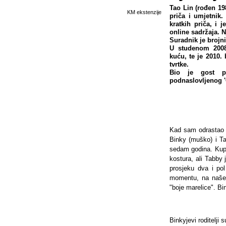
Tao Lin (rođen 198
KM ekstenzije
priča i umjetnik.
kratkih priča, i
online sadržaja. N
Suradnik je brojn
U studenom 2008
kuću, te je 2010.
tvrtke.
Bio je gost pr
podnaslovljenog '
Kad sam odrastao u
Binky (muško) i Ta
sedam godina. Kupili
kostura, ali Tabby 
prosjeku dva i po
momentu, na naše 
"boje marelice". Bi
Binkyjevi roditelji 