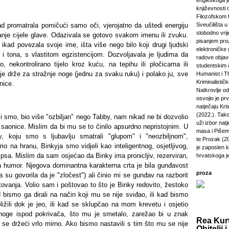
engleskoga je
književnosti 
Filozofskom f
d promatrala pomičući samo oči, vjerojatno da uštedi energiju
Sveučilišta u 
slobodno vri
nje cijele glave. Odazivala se gotovo svakom imenu ili zvuku.
pisanjem pro
 ikad povezala svoje ime, išta više nego bilo koji drugi ljudski
elektroničke 
e i tona, s vlastitom egzistencijom. Dozvoljavala je ljudima da
radove objavl
, nekontrolirano tijelo kroz kuću, na tepihu ili pločicama ili
studentskim 
je drže za stražnje noge (jednu za svaku ruku) i polako ju, sve
Humanist i Th
Kriminalisti
nice.
Natkrovlje o
osvojio je pr
natječaju Kri
(2022.). Tako
lili smo, bio više "ozbiljan" nego Tabby, nam nikad ne bi dozvolio
uži izbor natj
aonice. Mislim da bi mu se to činilo apsurdno nepristojnim. U
masa i Pišem 
, koju smo s ljubavlju smatrali "glupom" i "neozbiljnom",
te Prozak (2
 na hranu, Binkyja smo vidjeli kao inteligentnog, osjetljivog,
je zaposlen 
g psa. Mislim da sam osjećao da Binky ima pronicljiv, rezerviran,
hrvatskoga j
 humor. Njegova dominantna karakterna crta je bila gunđavost
proza
a su govorila da je "zločest") ali činio mi se gunđav na razborit
tovanja. Volio sam i poštovao to što je Binky redovito, žestoko
 bismo ga dirali na način koji mu se nije sviđao, ili kad bismo
ližili dok je jeo, ili kad se sklupčao na mom krevetu i osjetio
oge ispod pokrivača, što mu je smetalo, zarežao bi u znak
Rea Kurt
 se držeći vrlo mirno. Ako bismo nastavili s tim što mu se nije
Obitelji i