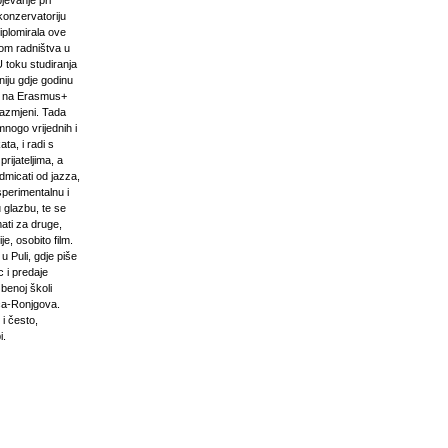
pjevanje pri
onzervatoriju
iplomirala ove
om radništva u
U toku studiranja
niju gdje godinu
i na Erasmus+
razmjeni. Tada
mnogo vrijednih i
ta, i radi s
prijateljima, a
odmicati od jazza,
sperimentalnu i
 glazbu, te se
ati za druge,
e, osobito film.
u Puli, gdje piše
 i predaje
zbenoj školi
ća-Ronjgova.
 i često,
i.