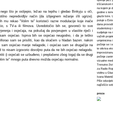
upisuje jazz 
tršćanskom k
na kojem je d
 nego što je oslijepio, ležao na tepihu i gledao Binkyju u oči,
godine s tem
lno nepredvidljiv način (da izbjegnem režanje i/ili ugrize).
glazbi Istre. 
putuje u Esto
ih mu rekao "Volim te" koristeći razne modulacije koje inače
dana provod
tio, s TV-a ili filmova. Usredotočio bih se, govoreći to sve
studentskoj 
vjerenja i osjećaja, na pokušaj da povjerujem u vlastite riječi i
sudjeluje na 
 sam osjećao. Isprva bih se osjećao neugodno, i da je teško
važnih projeka
či. Morao sam se prisiliti, kao da skačem u hladan bazen. nakon
umjetnicima i 
počinje se i 
a sam osjećao manje nelagode, i osjećao sam se drugačije na
te otkriva ek
d to nisam izgovorio dovoljno puta da ne bih osjećao nelagodu.
improviziranu
iti (i osjećati se uzbuđeno, i preplašeno zbog toga) da se drugi
počinje zanim
"Volim te" mnogo puta dnevno možda osjećaju normalno.
vizualne medij
Trenutno živi 
za Radio Rojc
violinu u Gla
Ivana Mateti
Piše oduvijek
najčešće seb
proza