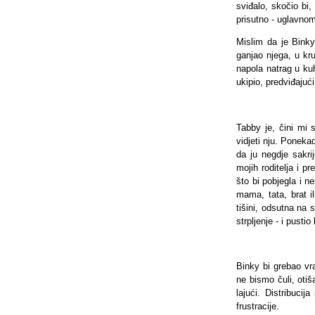
sviđalo, skočio bi,
prisutno - uglavno
Mislim da je Binky
ganjao njega, u kr
napola natrag u kuh
ukipio, predviđajući
Tabby je, čini mi
vidjeti nju. Poneka
da ju negdje sakri
mojih roditelja i p
što bi pobjegla i n
mama, tata, brat il
tišini, odsutna na 
strpljenje - i pustio
Binky bi grebao vr
ne bismo čuli, oti
lajući. Distribucij
frustracije.