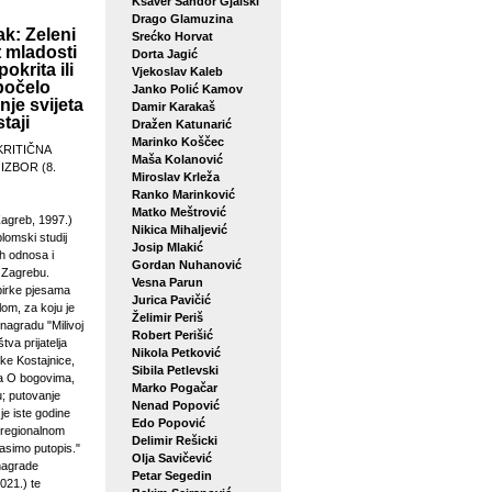
Ksaver Šandor Gjalski
Drago Glamuzina
k: Zeleni
Srećko Horvat
 mladosti
Dorta Jagić
pokrita ili
Vjekoslav Kaleb
počelo
Janko Polić Kamov
je svijeta
Damir Karakaš
taji
Dražen Katunarić
Marinko Koščec
KRITIČNA
Maša Kolanović
 IZBOR (8.
Miroslav Krleža
Ranko Marinković
Matko Meštrović
agreb, 1997.)
Nikica Mihaljević
plomski studij
Josip Mlakić
h odnosa i
Gordan Nuhanović
u Zagrebu.
Vesna Parun
birke pjesama
Jurica Pavičić
lom, za koju je
Želimir Periš
 nagradu "Milivoj
Robert Perišić
tva prijatelja
Nikola Petković
ke Kostajnice,
Sibila Petlevski
sa O bogovima,
Marko Pogačar
u; putovanje
Nenad Popović
je iste godine
Edo Popović
 regionalnom
Delimir Rešicki
asimo putopis."
Olja Savičević
 nagrade
Petar Segedin
021.) te