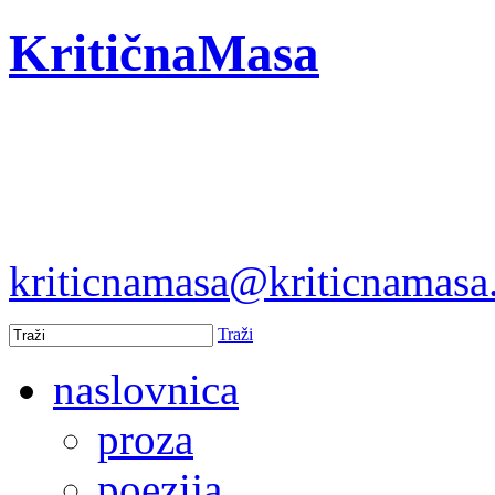
KritičnaMasa
kriticnamasa@kriticnamas
Traži
naslovnica
proza
poezija