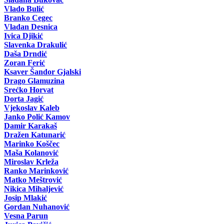
Vlado Bulić
Branko Cegec
Vladan Desnica
Ivica Djikić
Slavenka Drakulić
Daša Drndić
Zoran Ferić
Ksaver Šandor Gjalski
Drago Glamuzina
Srećko Horvat
Dorta Jagić
Vjekoslav Kaleb
Janko Polić Kamov
Damir Karakaš
Dražen Katunarić
Marinko Koščec
Maša Kolanović
Miroslav Krleža
Ranko Marinković
Matko Meštrović
Nikica Mihaljević
Josip Mlakić
Gordan Nuhanović
Vesna Parun