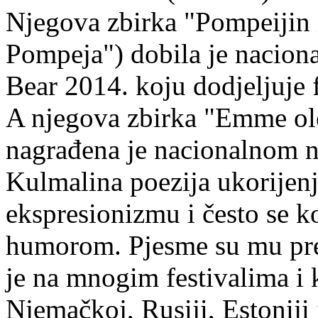
Njegova zbirka "Pompeijin i
Pompeja") dobila je nacion
Bear 2014. koju dodjeljuje f
A njegova zbirka "Emme ol
nagrađena je nacionalnom 
Kulmalina poezija ukorijenj
ekspresionizmu i često se k
humorom. Pjesme su mu pre
je na mnogim festivalima i 
Njemačkoj, Rusiji, Estoniji