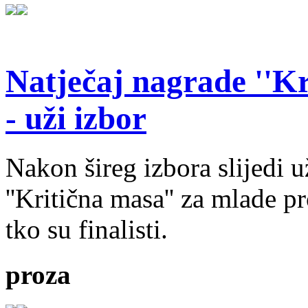
Natječaj nagrade ''Kr
- uži izbor
Nakon šireg izbora slijedi 
''Kritična masa'' za mlade pr
tko su finalisti.
proza