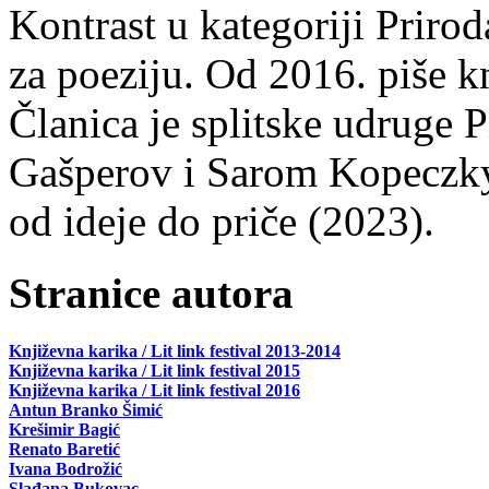
Kontrast u kategoriji Priro
za poeziju. Od 2016. piše k
Članica je splitske udruge 
Gašperov i Sarom Kopeczky 
od ideje do priče (2023).
Stranice autora
Književna karika / Lit link festival 2013-2014
Književna karika / Lit link festival 2015
Književna karika / Lit link festival 2016
Antun Branko Šimić
Krešimir Bagić
Renato Baretić
Ivana Bodrožić
Slađana Bukovac