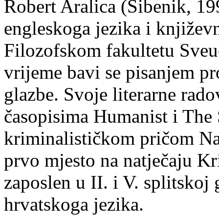
Robert Aralica (Šibenik, 199
engleskoga jezika i književ
Filozofskom fakultetu Sveuč
vrijeme bavi se pisanjem pr
glazbe. Svoje literarne rado
časopisima Humanist i The 
kriminalističkom pričom Na
prvo mjesto na natječaju Kri
zaposlen u II. i V. splitsko
hrvatskoga jezika.