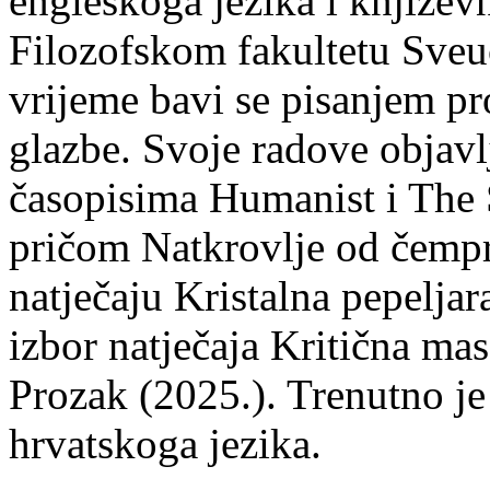
engleskoga jezika i književ
Filozofskom fakultetu Sveuč
vrijeme bavi se pisanjem pr
glazbe. Svoje radove objavl
časopisima Humanist i The 
pričom Natkrovlje od čempr
natječaju Kristalna pepeljar
izbor natječaja Kritična mas
Prozak (2025.). Trenutno je
hrvatskoga jezika.