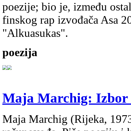
poezije; bio je, između ost
finskog rap izvođača Asa 20
"Alkuasukas".
poezija
Maja Marchig: Izbor 
Maja Marchig (Rijeka, 1973.