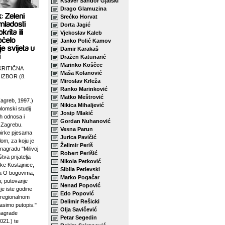
Ksaver Šandor Gjalski
Drago Glamuzina
Srećko Horvat
Dorta Jagić
Vjekoslav Kaleb
Janko Polić Kamov
Damir Karakaš
Dražen Katunarić
Marinko Koščec
KRITIČNA
Maša Kolanović
 IZBOR (8.
Miroslav Krleža
Ranko Marinković
Matko Meštrović
agreb, 1997.)
Nikica Mihaljević
plomski studij
Josip Mlakić
h odnosa i
Gordan Nuhanović
u Zagrebu.
Vesna Parun
birke pjesama
Jurica Pavičić
lom, za koju je
Želimir Periš
 nagradu "Milivoj
Robert Perišić
tva prijatelja
Nikola Petković
ke Kostajnice,
Sibila Petlevski
sa O bogovima,
Marko Pogačar
u; putovanje
Nenad Popović
je iste godine
Edo Popović
 regionalnom
Delimir Rešicki
asimo putopis."
Olja Savičević
 nagrade
Petar Segedin
021.) te