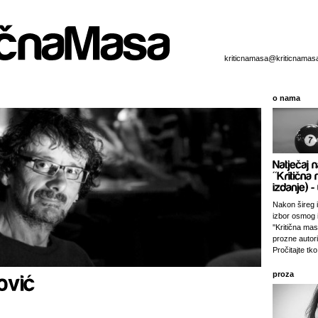
kriticnamasa@kriticnamas
o nama
Nakon šireg i
izbor osmog 
''Kritična ma
prozne autori
Pročitajte tko 
proza