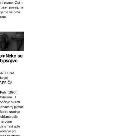
 ti pismo. Osim
 piše i poeziju, a
rijeme se bavi
esom.
KRITIČNA
anje) -
 PRIČA
Pula, 1996.)
Vodnjanu. U
počinje svirati
esnaestoj pjevati
ršetku srednje
jubljanu gdje
unarodne
da u Trst gdje
pjevanje pri