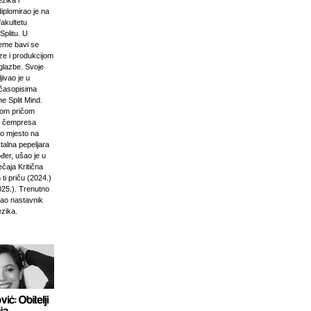
zika i
diplomirao je na
akultetu
Splitu. U
jeme bavi se
ze i produkcijom
glazbe. Svoje
jivao je u
časopisima
e Split Mind.
čkom pričom
d čempresa
vo mjesto na
stalna pepeljara
đer, ušao je u
ečaja Kritična
ti priču (2024.)
025.). Trenutno
kao nastavnik
ezika.