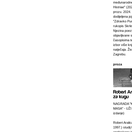
međunarodne
Histriae" (20
prozu. 2024.
dodijeljena jo
"Zdravko Puc
rukopis Skrl
Njezina poezi
objavljivane 
časopisima t
izbor više kn
natječaja. Živi
Zagrebu.
proza
NAGRADA "
MASA" - UŽI
izdanje)
Robert Aralic
1997.) studij