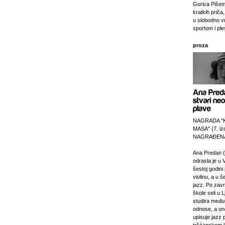
Gorica Pišem
kratkih priča,
u slobodno v
sportom i pl
proza
NAGRADA "
MASA" (7. izd
NAGRAĐENA
Ana Predan (
odrasla je u 
šestoj godini 
violinu, a u š
jazz. Po zav
škole seli u L
studira međ
odnose, a on
upisuje jazz 