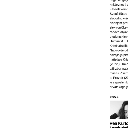
engleskoga je
književnosti 
Filozofskom f
Sveučilišta u 
slobodno vri
pisanjem pro
elektroničke 
radove objavl
studentskim 
Humanist i Th
Kriminalisti
Natkrovlje o
osvojio je pr
natječaju Kri
(2022.). Tako
uži izbor natj
masa i Pišem 
te Prozak (2
je zaposlen 
hrvatskoga j
proza