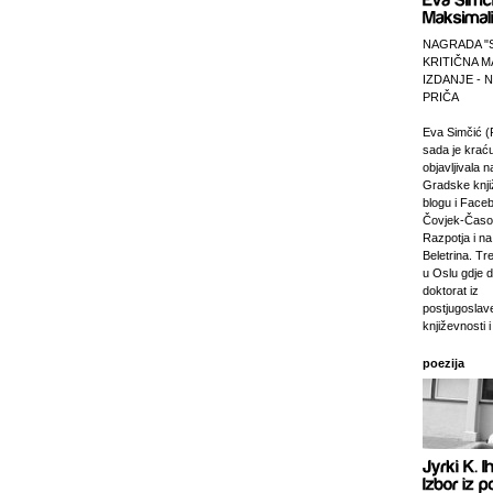
NAGRADA "
KRITIČNA M
IZDANJE -
PRIČA
Eva Simčić (
sada je krać
objavljivala 
Gradske knji
blogu i Faceb
Čovjek-Časop
Razpotja i na 
Beletrina. Tre
u Oslu gdje 
doktorat iz
postjugosla
književnosti i
poezija