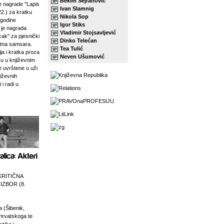
Bekim Sejranović
 nagrade "Lapis
Ivan Slamnig
22.) za kratku
Nikola Sop
 godine
Igor Stiks
j je nagrada
Vladimir Stojsavljević
ak" za pjesnički
Dinko Telećan
etna samsara.
Tea Tulić
ja i kratka proza
Neven Ušumović
su u književnim
e uvrštene u uži
jiževnih
 i radi u
KRITIČNA
 IZBOR (8.
a (Šibenik,
 hrvatskoga te