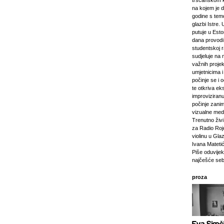
tršćanskom k
na kojem je d
godine s tem
glazbi Istre. 
putuje u Esto
dana provod
studentskoj 
sudjeluje na 
važnih projeka
umjetnicima i 
počinje se i 
te otkriva ek
improviziranu
počinje zanim
vizualne medij
Trenutno živi 
za Radio Rojc
violinu u Gla
Ivana Mateti
Piše oduvijek
najčešće seb
proza