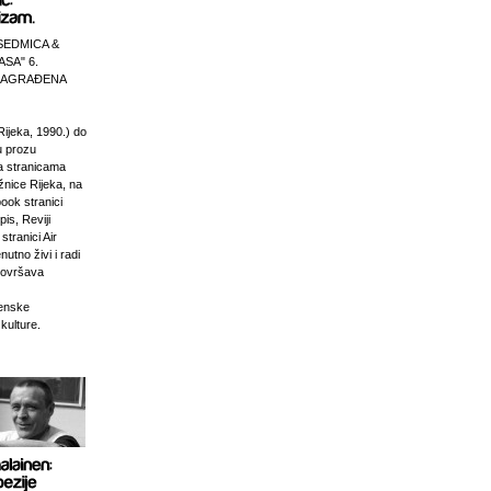
SEDMICA &
ASA" 6.
 NAGRAĐENA
Rijeka, 1990.) do
u prozu
na stranicama
žnice Rijeka, na
ook stranici
is, Reviji
stranici Air
nutno živi i radi
dovršava
venske
 kulture.