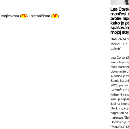
a engleskom (
EN
) i njemačkom (
DE
).
NAGRADA "
MASA" - UŽI
izdanje)
Lea Čorak (Z
završila je di
međunarodni
diplomacije 
Autorica je z
Šetnja šareni
2021. primila
Cvetnić" Druš
knjige Hrvats
kao i putopi
ljudima i mor
Grčkom, koji 
nagrađen na
natječaju "Sp
Dobitnica je
"Metafora" (2