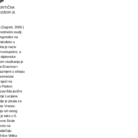
KRITIČNA
 IZBOR (8.
 (Zagreb, 2000.)
edmetni studij
 lingvistike na
akultetu u
la je naziv
rvostupnice, a
e diplomske
om studiranja je
na Erasmus+
razmjeni u sklopu
n semestar
rajući na
u Padovi.
završila jezični
ije Lucijana
dje je pisala za
pis Vranec.
nju od ranog
 je tako u 5.
vne škole
jesto na
atječaju
žnice Velika