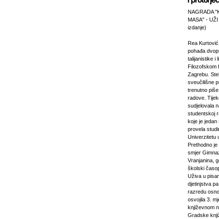
NAGRADA "
MASA" - UŽI
izdanje)
Rea Kurtović
pohađa dvopr
talijanistike i
Filozofskom f
Zagrebu. Stek
sveučilišne p
trenutno piš
radove. Tijek
sudjelovala 
studentskoj 
koje je jeda
provela studi
Univerzitetu 
Prethodno je 
smjer Gimnaz
Vranjanina, g
školski časo
Uživa u pisa
djetinjstva pa
razredu osno
osvojila 3. m
književnom n
Gradske knji