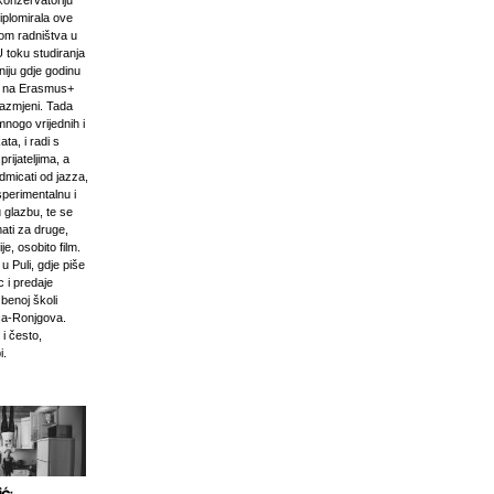
onzervatoriju
iplomirala ove
om radništva u
U toku studiranja
niju gdje godinu
i na Erasmus+
razmjeni. Tada
mnogo vrijednih i
ta, i radi s
prijateljima, a
odmicati od jazza,
sperimentalnu i
 glazbu, te se
ati za druge,
e, osobito film.
u Puli, gdje piše
 i predaje
zbenoj školi
ća-Ronjgova.
 i često,
i.