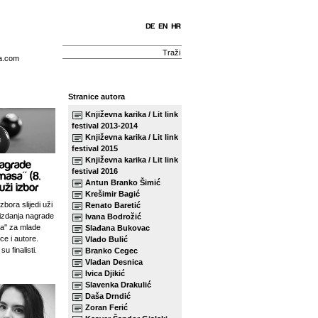
a.com
Stranice autora
Književna karika / Lit link
festival 2013-2014
Književna karika / Lit link
festival 2015
Književna karika / Lit link
festival 2016
Antun Branko Šimić
Krešimir Bagić
zbora slijedi uži
Renato Baretić
izdanja nagrade
Ivana Bodrožić
sa'' za mlade
Slađana Bukovac
ce i autore.
Vlado Bulić
su finalisti.
Branko Cegec
Vladan Desnica
Ivica Djikić
Slavenka Drakulić
Daša Drndić
Zoran Ferić