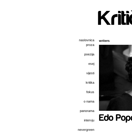
naslovnica
writers
proza
poezija
esej
vijesti
kritika
fokus
o nama
panorama
intervju
nevergreen