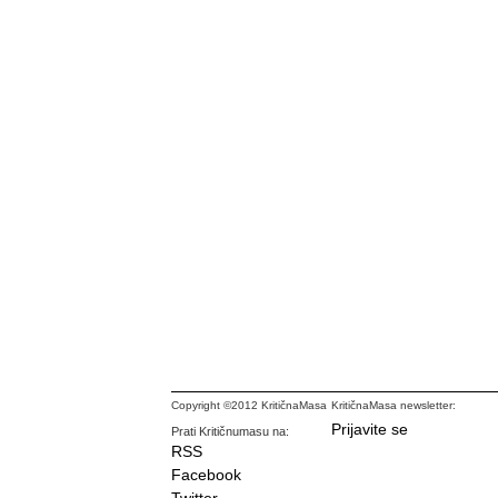
Copyright ©2012 KritičnaMasa
KritičnaMasa newsletter:
Prijavite se
Prati Kritičnumasu na:
RSS
Facebook