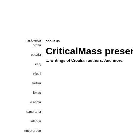
naslovnica
about us
proza
CriticalMass present
poezija
... writings of Croatian authors. And more.
esej
vijesti
kritika
fokus
o nama
panorama
intervju
nevergreen