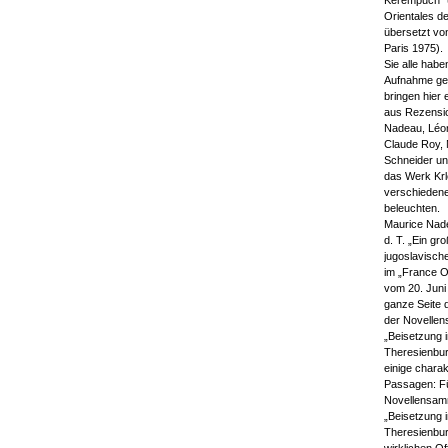
Kerempuch“ (
Orientales d
übersetzt von
Paris 1975).
Sie alle hab
Aufnahme ge
bringen hier
aus Rezensi
Nadeau, Léon
Claude Roy, 
Schneider un
das Werk Krl
verschiedene
beleuchten.
Maurice Nade
d. T. „Ein gr
jugoslavischer
im „France O
vom 20. Juni
ganze Seite
der Novelle
„Beisetzung 
Theresienbur
einige charak
Passagen: Für
Novellensam
„Beisetzung 
Theresienbur