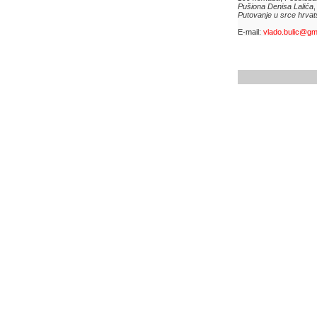
Pušiona Denisa Lalića
Putovanje u srce hrva
E-mail:
vlado.bulic@gm