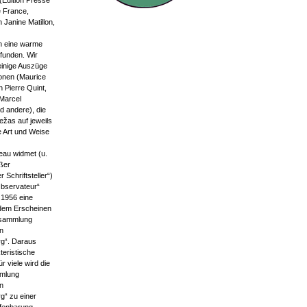
Edition Presse
e France,
 Janine Matillon,
en eine warme
funden. Wir
 einige Auszüge
onen (Maurice
 Pierre Quint,
Marcel
d andere), die
ežas auf jeweils
 Art und Weise
au widmet (u.
oßer
 Schriftsteller“)
bservateur“
 1956 eine
 dem Erscheinen
nsammlung
in
g“. Daraus
teristische
 viele wird die
mlung
in
g“ zu einer