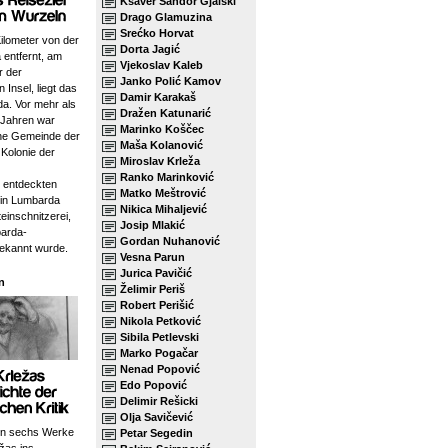
Ksaver Šandor Gjalski
Drago Glamuzina
Srećko Horvat
ilometer von der
Dorta Jagić
 entfernt, am
Vjekoslav Kaleb
r der
Janko Polić Kamov
 Insel, liegt das
Damir Karakaš
a. Vor mehr als
Dražen Katunarić
 Jahren war
Marinko Koščec
ne Gemeinde der
Maša Kolanović
 Kolonie der
Miroslav Krleža
Ranko Marinković
 entdeckten
Matko Meštrović
 in Lumbarda
Nikica Mihaljević
teinschnitzerei,
Josip Mlakić
barda-
Gordan Nuhanović
ekannt wurde.
Vesna Parun
Jurica Pavičić
n
Želimir Periš
Robert Perišić
Nikola Petković
Sibila Petlevski
Marko Pogačar
Nenad Popović
Edo Popović
Delimir Rešicki
Olja Savičević
en sechs Werke
Petar Segedin