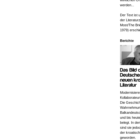
wirklichen O
werden...
Der Text ist 
der Literaturz
Most/The Bri
1979) erschi
Berichte
Modernisiere
Kollaborateu
Die Geschich
Wahrnehmun
Balkandeutsch
und bis heut
belegt. In de
sind sie jed
der kroatisch
geworden.