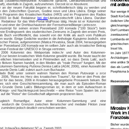
tät (Studienschwerpunkte: Kroatische Sprache, Literaturwissenschaft und
ft), ebenfalls in Zagreb, aufzunehmen. Derzeit ist er Absolvent.
an der neuen Fakultät begann er, schriftstellerisch tätig zu werden und
l in den Zeitschriften Quorum, Godine nove und Libra Libera. Einige seiner
Nur wenige K
ten Programm des Kroatischen Radios (HR3) und im Programm des Radios
Stadt Korčula
2003 ist Bulić Redakteur
bei der
Literaturzeitschrift Libra Libera. Darüber
östlichen Ufe
s Redakteur für das Web-Portal MojPosao tätig. Heute ist er Kolumnist der
an und einer der Drehbuchautoren der Fernsehserie
Bitange i princeze
.
gleichnamigen
uskript für seinen ersten Poesieband
100 komada
("100 Stück") beim
Dorf Lumbard
te Erstlingswerk des studentischen Zentrums in Zagreb den ersten Preis,
zweitausend
ls Buch veröffentlicht, das sowohl von der Kritik als auch vom Publikum
n wurde. Einige Gedichte wurden in die Anthologie
Kupujemo bodeže
, eine
Lumbarda ei
ischer Poesie, aufgenommen (Matica Hrvatska, Sisak 2004, herausgegeben
griechischen
Der Poesieband
100 komada
war im selben Ja
hr auch als kroatischer Beitrag
Insel Vis.
oesie-Festival der UNESCO in Struga vertreten.
s 2006 Kolumnist des Webportals index.hr und Autor des Kolumnen-
Im Jahr 1877
3 zur besten kroatischen Web-Kolumne gewählt wurde. Bis heute taucht der
Archäologen
etlichen Internetseiten und in Printmedien auf, so dass Denis Lalić, auch
eine antike S
fiktiven Namen handelt, in den Medien als "reale Person" fungiert. Mit der
-Kolumnen-Sammlung
Pušiona Denisa Lalića
(AGM, 2006), einer Auswahl der
das als Lum
 wurde Denis Lalić zuletzt auch zum Buchautor.
Psephisma b
e Vlado Bulić unter seinem wahren Namen den Roman
Putovanje u srce
2006, "Reise ins Herz des kroatischen Traums", für den er den Preis der
 list für das beste, 2006 in Kroatien herausgegebene Prosawerk bekam. Bei
Rezensione
 es sich eine Geschichtensammlung, die man auch als Episoden-Roman
m Grunde Denis Lalićs Bildungsroman ist, in dem er sein Aufwachsen in
Kriegs- und Nachkriegszeit beschreibt – eine Reise "vom Spaten bis zum
ht auf die "Reise" der Gesellschaft allgemein projezieren lässt.
ugleich Romanfigur, Autor einer Kolumnen-Sammlung und eine
", wodurch die Grenzen zwischen literarischer und medialer Fiktion zwar
, zumindest jedoch deutlich verschoben werden.
Bisher wurd
nd, Izdavačka djelatnost SC-a, Zagreb 2003.