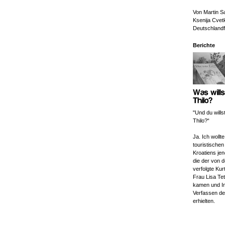
Von Martin S
Ksenija Cvet
Deutschlandf
Berichte
"Und du wills
Thilo?“
Ja. Ich wollte
touristische
Kroatiens jen
die der von 
verfolgte Kur
Frau Lisa Te
kamen und In
Verfassen de
erhielten.