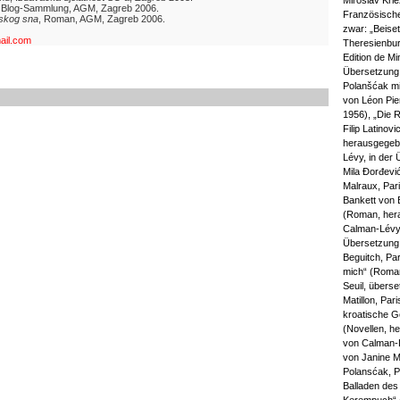
Miroslav Krle
, Blog-Sammlung, AGM, Zagreb 2006.
Französische
tskog sna
, Roman, AGM, Zagreb 2006.
zwar: „Beise
ail.com
Theresienbur
Edition de Min
Übersetzung
Polanšćak mi
von Léon Pier
1956), „Die 
Filip Latinov
herausgegeb
Lévy, in der
Mila Đorđevi
Malraux, Par
Bankett von B
(Roman, her
Calman-Lévy,
Übersetzung 
Beguitch, Pa
mich“ (Roman
Seuil, überse
Matillon, Par
kroatische G
(Novellen, h
von Calman-L
von Janine M
Polansćak, P
Balladen des