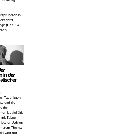
ffenbarung
ursprünglich in
eitschrift
dge (Heft 3-4,
enen.
r,
re, Faschisten:
te und die
g der
en ist vielfältig
e mit Tabus
n letzten Jahren
och zum Thema
en Literatur