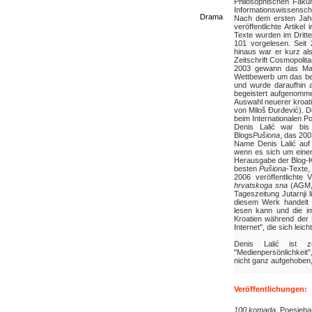
Philosophischen Fakul
Informationswissenscha
Drama
Nach dem ersten Jahr 
veröffentlichte Artike
Texte wurden im Drit
101 vorgelesen. Seit 
hinaus war er kurz al
Zeitschrift Cosmopolit
2003 gewann das Man
Wettbewerb um das bes
und wurde daraufhin a
begeistert aufgenomme
Auswahl neuerer kroat
von Miloš Đurđević). 
beim Internationalen P
D
enis Lalić war bi
Blogs
Pušiona
, das 200
Name Denis Lalić auf 
wenn es sich um einen 
Herausgabe der Blog
besten
Pušiona
-Texte,
2006 veröffentlicht
hrvatskoga sna
(AGM, 
Tageszeitung Jutarnji
diesem Werk handelt
lesen kann und die i
Kroatien während der 
Internet", die sich leic
Denis Lalić ist z
"Medienpersönlichkeit
nicht ganz aufgehoben
Veröffentlichungen:
100 komada
, Poesieba