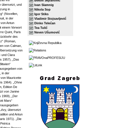
žas ins
Bekim Sejranović
 übersetzt, und
Ivan Slamnig
tzung in
Nikola Sop
g“ (Novellen,
Igor Stiks
uit, in der
Vladimir Stojsavljević
 von Antun
Dinko Telećan
t einem Vorwort
Tea Tulić
re Quint, Paris
Neven Ušumović
Rückkehr des
icz“ (Roman,
en von Calman,
 Übersetzung von
ć und Clara
is 1957), „Das
litwien“
ausgegeben von
 in der
von Mauricette
ris 1964). „Ohne
, Edition De
tzt von Janine
is 1969), „Der
ott Mars“
erausgegeben
évy, übersetzt
atillon und Antun
aris 1971). „Die
 Petrica