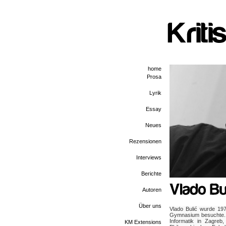
home
Prosa
Lyrik
Essay
Neues
Rezensionen
Interviews
Berichte
Autoren
Über uns
Vlado Bulić wurde 19
Gymnasium besuchte. A
Informatik in Zagre
KM Extensions