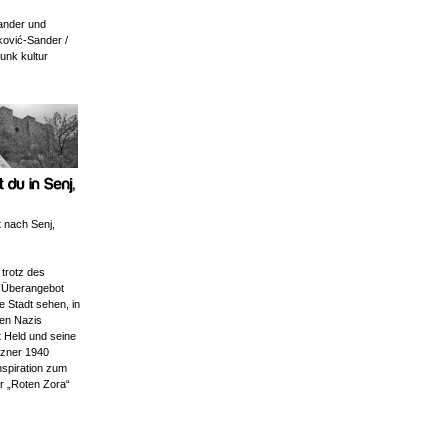
ander und
ković-Sander /
unk kultur
t nach Senj,
 trotz des
n Überangebot
e Stadt sehen, in
den Nazis
t Held und seine
tzner 1940
spiration zum
r „Roten Zora“