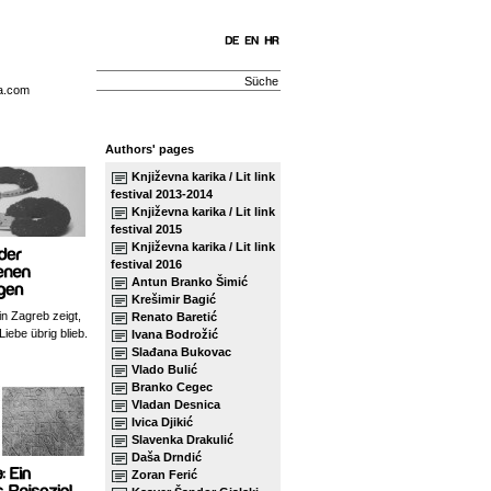
a.com
Authors' pages
Književna karika / Lit link
festival 2013-2014
Književna karika / Lit link
festival 2015
Književna karika / Lit link
festival 2016
Antun Branko Šimić
Krešimir Bagić
n Zagreb zeigt,
Renato Baretić
iebe übrig blieb.
Ivana Bodrožić
Slađana Bukovac
Vlado Bulić
Branko Cegec
Vladan Desnica
Ivica Djikić
Slavenka Drakulić
Daša Drndić
Zoran Ferić