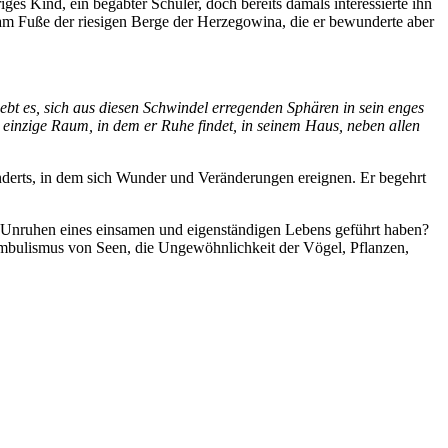
s Kind, ein begabter Schüler, doch bereits damals interessierte ihn
am Fuße der riesigen Berge der Herzegowina, die er bewunderte aber
ebt es, sich aus diesen Schwindel erregenden Sphären in sein enges
er einzige Raum, in dem er Ruhe findet, in seinem Haus, neben allen
derts, in dem sich Wunder und Veränderungen ereignen. Er begehrt
te Unruhen eines einsamen und eigenständigen Lebens geführt haben?
ambulismus von Seen, die Ungewöhnlichkeit der Vögel, Pflanzen,