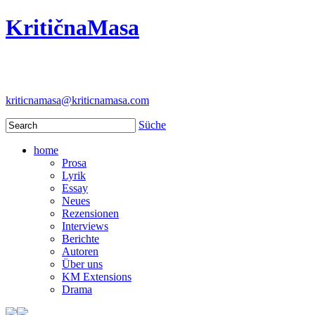
KritičnaMasa
kriticnamasa@kriticnamasa.com
Süche
home
Prosa
Lyrik
Essay
Neues
Rezensionen
Interviews
Berichte
Autoren
Über uns
KM Extensions
Drama