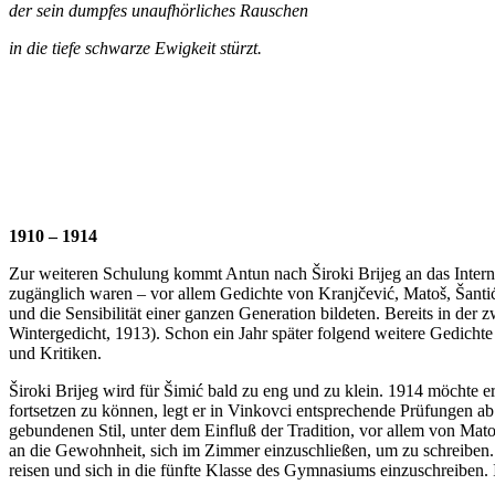
der sein dumpfes unaufhörliches Rauschen
in die tiefe schwarze Ewigkeit stürzt.
1910 – 1914
Zur weiteren Schulung kommt Antun nach Široki Brijeg an das Internat 
zugänglich waren – vor allem Gedichte von Kranjčević, Matoš, Šantić
und die Sensibilität einer ganzen Generation bildeten. Bereits in der
Wintergedicht, 1913). Schon ein Jahr später folgend weitere Gedichte 
und Kritiken.
Široki Brijeg wird für Šimić bald zu eng und zu klein. 1914 möchte 
fortsetzen zu können, legt er in Vinkovci entsprechende Prüfungen ab
gebundenen Stil, unter dem Einfluß der Tradition, vor allem von Mat
an die Gewohnheit, sich im Zimmer einzuschließen, um zu schreiben. 
reisen und sich in die fünfte Klasse des Gymnasiums einzuschreiben. I