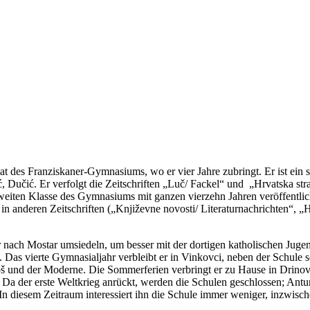
des Franziskaner-Gymnasiums, wo er vier Jahre zubringt. Er ist ein seh
, Dučić. Er verfolgt die Zeitschriften „Luč/ Fackel“ und
„Hrvatska str
 zweiten Klasse des Gymnasiums mit ganzen vierzehn Jahren veröffentlich
in anderen Zeitschriften („Književne novosti/ Literaturnachrichten“, „
er nach Mostar umsiedeln, um besser mit der dortigen katholischen Ju
. Das vierte Gymnasialjahr verbleibt er in Vinkovci, neben der Schule 
oš und der Moderne. Die Sommerferien verbringt er zu Hause in Drinovc
Da der erste Weltkrieg anrückt, werden die Schulen geschlossen; Antun
n diesem Zeitraum interessiert ihn die Schule immer weniger, inzwische