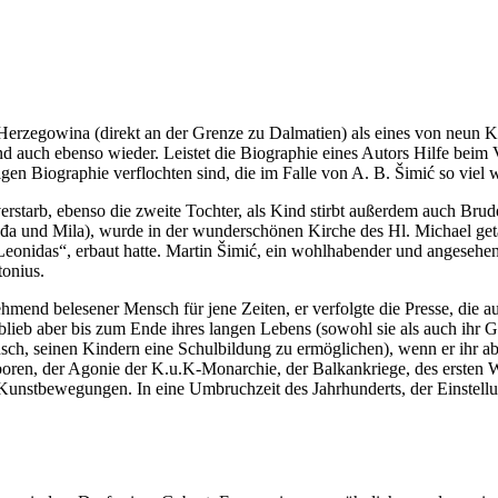
Herzegowina (direkt an der Grenze zu Dalmatien) als eines von neun Ki
d auch ebenso wieder. Leistet die Biographie eines Autors Hilfe beim V
igen Biographie verflochten sind, die im Falle von A. B. Šimić so viel wi
erstarb, ebenso die zweite Tochter, als Kind stirbt außerdem auch Brud
đa und Mila), wurde in der wunderschönen Kirche des Hl. Michael geta
 Leonidas“, erbaut hatte. Martin Šimić, ein wohlhabender und angeseh
tonius.
ehmend belesener Mensch für jene Zeiten, er verfolgte die Presse, die 
 blieb aber bis zum Ende ihres langen Lebens (sowohl sie als auch ihr 
, seinen Kindern eine Schulbildung zu ermöglichen), wenn er ihr aber
ren, der Agonie der K.u.K-Monarchie, der Balkankriege, des ersten We
 Kunstbewegungen. In eine Umbruchzeit des Jahrhunderts, der Einstell