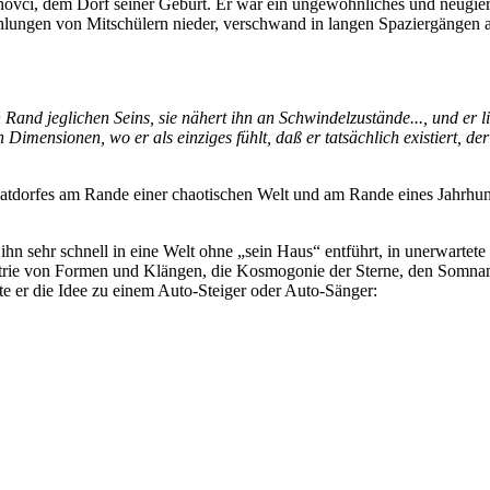
vci, dem Dorf seiner Geburt. Er war ein ungewöhnliches und neugierige
ählungen von Mitschülern nieder, verschwand in langen Spaziergängen 
nd jeglichen Seins, sie nähert ihn an Schwindelzustände..., und er li
 Dimensionen, wo er als einziges fühlt, daß er tatsächlich existiert, d
matdorfes am Rande einer chaotischen Welt und am Rande eines Jahrhun
hn sehr schnell in eine Welt ohne „sein Haus“ entführt, in unerwarte
ometrie von Formen und Klängen, die Kosmogonie der Sterne, den Somn
 er die Idee zu einem Auto-Steiger oder Auto-Sänger: