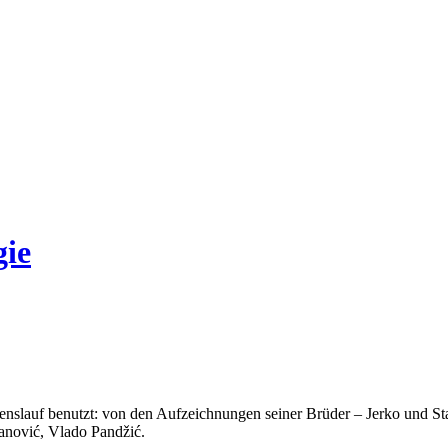
gie
slauf benutzt: von den Aufzeichnungen seiner Brüder – Jerko und Sta
hanović, Vlado Pandžić.