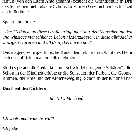
Antun (von den Eltern Ante genannt) besucht die Grundschule in Drino
das Schreiben mehr als die Schule. Er schrieb Geschichten nach Erz
auch fürchtete.
Später notierte er:
„Der Gedanke an diese Größe bringt nicht nur den Menschen an den Ra
und winziges menschliches Leben niederzulassen, in diese alltäglichen
winzigen Unruhen und all dem, das ihn ereilt...“
Das magere, winzige, hübsche Bürschlein lebt in der Obhut des Hei
leidenschaftlich, an allem teilzunehmen.
Sind es gerade die Gedanken an „Schwindel erregende Sphären“, die i
Schon in der Kindheit erlebte er die Sensation der Farben, die Ge
Blumen, der Erde und der Atombewegung. Schon in der Kindheit hatte
Das Lied des Dichters
für Niko Miličević
Ich weiß nicht was ihr wollt
Ich gehe