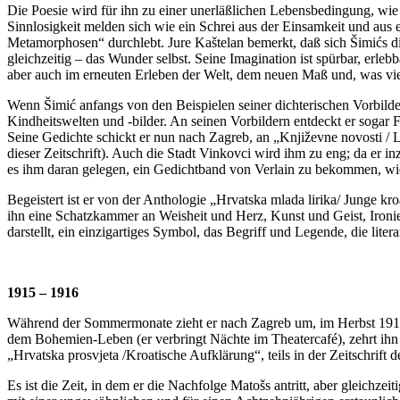
Die Poesie wird für ihn zu einer unerläßlichen Lebensbedingung, wie
Sinnlosigkeit melden sich wie ein Schrei aus der Einsamkeit und aus e
Metamorphosen“ durchlebt. Jure Kaštelan bemerkt, daß sich Šimićs di
gleichzeitig – das Wunder selbst. Seine Imagination ist spürbar, erle
aber auch im erneuten Erleben der Welt, dem neuen Maß und, was vie
Wenn Šimić anfangs von den Beispielen seiner dichterischen Vorbilde
Kindheitswelten und -bilder. An seinen Vorbildern entdeckt er sogar Fe
Seine Gedichte schickt er nun nach Zagreb, an „Književne novosti / 
dieser Zeitschrift). Auch die Stadt Vinkovci wird ihm zu eng; da er 
es ihm daran gelegen, ein Gedichtband von Verlain zu bekommen, wie 
Begeistert ist er von der Anthologie „Hrvatska mlada lirika/ Junge kro
ihn eine Schatzkammer an Weisheit und Herz, Kunst und Geist, Ironi
darstellt, ein einzigartiges Symbol, das Begriff und Legende, die lite
1915 – 1916
Während der Sommermonate zieht er nach Zagreb um, im Herbst 1915 sc
dem Bohemien-Leben (er verbringt Nächte im Theatercafé), zehrt ihn aus
„Hrvatska prosvjeta /Kroatische Aufklärung“, teils in der Zeitschrift d
Es ist die Zeit, in dem er die Nachfolge Matošs antritt, aber gleichze