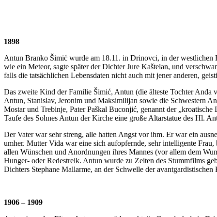
1898
Antun Branko Šimić wurde am 18.11. in Drinovci, in der westlichen 
wie ein Meteor, sagte später der Dichter Jure Kaštelan, und verschwan
falls die tatsächlichen Lebensdaten nicht auch mit jener anderen, geist
Das zweite Kind der Familie Šimić, Antun (die älteste Tochter Anđa v
Antun, Stanislav, Jeronim und Maksimilijan sowie die Schwestern An
Mostar und Trebinje, Pater Paškal Buconjić, genannt der „kroatische
Taufe des Sohnes Antun der Kirche eine große Altarstatue des Hl. An
Der Vater war sehr streng, alle hatten Angst vor ihm. Er war ein ausn
umher. Mutter Vida war eine sich aufopfernde, sehr intelligente Frau,
allen Wünschen und Anordnungen ihres Mannes (vor allem dem Wunsch
Hunger- oder Redestreik. Antun wurde zu Zeiten des Stummfilms gebo
Dichters Stephane Mallarme, an der Schwelle der avantgardistischen
1906 – 1909