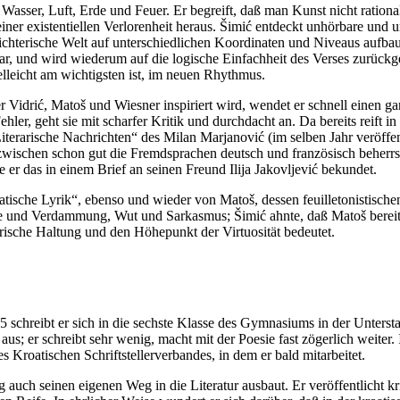
 Wasser, Luft, Erde und Feuer. Er begreift, daß man Kunst nicht ratio
iner existentiellen Verlorenheit heraus. Šimić entdeckt unhörbare und u
chterische Welt auf unterschiedlichen Koordinaten und Niveaus aufbaut,
bbar, und wird wiederum auf die logische Einfachheit des Verses zurückg
lleicht am wichtigsten ist, im neuen Rhythmus.
r Vidrić, Matoš und Wiesner inspiriert wird, wendet er schnell einen
hler, geht sie mit scharfer Kritik und durchdacht an. Da bereits reift 
Literarische Nachrichten“ des Milan Marjanović (im selben Jahr veröff
inzwischen schon gut die Fremdsprachen deutsch und französisch beherrs
er das in einem Brief an seinen Freund Ilija Jakovljević bekundet.
atische Lyrik“, ebenso und wieder von Matoš, dessen feuilletonistischen
e und Verdammung, Wut und Sarkasmus; Šimić ahnte, daß Matoš bereits 
rarische Haltung und den Höhepunkt der Virtuosität bedeutet.
hreibt er sich in die sechste Klasse des Gymnasiums in der Unterstadt
; er schreibt sehr wenig, macht mit der Poesie fast zögerlich weiter. In
es Kroatischen Schriftstellerverbandes, in dem er bald mitarbeitet.
itig auch seinen eigenen Weg in die Literatur ausbaut. Er veröffentlicht 