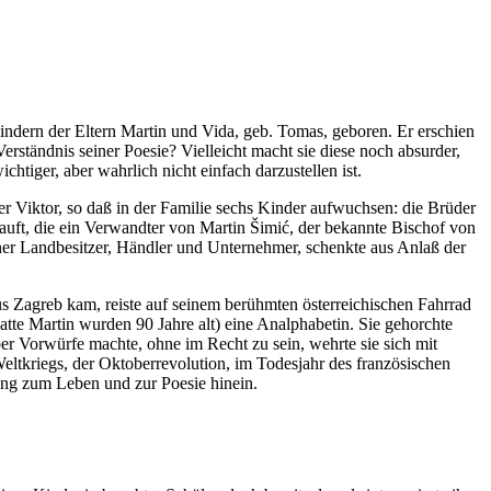
ndern der Eltern Martin und Vida, geb. Tomas, geboren. Er erschien
erständnis seiner Poesie? Vielleicht macht sie diese noch absurder,
chtiger, aber wahrlich nicht einfach darzustellen ist.
er Viktor, so daß in der Familie sechs Kinder aufwuchsen: die Brüder
uft, die ein Verwandter von Martin Šimić, der bekannte Bischof von
ener Landbesitzer, Händler und Unternehmer, schenkte aus Anlaß der
aus Zagreb kam, reiste auf seinem berühmten österreichischen Fahrrad
Gatte Martin wurden 90 Jahre alt) eine Analphabetin. Sie gehorchte
 Vorwürfe machte, ohne im Recht zu sein, wehrte sie sich mit
ltkriegs, der Oktoberrevolution, im Todesjahr des französischen
ung zum Leben und zur Poesie hinein.