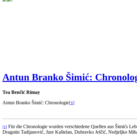
Antun Branko Šimić: Chronolo
Tea Benčić Rimay
Antun Branko Šimić: Chronologie
[1]
Für die Chronologie wurden verschiedene Quellen aus Šimićs Leben
[1]
Dragutin Tadijanović, Jure Kaštelan, Dubravko Jelčić, Nedjeljko Mi