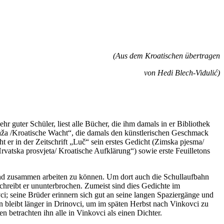
(Aus dem Kroatischen übertragen
von Hedi Blech-Vidulić)
r guter Schüler, liest alle Bücher, die ihm damals in er Bibliothek
aža /Kroatische Wacht“, die damals den künstlerischen Geschmack
t er in der Zeitschrift „Luč“ sein erstes Gedicht (Zimska pjesma/
Hrvatska prosvjeta/ Kroatische Aufklärung“) sowie erste Feuilletons
gend zusammen arbeiten zu können. Um dort auch die Schullaufbahn
schreibt er ununterbrochen. Zumeist sind dies Gedichte im
i; seine Brüder erinnern sich gut an seine langen Spaziergänge und
 bleibt länger in Drinovci, um im späten Herbst nach Vinkovci zu
n betrachten ihn alle in Vinkovci als einen Dichter.