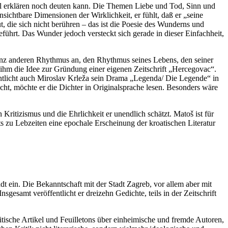
nal erklären noch deuten kann. Die Themen Liebe und Tod, Sinn und
nsichtbare Dimensionen der Wirklichkeit, er fühlt, daß er „seine
 die sich nicht berühren – das ist die Poesie des Wunderns und
eführt. Das Wunder jedoch versteckt sich gerade in dieser Einfachheit,
 ganz anderen Rhythmus an, den Rhythmus seines Lebens, den seiner
in ihm die Idee zur Gründung einer eigenen Zeitschrift „Hercegovac“.
entlicht auch Miroslav Krleža sein Drama „Legenda/ Die Legende“ in
cht, möchte er die Dichter in Originalsprache lesen. Besonders wäre
 Kritizismus und die Ehrlichkeit er unendlich schätzt. Matoš ist für
zu Lebzeiten eine epochale Erscheinung der kroatischen Literatur
 ein. Die Bekanntschaft mit der Stadt Zagreb, vor allem aber mit
sgesamt veröffentlicht er dreizehn Gedichte, teils in der Zeitschrift
kritische Artikel und Feuilletons über einheimische und fremde Autoren,