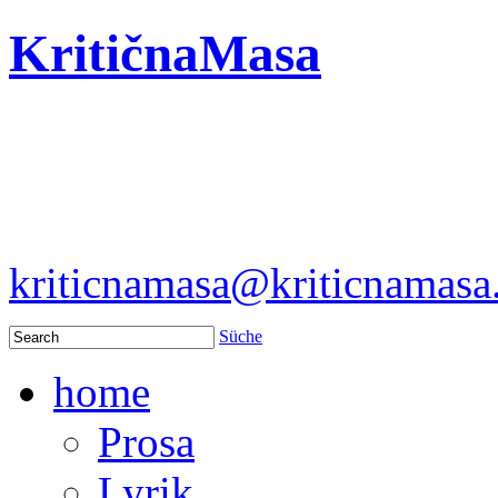
KritičnaMasa
kriticnamasa@kriticnamas
Süche
home
Prosa
Lyrik